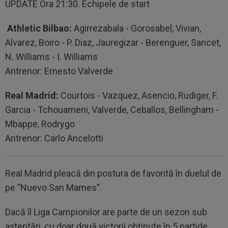
UPDATE Ora 21:30. Echipele de start
Athletic Bilbao:
Agirrezabala - Gorosabel, Vivian,
Alvarez, Boiro - P. Diaz, Jauregizar - Berenguer, Sancet,
N. Williams - I. Williams
Antrenor: Ernesto Valverde
Real Madrid:
Courtois - Vazquez, Asencio, Rudiger, F.
Garcia - Tchouameni, Valverde, Ceballos, Bellingham -
Mbappe, Rodrygo
Antrenor: Carlo Ancelotti
Real Madrid pleacă din postura de favorită în duelul de
pe ”Nuevo San Mames”.
Dacă îl Liga Campionilor are parte de un sezon sub
așteptări, cu doar două victorii obținute în 5 partide,