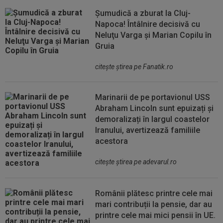
Șumudică a zburat la Cluj-
Napoca! Întâlnire decisivă cu
Neluţu Varga şi Marian Copilu în
Gruia
citeşte ştirea pe Fanatik.ro
Marinarii de pe portavionul USS
Abraham Lincoln sunt epuizați și
demoralizați în largul coastelor
Iranului, avertizează familiile
acestora
citeşte ştirea pe adevarul.ro
Românii plătesc printre cele mai
mari contribuții la pensie, dar au
printre cele mai mici pensii în UE.