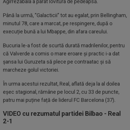
Agirrezabala a parat lovitura de pedeapsă.
Până la urmă, ”Galacticii” tot au egalat, prin Bellingham,
minutul 78, care a marcat, pe respingere, după o
execuție bună a lui Mbappe, din afara careului.
Bucuria le-a fost de scurtă durată madrilenilor, pentru
că Valverde a comis o mare eroare și practic i-a dat
șansa lui Guruzeta să plece pe contraatac și să
marcheze golul victoriei.
În urma acestui rezultat, Real, aflată deja la al doilea
eșec stagional, rămâne pe locul 2, cu 33 de puncte,
patru mai puține față de liderul FC Barcelona (37).
VIDEO cu rezumatul partidei Bilbao - Real
2-1