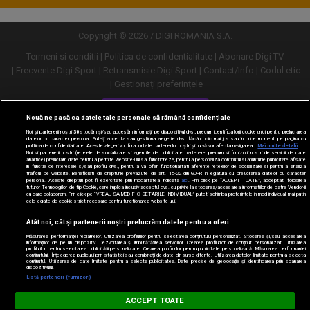
Copyright © 2026 / DIGI ROMANIA S.A.
Termeni si conditii
Politica de confidentialitate
Abonare Digi TV
Frecvente Digi Sport
Retransmisie Digi Sport
Contact/Info
Codul etic
Gestionați preferințele
Versiune desktop
Nouă ne pasă ca datele tale personale să rămână confidențiale
Noi și partenerii noștri
30
stocăm și/sau accesăm informații pe dispozitivul dvs., precum identificatorii cookie unici pentru prelucrarea
datelor cu caracter personal. Puteți accepta sau gestiona alegerile dvs. făcând clic mai jos sau în orice moment, pe pagina cu
politica de confidențialitate. Aceste alegeri vor fi raportate partenerilor noștri și nu vă vor afecta navigarea.
Mai multe detalii
Noi si partenerii nostri (retelele de socializare si agentiile de publicitate partenere, precum si furnizorii nostri de servicii de date
analitice) prelucram date pentru a permite website-ului sa functioneze, pentru a personaliza continutul si anunturile publicitare afisate
in functie de interesele si/sau profilul dvs., pentru a va oferi functionalitati aferente retelelor de socializare si pentru a analiza
traficul pe website. Beneficiati de drepturile prevazute de art. 15-22 din GDPR in legatura cu prelucrarea datelor cu caracter
personal. Aceste drepturi pot fi exercitate prin modalitatea indicata
aici
. Prin click pe “ACCEPT TOATE”, acceptati folosirea
tuturor Tehnologiilor de tip Cookie, care implica inclusiv acceptul dvs. cu privire la stocarea/accesarea informatiilor de catre Vendor-ii
cu care colaboram. Prin click pe “VREAU SA MODIFIC SETARILE INDIVIDUAL” puteti schimba preferintele in mod individual, mai putin
cele legate de cookie strict necesare pentru functionarea website-ului.
Atât noi, cât și partenerii noștri prelucrăm datele pentru a oferi:
Măsurarea performanței reclamelor. Utilizarea profilurilor pentru selectarea conținutului personalizat. Stocarea și/sau accesarea
informațiilor de pe un dispozitiv. Dezvoltarea și îmbunătățirea serviciilor. Crearea profilurilor de conținut personalizat. Utilizarea
profilurilor pentru selectarea publicității personalizate. Crearea profilurilor pentru publicitate personalizată. Măsurarea performanței
conținutului. Înțelegerea publicului prin statistici sau combinații de date din surse diferite. Utilizarea datelor limitate pentru a selecta
conținutul. Utilizarea de date limitate pentru a selecta publicitatea. Date precise de geolocație și identificarea prin scanarea
dispozitivului.
URMĂREȘTE-NE ȘI PE:
Listă parteneri (furnizori)
Digi Sport
ACCEPT TOATE
DESCARCĂ
m.digisport.ro