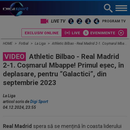
LIVE TV
PROGRAM TV
EXCLUSIV ONLINE
LIVE
EVENIMENTE
HOME
Fotbal
La Liga
Athletic Bilbao - Real Madrid 2-1. Coșmarul Mbappe! Primul eșec, în deplasare, pentru ”Galactici”, din septembrie 2023
VIDEO
Athletic Bilbao - Real Madrid
2-1. Coșmarul Mbappe! Primul eșec, în
deplasare, pentru ”Galactici”, din
septembrie 2023
La Liga
articol scris de
Digi Sport
04.12.2024, 23:55
Real Madrid
spera să se mențină în coasta liderului