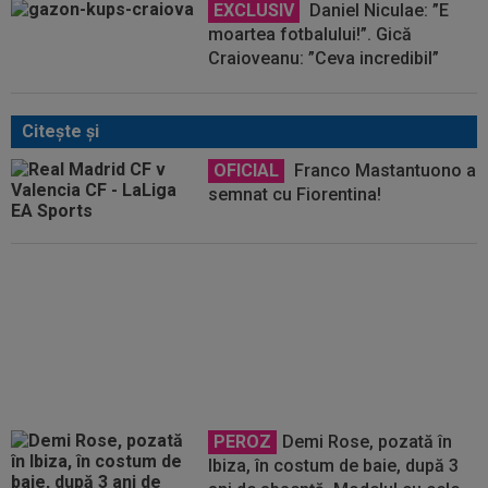
EXCLUSIV
Daniel Niculae: ”E
moartea fotbalului!”. Gică
Craioveanu: ”Ceva incredibil”
Citeşte şi
OFICIAL
Franco Mastantuono a
semnat cu Fiorentina!
A început "showul" la Real
Madrid: Mourinho, enervat la
culme de Florentino Perez!
PEROZ
Demi Rose, pozată în
Ibiza, în costum de baie, după 3