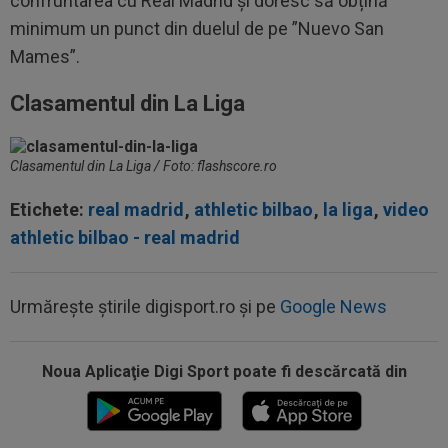
confruntarea cu Real Madrid și doresc să obțină
minimum un punct din duelul de pe ”Nuevo San
Mames”.
Clasamentul din La Liga
Clasamentul din La Liga / Foto: flashscore.ro
Etichete:
real madrid
,
athletic bilbao
,
la liga
,
video
athletic bilbao - real madrid
Urmărește știrile digisport.ro și pe
Google News
18:36
OFICIAL
Franco Mastantuono a semnat cu
Fiorentina!
Noua Aplicaţie Digi Sport poate fi descărcată din
18:32
EXCLUSIV
Ce se va întâmpla cu Filipe
Coelho, după KuPS - Universitatea Craiova 1-1