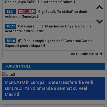
Coelho, după KuPS - Universitatea Craiova 1-1
18:31
EXCLUSIV
Gigi Becali, ”în război” cu două
echipe din SuperLigă
18:23
Catalanii anunță: Manchester City și Barcelona,
acord total pentru Rodri!
18:20
(P) O nouă etapă a gazdelor? Cum arată Cotele
Superbet pentru etapa #4
Vezi ultimele ştiri
18:51
LIVE VIDEO&SCORE
Unirea Slobozia - Gloria
Bistrița 0-0, ACUM, DGS 1. Programul complet al
etapei...
TOP ARTICOLE
18:48
Dinamo - FC Voluntari LIVE VIDEO, sâmbătă,
21:30, la DGS 1. Egalitate de puncte...
MERCATO în Europa. Toate transferurile verii
18:48
Probleme pentru ultimul jucător transferat de
sunt AICI! Yan Diomande a semnat cu Real
Dinamo? Ce a spus Nuno Campos
Madrid
18:36
OFICIAL
Franco Mastantuono a semnat cu
Fiorentina!