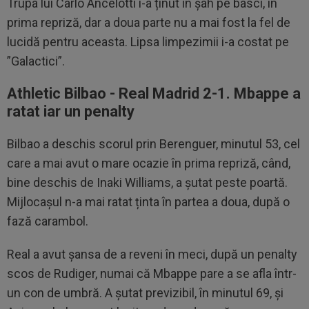
Trupa lui Carlo Ancelotti i-a ținut în șah pe basci, în
prima repriză, dar a doua parte nu a mai fost la fel de
lucidă pentru aceasta. Lipsa limpezimii i-a costat pe
”Galactici”.
Athletic Bilbao - Real Madrid 2-1. Mbappe a
ratat iar un penalty
Bilbao a deschis scorul prin Berenguer, minutul 53, cel
care a mai avut o mare ocazie în prima repriză, când,
bine deschis de Inaki Williams, a șutat peste poartă.
Mijlocașul n-a mai ratat ținta în partea a doua, după o
fază carambol.
Real a avut șansa de a reveni în meci, după un penalty
scos de Rudiger, numai că Mbappe pare a se afla într-
un con de umbră. A șutat previzibil, în minutul 69, și