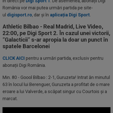
în direct pe
Digi Sport 1
. De asemenea, abonații Digi
România vor mai putea urmări partida pe site-
ul
digisport.ro
, dar și în
aplicația Digi Sport
.
Athletic Bilbao - Real Madrid, Live Video,
22:00, pe Digi Sport 2. În cazul unei victorii,
”Galacticii” s-ar apropia la doar un punct în
spatele Barcelonei
CLICK AICI
pentru a urmări partida, exclusiv pentru
abonații Digi România.
Min. 80 - Goool Bilbao : 2-1, Guruzeta! Intrat ăn minutul
63 în locul lui Berenguer, Guruzeta a profitat de o mare
eroare a lui Valverde, a scăpat singur cu Courtois și a
marcat.