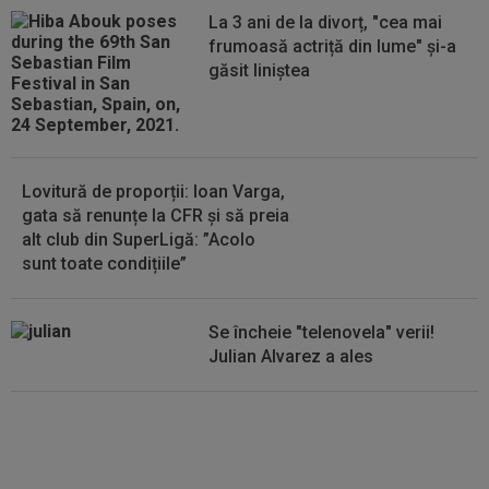
La 3 ani de la divorț, "cea mai
18:32
EXCLUSIV
Ce se va întâmpla cu Filipe
frumoasă actriță din lume" și-a
Coelho, după KuPS - Universitatea Craiova 1-1
găsit liniștea
Lovitură de proporții: Ioan Varga,
gata să renunțe la CFR și să preia
alt club din SuperLigă: ”Acolo
sunt toate condițiile”
Se încheie "telenovela" verii!
Julian Alvarez a ales
EXCLUSIV
ADIO, FCSB? A spus-
o fără ocolișuri: ”Trebuie să
plece”