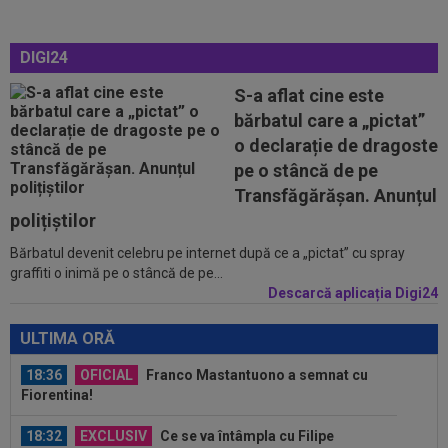
18:31
EXCLUSIV
Gigi Becali, ”în război” cu două
echipe din SuperLigă
DIGI24
18:23
Catalanii anunță: Manchester City și Barcelona,
acord total pentru Rodri!
S-a aflat cine este
bărbatul care a „pictat”
18:20
(P) O nouă etapă a gazdelor? Cum arată Cotele
o declarație de dragoste
Superbet pentru etapa #4
pe o stâncă de pe
18:51
LIVE VIDEO&SCORE
Unirea Slobozia - Gloria
Transfăgărășan. Anunțul
Bistrița 0-0, ACUM, DGS 1. Programul complet al
polițiștilor
etapei...
Bărbatul devenit celebru pe internet după ce a „pictat” cu spray
18:48
Dinamo - FC Voluntari LIVE VIDEO, sâmbătă,
graffiti o inimă pe o stâncă de pe...
21:30, la DGS 1. Egalitate de puncte...
Descarcă aplicația Digi24
18:48
Probleme pentru ultimul jucător transferat de
Dinamo? Ce a spus Nuno Campos
ULTIMA ORĂ
18:36
OFICIAL
Franco Mastantuono a semnat cu
Fiorentina!
18:32
EXCLUSIV
Ce se va întâmpla cu Filipe