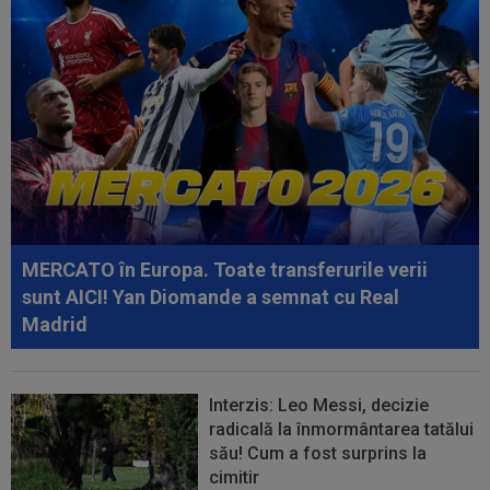
13:20
EXCLUSIV
Sepsi a făcut anunțul despre
Cosmin Matei: "Nu are voie nici la vestiare". Când...
13:06
EXCLUSIV
"Încă nu am închis cu Folha". CFR
a făcut anunțul despre noul antrenor
12:54
A plecat de la Rapid, a dat în judecată clubul și
îi cere o avere: 15 salarii!
12:54
Lovitură de teatru: Rodri!
MERCATO în Europa. Toate transferurile verii
12:35
Peluza Nord, întâlnire de gradul zero cu
sunt AICI! Yan Diomande a semnat cu Real
jucătorii și conducătorii de la FCSB...
Madrid
Interzis: Leo Messi, decizie
radicală la înmormântarea tatălui
său! Cum a fost surprins la
cimitir