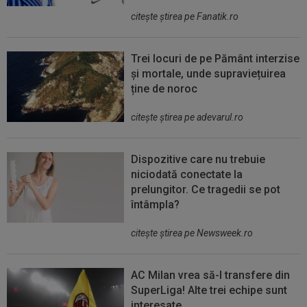
citeşte ştirea pe Fanatik.ro
Trei locuri de pe Pământ interzise
și mortale, unde supraviețuirea
ține de noroc
citeşte ştirea pe adevarul.ro
Dispozitive care nu trebuie
niciodată conectate la
prelungitor. Ce tragedii se pot
întâmpla?
citeşte ştirea pe Newsweek.ro
AC Milan vrea să-l transfere din
SuperLiga! Alte trei echipe sunt
interesate