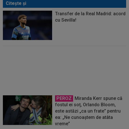
Citeşte şi
Transfer de la Real Madrid: acord
cu Sevilla!
A spus ”DA” și vrea să plece de la
Real Madrid! Se negociază
transferul
PEROZ
Miranda Kerr spune că
fostul ei soț, Orlando Bloom,
este astăzi „ca un frate” pentru
ea: „Ne cunoaștem de atâta
vreme”