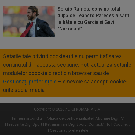
Sergio Ramos, convins total
după ce Leandro Paredes a sărit
la bătaie cu Garcia și Gavi:
”Niciodată”
Setarile tale privind cookie-urile nu permit afisarea
continutul din aceasta sectiune. Poti actualiza setarile
modulelor coookie direct din browser sau de
Gestionați preferințele
– e nevoie sa accepti cookie-
urile social media
Copyright © 2026 / DIGI ROMANIA S.A.
Termeni si conditii
Politica de confidentialitate
Abonare Digi TV
Frecvente Digi Sport
Retransmisie Digi Sport
Contact/Info
Codul etic
Gestionați preferințele