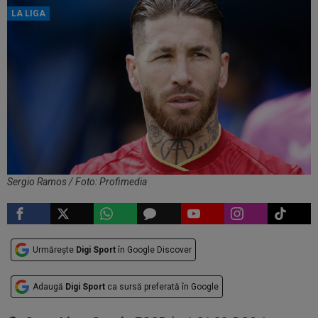
LA LIGA
Sergio Ramos / Foto: Profimedia
Urmărește
Digi Sport
în Google Discover
Adaugă
Digi Sport
ca sursă preferată în Google