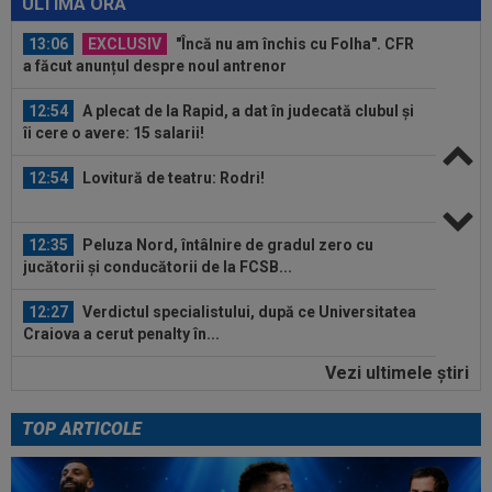
ULTIMA ORĂ
13:06
EXCLUSIV
"Încă nu am închis cu Folha". CFR
a făcut anunțul despre noul antrenor
12:54
A plecat de la Rapid, a dat în judecată clubul și
îi cere o avere: 15 salarii!
12:54
Lovitură de teatru: Rodri!
12:35
Peluza Nord, întâlnire de gradul zero cu
jucătorii și conducătorii de la FCSB...
12:27
Verdictul specialistului, după ce Universitatea
Craiova a cerut penalty în...
Vezi ultimele ştiri
12:25
Ce a postat soția lui Denis Drăguș, atacantul
disputat de FCSB și CFR
TOP ARTICOLE
12:02
Real Madrid s-a reorientat după refuzul lui
Rodri. 90 de milioane de euro!