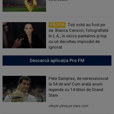
PROFM
Toți ochii au fost pe
ea. Bianca Censori, fotografiată
în L.A., în micro pantaloni și top
cu un decolteu imposibil de
ignorat
Descarcă aplicația Pro FM
Pete Sampras, de nerecunoscut
la 54 de ani! Cum arată acum
legenda cu 14 titluri de Grand
Slam
citeşte ştirea pe ziare.com