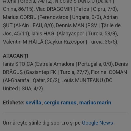
Atena | Grecia, 74/12), Nicolae STANCIU (Dalian |
China, 86/15), Vlad DRAGOMIR (Pafos | Cipru, 7/0),
Marius CORBU (Ferencváros | Ungaria, 0/0), Adrian
ȘUT (Al-Ain | EAU, 8/0), Dennis MAN (PSV | Țările de
Jos, 45/11), Ianis HAGI (Alanyaspor | Turcia, 53/8),
Valentin MIHĂILĂ (Caykur Rizespor | Turcia, 35/5);
ATACANȚI
Ianis STOICA (Estrela Amadora | Portugalia, 0/0), Denis
DRĂGUȘ (Gaziantep FK | Turcia, 27/7), Florinel COMAN
(Al-Gharafa | Qatar, 20/2), Louis MUNTEANU (DC
United | SUA, 4/2).
Etichete:
sevilla
,
sergio ramos
,
marius marin
Urmărește știrile digisport.ro și pe
Google News