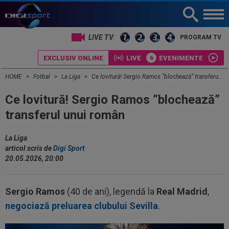
LIVE TV
PROGRAM TV
EXCLUSIV ONLINE
LIVE
EVENIMENTE
HOME
Fotbal
La Liga
Ce lovitură! Sergio Ramos ”blochează” transferul unui român
Ce lovitură! Sergio Ramos ”blochează”
transferul unui român
La Liga
articol scris de
Digi Sport
20.05.2026, 20:00
Sergio Ramos
(40 de ani), legendă la
Real Madrid
,
negociază preluarea clubului Sevilla
.