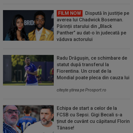
FILM NOW
Dispută în justiție pe
averea lui Chadwick Boseman.
Părinții starului din „Black
Panther” au dat-o în judecată pe
văduva actorului
Radu Drăgușin, ce schimbare de
statut după transferul la
Fiorentina. Un croat de la
Mondial poate pleca din cauza lui
citeşte ştirea pe Prosport.ro
Echipa de start a celor de la
FCSB cu Sepsi. Gigi Becali s-a
ținut de cuvânt cu căpitanul Florin
Tănase!