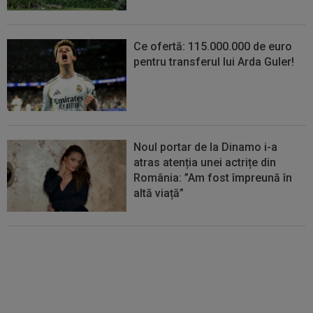
Ce ofertă: 115.000.000 de euro
pentru transferul lui Arda Guler!
Noul portar de la Dinamo i-a
atras atenția unei actrițe din
România: ”Am fost împreună în
altă viață”
VIDEO
Au apărut imaginile:
Darius Olaru, gol de autor în
Belgia! Comentatorii: "Nu se
poate așa ceva"