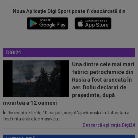
Noua Aplicaţie Digi Sport poate fi descărcată din
12:54
Lovitură de teatru: Rodri!
DIGI24
12:35
Peluza Nord, întâlnire de gradul zero cu
jucătorii și conducătorii de la FCSB...
Una dintre cele mai mari
fabrici petrochimice din
12:27
Verdictul specialistului, după ce Universitatea
Rusia a fost aruncată în
Craiova a cerut penalty în...
aer. Doliu declarat de
12:25
Ce a postat soția lui Denis Drăguș, atacantul
președinte, după
disputat de FCSB și CFR
moartea a 12 oameni
În dimineața zilei de 10 august, orașul Nijnekamsk din Tatarstan a
12:02
Real Madrid s-a reorientat după refuzul lui
fost ținta unui atac masiv cu...
Rodri. 90 de milioane de euro!
Descarcă aplicația Digi24
13:20
EXCLUSIV
Sepsi a făcut anunțul despre
Cosmin Matei: "Nu are voie nici la vestiare". Când...