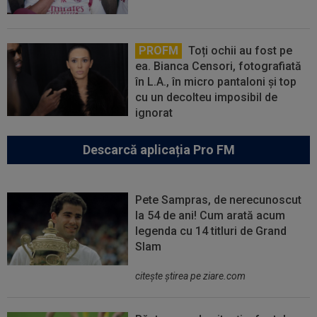
PROFM
Toți ochii au fost pe
ea. Bianca Censori, fotografiată
în L.A., în micro pantaloni și top
cu un decolteu imposibil de
ignorat
Descarcă aplicația Pro FM
Pete Sampras, de nerecunoscut
la 54 de ani! Cum arată acum
legenda cu 14 titluri de Grand
Slam
citeşte ştirea pe ziare.com