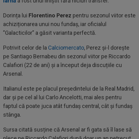
iarnă
a fost unul liniștit fără niciun transfer.
Dorința lui
Florentino Perez
pentru sezonul viitor este
achiziționarea unui nou fundaș, iar oficialul
”Galacticilor” a găsit varianta perfectă.
Potrivit celor de la
Calciomercato
, Perez și-l dorește
pe Santiago Bernabeu din sezonul viitor pe Riccardo
Calafiori (22 de ani) și a început deja discuțiile cu
Arsenal.
Italianul este pe placul președintelui de la Real Madrid,
dar și pe cel al lui Carlo Ancelotti, mai ales pentru
faptul că poate juca atât fundaș central, cât și fundaș
stânga.
Sursa citată susține că Arsenal ar fi gata să îl lase să
plece pe Riccardo Calafiori după doar un an petrecut