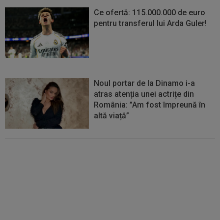
Ce ofertă: 115.000.000 de euro
pentru transferul lui Arda Guler!
Noul portar de la Dinamo i-a
atras atenția unei actrițe din
România: ”Am fost împreună în
altă viață”
VIDEO
Au apărut imaginile:
Darius Olaru, gol de autor în
Belgia! Comentatorii: "Nu se
poate așa ceva"