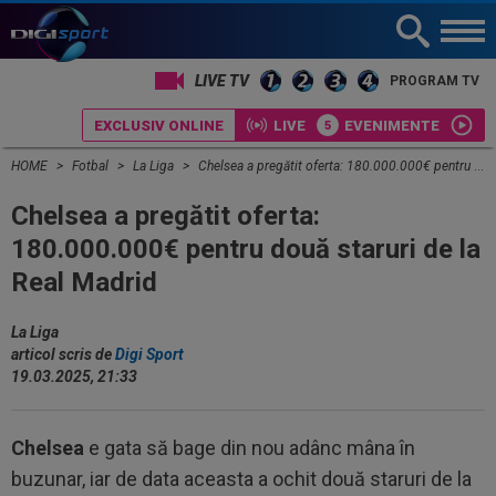
LIVE TV
PROGRAM TV
EXCLUSIV ONLINE
LIVE
EVENIMENTE
HOME
Fotbal
La Liga
Chelsea a pregătit oferta: 180.000.000€ pentru două staruri de la Real Madrid
Chelsea a pregătit oferta:
180.000.000€ pentru două staruri de la
Real Madrid
La Liga
articol scris de
Digi Sport
19.03.2025, 21:33
Chelsea
e gata să bage din nou adânc mâna în
buzunar, iar de data aceasta a ochit două staruri de la