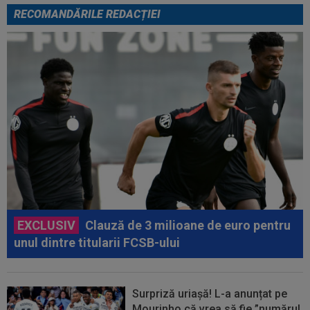
RECOMANDĂRILE REDACȚIEI
EXCLUSIV
Clauză de 3 milioane de euro pentru
unul dintre titularii FCSB-ului
Surpriză uriașă! L-a anunțat pe
Mourinho că vrea să fie ”numărul