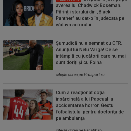
averea lui Chadwick Boseman.
Părinții starului din „Black
Panther” au dat-o în judecată pe
văduva actorului
Șumudică nu a semnat cu CFR.
Anunțul lui Nelu Varga! Ce se
întâmplă cu jucătorii care nu mai
sunt doriți și cu Folha
citeşte ştirea pe Prosport.ro
Cum a reacţionat soţia
însărcinată a lui Pascual la
accidentarea horror. Gestul
fotbalistului pentru doctoriţa de
pe ambulanţă
citeşte ştirea pe Fanatik.ro