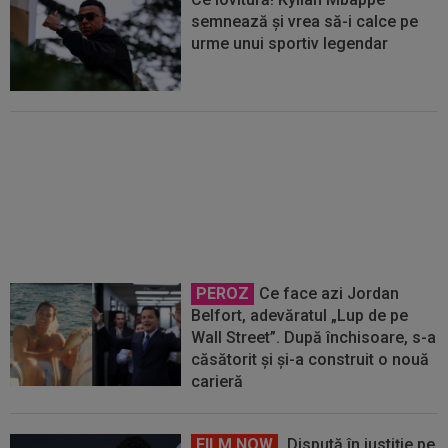
semnează și vrea să-i calce pe
urme unui sportiv legendar
Barcelona a luat decizia cu
Robert Lewandowski!
PEROZ
Ce face azi Jordan
Belfort, adevăratul „Lup de pe
Wall Street”. După închisoare, s-a
căsătorit și și-a construit o nouă
carieră
FILM NOW
Dispută în justiție pe