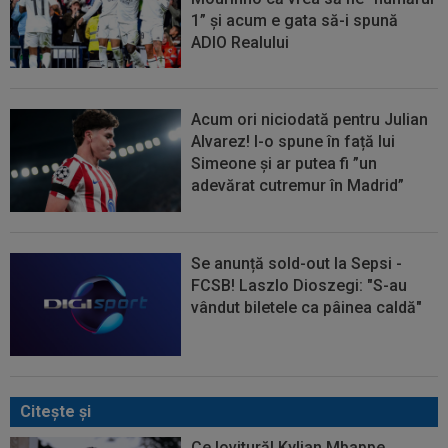
1” și acum e gata să-i spună
ADIO Realului
Acum ori niciodată pentru Julian
Alvarez! I-o spune în față lui
Simeone și ar putea fi ”un
adevărat cutremur în Madrid”
Se anunță sold-out la Sepsi -
FCSB! Laszlo Dioszegi: "S-au
vândut biletele ca pâinea caldă"
Citeşte şi
Ce lovitură! Kylian Mbappe