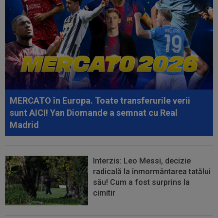
10:38
Ce lovitură! Kylian Mbappe semnează și vrea
să-i calce pe urme unui sportiv...
10:32
Acum ori niciodată pentru Julian Alvarez! I-o
spune în față lui Simeone și ar...
10:21
EXCLUSIV
Clauză de 3 milioane de euro
pentru unul dintre titularii FCSB-ului
MERCATO în Europa. Toate transferurile verii
10:20
Surpriză uriașă! L-a anunțat pe Mourinho că
sunt AICI! Yan Diomande a semnat cu Real
vrea să fie ”numărul 1” și acum e...
Madrid
Interzis: Leo Messi, decizie
radicală la înmormântarea tatălui
său! Cum a fost surprins la
cimitir