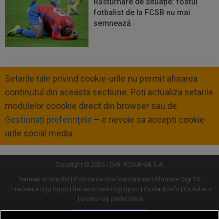
Răsturnare de situație: fostul
fotbalist de la FCSB nu mai
semnează
Setarile tale privind cookie-urile nu permit afisarea
continutul din aceasta sectiune. Poti actualiza setarile
modulelor coookie direct din browser sau de
Gestionați preferințele
– e nevoie sa accepti cookie-
urile social media
Copyright © 2026 / DIGI ROMANIA S.A.
Termeni si conditii
Politica de confidentialitate
Abonare Digi TV
Frecvente Digi Sport
Retransmisie Digi Sport
Contact/Info
Codul etic
Gestionați preferințele
Versiune desktop