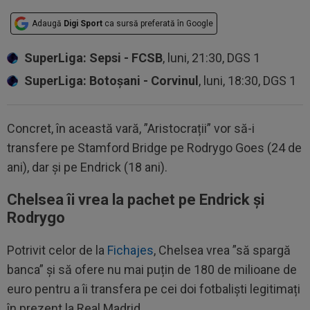
Adaugă
Digi Sport
ca sursă preferată în Google
SuperLiga: Sepsi - FCSB
, luni, 21:30, DGS 1
SuperLiga: Botoșani - Corvinul
, luni, 18:30, DGS 1
Concret, în această vară, ”Aristocrații” vor să-i
transfere pe Stamford Bridge pe Rodrygo Goes (24 de
ani), dar și pe Endrick (18 ani).
Chelsea îi vrea la pachet pe Endrick și
Rodrygo
Potrivit celor de la
Fichajes
, Chelsea vrea ”să spargă
banca” și să ofere nu mai puțin de 180 de milioane de
euro pentru a îi transfera pe cei doi fotbaliști legitimați
în prezent la Real Madrid.