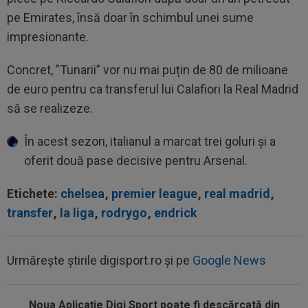
pe Emirates, însă doar în schimbul unei sume
impresionante.
Concret, ”Tunarii” vor nu mai puțin de 80 de milioane
de euro pentru ca transferul lui Calafiori la Real Madrid
să se realizeze.
În acest sezon, italianul a marcat trei goluri și a
oferit două pase decisive pentru Arsenal.
Etichete:
chelsea
,
premier league
,
real madrid
,
transfer
,
la liga
,
rodrygo
,
endrick
Urmărește știrile digisport.ro și pe
Google News
Noua Aplicaţie Digi Sport poate fi descărcată din