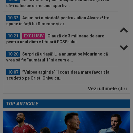
să-i calce pe urme unui sportiv...
10:32
Acum ori niciodată pentru Julian Alvarez! I-o
spune în față lui Simeone și ar...
10:21
EXCLUSIV
Clauză de 3 milioane de euro
pentru unul dintre titularii FCSB-ului
10:20
Surpriză uriașă! L-a anunțat pe Mourinho că
vrea să fie ”numărul 1” și acum e...
10:07
”Vulpea argintie” îl consideră mare favorit la
scudetto pe Cristi Chivu cu...
Vezi ultimele ştiri
10:03
A venit confirmarea: Arena Națională, închisă!
Unde se va juca Dinamo - FCSB
TOP ARTICOLE
09:56
Dat afară de la FCSB, Baba Alhassan a debutat
la noua echipă și a avut un mesaj
10:39
Se anunță sold-out la Sepsi - FCSB! Laszlo
Dioszegi: "S-au vândut biletele ca...