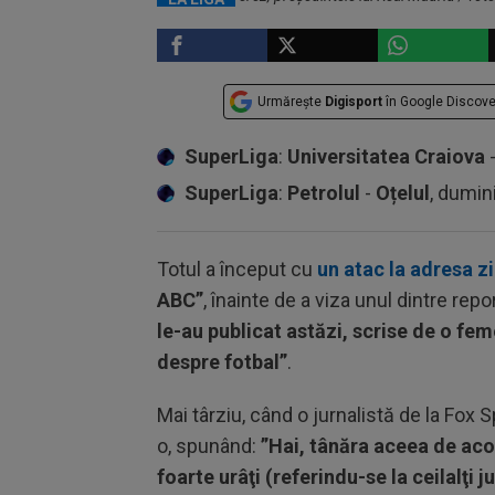
Urmărește
Digisport
în Google Discove
SuperLiga
:
Universitatea Craiova
SuperLiga
:
Petrolul
-
Oțelul
, dumin
Totul a început cu
un atac la adresa z
ABC”
, înainte de a viza unul dintre repor
le-au publicat astăzi, scrise de o fem
despre fotbal”
.
Mai târziu, când o jurnalistă de la Fox 
o, spunând:
”Hai, tânăra aceea de acol
foarte urâţi (referindu-se la ceilalţi j