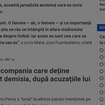
, această jurnalistă anonimă care nu scrie
Rad
Șum
m.
unt. O femeie — ah, o femeie — și ce importanță
SO
 știu ce rău se întâmplă în afara stadionului
a despre fotbal. Iar acum eu sunt cea care se
Ca
ta sau nu”
, a scris Maria Jose Fuentealamo, citată
la
oto: ABC.es
 compania care deține
t demisia, după acuzațiile lui
o Perez a "tunat" la adresa ziarului menționat, pe