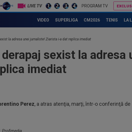
LIVE TV
PROGRAM TV
EXCLUS
19
i!
Farul - Csikszereda 3-1, ACUM, pe Digi Sport 1. Spectacol la Ovidiu! ”Marinarii” domină jocul
Raț
VIDEO
SUPERLIGA
CM2026
TENIS
LA 
19
spe
xist la adresa unei jurnaliste! Ziarista i-a dat replica imediat
Csi
18
 derapaj sexist la adresa u
pen
eplica imediat
20
Csi
Spe
20
Spa
lui.
20
orentino Perez
, a atras atenţia, marţi, într-o conferinţă d
zis
mai
19
tra
Vol
o: Profimedia