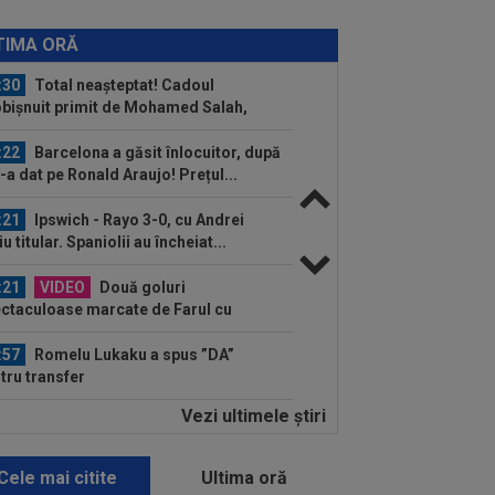
:37
OUT! Jucătorul care a plecat de la
amo chiar în ziua meciului cu FC
TIMA ORĂ
untari
:30
Total neașteptat! Cadoul
bișnuit primit de Mohamed Salah,
ă ce a semnat...
:22
Barcelona a găsit înlocuitor, după
l-a dat pe Ronald Araujo! Prețul...
:21
Ipswich - Rayo 3-0, cu Andrei
iu titular. Spaniolii au încheiat...
:21
VIDEO
Două goluri
ctaculoase marcate de Farul cu
kszereda, după ce o reușită a...
:57
Romelu Lukaku a spus ”DA”
tru transfer
Vezi ultimele ştiri
:04
LIVE VIDEO&TEXT
Farul -
kszereda 3-1, ACUM, pe Digi Sport 1.
ctacol la Ovidiu...
Cele mai citite
Ultima oră
:03
Andrei Rațiu, pus ”la zid” în