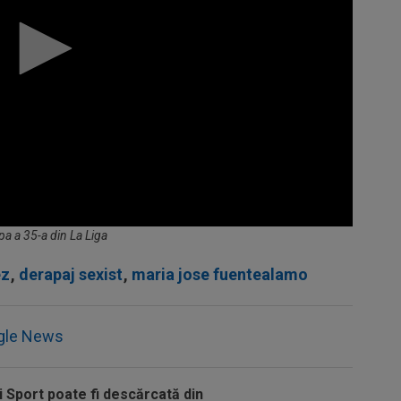
a a 35-a din La Liga
ez
,
derapaj sexist
,
maria jose fuentealamo
gle News
i Sport poate fi descărcată din