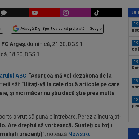
19
Din
UL
Vol
19
r
Adaugă
Digi Sport
ca sursă preferată în Google
neo
dup
19
-
FC Argeș
, duminică, 21:30, DGS 1
ce 
ică, 18:30, DGS 1
19
Raț
iarului ABC
:
”Anunţ că mă voi dezabona de la
19
terii săi:
”Uitaţi-vă la cele două articole pe care
spe
eie, şi nici măcar nu ştiu dacă ştie prea multe
Csi
18
pen
Sports a vrut să pună o întrebare, Perez a încurajat-
20
o. Are dreptul să vorbească. Sunteţi cu toţii
Csi
Spe
urnalişti prezenţi)”
, notează
News.ro.
20