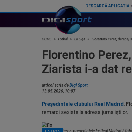
DESCARCĂ APLICAȚIA
Franco Mastantuono a semnat cu Fiorentina!
Catalanii anunță: Manchester City și Barcelona, acord total pentru Rodr
HOME
Fotbal
La Liga
Florentino Perez, derapaj se
Florentino Perez,
Ziarista i-a dat r
articol scris de
Digi Sport
13.05.2026, 10:07
Preşedintele clubului Real Madrid
,
Fl
remarci sexiste la adresa jurnaliştilor.
Florentino Perez, președintele lui Real Madrid / fot
LA LIGA