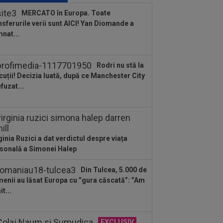
nia după Ipswich - Rayo 3-0: ”Călcâiul
MERCATO în Europa. Toate
..
nsferurile verii sunt AICI! Yan Diomande a
:01
Cel mai bogat om din Ucraina i-a
nat...
 în față unui român: ”Nu vrem să te
...
:57
Ce se întâmplă cu ultimul jucător
Rodri nu stă la
nsferat de Dinamo la meciul cu FC
cuții! Decizia luată, după ce Manchester City
untari
efuzat...
:37
OUT! Jucătorul care a plecat de la
amo chiar în ziua meciului cu FC
untari
ginia Ruzici a dat verdictul despre viața
sonală a Simonei Halep
Din Tulcea, 5.000 de
enii au lăsat Europa cu ”gura căscată”: ”Am
t...
EXCLUSIV