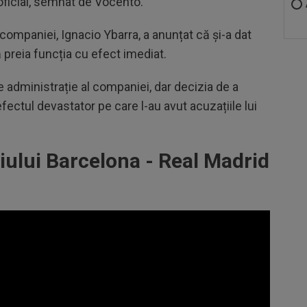
oficial, semnat de Vocento.
 companiei, Ignacio Ybarra, a anunțat că și-a dat
ă preia funcția cu efect imediat.
e administrație al companiei, dar decizia de a
fectul devastator pe care l-au avut acuzațiile lui
lui Barcelona - Real Madrid