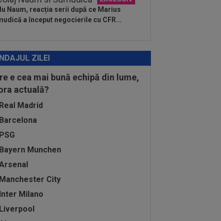
u Naum, reacția serii după ce Marius
udică a început negocierile cu CFR...
NDAJUL ZILEI
re e cea mai bună echipă din lume,
 ora actuală?
Real Madrid
Barcelona
PSG
Bayern Munchen
Arsenal
Manchester City
Inter Milano
Liverpool