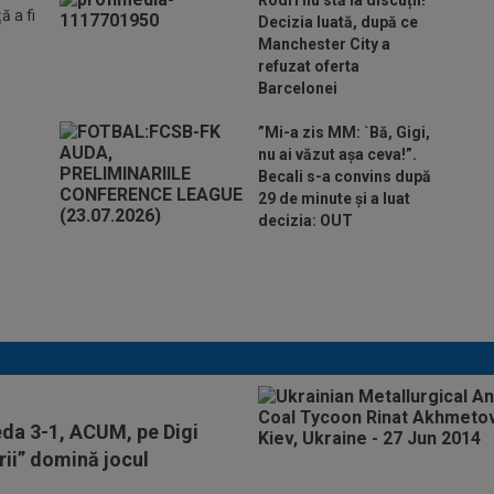
 a fi
Decizia luată, după ce
Manchester City a
refuzat oferta
Barcelonei
”Mi-a zis MM: `Bă, Gigi,
nu ai văzut așa ceva!”.
Becali s-a convins după
29 de minute și a luat
decizia: OUT
Mihaela Rădulescu a fost ”ștearsă complet” și nu
s-a mai putut abține: ”Trebuie să le fie frică de
mine”
eda 3-1, ACUM, pe Digi
rii” domină jocul