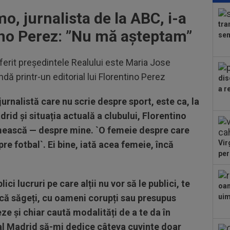
Spa
, jurnalista de la ABC, i-a
lui.
tra
20
ino Perez: ”N
u mă așteptam”
sem
zis
mai
19
ferit președintele Realului este Maria Jose
tra
dă printr-un editorial lui Florentino Perez
dis
Vol
a r
19
jurnalistă care nu scrie despre sport, este ca, la
Din
Vol
rid și situația actuală a clubului, Florentino
mească — despre mine. `O femeie despre care
Vir
re fotbal`. Ei bine, iată acea femeie, încă
per
ci lucruri pe care alții nu vor să le publici, te
oam
uncă săgeți, cu oameni corupți sau presupus
uimi
ze și chiar caută modalități de a te da în
al Madrid să-mi dedice câteva cuvinte doar