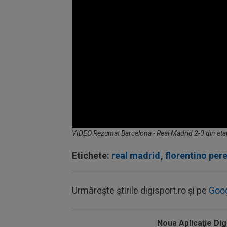
Volume
VIDEO Rezumat Barcelona - Real Madrid 2-0 din etap
90%
Etichete:
real madrid
,
florentino per
Urmărește știrile digisport.ro și pe
Goo
Noua Aplicaţie Dig