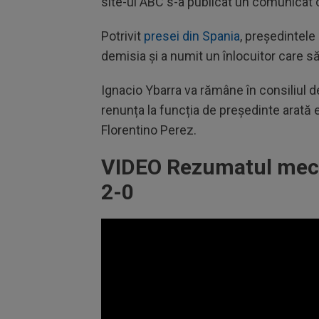
site-ul ABC s-a publicat un comunicat 
Potrivit
presei din Spania
, președintele
demisia și a numit un înlocuitor care s
Ignacio Ybarra va rămâne în consiliul d
renunța la funcția de președinte arată e
Florentino Perez.
VIDEO Rezumatul meciu
2-0