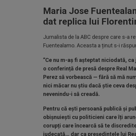
Maria Jose Fuentealamo
dat replica lui Florent
Jurnalista de la ABC despre care s-a re
Fuentealamo. Aceasta a ținut s-i răspun
”Ce nu m-aș fi așteptat niciodată, ca 
o conferință de presă despre Real Mad
Perez să vorbească — fără să mă nu
nici măcar nu știu dacă știe ceva desp
nevenindu-i să creadă.
Pentru că ești persoană publică și publi
obișnuiești cu politicieni care îți ar
corupți care încearcă să te discredite
judecată… dar ca președintele lui Re