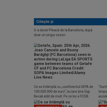
Citește și
S-a decis! Pleacă de la Barcelona, după
doar un singur sezon
Catal
Barce
Ce se întâmplă cu „coeficientul UEFA de
"Sunt 
100.000.000 de euro”, la care ține Gigi
timpul
Becali atât de mult. Pe ce loc e FCSB
accide
din m