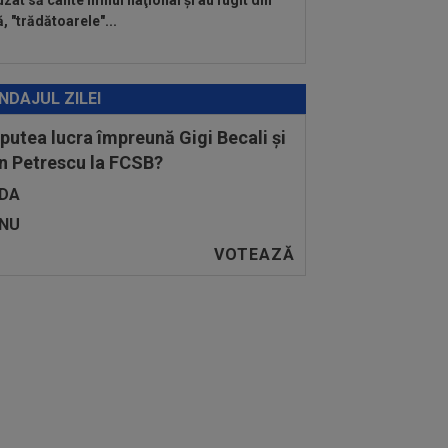
uzat să cânte imnul naţional şi au fugit din
ă, "trădătoarele"...
NDAJUL ZILEI
 putea lucra împreună Gigi Becali și
n Petrescu la FCSB?
DA
NU