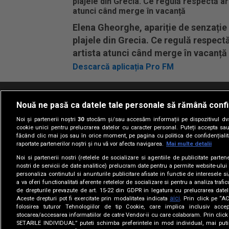
Elena Gheorghe, apariție de senzație
plajele din Grecia. Ce regulă respect
artista atunci când merge în vacanță
Descarcă aplicația Pro FM
Nouă ne pasă ca datele tale personale să rămână confi
Termeni si conditii
Politica de confidentia
Noi și partenerii noștri
30
stocăm și/sau accesăm informații pe dispozitivul dvs.
cookie unici pentru prelucrarea datelor cu caracter personal. Puteți accepta sau
făcând clic mai jos sau în orice moment, pe pagina cu politica de confidențialita
raportate partenerilor noștri și nu vă vor afecta navigarea.
Mai multe detalii
Noi si partenerii nostri (retelele de socializare si agentiile de publicitate parten
nostri de servicii de date analitice) prelucram date pentru a permite website-ului
personaliza continutul si anunturile publicitare afisate in functie de interesele si
a va oferi functionalitati aferente retelelor de socializare si pentru a analiza trafic
de drepturile prevazute de art. 15-22 din GDPR in legatura cu prelucrarea datel
aici
Aceste drepturi pot fi exercitate prin modalitatea indicata
. Prin click pe “
folosirea tuturor Tehnologiilor de tip Cookie, care implica inclusiv accep
stocarea/accesarea informatiilor de catre Vendor-ii cu care colaboram. Prin cl
SETARILE INDIVIDUAL” puteti schimba preferintele in mod individual, mai puti