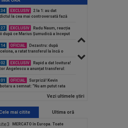
TIMA ORĂ
lui Gigi unul bun”
:34
EXCLUSIV
2 la 1: au dat
dictul la cea mai controversată fază
 UTA - Rapid...
:27
EXCLUSIV
Radu Naum, reacția
ii după ce Marius Șumudică a început
ocierile cu CFR...
:14
OFICIAL
Dezastru: după
celona, a ratat transferul la încă o
ipă de UCL! Picat la...
:02
EXCLUSIV
Rapid a dat lovitura!
tor Angelescu a anunțat transferul:
arte bun"
:01
OFICIAL
Surpriză! Kevin
botaru a semnat: ”Nu am putut rata
astă oportunitate”
Vezi ultimele ştiri
:00
Rușii îl provoacă pe David
ovici înaintea Europenelor: ”Va pierde
l!”...
Cele mai citite
Ultima oră
:54
L-a ”vrăjit” pe Pancu în 45 de
ute: ”N-ai cum să dai greș cu așa
MERCATO în Europa. Toate
a” +...