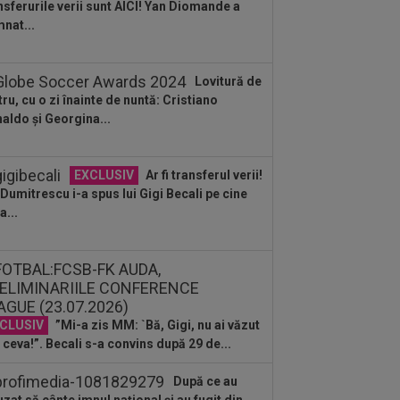
nsferurile verii sunt AICI! Yan Diomande a
:39
Alex Dobre a vorbit despre
nat...
carea de la Rapid, după 0-0 cu UTA:
0%"
:46
VIDEO
Daniel Pancu a
Lovitură de
plodat”, după UTA - Rapid: ”Mamă,
tru, cu o zi înainte de nuntă: Cristiano
eu! Puțin respect nu...
aldo și Georgina...
:41
EXCLUSIV
Atacant pentru
B! A făcut anunțul ÎN DIRECT: ”Îi dau
lui Gigi unul bun”
EXCLUSIV
Ar fi transferul verii!
:34
EXCLUSIV
2 la 1: au dat
e Dumitrescu i-a spus lui Gigi Becali pe cine
dictul la cea mai controversată fază
a...
 UTA - Rapid...
:27
EXCLUSIV
Radu Naum, reacția
ii după ce Marius Șumudică a început
ocierile cu CFR...
:14
OFICIAL
Dezastru: după
celona, a ratat transferul la încă o
ipă de UCL! Picat la...
CLUSIV
”Mi-a zis MM: `Bă, Gigi, nu ai văzut
 ceva!”. Becali s-a convins după 29 de...
După ce au