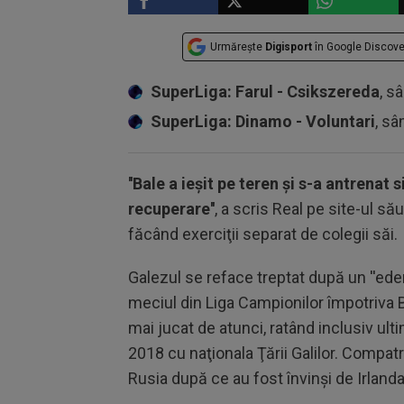
Urmărește
Digisport
în Google Discove
SuperLiga: Farul - Csikszereda
, s
SuperLiga: Dinamo - Voluntari
, sâ
''Bale a ieşit pe teren şi s-a antrenat
recuperare''
, a scris Real pe site-ul său
făcând exerciţii separat de colegii săi.
Galezul se reface treptat după un ''ede
meciul din Liga Campionilor împotriva 
mai jucat de atunci, ratând inclusiv ult
2018 cu naţionala Ţării Galilor. Compatr
Rusia după ce au fost învinşi de Irland