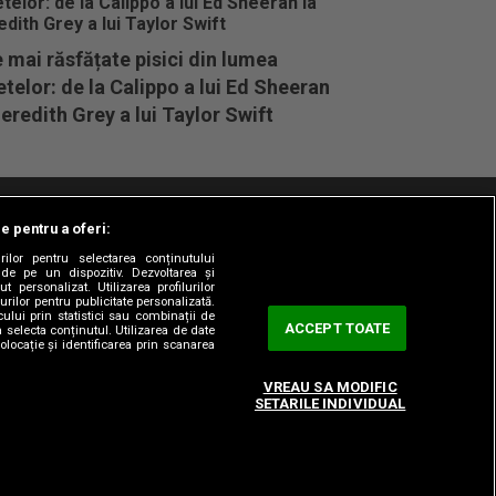
 mai răsfățate pisici din lumea
telor: de la Calippo a lui Ed Sheeran
eredith Grey a lui Taylor Swift
le pentru a oferi:
t/Info
Codul etic
Gestionați preferințele
rilor pentru selectarea conținutului
 de pe un dispozitiv. Dezvoltarea și
t personalizat. Utilizarea profilurilor
urilor pentru publicitate personalizată.
ului prin statistici sau combinații de
ACCEPT TOATE
a selecta conținutul. Utilizarea de date
olocație și identificarea prin scanarea
VREAU SA MODIFIC
SETARILE INDIVIDUAL