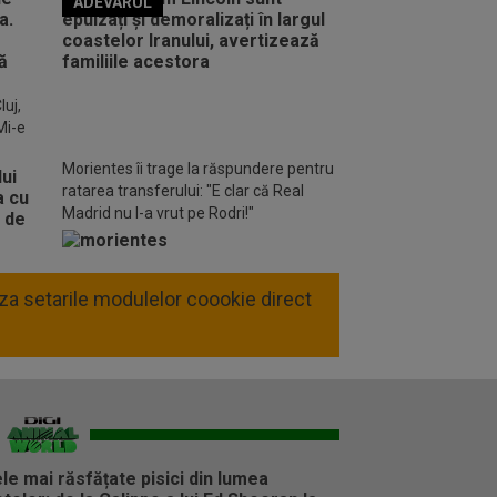
ADEVARUL
o FM
luj,
Mi-e
Morientes îi trage la răspundere pentru
ratarea transferului: "E clar că Real
Madrid nu l-a vrut pe Rodri!"
liza setarile modulelor coookie direct