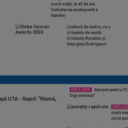
murit subit, la 43 de ani.
Solicitarea neobișnuită a
familiei
Lovitură de teatru, cu o
zi înainte de nuntă:
Cristiano Ronaldo și
Georgina Rodriguez!
Au plusat! Între Real Madrid și Arsenal,
Vinicius Junior a ales și semnează
contractul carierei
EXCLUSIV
Atacant pentru FCS
Gigi unul bun”
după UTA - Rapid: ”Mamă,
EXCLUS
controve
cerut pen