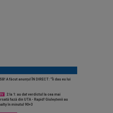
B! A făcut anunțul ÎN DIRECT: ”Îi dau eu lui
IV
2 la 1: au dat verdictul la cea mai
rsată fază din UTA - Rapid! Giuleștenii au
alty în minutul 90+3