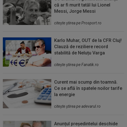
că ar fi murit tatăl lui Lionel
Messi, Jorge Messi
citeşte ştirea pe Prosport.ro
Karlo Muhar, OUT de la CFR Cluj!
Clauză de reziliere record
stabilită de Neluțu Varga
citeşte ştirea pe Fanatik.ro
Curent mai scump din toamnă.
Ce se află în spatele noilor tarife
la energie
citeşte ştirea pe adevarul.ro
Anunțul președintelui deschide