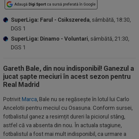
Adaugă
Digi Sport
ca sursă preferată în Google
SuperLiga: Farul - Csikszereda
, sâmbătă, 18:30,
DGS 1
SuperLiga: Dinamo - Voluntari
, sâmbătă, 21:30,
DGS 1
Gareth Bale, din nou indisponibil! Ganezul a
jucat șapte meciuri în acest sezon pentru
Real Madrid
Potrivit
Marca
, Bale nu se regăsește în lotul lui Carlo
Ancelotii pentru meciul cu Osasuna. Conform sursei,
fotbalistul ganez a resimțit dureri la piciorul stâng,
astfel că va absenta din nou. În actuala stagiune,
fotbalistul a fost mai mult indisponibil, ca urmare a