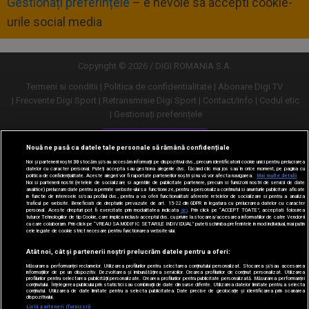
Gestionați preferințele
– e nevoie sa accepti cookie-
urile social media
Copyright © 2026 / DIGI ROMANIA S.A.
Termeni si conditii
Politica de confidentialitate
Abonare Digi TV
Frecvente Digi Sport
Retransmisie Digi Sport
Contact/Info
Codul etic
Gestionați preferințele
Versiune desktop
Nouă ne pasă ca datele tale personale să rămână confidențiale
Noi și partenerii noștri
30
stocăm și/sau accesăm informații pe dispozitivul dvs., precum identificatorii cookie unici pentru prelucrarea
datelor cu caracter personal. Puteți accepta sau gestiona alegerile dvs. făcând clic mai jos sau în orice moment, pe pagina cu
politica de confidențialitate. Aceste alegeri vor fi raportate partenerilor noștri și nu vă vor afecta navigarea.
Mai multe detalii
Noi si partenerii nostri (retelele de socializare si agentiile de publicitate partenere, precum si furnizorii nostri de servicii de date
analitice) prelucram date pentru a permite website-ului sa functioneze, pentru a personaliza continutul si anunturile publicitare afisate
in functie de interesele si/sau profilul dvs., pentru a va oferi functionalitati aferente retelelor de socializare si pentru a analiza
traficul pe website. Beneficiati de drepturile prevazute de art. 15-22 din GDPR in legatura cu prelucrarea datelor cu caracter
personal. Aceste drepturi pot fi exercitate prin modalitatea indicata
aici
. Prin click pe “ACCEPT TOATE”, acceptati folosirea
tuturor Tehnologiilor de tip Cookie, care implica inclusiv acceptul dvs. cu privire la stocarea/accesarea informatiilor de catre Vendor-ii
cu care colaboram. Prin click pe “VREAU SA MODIFIC SETARILE INDIVIDUAL” puteti schimba preferintele in mod individual, mai putin
cele legate de cookie strict necesare pentru functionarea website-ului.
Atât noi, cât și partenerii noștri prelucrăm datele pentru a oferi:
Măsurarea performanței reclamelor. Utilizarea profilurilor pentru selectarea conținutului personalizat. Stocarea și/sau accesarea
informațiilor de pe un dispozitiv. Dezvoltarea și îmbunătățirea serviciilor. Crearea profilurilor de conținut personalizat. Utilizarea
profilurilor pentru selectarea publicității personalizate. Crearea profilurilor pentru publicitate personalizată. Măsurarea performanței
conținutului. Înțelegerea publicului prin statistici sau combinații de date din surse diferite. Utilizarea datelor limitate pentru a selecta
conținutul. Utilizarea de date limitate pentru a selecta publicitatea. Date precise de geolocație și identificarea prin scanarea
dispozitivului.
URMĂREȘTE-NE ȘI PE:
Listă parteneri (furnizori)