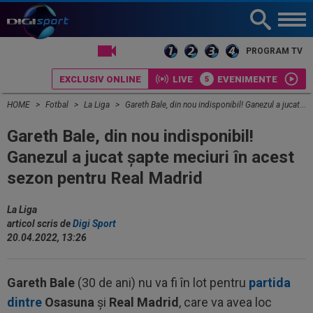
LIVE TV
PROGRAM TV
EXCLUSIV ONLINE
LIVE
EVENIMENTE
HOME
Fotbal
La Liga
Gareth Bale, din nou indisponibil! Ganezul a jucat șapte meciuri în acest sezon pentru Real Madrid
Gareth Bale, din nou indisponibil!
Ganezul a jucat șapte meciuri în acest
sezon pentru Real Madrid
La Liga
articol scris de
Digi Sport
20.04.2022, 13:26
Gareth Bale
(30 de ani) nu va fi în lot pentru
partida
dintre
Osasuna
și
Real Madrid
, care va avea loc