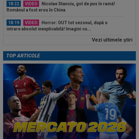
18:22
VIDEO
Nicolae Stanciu, gol de pus în ramă!
Românul a fost erou în China
18:19
VIDEO
Horror: OUT tot sezonul, după o
intrare absolut inexplicabilă! Imagini cu...
Vezi ultimele ştiri
18:18
Jelena Ostapenko a răbufnit, după ce a primit
amenințări și comentarii despre...
TOP ARTICOLE
18:03
Comunicat oficial al spitalului din Rosario
despre Jorge Messi
18:47
Concluzia la care a ajuns Spalletti, după ce
Interul lui Chivu a bătut-o cu 2-1...
18:43
LIVE VIDEO&TEXT
Farul - Csikszereda 0-0,
ACUM, pe Digi Sport 1. Partida de la Ovidiu a început...
18:40
Reacții în lanț, după ce tatăl lui Leo Messi a
murit
18:33
Gata: e oficial! Atletico Madrid l-a vândut și s-a