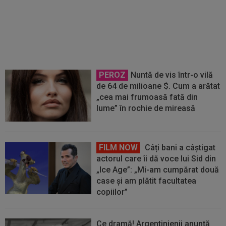
Balonul de Aur! Rio Ferdinand a
făcut pariul: ”Voi merge atât de
departe!”
PEROZ
Nuntă de vis într-o vilă
de 64 de milioane $. Cum a arătat
„cea mai frumoasă fată din
lume” în rochie de mireasă
FILM NOW
Câți bani a câștigat
actorul care îi dă voce lui Sid din
„Ice Age”: „Mi-am cumpărat două
case și am plătit facultatea
copiilor”
Ce dramă! Argentinienii anunță