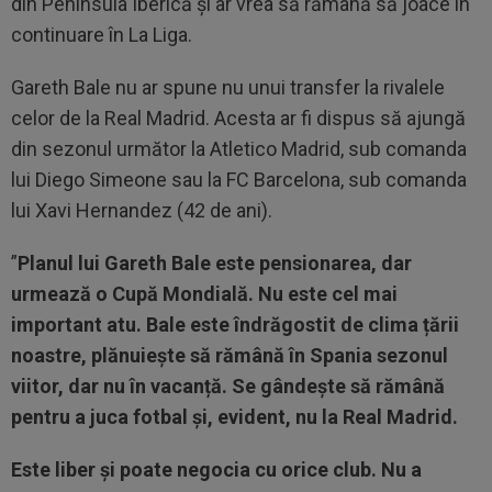
din Peninsula Iberică și ar vrea să rămână să joace în
continuare în La Liga.
Gareth Bale nu ar spune nu unui transfer la rivalele
celor de la Real Madrid. Acesta ar fi dispus să ajungă
din sezonul următor la Atletico Madrid, sub comanda
lui Diego Simeone sau la FC Barcelona, sub comanda
lui Xavi Hernandez (42 de ani).
”
Planul lui Gareth Bale este pensionarea, dar
urmează o Cupă Mondială. Nu este cel mai
important atu. Bale este îndrăgostit de clima țării
noastre, plănuiește să rămână în Spania sezonul
viitor, dar nu în vacanță. Se gândește să rămână
pentru a juca fotbal și, evident, nu la Real Madrid.
Este liber și poate negocia cu orice club. Nu a