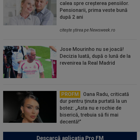
calea spre creșterea pensiilor.
Pensionarii, prima veste bună
după 2 ani
citeşte ştirea pe Newsweek.ro
Jose Mourinho nu se joacă!
Decizia luată, după o lună de la
revenirea la Real Madrid
PROFM
Oana Radu, criticată
dur pentru ținuta purtată la un
botez: „Asta nu e rochie de
biserică, trebuia să fii mai
decentă!”
Descarcă aplicația Pro FM