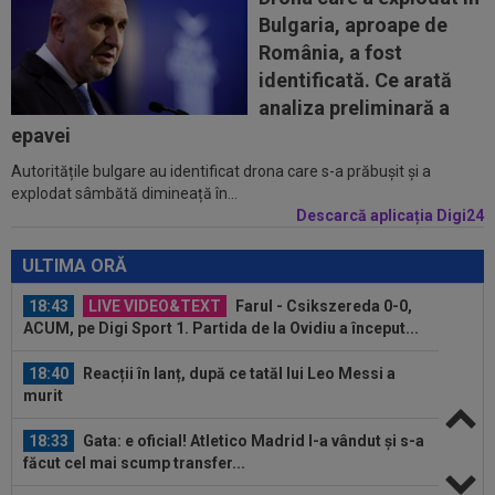
Bulgaria, aproape de
18:19
VIDEO
Horror: OUT tot sezonul, după o
România, a fost
intrare absolut inexplicabilă! Imagini cu...
identificată. Ce arată
18:18
Jelena Ostapenko a răbufnit, după ce a primit
analiza preliminară a
amenințări și comentarii despre...
epavei
Autoritățile bulgare au identificat drona care s-a prăbușit și a
18:03
Comunicat oficial al spitalului din Rosario
explodat sâmbătă dimineață în...
despre Jorge Messi
Descarcă aplicația Digi24
18:47
Concluzia la care a ajuns Spalletti, după ce
Interul lui Chivu a bătut-o cu 2-1...
ULTIMA ORĂ
18:43
LIVE VIDEO&TEXT
Farul - Csikszereda 0-0,
ACUM, pe Digi Sport 1. Partida de la Ovidiu a început...
18:40
Reacții în lanț, după ce tatăl lui Leo Messi a
murit
18:33
Gata: e oficial! Atletico Madrid l-a vândut și s-a
făcut cel mai scump transfer...