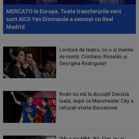
făcut cel mai scump transfer...
MERCATO în Europa. Toate transferurile verii
18:22
VIDEO
Nicolae Stanciu, gol de pus în ramă!
sunt AICI! Yan Diomande a semnat cu Real
Românul a fost erou în China
Madrid
Lovitură de teatru, cu o zi înainte
de nuntă: Cristiano Ronaldo și
Georgina Rodriguez!
Rodri nu stă la discuții! Decizia
luată, după ce Manchester City a
refuzat oferta Barcelonei
”Mi-a zis MM: `Bă, Gigi, nu ai