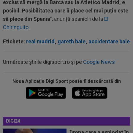
exclus să mergă la Barca sau la Atletico Madrid, e
posibil. Posibilitatea care îi place cel mai puțin este
să plece din Spania
”, anunță spaniolii de la
El
Chiringuito
.
Etichete:
real madrid
,
gareth bale
,
accidentare bale
Urmărește știrile digisport.ro și pe
Google News
Noua Aplicaţie Digi Sport poate fi descărcată din
18:33
Gata: e oficial! Atletico Madrid l-a vândut și s-a
făcut cel mai scump transfer...
DIGI24
18:22
VIDEO
Nicolae Stanciu, gol de pus în ramă!
Românul a fost erou în China
Drona care a explodat în