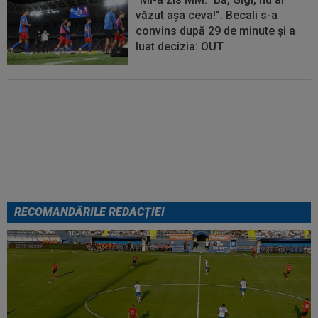
văzut așa ceva!”. Becali s-a
convins după 29 de minute și a
luat decizia: OUT
FOTO
Mihaela Rădulescu a
fost ”ștearsă complet” și nu s-a
mai putut abține: ”Trebuie să le
fie frică de mine”
RECOMANDĂRILE REDACȚIEI