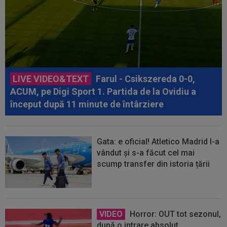
LIVE VIDEO&TEXT
Farul - Csikszereda 0-0,
ACUM, pe Digi Sport 1. Partida de la Ovidiu a
început după 11 minute de întârziere
Gata: e oficial! Atletico Madrid l-a
vândut și s-a făcut cel mai
scump transfer din istoria țării
VIDEO
Horror: OUT tot sezonul,
după o intrare absolut