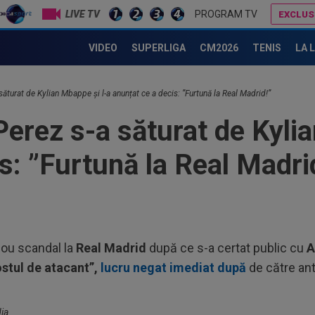
LIVE TV
PROGRAM TV
EXCLUS
icius Junior a ieșit de la negocierile cu Real Madrid și a făcut un singur gest!
Dan Petrescu 
VIDEO
SUPERLIGA
CM2026
TENIS
LA 
23
făc
săturat de Kylian Mbappe și l-a anunțat ce a decis: ”Furtună la Real Madrid!”
neg
23
Perez s-a săturat de Kyli
num
Ro
s: ”Furtună la Real Madri
23
Cha
vict
23
tra
Sal
23
nou scandal la
Real Madrid
după ce s-a certat public cu
A
Sup
ostul de atacant”,
lucru negat imediat după
de către ant
ori
00
dec
ia