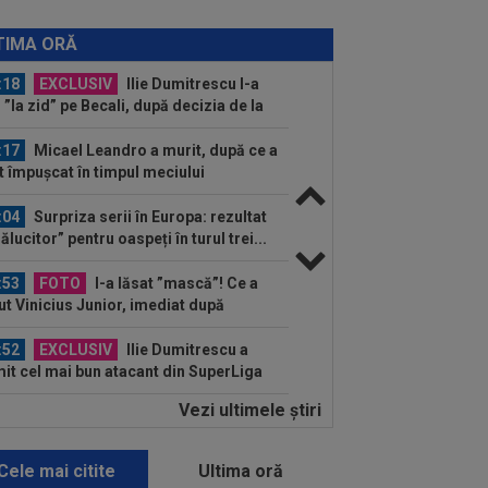
:19
Jovo Lukic e în fața transferului
ierei
TIMA ORĂ
:18
EXCLUSIV
Ilie Dumitrescu l-a
 ”la zid” pe Becali, după decizia de la
B: ”Te-ai...
:17
Micael Leandro a murit, după ce a
t împușcat în timpul meciului
:04
Surpriza serii în Europa: rezultat
rălucitor” pentru oaspeți în turul trei...
:53
FOTO
I-a lăsat ”mască”! Ce a
ut Vinicius Junior, imediat după
ocierile cu Real...
:52
EXCLUSIV
Ilie Dumitrescu a
it cel mai bun atacant din SuperLiga
mâniei
Vezi ultimele ştiri
:51
Surpriza din preliminariile
mpions League le-a rupt seria de
orii...
Cele mai citite
Ultima oră
:50
MERCATO în Europa. Toate