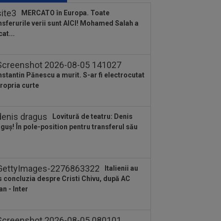
nsferurile verii sunt AICI! Mohamed
MERCATO în Europa. Toate
ah a plecat...
nsferurile verii sunt AICI! Mohamed Salah a
:38
EXCLUSIV
Doi jucători din
cat...
erLiga, propuși la FCSB: ”Pot plăti
cât”
:22
EXCLUSIV
Dan Petrescu s-a
is
stantin Pănescu a murit. S-ar fi electrocutat
propria curte
:19
Jovo Lukic e în fața transferului
ierei
Lovitură de teatru: Denis
:18
EXCLUSIV
Ilie Dumitrescu l-a
guș! În pole-position pentru transferul său
 ”la zid” pe Becali, după decizia de la
B: ”Te-ai...
:17
Micael Leandro a murit, după ce a
t împușcat în timpul meciului
Italienii au
:04
Surpriza serii în Europa: rezultat
s concluzia despre Cristi Chivu, după AC
rălucitor” pentru oaspeți în turul trei...
an - Inter