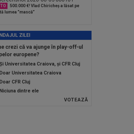
OTO
500.000 €! Vlad Chiricheș a lăsat pe
tă lumea ”mască”
NDAJUL ZILEI
ne crezi că va ajunge în play-off-ul
pelor europene?
Și Universitatea Craiova, și CFR Cluj
Doar Universitatea Craiova
Doar CFR Cluj
Niciuna dintre ele