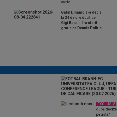
curte
Gata! Dinamo s-a decis,
la 24 de ore după ce
Gigi Becali i l-a oferit
gratis pe Dennis Politic
Lovitură de teatru: Dan
Petrescu e aproape de
revenirea în SuperLigă,
dar nu la FCSB!
EXCLUSIV
după decizia 
pe ăsta”