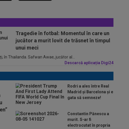
Tragedie în fotbal: Momentul în care un
jucător a murit lovit de trăsnet în timpul
unui meci
ţi, în Thailanda. Safwan Awae, jucător al...
Descarcă aplicația Digi24
Rodri a ales între Real
Madrid și Barcelona și e
n
gata să semneze!
Nu
en”
Constantin Pănescu a
murit. S-ar fi
electrocutat în propria