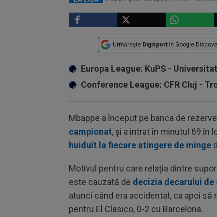
Urmărește
Digisport
în Google Discove
Europa League: KuPS - Universita
Conference League: CFR Cluj - T
Mbappe a început pe banca de rezerv
campionat
, și a intrat în minutul 69 în 
huiduit la fiecare atingere de minge
d
Motivul pentru care relația dintre supor
este cauzată de
decizia decarului de a
atunci când era accidentat, ca apoi să 
pentru El Clasico, 0-2 cu Barcelona.