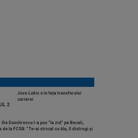
Jovo Lukic e în fața transferului
carierei
Ilie Dumitrescu l-a pus ”la zid” pe Becali,
de la FCSB: ”Te-ai stricat cu ăla, îl distrugi și