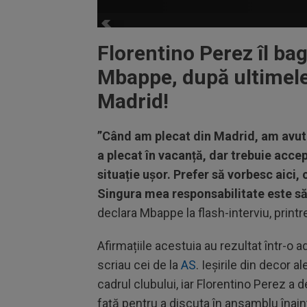
Florentino Perez îl bag
Mbappe, după ultimele 
Madrid!
”Când am plecat din Madrid, am avut 
a plecat în vacanță, dar trebuie acc
situație ușor. Prefer să vorbesc aici, 
Singura mea responsabilitate este să
declara Mbappe la flash-interviu, printre
Afirmațiile acestuia au rezultat într-o 
scriau cei de la
AS
. Ieșirile din decor al
cadrul clubului, iar Florentino Perez a 
față pentru a discuta în ansamblu înai