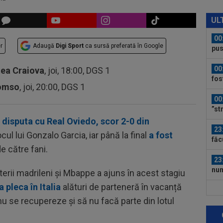
00
car
UL
00
r
Adaugă
Digi Sport
ca sursă preferată în Google
pus
FCS
00
tea Craiova
, joi, 18:00, DGS 1
fos
romso
, joi, 20:00, DGS 1
00
”st
e
disputa cu Real Oviedo, scor 2-0 din
23
locul lui Gonzalo Garcia, iar până la final
a fost
făc
e către fani.
neg
23
num
terii madrileni și Mbappe a ajuns în acest stagiu
Ro
 pleca în Italia
alături de parteneră în vacanță
23
nu se recupereze și să nu facă parte din lotul
Cha
vict
23