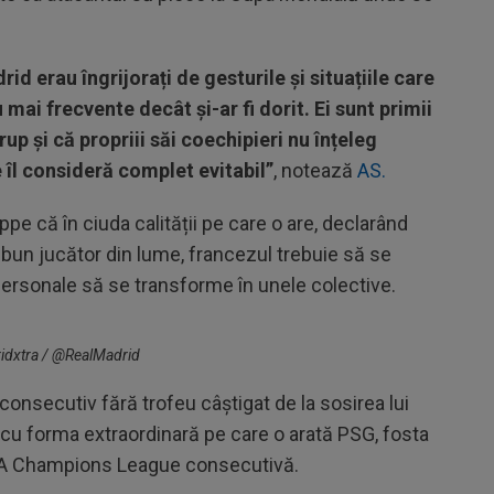
d erau îngrijorați de gesturile și situațiile care
ai frecvente decât și-ar fi dorit. Ei sunt primii
up și că propriii săi coechipieri nu înțeleg
îl consideră complet evitabil”
, notează
AS.
ppe că în ciuda calității pe care o are, declarând
 bun jucător din lume, francezul trebuie să se
 personale să se transforme în unele colective.
ridxtra / @RealMadrid
consecutiv fără trofeu câștigat de la sosirea lui
cu forma extraordinară pe care o arată PSG, fosta
UEFA Champions League consecutivă.