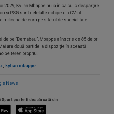
ui 2029, Kylian Mbappe nu ia în calcul o despărțire
co și PSG sunt celelalte echipe din CV-ul
de milioane de euro pe site-ul de specialitate
iei de pe ”Bernabeu”, Mbappe a înscris de 85 de ori
 Mai are două partide la dispoziție în această
ao pe teren propriu.
ez
,
kylian mbappe
gle News
i Sport poate fi descărcată din