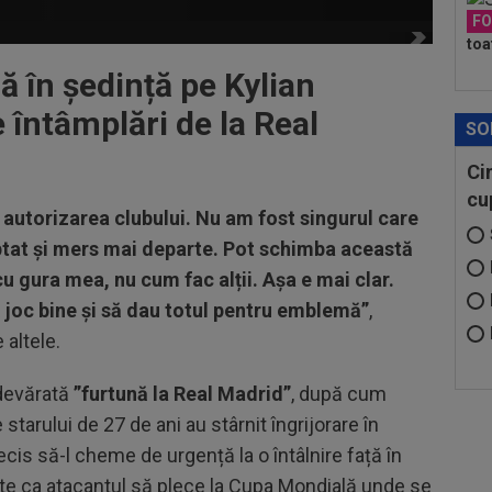
F
toa
ă în ședință pe Kylian
întâmplări de la Real
SO
Ci
cu
autorizarea clubului. Nu am fost singurul care
eptat și mers mai departe. Pot schimba această
cu gura mea, nu cum fac alții. Așa e mai clar.
 joc bine și să dau totul pentru emblemă”
,
 altele.
adevărată
”furtună la Real Madrid”
, după cum
e starului de 27 de ani au stârnit îngrijorare în
decis să-l cheme de urgență la o întâlnire față în
nte ca atacantul să plece la Cupa Mondială unde se