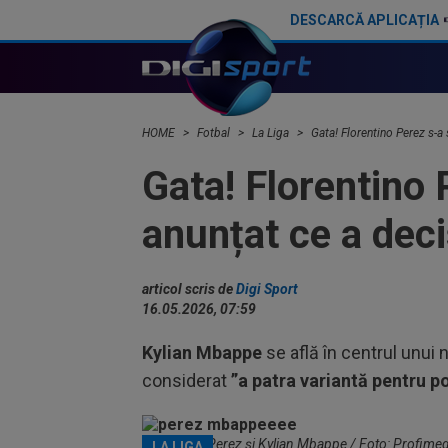
DESCARCĂ APLICAȚIA
Transfer de peste 100 de milioane de euro, apoi înlocuitor de la Real Madrid!
Vin
HOME
Fotbal
La Liga
Gata! Florentino Perez s-a 
Gata! Florentino 
anunțat ce a deci
articol scris de
Digi Sport
16.05.2026, 07:59
Kylian Mbappe
se află în centrul unui 
considerat
”a patra variantă pentru p
Florentino Perez și Kylian Mbappe / Foto: Profimed
LA LIGA