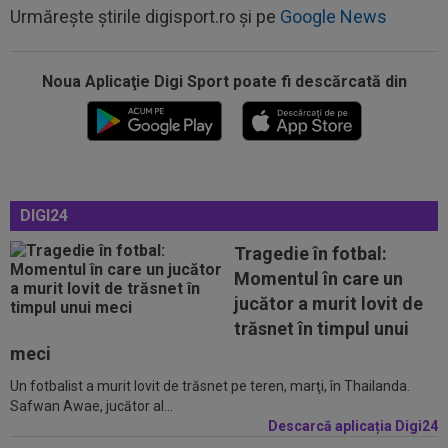
Urmărește știrile digisport.ro și pe
Google News
Noua Aplicaţie Digi Sport poate fi descărcată din
00:17
Micael Leandro a murit, după ce a fost
împușcat în timpul meciului
00:04
Surpriza serii în Europa: rezultat ”strălucitor”
pentru oaspeți în turul trei...
23:53
FOTO
I-a lăsat ”mască”! Ce a făcut Vinicius
DIGI24
Junior, imediat după negocierile cu Real...
Tragedie în fotbal:
23:52
EXCLUSIV
Ilie Dumitrescu a numit cel mai
Momentul în care un
bun atacant din SuperLiga României
jucător a murit lovit de
23:51
Surpriza din preliminariile Champions League
trăsnet în timpul unui
le-a rupt seria de victorii...
meci
Un fotbalist a murit lovit de trăsnet pe teren, marţi, în Thailanda.
00:22
EXCLUSIV
Dan Petrescu s-a decis
Safwan Awae, jucător al...
Descarcă aplicația Digi24
00:19
Jovo Lukic e în fața transferului carierei