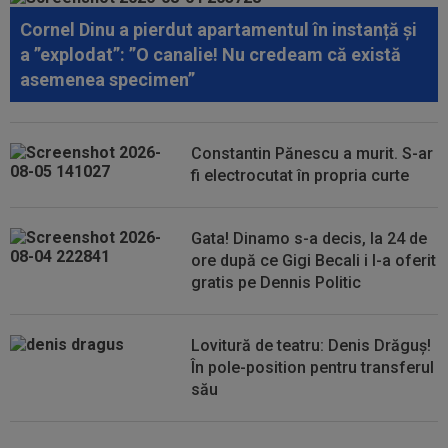
Cornel Dinu a pierdut apartamentul în instanță și
00:19
Jovo Lukic e în fața transferului carierei
a ”explodat”: ”O canalie! Nu credeam că există
asemenea specimen”
00:18
EXCLUSIV
Ilie Dumitrescu l-a pus ”la zid” pe
Becali, după decizia de la FCSB: ”Te-ai...
Constantin Pănescu a murit. S-ar
00:17
Micael Leandro a murit, după ce a fost
fi electrocutat în propria curte
împușcat în timpul meciului
00:04
Surpriza serii în Europa: rezultat ”strălucitor”
Gata! Dinamo s-a decis, la 24 de
pentru oaspeți în turul trei...
ore după ce Gigi Becali i l-a oferit
gratis pe Dennis Politic
Lovitură de teatru: Denis Drăguș!
În pole-position pentru transferul
său