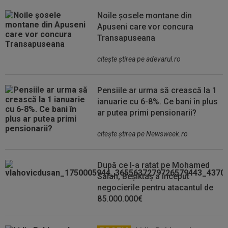
Noile șosele montane din
Apuseni care vor concura
Transapuseana
citeşte ştirea pe adevarul.ro
Pensiile ar urma să crească la 1
ianuarie cu 6-8%. Ce bani în plus
ar putea primi pensionarii?
citeşte ştirea pe Newsweek.ro
După ce l-a ratat pe Mohamed
Salah, Beșiktaș a început
negocierile pentru atacantul de
85.000.000€