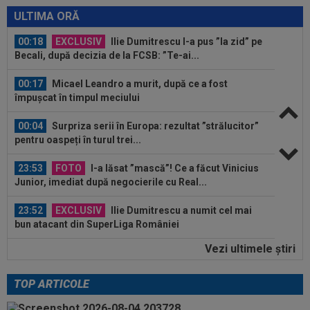
ULTIMA ORĂ
00:18
EXCLUSIV
Ilie Dumitrescu l-a pus ”la zid” pe
Becali, după decizia de la FCSB: ”Te-ai...
00:17
Micael Leandro a murit, după ce a fost
împușcat în timpul meciului
00:04
Surpriza serii în Europa: rezultat ”strălucitor”
pentru oaspeți în turul trei...
23:53
FOTO
I-a lăsat ”mască”! Ce a făcut Vinicius
Junior, imediat după negocierile cu Real...
23:52
EXCLUSIV
Ilie Dumitrescu a numit cel mai
bun atacant din SuperLiga României
Vezi ultimele ştiri
23:51
Surpriza din preliminariile Champions League
le-a rupt seria de victorii...
TOP ARTICOLE
00:22
EXCLUSIV
Dan Petrescu s-a decis