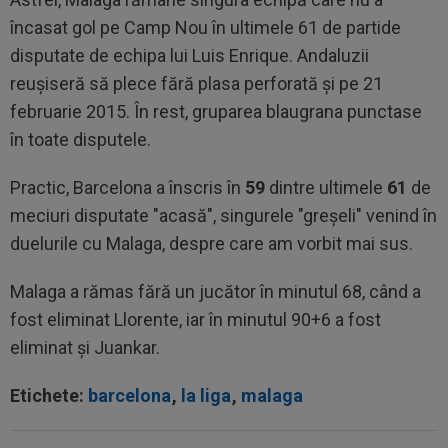
încasat gol pe Camp Nou în ultimele 61 de partide
disputate de echipa lui Luis Enrique. Andaluzii
reuşiseră să plece fără plasa perforată şi pe 21
februarie 2015. În rest, gruparea blaugrana punctase
în toate disputele.
Practic, Barcelona a înscris în
59
dintre ultimele
61
de
meciuri disputate "acasă", singurele "greşeli" venind în
duelurile cu Malaga, despre care am vorbit mai sus.
Malaga a rămas fără un jucător în minutul 68, când a
fost eliminat Llorente, iar în minutul 90+6 a fost
eliminat şi Juankar.
Etichete:
barcelona
,
la liga
,
malaga