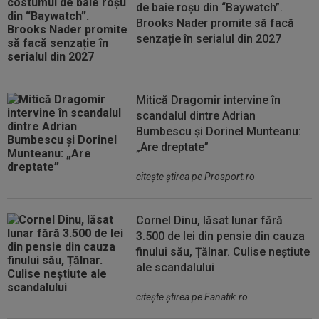
de baie roșu din “Baywatch”.
Brooks Nader promite să facă
senzație în serialul din 2027
Mitică Dragomir intervine în
scandalul dintre Adrian
Bumbescu și Dorinel Munteanu:
„Are dreptate”
citeşte ştirea pe Prosport.ro
Cornel Dinu, lăsat lunar fără
3.500 de lei din pensie din cauza
finului său, Țălnar. Culise neștiute
ale scandalului
citeşte ştirea pe Fanatik.ro