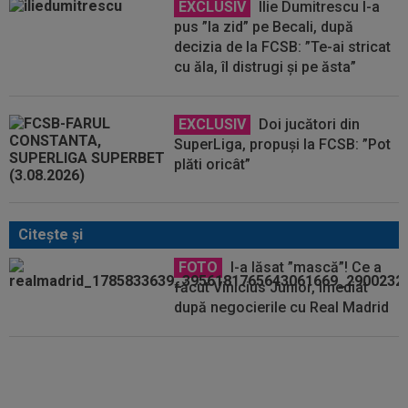
EXCLUSIV
Ilie Dumitrescu l-a
pus ”la zid” pe Becali, după
decizia de la FCSB: ”Te-ai stricat
cu ăla, îl distrugi și pe ăsta”
EXCLUSIV
Doi jucători din
SuperLiga, propuși la FCSB: ”Pot
plăti oricât”
Citeşte şi
FOTO
I-a lăsat ”mască”! Ce a
făcut Vinicius Junior, imediat
după negocierile cu Real Madrid
Au început negocierile! Poate
pleca de la Barcelona, după ce
Hansi Flick a spus că nu-l mai