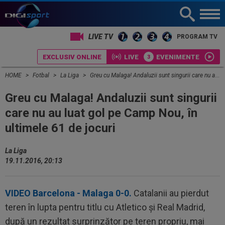
LIVE TV
PROGRAM TV
EXCLUSIV ONLINE
LIVE
EVENIMENTE
HOME
Fotbal
La Liga
Greu cu Malaga! Andaluzii sunt singurii care nu au luat gol pe Camp Nou, în ultimele 61 de jocuri
Greu cu Malaga! Andaluzii sunt singurii
care nu au luat gol pe Camp Nou, în
ultimele 61 de jocuri
La Liga
19.11.2016, 20:13
VIDEO Barcelona - Malaga 0-0.
Catalanii au pierdut
teren în lupta pentru titlu cu Atletico şi Real Madrid,
după un rezultat surprinzător pe teren propriu, mai