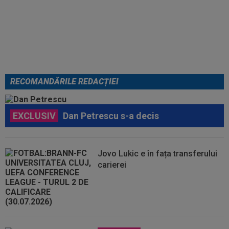
S-a terminat meciul lui Auda din
turul 3 preliminar din Conference
League
RECOMANDĂRILE REDACȚIEI
EXCLUSIV
Dan Petrescu s-a decis
Jovo Lukic e în fața transferului
carierei