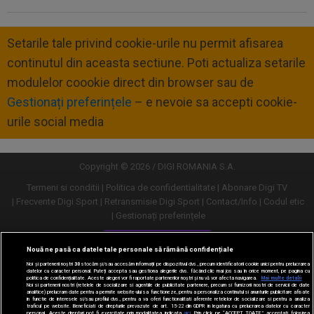
Setarile tale privind cookie-urile nu permit afisarea
continutul din aceasta sectiune. Poti actualiza setarile
modulelor coookie direct din browser sau de
Gestionați preferințele
– e nevoie sa accepti cookie-
urile social media
Copyright © 2026 / DIGI ROMANIA S.A.
Termeni si conditii
Politica de confidentialitate
Abonare Digi TV
Frecvente Digi Sport
Retransmisie Digi Sport
Contact/Info
Codul etic
Gestionați preferințele
Versiune desktop
Nouă ne pasă ca datele tale personale să rămână confidențiale
Noi și partenerii noștri
30
stocăm și/sau accesăm informații pe dispozitivul dvs., precum identificatorii cookie unici pentru prelucrarea
datelor cu caracter personal. Puteți accepta sau gestiona alegerile dvs. făcând clic mai jos sau în orice moment, pe pagina cu
politica de confidențialitate. Aceste alegeri vor fi raportate partenerilor noștri și nu vă vor afecta navigarea.
Mai multe detalii
Noi si partenerii nostri (retelele de socializare si agentiile de publicitate partenere, precum si furnizorii nostri de servicii de date
analitice) prelucram date pentru a permite website-ului sa functioneze, pentru a personaliza continutul si anunturile publicitare afisate
in functie de interesele si/sau profilul dvs., pentru a va oferi functionalitati aferente retelelor de socializare si pentru a analiza
traficul pe website. Beneficiati de drepturile prevazute de art. 15-22 din GDPR in legatura cu prelucrarea datelor cu caracter
personal. Aceste drepturi pot fi exercitate prin modalitatea indicata
aici
. Prin click pe “ACCEPT TOATE”, acceptati folosirea