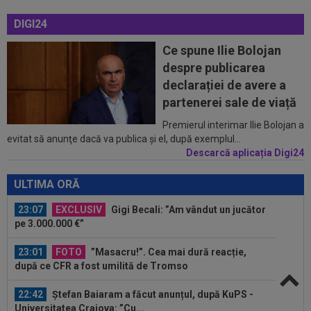
Președintele Craiovei nu a mai putut privi...
DIGI24
22:22
EXCLUSIV
Folha, OUT de la CFR Cluj după
Ce spune Ilie Bolojan
dezastrul cu Tromso! ”Îi dau afară pe toți!”...
despre publicarea
22:08
EXCLUSIV
De neînțeles! Nicolae Dică nu s-a
declarației de avere a
putut abține, după ce l-a auzit la finalul...
partenerei sale de viață
23:13
Englezii au văzut CFR Cluj - Tromso 0-5 și s-au
Premierul interimar Ilie Bolojan a
evitat să anunţe dacă va publica şi el, după exemplul...
speriat de ce s-a întâmplat!
Descarcă aplicația Digi24
23:08
EXCLUSIV
Victor Pițurcă, despre Marius
Baciu: ”Cu asta, basta. Ar trebui să spun niște...
ULTIMA ORĂ
23:07
EXCLUSIV
Gigi Becali: ”Am vândut un jucător
pe 3.000.000 €”
23:01
FOTO
”Masacru!”. Cea mai dură reacție,
după ce CFR a fost umilită de Tromso
22:42
Ștefan Baiaram a făcut anunțul, după KuPS -
Universitatea Craiova: ”Cu...