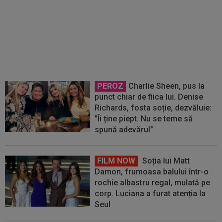
OFICIAL
S-a terminat! Vinicius
Junior a semnat
PEROZ
Charlie Sheen, pus la
punct chiar de fiica lui. Denise
Richards, fosta soție, dezvăluie:
"Îi ține piept. Nu se teme să
spună adevărul"
FILM NOW
Soția lui Matt
Damon, frumoasa balului într-o
rochie albastru regal, mulată pe
corp. Luciana a furat atenția la
Seul