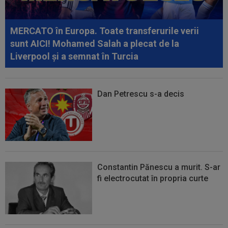
22:42
Ștefan Baiaram a făcut anunțul, după KuPS -
Universitatea Craiova: ”Cu...
MERCATO în Europa. Toate transferurile verii
sunt AICI! Mohamed Salah a plecat de la
Liverpool și a semnat în Turcia
Dan Petrescu s-a decis
Constantin Pănescu a murit. S-ar
fi electrocutat în propria curte