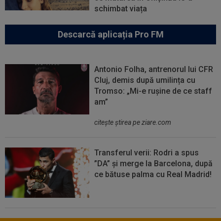
schimbat viața
Descarcă aplicația Pro FM
Antonio Folha, antrenorul lui CFR
Cluj, demis după umilința cu
Tromso: „Mi-e rușine de ce staff
am”
citeşte ştirea pe ziare.com
Transferul verii: Rodri a spus
”DA” și merge la Barcelona, după
ce bătuse palma cu Real Madrid!