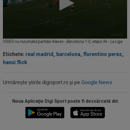
VIDEO cu rezumatul partidei Alaves - Barcelona 1-0, etapa 36 - La Liga
Etichete:
real madrid
,
barcelona
,
florentino perez
,
hansi flick
Urmărește știrile digisport.ro și pe
Google News
23:01
FOTO
”Masacru!”. Cea mai dură reacție,
după ce CFR a fost umilită de Tromso
Noua Aplicaţie Digi Sport poate fi descărcată din
22:42
Ștefan Baiaram a făcut anunțul, după KuPS -
Universitatea Craiova: ”Cu...
22:38
EXCLUSIV
Nu i-a venit să creadă ce a văzut!