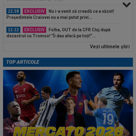
22:38
EXCLUSIV
Nu i-a venit să creadă ce a văzut!
Președintele Craiovei nu a mai putut privi...
22:22
EXCLUSIV
Folha, OUT de la CFR Cluj după
dezastrul cu Tromso! ”Îi dau afară pe toți!”...
Vezi ultimele ştiri
22:08
EXCLUSIV
De neînțeles! Nicolae Dică nu s-a
putut abține, după ce l-a auzit la finalul...
TOP ARTICOLE
23:13
Englezii au văzut CFR Cluj - Tromso 0-5 și s-au
speriat de ce s-a întâmplat!
23:08
EXCLUSIV
Victor Pițurcă, despre Marius
Baciu: ”Cu asta, basta. Ar trebui să spun niște...
23:07
EXCLUSIV
Gigi Becali: ”Am vândut un jucător
pe 3.000.000 €”
23:01
FOTO
”Masacru!”. Cea mai dură reacție,
după ce CFR a fost umilită de Tromso