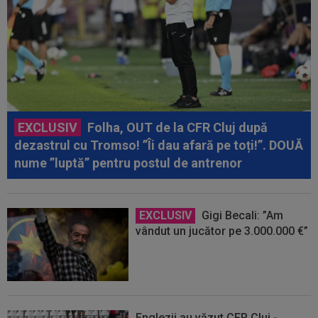
EXCLUSIV
Folha, OUT de la CFR Cluj după
dezastrul cu Tromso! ”Îi dau afară pe toți!”. DOUĂ
nume ”luptă” pentru postul de antrenor
EXCLUSIV
Gigi Becali: ”Am
vândut un jucător pe 3.000.000 €”
Englezii au văzut CFR Cluj -