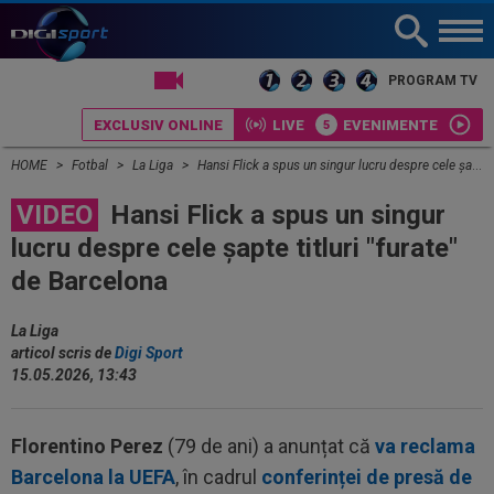
LIVE TV
PROGRAM TV
EXCLUSIV ONLINE
LIVE
EVENIMENTE
HOME
Fotbal
La Liga
Hansi Flick a spus un singur lucru despre cele șapte titluri "furate" de Barcelona
VIDEO
Hansi Flick a spus un singur
lucru despre cele șapte titluri "furate"
de Barcelona
La Liga
articol scris de
Digi Sport
15.05.2026, 13:43
Florentino Perez
(79 de ani) a anunțat că
va reclama
Barcelona la UEFA
, în cadrul
conferinței de presă de