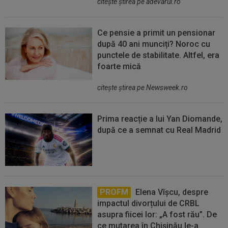
citeşte ştirea pe adevarul.ro
Ce pensie a primit un pensionar
după 40 ani munciți? Noroc cu
punctele de stabilitate. Altfel, era
foarte mică
citeşte ştirea pe Newsweek.ro
Prima reacție a lui Yan Diomande,
după ce a semnat cu Real Madrid
PROFM
Elena Vîșcu, despre
impactul divorțului de CRBL
asupra fiicei lor: „A fost rău”. De
ce mutarea în Chișinău le-a