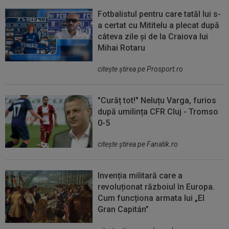
Fotbalistul pentru care tatăl lui s-
a certat cu Mititelu a plecat după
câteva zile și de la Craiova lui
Mihai Rotaru
citeşte ştirea pe Prosport.ro
"Curăț tot!" Neluțu Varga, furios
după umilința CFR Cluj - Tromso
0-5
citeşte ştirea pe Fanatik.ro
Invenția militară care a
revoluționat războiul în Europa.
Cum funcționa armata lui „El
Gran Capitán”