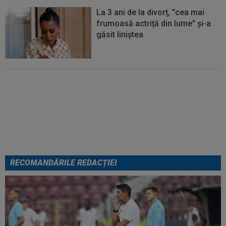
La 3 ani de la divorț, "cea mai
frumoasă actriță din lume" și-a
găsit liniștea
Lovitură de teatru: Denis Drăguș!
În pole-position pentru transferul
său
RECOMANDĂRILE REDACȚIEI