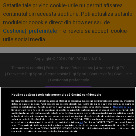
Setarile tale privind cookie-urile nu permit afisarea
continutul din aceasta sectiune. Poti actualiza setarile
modulelor coookie direct din browser sau de
Gestionați preferințele
– e nevoie sa accepti cookie-
urile social media
Copyright © 2026 / DIGI ROMANIA S.A.
Termeni si conditii
Politica de confidentialitate
Abonare Digi TV
Frecvente Digi Sport
Retransmisie Digi Sport
Contact/Info
Codul etic
Gestionați preferințele
Versiune desktop
Nouă ne pasă ca datele tale personale să rămână confidențiale
Noi și partenerii noștri
30
stocăm și/sau accesăm informații pe dispozitivul dvs., precum identificatorii cookie unici pentru prelucrarea
datelor cu caracter personal. Puteți accepta sau gestiona alegerile dvs. făcând clic mai jos sau în orice moment, pe pagina cu
politica de confidențialitate. Aceste alegeri vor fi raportate partenerilor noștri și nu vă vor afecta navigarea.
Mai multe detalii
Noi si partenerii nostri (retelele de socializare si agentiile de publicitate partenere, precum si furnizorii nostri de servicii de date
analitice) prelucram date pentru a permite website-ului sa functioneze, pentru a personaliza continutul si anunturile publicitare afisate
in functie de interesele si/sau profilul dvs., pentru a va oferi functionalitati aferente retelelor de socializare si pentru a analiza
traficul pe website. Beneficiati de drepturile prevazute de art. 15-22 din GDPR in legatura cu prelucrarea datelor cu caracter
personal. Aceste drepturi pot fi exercitate prin modalitatea indicata
aici
. Prin click pe “ACCEPT TOATE”, acceptati folosirea
tuturor Tehnologiilor de tip Cookie, care implica inclusiv acceptul dvs. cu privire la stocarea/accesarea informatiilor de catre Vendor-ii
cu care colaboram. Prin click pe “VREAU SA MODIFIC SETARILE INDIVIDUAL” puteti schimba preferintele in mod individual, mai putin
cele legate de cookie strict necesare pentru functionarea website-ului.