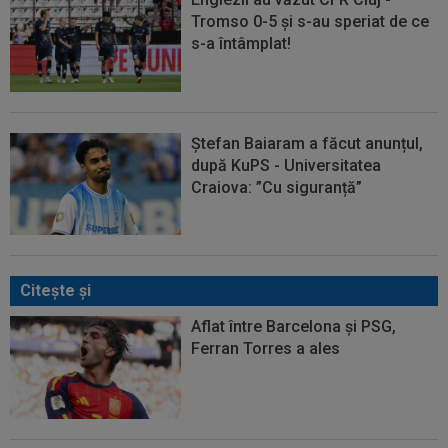
Tromso 0-5 și s-au speriat de ce
s-a întâmplat!
Ștefan Baiaram a făcut anunțul,
după KuPS - Universitatea
Craiova: ”Cu siguranță”
Citeşte şi
Aflat între Barcelona și PSG,
Ferran Torres a ales