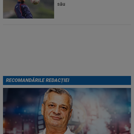
său
Micael Leandro a murit, după ce
a fost împușcat în timpul
meciului
RECOMANDĂRILE REDACȚIEI