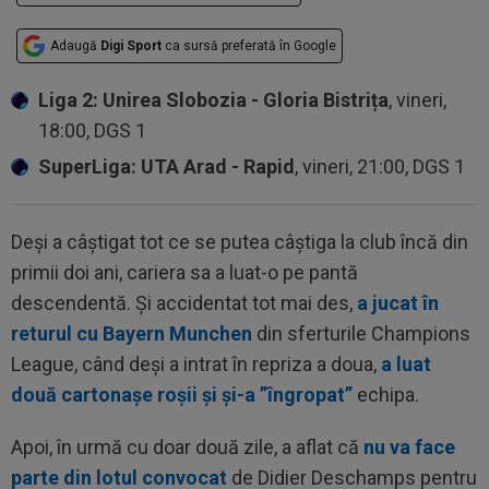
Adaugă
Digi Sport
ca sursă preferată în Google
Liga 2: Unirea Slobozia - Gloria Bistrița
, vineri,
18:00, DGS 1
SuperLiga: UTA Arad - Rapid
, vineri, 21:00, DGS 1
Deși a câștigat tot ce se putea câștiga la club încă din
primii doi ani, cariera sa a luat-o pe pantă
descendentă. Și accidentat tot mai des,
a jucat în
returul cu Bayern Munchen
din sferturile Champions
League, când deși a intrat în repriza a doua,
a luat
două cartonașe roșii și și-a ”îngropat”
echipa.
Apoi, în urmă cu doar două zile, a aflat că
nu va face
parte din lotul convocat
de Didier Deschamps pentru