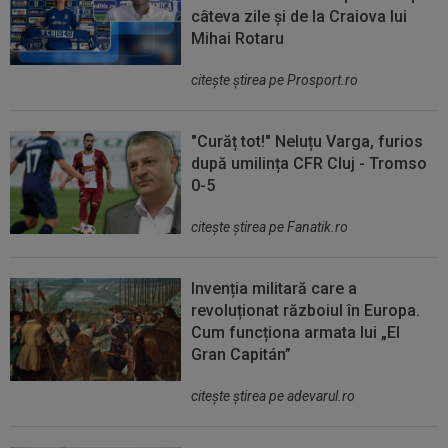
câteva zile și de la Craiova lui
Mihai Rotaru
citeşte ştirea pe Prosport.ro
"Curăț tot!" Neluțu Varga, furios
după umilința CFR Cluj - Tromso
0-5
citeşte ştirea pe Fanatik.ro
Invenția militară care a
revoluționat războiul în Europa.
Cum funcționa armata lui „El
Gran Capitán”
citeşte ştirea pe adevarul.ro