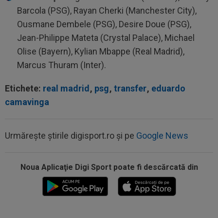
Barcola (PSG), Rayan Cherki (Manchester City),
Ousmane Dembele (PSG), Desire Doue (PSG),
Jean-Philippe Mateta (Crystal Palace), Michael
Olise (Bayern), Kylian Mbappe (Real Madrid),
Marcus Thuram (Inter).
Etichete:
real madrid
,
psg
,
transfer
,
eduardo
camavinga
Urmărește știrile digisport.ro și pe
Google News
Noua Aplicaţie Digi Sport poate fi descărcată din
00:22
EXCLUSIV
Gică Craioveanu a dat declarația
serii, după KuPS - Craiova: ”Știi cine mă...
00:12
Barcelona, 180 de milioane de euro pentru