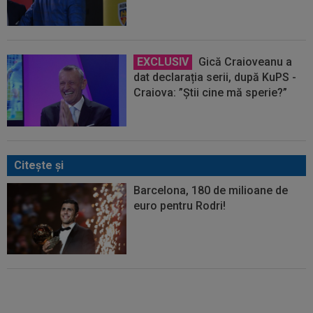
EXCLUSIV
Gică Craioveanu a
dat declarația serii, după KuPS -
Craiova: ”Știi cine mă sperie?”
Citeşte şi
Barcelona, 180 de milioane de
euro pentru Rodri!
Enervat după ce a aflat că Rodri
se transferă la Barcelona,