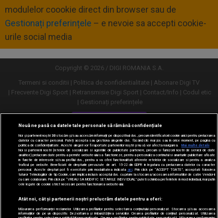
modulelor coookie direct din browser sau de
Gestionați preferințele
– e nevoie sa accepti cookie-
urile social media
Copyright © 2026 / DIGI ROMANIA S.A.
Termeni si conditii
Politica de confidentialitate
Abonare Digi TV
Frecvente Digi Sport
Retransmisie Digi Sport
Contact/Info
Codul etic
Gestionați preferințele
Versiune desktop
Nouă ne pasă ca datele tale personale să rămână confidențiale
Noi și partenerii noștri
30
stocăm și/sau accesăm informații pe dispozitivul dvs., precum identificatorii cookie unici pentru prelucrarea
datelor cu caracter personal. Puteți accepta sau gestiona alegerile dvs. făcând clic mai jos sau în orice moment, pe pagina cu
politica de confidențialitate. Aceste alegeri vor fi raportate partenerilor noștri și nu vă vor afecta navigarea.
Mai multe detalii
Noi si partenerii nostri (retelele de socializare si agentiile de publicitate partenere, precum si furnizorii nostri de servicii de date
analitice) prelucram date pentru a permite website-ului sa functioneze, pentru a personaliza continutul si anunturile publicitare afisate
in functie de interesele si/sau profilul dvs., pentru a va oferi functionalitati aferente retelelor de socializare si pentru a analiza
traficul pe website. Beneficiati de drepturile prevazute de art. 15-22 din GDPR in legatura cu prelucrarea datelor cu caracter
personal. Aceste drepturi pot fi exercitate prin modalitatea indicata
aici
. Prin click pe “ACCEPT TOATE”, acceptati folosirea
tuturor Tehnologiilor de tip Cookie, care implica inclusiv acceptul dvs. cu privire la stocarea/accesarea informatiilor de catre Vendor-ii
cu care colaboram. Prin click pe “VREAU SA MODIFIC SETARILE INDIVIDUAL” puteti schimba preferintele in mod individual, mai putin
cele legate de cookie strict necesare pentru functionarea website-ului.
Atât noi, cât și partenerii noștri prelucrăm datele pentru a oferi:
Măsurarea performanței reclamelor. Utilizarea profilurilor pentru selectarea conținutului personalizat. Stocarea și/sau accesarea
informațiilor de pe un dispozitiv. Dezvoltarea și îmbunătățirea serviciilor. Crearea profilurilor de conținut personalizat. Utilizarea
profilurilor pentru selectarea publicității personalizate. Crearea profilurilor pentru publicitate personalizată. Măsurarea performanței