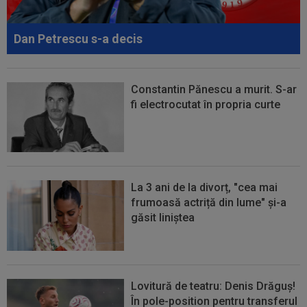
00:22
EXCLUSIV
Gică Craioveanu a dat declarația
serii, după KuPS - Craiova: ”Știi cine mă...
Dan Petrescu s-a decis
00:12
Barcelona, 180 de milioane de euro pentru
Rodri!
Constantin Pănescu a murit. S-ar
fi electrocutat în propria curte
La 3 ani de la divorț, "cea mai
frumoasă actriță din lume" și-a
găsit liniștea
Lovitură de teatru: Denis Drăguș!
În pole-position pentru transferul