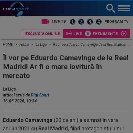
LIVE TV
PROGRAM TV
EXCLUSIV ONLINE
LIVE
EVENIMENTE
HOME
Fotbal
La Liga
Îl vor pe Eduardo Camavinga de la Real Madrid! Ar fi o mare lovitură în mercato
Îl vor pe Eduardo Camavinga de la Real
Madrid! Ar fi o mare lovitură în
mercato
La Liga
articol scris de
Digi Sport
16.05.2026, 10:34
Eduardo Camavinga
(23 de ani) a semnat în vara
anului 2021 cu
Real Madrid
, fiind protagonistul unui