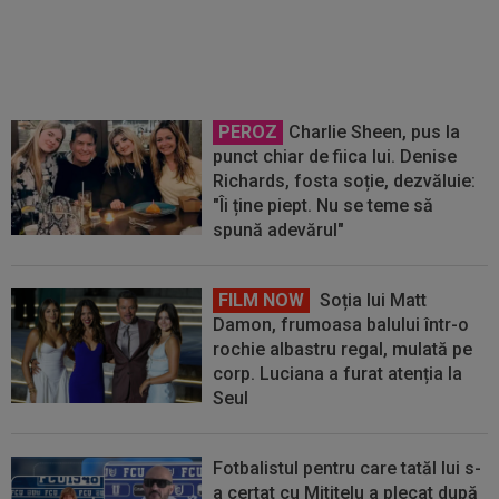
Mourinho s-a dus de urgență la
Florentino Perez
PEROZ
Charlie Sheen, pus la
punct chiar de fiica lui. Denise
Richards, fosta soție, dezvăluie:
"Îi ține piept. Nu se teme să
spună adevărul"
FILM NOW
Soția lui Matt
Damon, frumoasa balului într-o
rochie albastru regal, mulată pe
corp. Luciana a furat atenția la
Seul
Fotbalistul pentru care tatăl lui s-
a certat cu Mititelu a plecat după