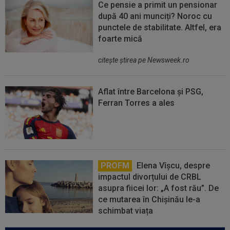
Ce pensie a primit un pensionar
după 40 ani munciți? Noroc cu
punctele de stabilitate. Altfel, era
foarte mică
citeşte ştirea pe Newsweek.ro
Aflat între Barcelona și PSG,
Ferran Torres a ales
PROFM
Elena Vîșcu, despre
impactul divorțului de CRBL
asupra fiicei lor: „A fost rău”. De
ce mutarea în Chișinău le-a
schimbat viața