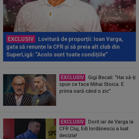
EXCLUSIV
Lovitură de proporții: Ioan Varga,
gata să renunțe la CFR și să preia alt club din
SuperLigă: ”Acolo sunt toate condițiile”
EXCLUSIV
Gigi Becali: ”Hai să-ți
spun ce face Mihai Stoica. E
prima oară când o zic”
EXCLUSIV
Dorit iar de Varga la
CFR Cluj, Edi Iordănescu a luat
decizia!