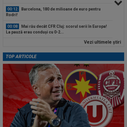
00:12
Barcelona, 180 de milioane de euro pentru
Rodri!
00:08
Mai rău decât CFR Cluj: scorul serii în Europa!
La pauză erau conduși cu 0-2...
Vezi ultimele ştiri
00:01
EXCLUSIV
Folha, OUT de la CFR Cluj după
dezastrul cu Tromso! ”Îi dau afară pe toți!”...
TOP ARTICOLE
23:52
EXCLUSIV
Gigi Becali: ”Am vândut un jucător
pe 3.000.000 €”
00:43
EXCLUSIV
Lovitură de proporții: Ioan Varga,
gata să renunțe la CFR și să preia alt club...
00:41
EXCLUSIV
Gigi Becali: ”Hai să-ți spun ce face
Mihai Stoica. E prima oară când o zic”
00:34
EXCLUSIV
Dorit iar de Varga la CFR Cluj, Edi
Iordănescu a luat decizia!