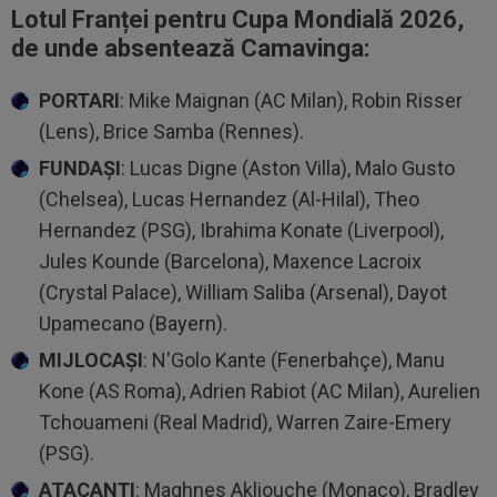
Lotul Franței pentru Cupa Mondială 2026,
de unde absentează Camavinga:
PORTARI
: Mike Maignan (AC Milan), Robin Risser
(Lens), Brice Samba (Rennes).
FUNDAŞI
: Lucas Digne (Aston Villa), Malo Gusto
(Chelsea), Lucas Hernandez (Al-Hilal), Theo
Hernandez (PSG), Ibrahima Konate (Liverpool),
Jules Kounde (Barcelona), Maxence Lacroix
(Crystal Palace), William Saliba (Arsenal), Dayot
Upamecano (Bayern).
MIJLOCAŞI
: N'Golo Kante (Fenerbahçe), Manu
Kone (AS Roma), Adrien Rabiot (AC Milan), Aurelien
Tchouameni (Real Madrid), Warren Zaire-Emery
(PSG).
ATACANŢI
: Maghnes Akliouche (Monaco), Bradley