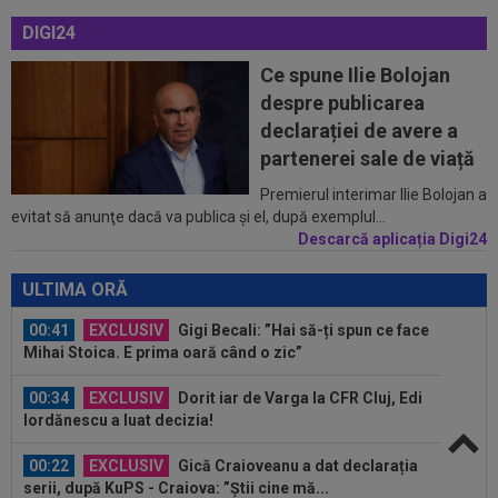
Rodri!
DIGI24
00:08
Mai rău decât CFR Cluj: scorul serii în Europa!
Ce spune Ilie Bolojan
La pauză erau conduși cu 0-2...
despre publicarea
00:01
EXCLUSIV
Folha, OUT de la CFR Cluj după
declarației de avere a
dezastrul cu Tromso! ”Îi dau afară pe toți!”...
partenerei sale de viață
23:52
EXCLUSIV
Gigi Becali: ”Am vândut un jucător
Premierul interimar Ilie Bolojan a
evitat să anunţe dacă va publica şi el, după exemplul...
pe 3.000.000 €”
Descarcă aplicația Digi24
00:43
EXCLUSIV
Lovitură de proporții: Ioan Varga,
gata să renunțe la CFR și să preia alt club...
ULTIMA ORĂ
00:41
EXCLUSIV
Gigi Becali: ”Hai să-ți spun ce face
Mihai Stoica. E prima oară când o zic”
00:34
EXCLUSIV
Dorit iar de Varga la CFR Cluj, Edi
Iordănescu a luat decizia!
00:22
EXCLUSIV
Gică Craioveanu a dat declarația
serii, după KuPS - Craiova: ”Știi cine mă...