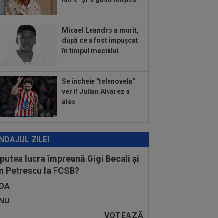
ă pe toți!”...
:08
EXCLUSIV
De neînțeles!
olae Dică nu s-a putut abține, după ce
auzit la finalul...
Micael Leandro a murit,
:58
N-a mai rezistat! Ioan Varga a
după ce a fost împușcat
nțat ”curățenia” la CFR, după rușinea
în timpul meciului
.
:55
Camora a spus de ce România e
 Norvegia la fotbal, după umilința din
Se încheie "telenovela"
ia...
verii! Julian Alvarez a
ales
NDAJUL ZILEI
 putea lucra împreună Gigi Becali și
n Petrescu la FCSB?
DA
NU