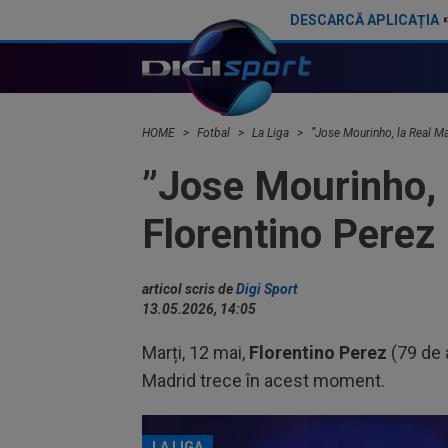
DESCARCĂ APLICAȚIA
Yan Diomande a semnat cu Real Madrid! Suma finală e uriașă
HOME
Fotbal
La Liga
”Jose Mourinho, la Real M
”Jose Mourinho, 
Florentino Perez
articol scris de
Digi Sport
13.05.2026, 14:05
Marți, 12 mai,
Florentino Perez
(79 de 
Madrid trece în acest moment.
LA LIGA