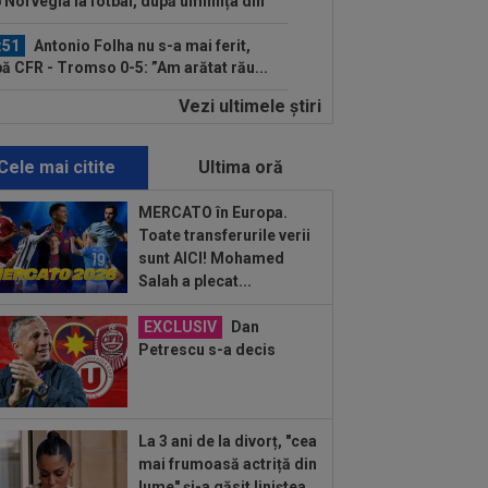
 Norvegia la fotbal, după umilința din
ia...
:51
Antonio Folha nu s-a mai ferit,
ă CFR - Tromso 0-5: ”Am arătat rău...
Vezi ultimele ştiri
:40
Fără milă! Reacție-fulger a
vegienilor, după ce Tromso a călcat-o
.
Cele mai citite
Ultima oră
:38
VIDEO
Imaginile durerii! A
ucnit în plâns, după ce CFR a fost
MERCATO în Europa.
lită de Tromso în...
Toate transferurile verii
:24
VIDEO
CFR Cluj - Tromso 0-5 |
sunt AICI! Mohamed
lință totală pentru gruparea din Gruia
Salah a plecat...
 e ca și...
:16
Aflat între Barcelona și PSG,
EXCLUSIV
Dan
ran Torres a ales
Petrescu s-a decis
:38
EXCLUSIV
Nu i-a venit să
adă ce a văzut! Președintele Craiovei
a mai putut privi...
La 3 ani de la divorț, "cea
:22
EXCLUSIV
Folha, OUT de la CFR
mai frumoasă actriță din
j după dezastrul cu Tromso! ”Îi dau
lume" și-a găsit liniștea