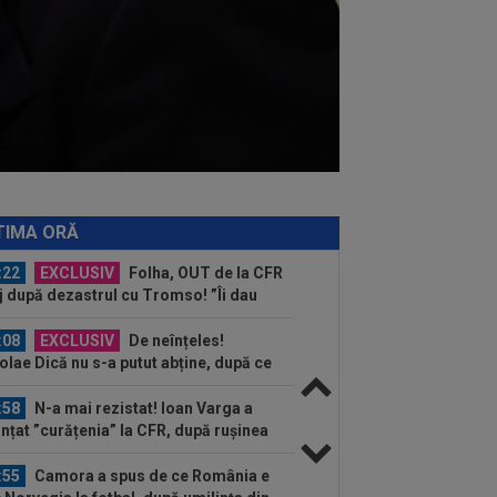
:38
VIDEO
Imaginile durerii! A
ucnit în plâns, după ce CFR a fost
lită de Tromso în...
:24
VIDEO
CFR Cluj - Tromso 0-5 |
lință totală pentru gruparea din Gruia
 e ca și...
:16
Aflat între Barcelona și PSG,
ran Torres a ales
:38
EXCLUSIV
Nu i-a venit să
adă ce a văzut! Președintele Craiovei
TIMA ORĂ
a mai putut privi...
:22
EXCLUSIV
Folha, OUT de la CFR
j după dezastrul cu Tromso! ”Îi dau
ă pe toți!”...
:08
EXCLUSIV
De neînțeles!
olae Dică nu s-a putut abține, după ce
auzit la finalul...
:58
N-a mai rezistat! Ioan Varga a
nțat ”curățenia” la CFR, după rușinea
.
:55
Camora a spus de ce România e