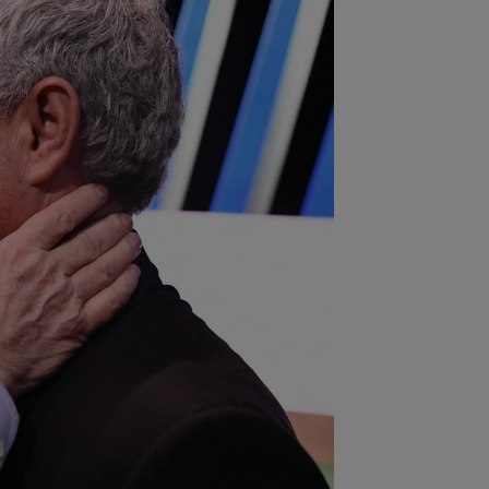
:51
Antonio Folha nu s-a mai ferit,
ă CFR - Tromso 0-5: ”Am arătat rău...
:40
Fără milă! Reacție-fulger a
vegienilor, după ce Tromso a călcat-o
.