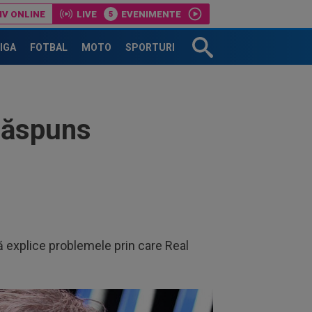
IV ONLINE
LIVE
EVENIMENTE
pe toți!”. DOUĂ nume ”luptă” pentru postul de antrenor
LIGA
FOTBAL
MOTO
SPORTURI
răspuns
ă explice problemele prin care Real