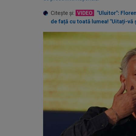
Citește și:
VIDEO
"Uluitor": Floren
de față cu toată lumea! "Uitați-vă ș