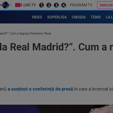
LIVE TV
PROGRAM TV
EXCLUS
Au plusat! Între Real Madrid și Arsenal, Vinicius Junior a ales și semnează contractul carierei
Folha, OUT de la CFR Cluj după dezastrul cu Tromso! ”Îi dau afară 
VIDEO
SUPERLIGA
CM2026
TENIS
LA 
adrid?”. Cum a răspuns Florentino Perez
la Real Madrid?”. Cum a 
ani)
a susținut o conferință de presă
în care a încercat s