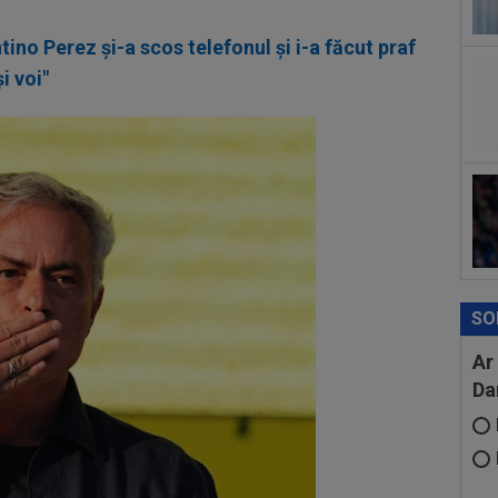
afar
22
tino Perez și-a scos telefonul și i-a făcut praf
Nic
l-a 
i voi"
21
anu
cu..
21
sub
Gru
SO
Ar
Da