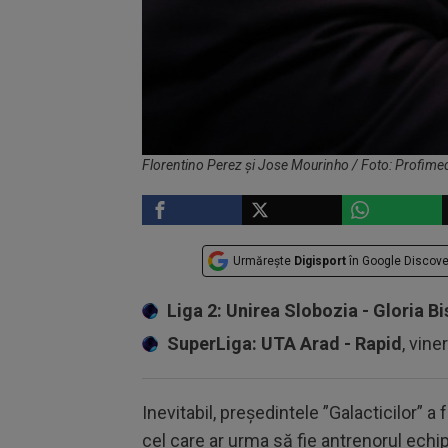
Florentino Perez și Jose Mourinho / Foto: Profime
Urmărește
Digisport
în Google Discove
Liga 2: Unirea Slobozia - Gloria Bi
SuperLiga: UTA Arad - Rapid
, vine
Inevitabil, președintele ”Galacticilor” a
cel care ar urma să fie antrenorul ech