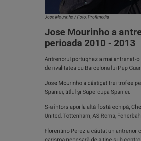
Jose Mourinho / Foto: Profimedia
Jose Mourinho a antre
perioada 2010 - 2013
Antrenorul portughez a mai antrenat-o 
de rivalitatea cu Barcelona lui Pep Guar
Jose Mourinho a câștigat trei trofee p
Spaniei, titlul și Supercupa Spaniei.
S-a întors apoi la altă fostă echipă, C
United, Tottenham, AS Roma, Fenerbahc
Florentino Perez a căutat un antrenor c
carisma necesară de a ține sub control