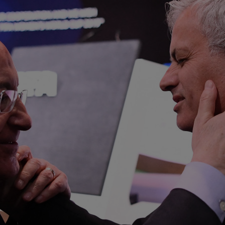
21
dup
21
nor
în..