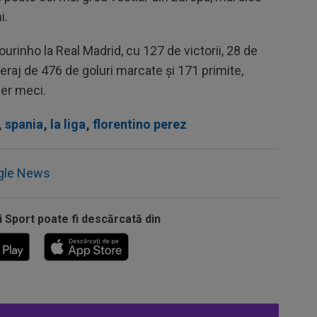
i.
urinho la Real Madrid, cu 127 de victorii, 28 de
eraj de 476 de goluri marcate și 171 primite,
per meci.
,
spania
,
la liga
,
florentino perez
gle News
i Sport poate fi descărcată din