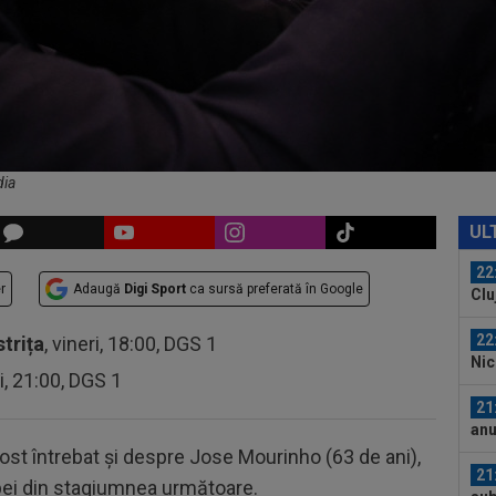
21
izb
umi
21
Umi
care
21
Fer
dia
22
cre
UL
nu 
22
r
Adaugă
Digi Sport
ca sursă preferată în Google
Clu
afar
22
strița
, vineri, 18:00, DGS 1
Nic
ri, 21:00, DGS 1
l-a 
21
anu
cu..
 fost întrebat și despre Jose Mourinho (63 de ani),
21
ipei din stagiumnea următoare.