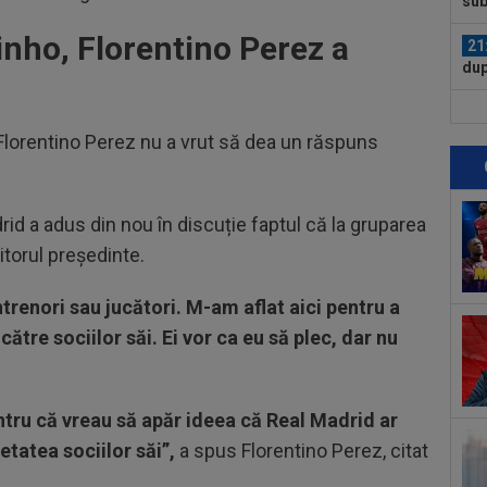
sub
Gru
inho, Florentino Perez a
21
dup
21
nor
 Florentino Perez nu a vrut să dea un răspuns
în..
21
izb
rid a adus din nou în discuție faptul că la gruparea
umi
21
iitorul președinte.
Umi
care
renori sau jucători. M-am aflat aici pentru a
21
Fer
către sociilor săi. Ei vor ca eu să plec, dar nu
22
cre
ntru că vreau să apăr ideea că Real Madrid ar
nu 
22
etatea sociilor săi”,
a spus Florentino Perez, citat
Clu