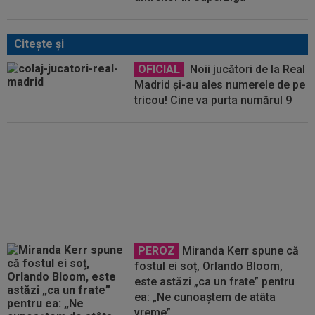
Citeşte şi
OFICIAL
Noii jucători de la Real
Madrid și-au ales numerele de pe
tricou! Cine va purta numărul 9
VIDEO
Enes Sali prezentat
oficial la FC Andorra: "Joacă
asemănător cu Barcelona”
PEROZ
Miranda Kerr spune că
fostul ei soț, Orlando Bloom,
este astăzi „ca un frate” pentru
ea: „Ne cunoaștem de atâta
vreme”