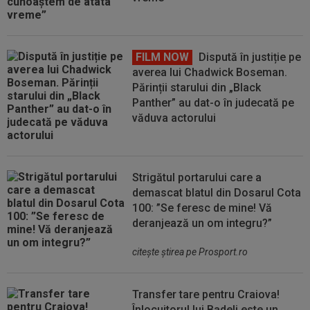
FILM NOW
Dispută în justiție pe
averea lui Chadwick Boseman.
Părinții starului din „Black
Panther” au dat-o în judecată pe
văduva actorului
Strigătul portarului care a
demascat blatul din Dosarul Cota
100: ”Se feresc de mine! Vă
deranjează un om integru?”
citeşte ştirea pe Prosport.ro
Transfer tare pentru Craiova!
Înlocuitorul lui Badelj este un