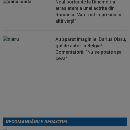
Noul portar de la Dinamo i-a
atras atenția unei actrițe din
România: ”Am fost împreună în
altă viață”
Au apărut imaginile: Darius Olaru,
gol de autor în Belgia!
Comentatorii: "Nu se poate așa
ceva"
Anunțul care a luat prin
surprindere lumea tenisului: Irina
Begu s-a căsătorit
RECOMANDĂRILE REDACȚIEI