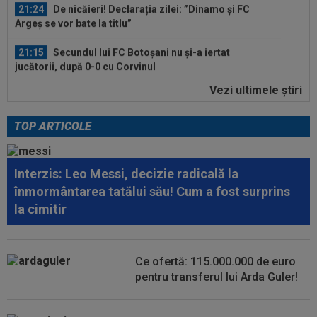
21:24
De nicăieri! Declarația zilei: ”Dinamo și FC
Argeș se vor bate la titlu”
21:15
Secundul lui FC Botoșani nu și-a iertat
jucătorii, după 0-0 cu Corvinul
Vezi ultimele ştiri
22:18
Lionel Messi a spus ”stop”! Decizia radicală
luată de argentinian, după moartea...
TOP ARTICOLE
22:13
OFICIAL
Gata! A fost cedat de Barcelona
Interzis: Leo Messi, decizie radicală la
22:08
LIVE VIDEO&TEXT
Sepsi - FCSB 0-0. Cisotti
înmormântarea tatălui său! Cum a fost surprins
și Mawa, ocazii uriașe! Meci superb
la cimitir
21:51
A cerut să plece și clubul i-a stabilit un preț ”de
criză”: discount de 75%
Ce ofertă: 115.000.000 de euro
21:35
OFICIAL
OUT de la ”U” Cluj: rămâne în
pentru transferul lui Arda Guler!
SuperLigă