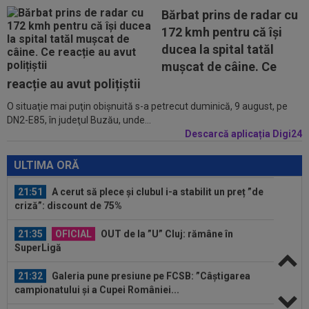
Bărbat prins de radar cu
21:15
Secundul lui FC Botoșani nu și-a iertat
172 kmh pentru că își
jucătorii, după 0-0 cu Corvinul
ducea la spital tatăl
22:18
Lionel Messi a spus ”stop”! Decizia radicală
muşcat de câine. Ce
luată de argentinian, după moartea...
reacție au avut polițiștii
O situaţie mai puţin obişnuită s-a petrecut duminică, 9 august, pe
22:13
OFICIAL
Gata! A fost cedat de Barcelona
DN2-E85, în judeţul Buzău, unde...
Descarcă aplicația Digi24
22:08
LIVE VIDEO&TEXT
Sepsi - FCSB 0-0. Cisotti
și Mawa, ocazii uriașe! Meci superb
ULTIMA ORĂ
21:51
A cerut să plece și clubul i-a stabilit un preț ”de
criză”: discount de 75%
21:35
OFICIAL
OUT de la ”U” Cluj: rămâne în
SuperLigă
21:32
Galeria pune presiune pe FCSB: ”Câștigarea
campionatului și a Cupei României...