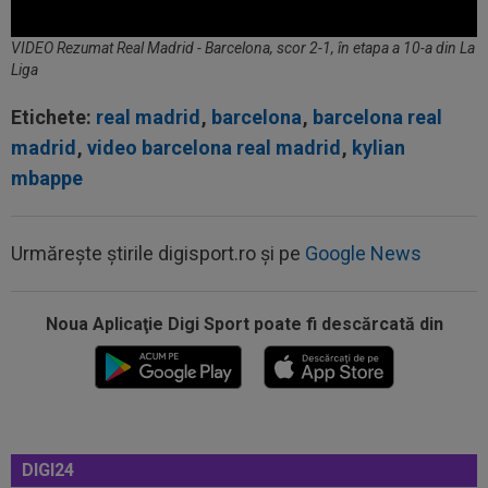
VIDEO Rezumat Real Madrid - Barcelona, scor 2-1, în etapa a 10-a din La
Liga
Etichete:
real madrid
,
barcelona
,
barcelona real
madrid
,
video barcelona real madrid
,
kylian
mbappe
Urmărește știrile digisport.ro și pe
Google News
21:51
A cerut să plece și clubul i-a stabilit un preț ”de
criză”: discount de 75%
Noua Aplicaţie Digi Sport poate fi descărcată din
21:35
OFICIAL
OUT de la ”U” Cluj: rămâne în
SuperLigă
21:32
Galeria pune presiune pe FCSB: ”Câștigarea
campionatului și a Cupei României...
21:24
De nicăieri! Declarația zilei: ”Dinamo și FC
DIGI24
Argeș se vor bate la titlu”