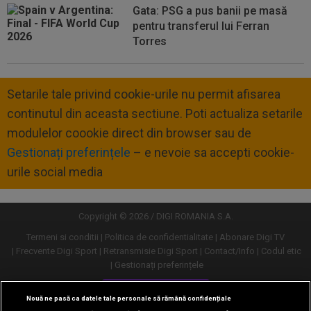
Gata: PSG a pus banii pe masă
pentru transferul lui Ferran
Torres
Setarile tale privind cookie-urile nu permit afisarea
continutul din aceasta sectiune. Poti actualiza setarile
modulelor coookie direct din browser sau de
Gestionați preferințele
– e nevoie sa accepti cookie-
urile social media
Copyright © 2026 / DIGI ROMANIA S.A.
Termeni si conditii
Politica de confidentialitate
Abonare Digi TV
Frecvente Digi Sport
Retransmisie Digi Sport
Contact/Info
Codul etic
Gestionați preferințele
Versiune desktop
Nouă ne pasă ca datele tale personale să rămână confidențiale