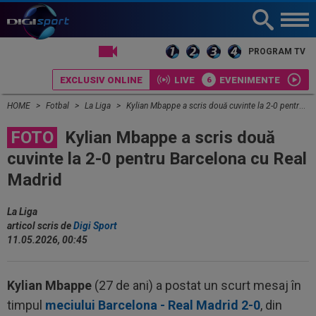
LIVE TV
PROGRAM TV
EXCLUSIV ONLINE
LIVE
EVENIMENTE
HOME
Fotbal
La Liga
Kylian Mbappe a scris două cuvinte la 2-0 pentru Barcelona cu Real Madrid
FOTO
Kylian Mbappe a scris două
cuvinte la 2-0 pentru Barcelona cu Real
Madrid
La Liga
articol scris de
Digi Sport
11.05.2026, 00:45
Kylian Mbappe
(27 de ani) a postat un scurt mesaj în
timpul
meciului Barcelona - Real Madrid 2-0
, din