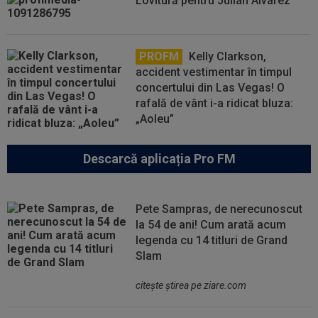
Lovitură pentru Julian Alvarez
PROFM
Kelly Clarkson,
accident vestimentar în timpul
concertului din Las Vegas! O
rafală de vânt i-a ridicat bluza:
„Aoleu”
Descarcă aplicația Pro FM
Pete Sampras, de nerecunoscut
la 54 de ani! Cum arată acum
legenda cu 14 titluri de Grand
Slam
citeşte ştirea pe ziare.com