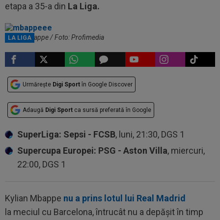
etapa a 35-a din
La Liga.
Kylian Mbappe / Foto: Profimedia
LA LIGA
Urmărește
Digi Sport
în Google Discover
Adaugă
Digi Sport
ca sursă preferată în Google
SuperLiga: Sepsi - FCSB
, luni, 21:30, DGS 1
Supercupa Europei: PSG - Aston Villa
, miercuri,
22:00, DGS 1
Kylian Mbappe
nu a prins lotul lui Real Madrid
la meciul cu Barcelona, întrucât nu a depășit în timp