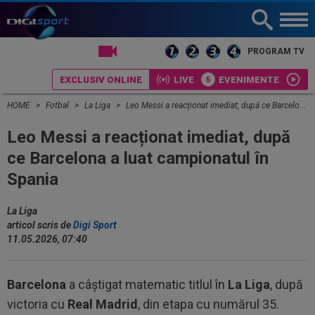
LIVE TV
PROGRAM TV
EXCLUSIV ONLINE
LIVE
EVENIMENTE
HOME
Fotbal
La Liga
Leo Messi a reacționat imediat, după ce Barcelona a luat campionatul în Spania
Leo Messi a reacționat imediat, după
ce Barcelona a luat campionatul în
Spania
La Liga
articol scris de
Digi Sport
11.05.2026, 07:40
Barcelona
a câștigat matematic titlul în
La Liga
, după
victoria cu
Real Madrid
, din etapa cu numărul 35.