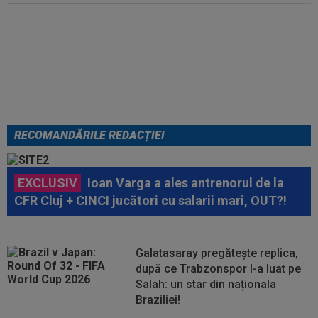
EXCLUSIV
Ar fi transferul verii!
Ilie Dumitrescu i-a spus lui Gigi
Becali pe cine să ia la FCSB
RECOMANDĂRILE REDACȚIEI
EXCLUSIV
Ioan Varga a ales antrenorul de la
CFR Cluj + CINCI jucători cu salarii mari, OUT?!
Galatasaray pregătește replica,
după ce Trabzonspor l-a luat pe
Salah: un star din naționala
Braziliei!