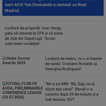
10:51
EXCLUSIV
Ioan Varga a ales antrenorul de la
sunt AICI! Yan Diomande a semnat cu Real
CFR Cluj + CINCI jucători cu salarii mari...
Madrid
10:39
Kim Kardashian speră la "nunta secolului",
după doar câteva luni de relație
Lovitură de proporții: Ioan Varga,
10:36
OFICIAL
Transfer de la Universitatea
gata să renunțe la CFR și să preia
Craiova: a semnat până în 2031!
alt club din SuperLigă: ”Acolo
sunt toate condițiile”
Lovitură de teatru, cu o zi înainte
de nuntă: Cristiano Ronaldo și
Georgina Rodriguez!
”Mi-a zis MM: `Bă, Gigi, nu ai
văzut așa ceva!”. Becali s-a
convins după 29 de minute și a
luat decizia: OUT