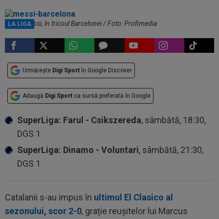
Lionel Messi, în tricoul Barcelonei / Foto: Profimedia
LA LIGA
Urmărește
Digi Sport
în Google Discover
Adaugă
Digi Sport
ca sursă preferată în Google
SuperLiga: Farul - Csikszereda
, sâmbătă, 18:30,
DGS 1
SuperLiga: Dinamo - Voluntari
, sâmbătă, 21:30,
DGS 1
Catalanii s-au impus în
ultimul El Clasico al
sezonului, scor 2-0
, grație reușitelor lui Marcus