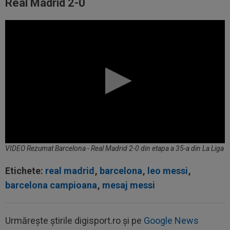
Real Madrid 2-0
VIDEO Rezumat Barcelona - Real Madrid 2-0 din etapa a 35-a din La Liga
Etichete:
real madrid
,
barcelona
,
leo messi
,
barcelona campioana
,
mesaj messi
Urmărește știrile digisport.ro și pe
Google News
10:39
Kim Kardashian speră la "nunta secolului",