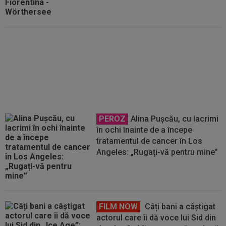
Rodri nu stă la discuții! Decizia
luată, după ce Manchester City a
refuzat oferta Barcelonei
PEROZ
Alina Pușcău, cu lacrimi
în ochi înainte de a începe
tratamentul de cancer în Los
Angeles: „Rugați-vă pentru mine”
FILM NOW
Câți bani a câștigat
actorul care îi dă voce lui Sid din