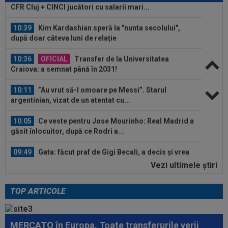
10:39
Kim Kardashian speră la "nunta secolului",
după doar câteva luni de relație
10:36
OFICIAL
Transfer de la Universitatea
Craiova: a semnat până în 2031!
10:11
”Au vrut să-l omoare pe Messi”. Starul
argentinian, vizat de un atentat cu...
10:05
Ce veste pentru Jose Mourinho: Real Madrid a
găsit înlocuitor, după ce Rodri a...
09:49
Gata: făcut praf de Gigi Becali, a decis și vrea
să plece de la FCSB! ”Mi-e și...
Vezi ultimele ştiri
11:10
Galatasaray pregătește replica, după ce
Trabzonspor l-a luat pe Salah: un star...
TOP ARTICOLE
10:55
LIVE VIDEO
Concordia Chiajna - FC Bihor 0-
0, ACUM, pe Digi Sport 1. Programul complet al...
MERCATO în Europa. Toate transferurile verii