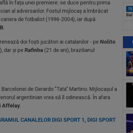
 află în fața unei premiere: se duce pentru prima
15
ian al adversarilor. Fostul mijlocaș a îmbrăcat
Bal
 cariera de fotbalist (1996-2004), iar după
pari
 B
.
15
șoc
dup
renează doi foști jucători ai catalanilor - pe
Nolito
15
), dar și pe
Rafinha
(21 de ani), brazilianul
LIV
14
22:
16
Sup
l Barcelonei de Gerardo "Tata" Martino. Mijlocașul a
spu
trenorul argentinian vrea să îl odinească. În afara
16
i
Affelay
.
învi
ace
16
GRAMUL CANALELOR DIGI SPORT 1, DIGI SPORT
num