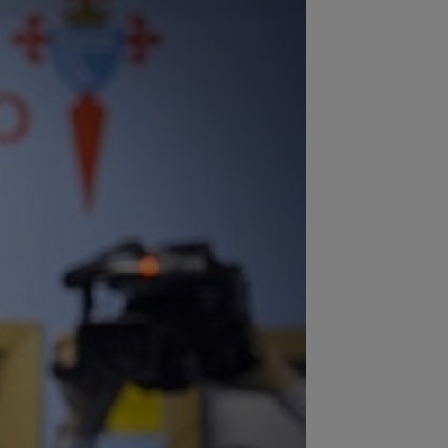
:32
Schimbare la FCSB! Gigi Becali s-
onvins și a luat decizia
:21
E convins că poate câștiga
onul de Aur! Rio Ferdinand a făcut
ul: ”Voi...
:11
EXCLUSIV
Radu Naum: ”Ne-ai
at”. Andrei Vochin a făcut predicția,
ă UTA - Rapid
:03
Universitatea Craiova - FC Argeș,