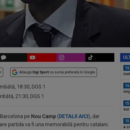
LIV
14
22:
16
Sup
spu
16
învi
UL
ace
16
r
Adaugă
Digi Sport
ca sursă preferată în Google
num
16
âmbătă, 18:30, DGS 1
imp
mbătă, 21:30, DGS 1
se 
15
eur
dup
e Barcelona pe
Nou Camp
(
DETALII AICI
), dar
15
re partida va fi una memorabilă pentru catalani.
a c