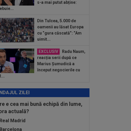
s-a mai putut abține:
:12
FOTO
Răzvan Lucescu, gest
resionant în România: ”Oamenii mari
ebuie...
cunosc și după...
:33
OFICIAL
87 de milioane de
Din Tulcea, 5.000 de
o! Arsenal a făcut marele transfer,
oamenii au lăsat Europa
ă ce l-a ratat pe...
cu ”gura căscată”: ”Am
uimit...
EXCLUSIV
Radu Naum,
reacția serii după ce
Marius Șumudică a
început negocierile cu
...
NDAJUL ZILEI
re e cea mai bună echipă din lume,
 ora actuală?
Real Madrid
Barcelona