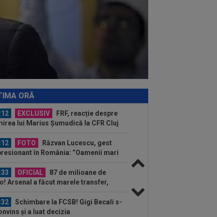
E VIDEO, duminică, 21:30, DGS 1. Un...
:58
Estrela - Sporting, LIVE VIDEO,
30, DGS 3. Cele mai tari meciuri din...
:34
Cel mai bine plătit jucător din
erLigă a devenit liber! Gigi Becali
nea...
:27
Juventus - Inter 1-2. Chivu l-a
ns pe Spalletti și e invincibil în
TIMA ORĂ
astă...
:12
EXCLUSIV
FRF, reacție despre
irea lui Marius Șumudică la CFR Cluj
:12
FOTO
Răzvan Lucescu, gest
resionant în România: ”Oamenii mari
cunosc și după...
:33
OFICIAL
87 de milioane de
o! Arsenal a făcut marele transfer,
ă ce l-a ratat pe...
:32
Schimbare la FCSB! Gigi Becali s-
onvins și a luat decizia