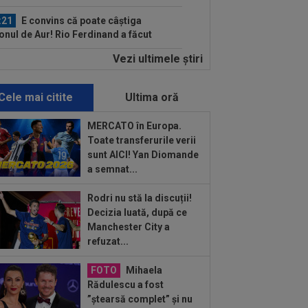
:21
E convins că poate câștiga
onul de Aur! Rio Ferdinand a făcut
ul: ”Voi...
Vezi ultimele ştiri
:11
EXCLUSIV
Radu Naum: ”Ne-ai
at”. Andrei Vochin a făcut predicția,
ă UTA - Rapid
Cele mai citite
Ultima oră
:03
Universitatea Craiova - FC Argeș,
E VIDEO, duminică, 21:30, DGS 1. Un...
MERCATO în Europa.
Toate transferurile verii
:58
Estrela - Sporting, LIVE VIDEO,
sunt AICI! Yan Diomande
30, DGS 3. Cele mai tari meciuri din...
a semnat...
:34
Cel mai bine plătit jucător din
Rodri nu stă la discuții!
erLigă a devenit liber! Gigi Becali
Decizia luată, după ce
nea...
Manchester City a
:27
Juventus - Inter 1-2. Chivu l-a
refuzat...
ns pe Spalletti și e invincibil în
astă...
FOTO
Mihaela
:12
EXCLUSIV
FRF, reacție despre
Rădulescu a fost
irea lui Marius Șumudică la CFR Cluj
”ștearsă complet” și nu