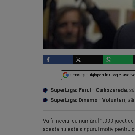
Urmărește
Digisport
în Google Discove
SuperLiga: Farul - Csikszereda
, s
SuperLiga: Dinamo - Voluntari
, sâ
Va fi meciul cu numărul 1.000 jucat d
acesta nu este singurul motiv pentru ca