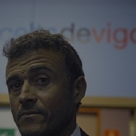
15
a c
15
Bal
pari
15
șoc
dup
15