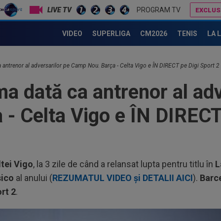
LIVE TV
PROGRAM TV
EXCLUS
S-a decis! Pleacă de la Barcelona, după doar un singur sezon
Cel mai bine plătit jucător din SuperLigă a devenit liber! Gigi Becali spunea: ”Pregătesc o bombă! Bani mulți”
VIDEO
SUPERLIGA
CM2026
TENIS
LA 
a antrenor al adversarilor pe Camp Nou. Barça - Celta Vigo e ÎN DIRECT pe Digi Sport 2
ma dată ca antrenor al adv
- Celta Vigo e ÎN DIRECT 
ltei Vigo
, la 3 zile de când a relansat lupta pentru titlu în
L
sico
al anului (
REZUMATUL VIDEO și DETALII AICI
).
Barce
rt 2
.