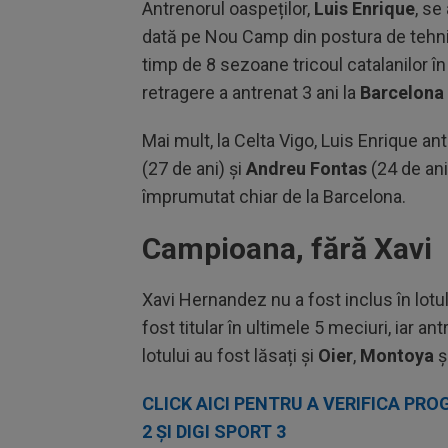
Antrenorul oaspeților,
Luis Enrique
, se
dată pe Nou Camp din postura de tehnic
timp de 8 sezoane tricoul catalanilor în
retragere a antrenat 3 ani la
Barcelona
Mai mult, la Celta Vigo, Luis Enrique ant
(27 de ani) și
Andreu Fontas
(24 de ani
împrumutat chiar de la Barcelona.
Campioana, fără Xavi
Xavi Hernandez nu a fost inclus în lotu
fost titular în ultimele 5 meciuri, iar an
lotului au fost lăsați și
Oier
,
Montoya
ș
CLICK AICI PENTRU A VERIFICA PRO
2 ȘI DIGI SPORT 3