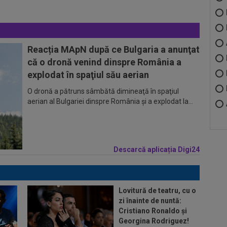
Reacția MApN după ce Bulgaria a anunţat
că o dronă venind dinspre România a
explodat în spaţiul său aerian
O dronă a pătruns sâmbătă dimineaţă în spaţiul
aerian al Bulgariei dinspre România şi a explodat la...
Descarcă aplicația Digi24
Lovitură de teatru, cu o
zi înainte de nuntă:
Cristiano Ronaldo și
Georgina Rodriguez!