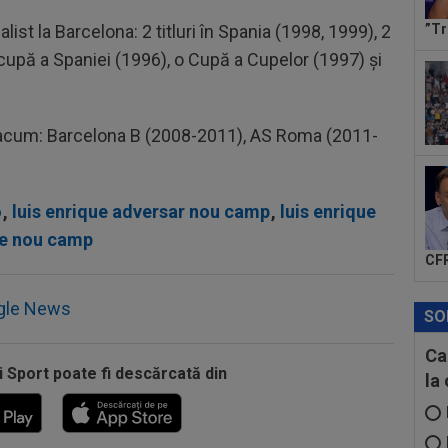
16
list la Barcelona: 2 titluri în Spania (1998, 1999), 2
imp
”Tr
se 
cupă a Spaniei (1996), o Cupă a Cupelor (1997) și
15
eur
dup
 acum: Barcelona B (2008-2011), AS Roma (2011-
o
,
luis enrique adversar nou camp
,
luis enrique
pe nou camp
CFR
gle News
SO
Ca
i Sport poate fi descărcată din
la