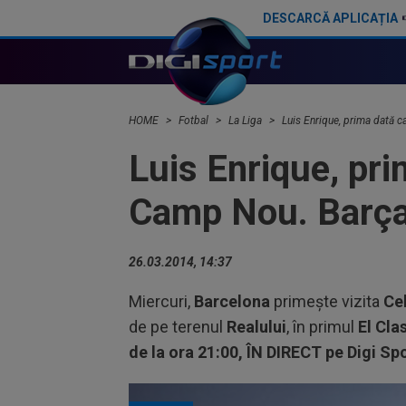
DESCARCĂ APLICAȚIA
Ce veste pentru Jose Mourinho: Real Madrid a găsit înlocuitor, după ce Rodri a ales-o pe Barcelona
HOME
Fotbal
La Liga
Luis Enrique, prima dată c
Luis Enrique, pri
Camp Nou. Barça 
26.03.2014, 14:37
Miercuri,
Barcelona
primește vizita
Ce
de pe terenul
Realului
, în primul
El Cla
de la ora 21:00, ÎN DIRECT pe Digi Spo