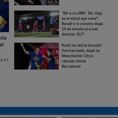
”Mi-a zis MM: `Bă, Gigi,
nu ai văzut așa ceva!”.
Becali s-a convins după
29 de minute și a luat
decizia: OUT
ile
at
Rodri nu stă la discuții!
Decizia luată, după ce
Manchester City a
 a fi
refuzat oferta
Barcelonei
Mihaela Rădulescu a
fost ”ștearsă complet”
și nu s-a mai putut
abține: ”Trebuie să le fie
frică de mine”