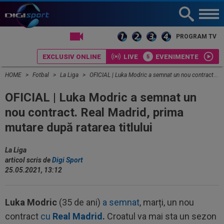
LIVE TV
PROGRAM TV
EXCLUSIV ONLINE
LIVE
EVENIMENTE
HOME
Fotbal
La Liga
OFICIAL | Luka Modric a semnat un nou contract. Real Madrid, prima mutare după ratarea titlului
OFICIAL | Luka Modric a semnat un
nou contract. Real Madrid, prima
mutare după ratarea titlului
La Liga
articol scris de
Digi Sport
25.05.2021, 13:12
Luka Modric
(35 de ani)
a semnat
, marți, un nou
contract
cu
Real Madrid
.
Croatul va mai sta un sezon