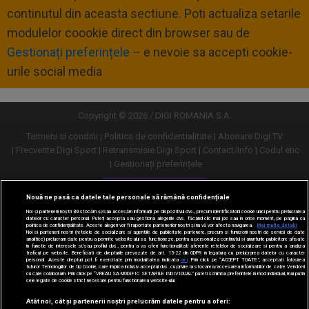
continutul din aceasta sectiune. Poti actualiza setarile
modulelor coookie direct din browser sau de
Gestionați preferințele
– e nevoie sa accepti cookie-
urile social media
Copyright © 2026 / DIGI ROMANIA S.A.
Termeni si conditii
Politica de confidentialitate
Abonare Digi TV
Frecvente Digi Sport
Retransmisie Digi Sport
Contact/Info
Codul etic
Gestionați preferințele
Versiune desktop
Nouă ne pasă ca datele tale personale să rămână confidențiale
Noi și partenerii noștri
30
stocăm și/sau accesăm informații pe dispozitivul dvs., precum identificatorii cookie unici pentru prelucrarea
datelor cu caracter personal. Puteți accepta sau gestiona alegerile dvs. făcând clic mai jos sau în orice moment, pe pagina cu
politica de confidențialitate. Aceste alegeri vor fi raportate partenerilor noștri și nu vă vor afecta navigarea.
Mai multe detalii
Noi si partenerii nostri (retelele de socializare si agentiile de publicitate partenere, precum si furnizorii nostri de servicii de date
analitice) prelucram date pentru a permite website-ului sa functioneze, pentru a personaliza continutul si anunturile publicitare afisate
in functie de interesele si/sau profilul dvs., pentru a va oferi functionalitati aferente retelelor de socializare si pentru a analiza
traficul pe website. Beneficiati de drepturile prevazute de art. 15-22 din GDPR in legatura cu prelucrarea datelor cu caracter
personal. Aceste drepturi pot fi exercitate prin modalitatea indicata
aici
. Prin click pe “ACCEPT TOATE”, acceptati folosirea
tuturor Tehnologiilor de tip Cookie, care implica inclusiv acceptul dvs. cu privire la stocarea/accesarea informatiilor de catre Vendor-ii
cu care colaboram. Prin click pe “VREAU SA MODIFIC SETARILE INDIVIDUAL” puteti schimba preferintele in mod individual, mai putin
cele legate de cookie strict necesare pentru functionarea website-ului.
Atât noi, cât și partenerii noștri prelucrăm datele pentru a oferi: