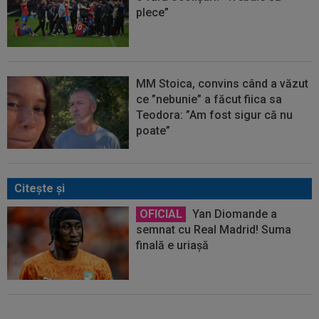
plece”
MM Stoica, convins când a văzut
ce ”nebunie” a făcut fiica sa
Teodora: ”Am fost sigur că nu
poate”
Citeşte şi
OFICIAL
Yan Diomande a
semnat cu Real Madrid! Suma
finală e uriașă
Au plusat! Între Real Madrid și