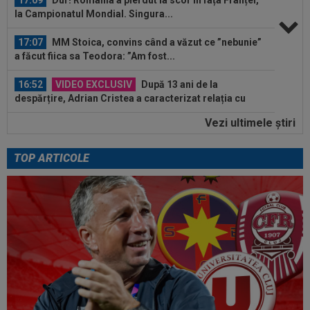
la Campionatul Mondial. Singura...
17:07
MM Stoica, convins când a văzut ce ”nebunie”
a făcut fiica sa Teodora: ”Am fost...
16:52
VIDEO EXCLUSIV
După 13 ani de la
despărțire, Adrian Cristea a caracterizat relația cu
Bianca...
Vezi ultimele ştiri
16:50
KuPS - Universitatea Craiova Live Video, joi, 6
august, 18:00, Digi Sport 1...
TOP ARTICOLE
17:38
EXCLUSIV
Gigi Becali a spus totul despre
instalarea lui Dan Petrescu la FCSB: ”A fost...
17:24
OFICIAL
Yan Diomande a semnat cu Real
Madrid! Suma finală e uriașă
17:16
FIFA încă datorează cluburilor 215 milioane de
euro după Campionatul Mondial al...
17:15
Ioan Varga a făcut anunțul despre transferul lui
Billel Omrani la CFR Cluj