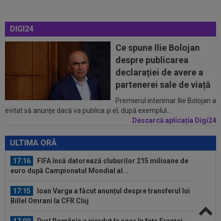
17:07
MM Stoica, convins când a văzut ce ”nebunie”
a făcut fiica sa Teodora: ”Am fost...
DIGI24
16:52
VIDEO EXCLUSIV
După 13 ani de la
Ce spune Ilie Bolojan
despărțire, Adrian Cristea a caracterizat relația cu
despre publicarea
Bianca...
16:50
KuPS - Universitatea Craiova Live Video, joi, 6
declarației de avere a
august, 18:00, Digi Sport 1...
partenerei sale de viață
17:38
EXCLUSIV
Gigi Becali a spus totul despre
Premierul interimar Ilie Bolojan a
evitat să anunţe dacă va publica şi el, după exemplul...
instalarea lui Dan Petrescu la FCSB: ”A fost...
Descarcă aplicația Digi24
17:24
OFICIAL
Yan Diomande a semnat cu Real
Madrid! Suma finală e uriașă
ULTIMA ORĂ
17:16
FIFA încă datorează cluburilor 215 milioane de
euro după Campionatul Mondial al...
17:15
Ioan Varga a făcut anunțul despre transferul lui
Billel Omrani la CFR Cluj
17:09
Dur! România a pierdut la scor în fața Franței,