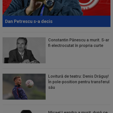
17:09
Dur! România a pierdut la scor în fața Franței,
la Campionatul Mondial. Singura...
Dan Petrescu s-a decis
Constantin Pănescu a murit. S-ar
fi electrocutat în propria curte
Lovitură de teatru: Denis Drăguș!
În pole-position pentru transferul
său
Micael Leandro a murit, după ce