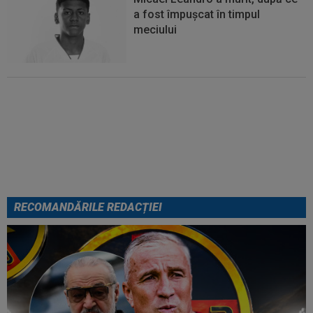
a fost împușcat în timpul
meciului
Italienii au tras concluzia despre
Cristi Chivu, după AC Milan - Inter
RECOMANDĂRILE REDACȚIEI