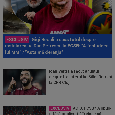
EXCLUSIV
Gigi Becali a spus totul despre
instalarea lui Dan Petrescu la FCSB: ”A fost ideea
lui MM” / ”Asta mă deranja”
Ioan Varga a făcut anunțul
despre transferul lui Billel Omrani
la CFR Cluj
EXCLUSIV
ADIO, FCSB? A spus-
o fără ocolișuri: ”Trebuie să