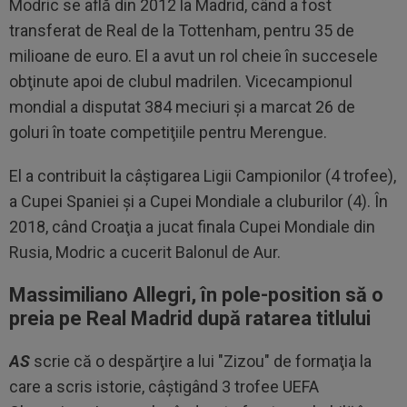
Modric se află din 2012 la Madrid, când a fost
transferat de Real de la Tottenham, pentru 35 de
milioane de euro. El a avut un rol cheie în succesele
obţinute apoi de clubul madrilen. Vicecampionul
mondial a disputat 384 meciuri şi a marcat 26 de
goluri în toate competiţiile pentru Merengue.
El a contribuit la câştigarea Ligii Campionilor (4 trofee),
a Cupei Spaniei şi a Cupei Mondiale a cluburilor (4). În
2018, când Croaţia a jucat finala Cupei Mondiale din
Rusia, Modric a cucerit Balonul de Aur.
Massimiliano Allegri, în pole-position să o
preia pe Real Madrid după ratarea titlului
AS
scrie că o despărţire a lui "Zizou" de formaţia la
care a scris istorie, câştigând 3 trofee UEFA