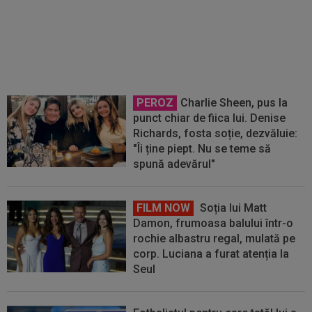
Arsenal, Vinicius Junior a ales și
semnează contractul carierei
PEROZ
Charlie Sheen, pus la
punct chiar de fiica lui. Denise
Richards, fosta soție, dezvăluie:
"Îi ține piept. Nu se teme să
spună adevărul"
FILM NOW
Soția lui Matt
Damon, frumoasa balului într-o
rochie albastru regal, mulată pe
corp. Luciana a furat atenția la
Seul