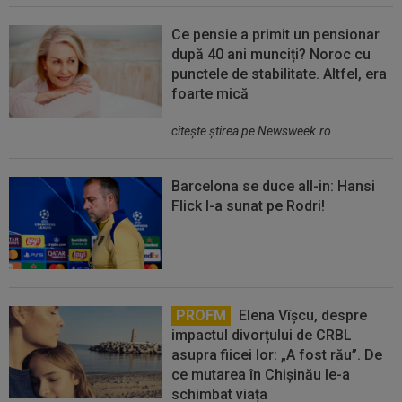
Ce pensie a primit un pensionar
după 40 ani munciți? Noroc cu
punctele de stabilitate. Altfel, era
foarte mică
citeşte ştirea pe Newsweek.ro
Barcelona se duce all-in: Hansi
Flick l-a sunat pe Rodri!
PROFM
Elena Vîșcu, despre
impactul divorțului de CRBL
asupra fiicei lor: „A fost rău”. De
ce mutarea în Chișinău le-a
schimbat viața