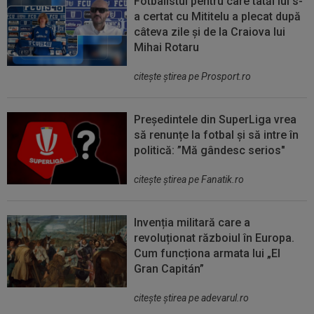
Fotbalistul pentru care tatăl lui s-
a certat cu Mititelu a plecat după
câteva zile și de la Craiova lui
Mihai Rotaru
citeşte ştirea pe Prosport.ro
Președintele din SuperLiga vrea
să renunțe la fotbal și să intre în
politică: ”Mă gândesc serios"
citeşte ştirea pe Fanatik.ro
Invenția militară care a
revoluționat războiul în Europa.
Cum funcționa armata lui „El
Gran Capitán”
citeşte ştirea pe adevarul.ro