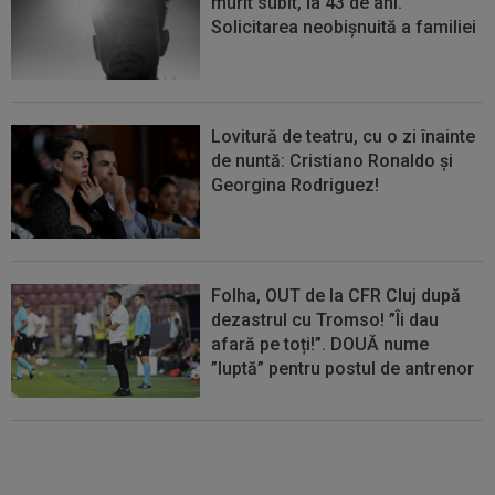
murit subit, la 43 de ani.
Solicitarea neobișnuită a familiei
Lovitură de teatru, cu o zi înainte
de nuntă: Cristiano Ronaldo și
Georgina Rodriguez!
Folha, OUT de la CFR Cluj după
dezastrul cu Tromso! ”Îi dau
afară pe toți!”. DOUĂ nume
”luptă” pentru postul de antrenor
EXCLUSIV
”Mi-a zis MM: `Bă,
Gigi, nu ai văzut așa ceva!”.