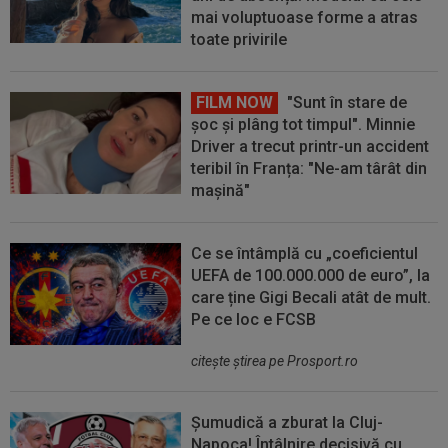
mai voluptuoase forme a atras
toate privirile
FILM NOW
"Sunt în stare de
șoc și plâng tot timpul". Minnie
Driver a trecut printr-un accident
teribil în Franța: "Ne-am târât din
mașină"
Ce se întâmplă cu „coeficientul
UEFA de 100.000.000 de euro”, la
care ține Gigi Becali atât de mult.
Pe ce loc e FCSB
citeşte ştirea pe Prosport.ro
Șumudică a zburat la Cluj-
Napoca! Întâlnire decisivă cu