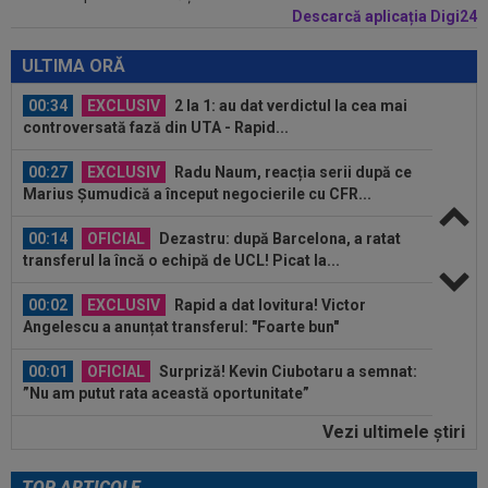
Descarcă aplicația Digi24
00:41
EXCLUSIV
Atacant pentru FCSB! A făcut
anunțul ÎN DIRECT: ”Îi dau eu lui Gigi unul bun”
ULTIMA ORĂ
00:34
EXCLUSIV
2 la 1: au dat verdictul la cea mai
controversată fază din UTA - Rapid...
00:27
EXCLUSIV
Radu Naum, reacția serii după ce
Marius Șumudică a început negocierile cu CFR...
00:14
OFICIAL
Dezastru: după Barcelona, a ratat
transferul la încă o echipă de UCL! Picat la...
00:02
EXCLUSIV
Rapid a dat lovitura! Victor
Angelescu a anunțat transferul: "Foarte bun"
00:01
OFICIAL
Surpriză! Kevin Ciubotaru a semnat:
”Nu am putut rata această oportunitate”
Vezi ultimele ştiri
00:00
Rușii îl provoacă pe David Popovici înaintea
Europenelor: ”Va pierde aurul!”...
TOP ARTICOLE