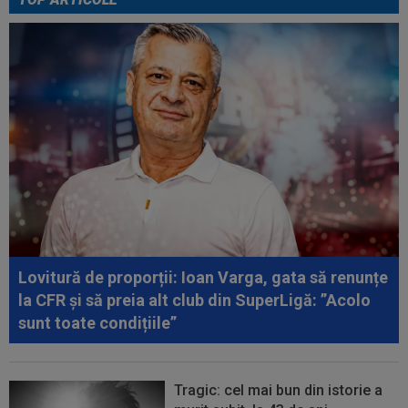
00:46
VIDEO
Daniel Pancu a ”explodat”, după UTA -
Rapid: ”Mamă, aoleu! Puțin respect nu...
00:41
EXCLUSIV
Atacant pentru FCSB! A făcut
anunțul ÎN DIRECT: ”Îi dau eu lui Gigi unul bun”
00:34
EXCLUSIV
2 la 1: au dat verdictul la cea mai
controversată fază din UTA - Rapid...
00:27
EXCLUSIV
Radu Naum, reacția serii după ce
Marius Șumudică a început negocierile cu CFR...
00:14
OFICIAL
Dezastru: după Barcelona, a ratat
transferul la încă o echipă de UCL! Picat la...
Lovitură de proporții: Ioan Varga, gata să renunțe
la CFR și să preia alt club din SuperLigă: ”Acolo
sunt toate condițiile”
Tragic: cel mai bun din istorie a