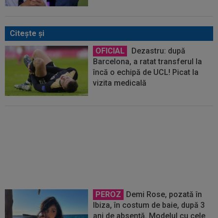
Citeşte şi
OFICIAL
Dezastru: după
Barcelona, a ratat transferul la
încă o echipă de UCL! Picat la
vizita medicală
S-a decis! Pleacă de la
Barcelona, după doar un singur
sezon
PEROZ
Demi Rose, pozată în
Ibiza, în costum de baie, după 3
ani de absență. Modelul cu cele