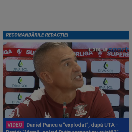
Becali s-a convins după 29 de
minute și a luat decizia: OUT
RECOMANDĂRILE REDACȚIEI
VIDEO
Daniel Pancu a ”explodat”, după UTA -