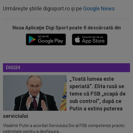
Urmărește știrile digisport.ro și pe
Google News
Noua Aplicaţie Digi Sport poate fi descărcată din
00:27
EXCLUSIV
Radu Naum, reacția serii după ce
Marius Șumudică a început negocierile cu CFR...
00:14
OFICIAL
Dezastru: după Barcelona, a ratat
transferul la încă o echipă de UCL! Picat la...
DIGI24
00:02
EXCLUSIV
Rapid a dat lovitura! Victor
Angelescu a anunțat transferul: "Foarte bun"
„Toată lumea este
speriată”. Elita rusă se
00:01
OFICIAL
Surpriză! Kevin Ciubotaru a semnat:
teme că FSB „scapă de
”Nu am putut rata această oportunitate”
sub control”, după ce
00:00
Rușii îl provoacă pe David Popovici înaintea
Putin a extins puterea
Europenelor: ”Va pierde aurul!”...
serviciului
Vladimir Putin a acordat Serviciului Doi al FSB competențe practic
00:46
VIDEO
Daniel Pancu a ”explodat”, după UTA -
nelimitate pentru a desfășura...
Rapid: ”Mamă, aoleu! Puțin respect nu...