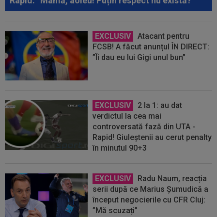
Rapid: ”Mamă, aoleu! Puțin respect nu există?”
EXCLUSIV
Atacant pentru
FCSB! A făcut anunțul ÎN DIRECT:
”Îi dau eu lui Gigi unul bun”
EXCLUSIV
2 la 1: au dat
verdictul la cea mai
controversată fază din UTA -
Rapid! Giuleștenii au cerut penalty
în minutul 90+3
EXCLUSIV
Radu Naum, reacția
serii după ce Marius Șumudică a
început negocierile cu CFR Cluj:
”Mă scuzați”