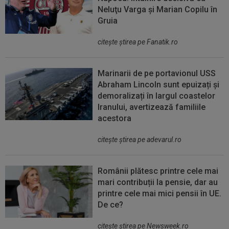
Neluţu Varga şi Marian Copilu în
Gruia
citeşte ştirea pe Fanatik.ro
Marinarii de pe portavionul USS
Abraham Lincoln sunt epuizați și
demoralizați în largul coastelor
Iranului, avertizează familiile
acestora
citeşte ştirea pe adevarul.ro
Românii plătesc printre cele mai
mari contribuții la pensie, dar au
printre cele mai mici pensii în UE.
De ce?
citeşte ştirea pe Newsweek.ro