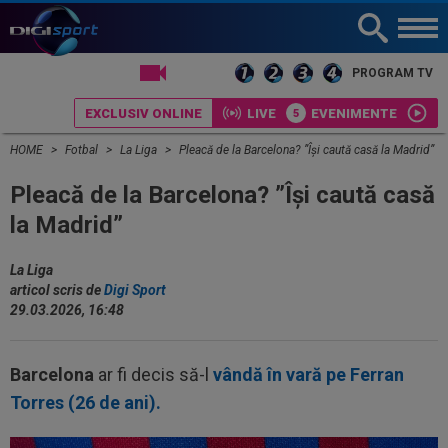
LIVE TV
PROGRAM TV
EXCLUSIV ONLINE
LIVE
EVENIMENTE
HOME
Fotbal
La Liga
Pleacă de la Barcelona? ”Își caută casă la Madrid”
Pleacă de la Barcelona? ”Își caută casă
la Madrid”
La Liga
articol scris de
Digi Sport
29.03.2026, 16:48
Barcelona
ar fi decis să-l
vândă în vară pe Ferran
Torres (26 de ani).