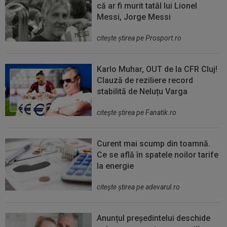
că ar fi murit tatăl lui Lionel
Messi, Jorge Messi
citeşte ştirea pe Prosport.ro
Karlo Muhar, OUT de la CFR Cluj!
Clauză de reziliere record
stabilită de Neluțu Varga
citeşte ştirea pe Fanatik.ro
Curent mai scump din toamnă.
Ce se află în spatele noilor tarife
la energie
citeşte ştirea pe adevarul.ro
Anunțul președintelui deschide