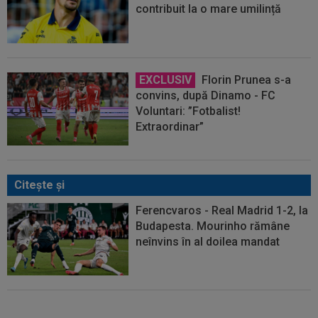
contribuit la o mare umilință
EXCLUSIV
Florin Prunea s-a
convins, după Dinamo - FC
Voluntari: ”Fotbalist!
Extraordinar”
Citeşte şi
Ferencvaros - Real Madrid 1-2, la
Budapesta. Mourinho rămâne
neînvins în al doilea mandat
Reacții în lanț, după ce tatăl lui