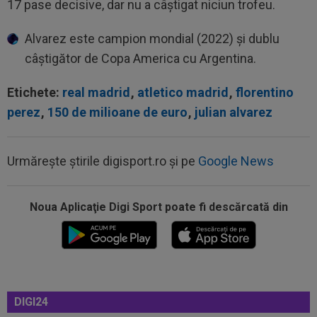
17 pase decisive, dar nu a câștigat niciun trofeu.
Alvarez este campion mondial (2022) și dublu
câștigător de Copa America cu Argentina.
Etichete:
real madrid
,
atletico madrid
,
florentino
perez
,
150 de milioane de euro
,
julian alvarez
Urmărește știrile digisport.ro și pe
Google News
Noua Aplicaţie Digi Sport poate fi descărcată din
00:20
VIDEO
Alex Musi a dat declarația serii, după
ce Dinamo a învins-o pe FC Voluntari cu...
DIGI24
00:20
VIDEO
Estrela - Sporting 2-2. Meci