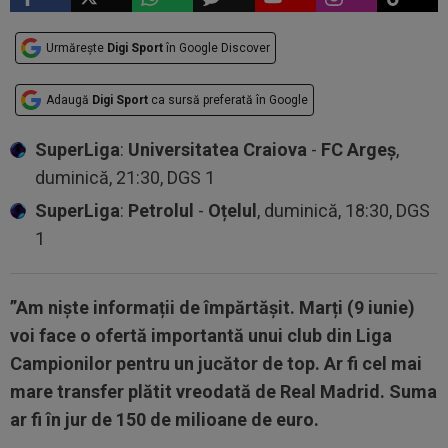
Urmărește
Digi Sport
în Google Discover
Adaugă
Digi Sport
ca sursă preferată în Google
SuperLiga
:
Universitatea Craiova
-
FC Argeș
,
duminică, 21:30, DGS 1
SuperLiga
:
Petrolul
-
Oțelul
, duminică, 18:30, DGS
1
”Am niște informații de împărtășit. Marți (9 iunie)
voi face o ofertă importantă unui club din Liga
Campionilor pentru un jucător de top. Ar fi cel mai
mare transfer plătit vreodată de Real Madrid. Suma
ar fi în jur de 150 de milioane de euro.