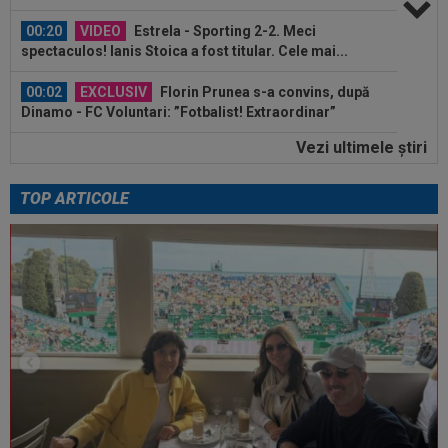
00:20
VIDEO
Estrela - Sporting 2-2. Meci
spectaculos! Ianis Stoica a fost titular. Cele mai...
00:02
EXCLUSIV
Florin Prunea s-a convins, după
Dinamo - FC Voluntari: ”Fotbalist! Extraordinar”
Vezi ultimele ştiri
00:00
Ion Gheorghe a rupt tăcerea, după ce a
provocat penalty-ul din care Dinamo a...
TOP ARTICOLE
23:58
EXCLUSIV
Salariul lui Marius Șumudică la
CFR Cluj. Peste Pancu la Rapid și de două ori...
00:39
Reacția total neașteptată a lui Nuno Campos,
întrebat de Adrian Mazilu după...
00:39
Florin Pîrvu a surprins pe toată lumea, după
umilința cu Dinamo
00:38
VIDEO
Barcelona a pierdut trofeul ”Friuli
Venezia Giulia Cup”! Udinese a dat lovitura...