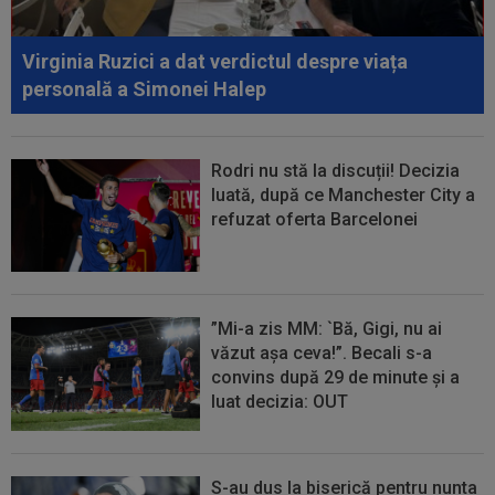
00:20
VIDEO
Alex Musi a dat declarația serii, după
ce Dinamo a învins-o pe FC Voluntari cu...
Virginia Ruzici a dat verdictul despre viața
00:20
VIDEO
Estrela - Sporting 2-2. Meci
personală a Simonei Halep
spectaculos! Ianis Stoica a fost titular. Cele mai...
Rodri nu stă la discuții! Decizia
luată, după ce Manchester City a
refuzat oferta Barcelonei
”Mi-a zis MM: `Bă, Gigi, nu ai
văzut așa ceva!”. Becali s-a
convins după 29 de minute și a
luat decizia: OUT
S-au dus la biserică pentru nunta