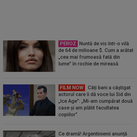
Leo Messi a murit
PEROZ
Nuntă de vis într-o vilă
de 64 de milioane $. Cum a arătat
„cea mai frumoasă fată din
lume” în rochie de mireasă
FILM NOW
Câți bani a câștigat
actorul care îi dă voce lui Sid din
„Ice Age”: „Mi-am cumpărat două
case și am plătit facultatea
copiilor”
Ce dramă! Argentinienii anunță