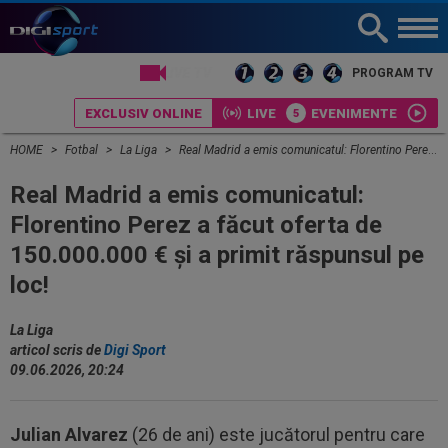
LIVE TV
PROGRAM TV
EXCLUSIV ONLINE
LIVE
EVENIMENTE
HOME
Fotbal
La Liga
Real Madrid a emis comunicatul: Florentino Perez a făcut oferta de 150.000.000 € și a primit răspunsul pe loc!
Real Madrid a emis comunicatul:
Florentino Perez a făcut oferta de
150.000.000 € și a primit răspunsul pe
loc!
La Liga
articol scris de
Digi Sport
09.06.2026, 20:24
Julian Alvarez
(26 de ani) este jucătorul pentru care