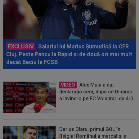
EXCLUSIV
Salariul lui Marius Șumudică la CFR
Cluj. Peste Pancu la Rapid și de două ori mai mult
decât Baciu la FCSB
VIDEO
Alex Musi a dat
declarația serii, după ce Dinamo
a învins-o pe FC Voluntari cu 4-0
Darius Olaru, primul GOL în
Belgia! Românul a marcat și a