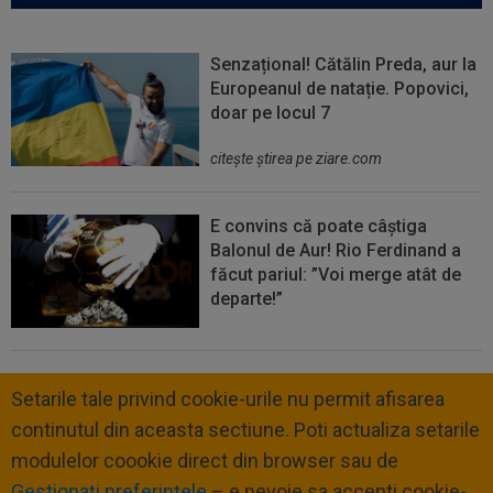
Senzațional! Cătălin Preda, aur la
Europeanul de natație. Popovici,
doar pe locul 7
citeşte ştirea pe ziare.com
E convins că poate câștiga
Balonul de Aur! Rio Ferdinand a
făcut pariul: ”Voi merge atât de
departe!”
Setarile tale privind cookie-urile nu permit afisarea
continutul din aceasta sectiune. Poti actualiza setarile
modulelor coookie direct din browser sau de
Gestionați preferințele
– e nevoie sa accepti cookie-