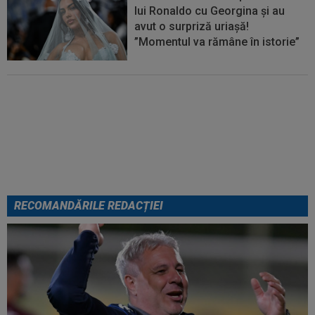
lui Ronaldo cu Georgina și au
avut o surpriză uriașă!
”Momentul va rămâne în istorie”
FOTO
Mihaela Rădulescu a
fost ”ștearsă complet” și nu s-a
mai putut abține: ”Trebuie să le
fie frică de mine”
RECOMANDĂRILE REDACȚIEI