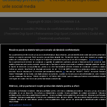
urile social media
Copyright © 2026 / DIGI ROMANIA S.A.
Termeni si conditii
Politica de confidentialitate
Abonare Digi TV
Frecvente Digi Sport
Retransmisie Digi Sport
Contact/Info
Codul etic
Gestionați preferințele
Versiune desktop
Nouă ne pasă ca datele tale personale să rămână confidențiale
Noi și partenerii noștri
30
stocăm și/sau accesăm informații pe dispozitivul dvs., precum identificatorii cookie unici pentru prelucrarea
datelor cu caracter personal. Puteți accepta sau gestiona alegerile dvs. făcând clic mai jos sau în orice moment, pe pagina cu
politica de confidențialitate. Aceste alegeri vor fi raportate partenerilor noștri și nu vă vor afecta navigarea.
Mai multe detalii
Noi si partenerii nostri (retelele de socializare si agentiile de publicitate partenere, precum si furnizorii nostri de servicii de date
analitice) prelucram date pentru a permite website-ului sa functioneze, pentru a personaliza continutul si anunturile publicitare afisate
in functie de interesele si/sau profilul dvs., pentru a va oferi functionalitati aferente retelelor de socializare si pentru a analiza
traficul pe website. Beneficiati de drepturile prevazute de art. 15-22 din GDPR in legatura cu prelucrarea datelor cu caracter
personal. Aceste drepturi pot fi exercitate prin modalitatea indicata
aici
. Prin click pe “ACCEPT TOATE”, acceptati folosirea
tuturor Tehnologiilor de tip Cookie, care implica inclusiv acceptul dvs. cu privire la stocarea/accesarea informatiilor de catre Vendor-ii
cu care colaboram. Prin click pe “VREAU SA MODIFIC SETARILE INDIVIDUAL” puteti schimba preferintele in mod individual, mai putin
cele legate de cookie strict necesare pentru functionarea website-ului.
Atât noi, cât și partenerii noștri prelucrăm datele pentru a oferi:
Măsurarea performanței reclamelor. Utilizarea profilurilor pentru selectarea conținutului personalizat. Stocarea și/sau accesarea
informațiilor de pe un dispozitiv. Dezvoltarea și îmbunătățirea serviciilor. Crearea profilurilor de conținut personalizat. Utilizarea
profilurilor pentru selectarea publicității personalizate. Crearea profilurilor pentru publicitate personalizată. Măsurarea performanței
conținutului. Înțelegerea publicului prin statistici sau combinații de date din surse diferite. Utilizarea datelor limitate pentru a selecta
conținutul. Utilizarea de date limitate pentru a selecta publicitatea. Date precise de geolocație și identificarea prin scanarea
dispozitivului.
URMĂREȘTE-NE ȘI PE:
Listă parteneri (furnizori)