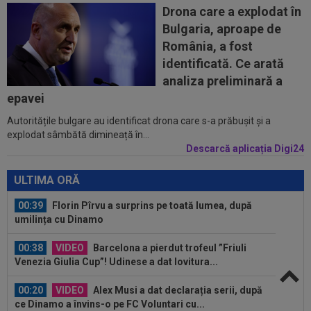
spectaculos! Ianis Stoica a fost titular. Cele mai...
Drona care a explodat în
Bulgaria, aproape de
00:02
EXCLUSIV
Florin Prunea s-a convins, după
România, a fost
Dinamo - FC Voluntari: ”Fotbalist! Extraordinar”
identificată. Ce arată
00:00
Ion Gheorghe a rupt tăcerea, după ce a
analiza preliminară a
provocat penalty-ul din care Dinamo a...
epavei
Autoritățile bulgare au identificat drona care s-a prăbușit și a
23:58
EXCLUSIV
Salariul lui Marius Șumudică la
explodat sâmbătă dimineață în...
CFR Cluj. Peste Pancu la Rapid și de două ori...
Descarcă aplicația Digi24
00:39
Reacția total neașteptată a lui Nuno Campos,
întrebat de Adrian Mazilu după...
ULTIMA ORĂ
00:39
Florin Pîrvu a surprins pe toată lumea, după
umilința cu Dinamo
00:38
VIDEO
Barcelona a pierdut trofeul ”Friuli
Venezia Giulia Cup”! Udinese a dat lovitura...
00:20
VIDEO
Alex Musi a dat declarația serii, după
ce Dinamo a învins-o pe FC Voluntari cu...