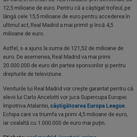
12,5 milioane de euro. Pentru că a câștigat trofeul, pe
lângă cele 15,5 milioane de euro pentru accederea în
ultimul act, Real Madrid a mai primit și încă 4,5
milioane de euro.
Astfel, s-a ajuns la suma de 121,52 de milioane de
euro. De asemenea, Real Madrid va mai primi
20.000.000 de euro din partea sponsorilor și pentru
drepturile de televiziune.
Veniturile lui Real Madrid vor crește garantat pentru că
elevii lui Carlo Ancelotti vor juca Supercupa Europei
împotriva Atalantei,
câștigătoarea Europa League
.
Echipa care va triumfa va primi 4,5 milioane de euro,
iar cealaltă cu 1.000.000 de euro mai puțin.