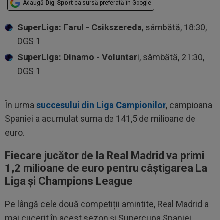
Adaugă
Digi Sport
ca sursă preferată în Google
SuperLiga: Farul - Csikszereda
, sâmbătă, 18:30,
DGS 1
SuperLiga: Dinamo - Voluntari
, sâmbătă, 21:30,
DGS 1
În urma
succesului din Liga Campionilor
, campioana
Spaniei a acumulat suma de 141,5 de milioane de
euro.
Fiecare jucător de la Real Madrid va primi
1,2 milioane de euro pentru câștigarea La
Liga și Champions League
Pe lângă cele două competiții amintite, Real Madrid a
mai cucerit în acest sezon și Supercupa Spaniei,