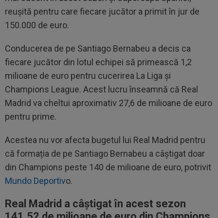
reușită pentru care fiecare jucător a primit în jur de
150.000 de euro.
Conducerea de pe Santiago Bernabeu a decis ca
fiecare jucător din lotul echipei să primească 1,2
milioane de euro pentru cucerirea La Liga și
Champions League. Acest lucru înseamnă că Real
Madrid va cheltui aproximativ 27,6 de milioane de euro
pentru prime.
Acestea nu vor afecta bugetul lui Real Madrid pentru
că formația de pe Santiago Bernabeu a câștigat doar
din Champions peste 140 de milioane de euro, potrivit
Mundo Deportiv
o.
Real Madrid a câștigat în acest sezon
141,52 de milioane de euro din Champions