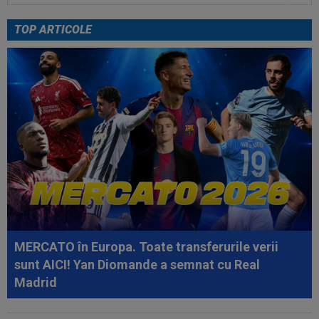
Craiova a dat verdictul! Analiza transferurilor...
TOP ARTICOLE
22:40
EXCLUSIV
Schimbare! Cât s-a plătit, de fapt,
pentru transferul lui Răzvan Sava la...
22:28
LIVE VIDEO&TEXT
UTA - Rapid 0-0, ACUM,
pe Digi Sport 1. Claudiu Petrila a ratat o ocazie imensă!
22:19
OFICIAL
Surpriză! Kevin Ciubotaru a semnat:
”Nu am putut rata această oportunitate”
22:08
VIDEO
Ce coșmar: Alexi Pitu, scos pe targă
în UTA - Rapid, la 42 de zile de când a...
21:49
Ce gest! Luciano Spalletti și-a ”scos pălăria” în
fața lui Cristi Chivu: ”Încă...
MERCATO în Europa. Toate transferurile verii
sunt AICI! Yan Diomande a semnat cu Real
Madrid