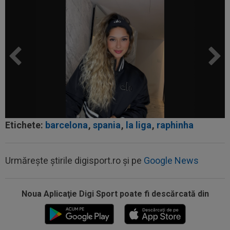
Etichete:
barcelona
,
spania
,
la liga
,
raphinha
Urmărește știrile digisport.ro și pe
Google News
Noua Aplicaţie Digi Sport poate fi descărcată din
13:01
Giovanni Becali a rămas ”interzis” când a aflat