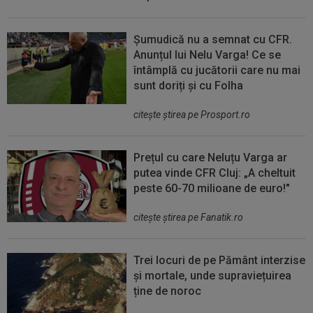
Șumudică nu a semnat cu CFR.
Anunțul lui Nelu Varga! Ce se
întâmplă cu jucătorii care nu mai
sunt doriți și cu Folha
citeşte ştirea pe Prosport.ro
Prețul cu care Neluțu Varga ar
putea vinde CFR Cluj: „A cheltuit
peste 60-70 milioane de euro!"
citeşte ştirea pe Fanatik.ro
Trei locuri de pe Pământ interzise
și mortale, unde supraviețuirea
ține de noroc