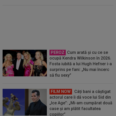
Decizia luată de Barcelona, după
ce Manchester City i-a refuzat
prima ofertă pentru Rodri
PEROZ
Cum arată și cu ce se
ocupă Kendra Wilkinson în 2026.
Fosta iubită a lui Hugh Hefner i-a
surprins pe fani: „Nu mai încerc
să fiu sexy”
FILM NOW
Câți bani a câștigat
actorul care îi dă voce lui Sid din
„Ice Age”: „Mi-am cumpărat două
case și am plătit facultatea
copiilor”