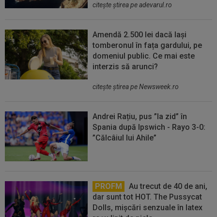
citeşte ştirea pe adevarul.ro
Amendă 2.500 lei dacă lași
tomberonul în fața gardului, pe
domeniul public. Ce mai este
interzis să arunci?
citeşte ştirea pe Newsweek.ro
Andrei Rațiu, pus ”la zid” în
Spania după Ipswich - Rayo 3-0:
”Călcâiul lui Ahile”
PROFM
Au trecut de 40 de ani,
dar sunt tot HOT. The Pussycat
Dolls, mișcări senzuale în latex