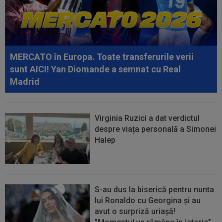
13:22
”Pachet de 6 cifre” + 50.000 de euro pentru
amanta lui Infantino? Comunicat...
13:01
Giovanni Becali a rămas ”interzis” când a aflat
ce i-a spus MM Stoica lui Gigi...
MERCATO în Europa. Toate transferurile verii
12:48
Sepsi - FCSB | LIVE VIDEO, luni, 21:30, DGS 1.
sunt AICI! Yan Diomande a semnat cu Real
Roș-albaștrii, ”ca acasă” la...
Madrid
Virginia Ruzici a dat verdictul
despre viața personală a Simonei
Halep
S-au dus la biserică pentru nunta
lui Ronaldo cu Georgina și au
avut o surpriză uriașă!