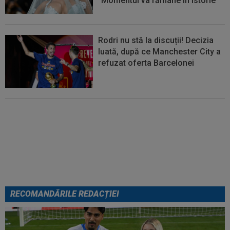
”Momentul va rămâne în istorie”
Rodri nu stă la discuții! Decizia
luată, după ce Manchester City a
refuzat oferta Barcelonei
Cel mai bine plătit jucător din
SuperLigă a devenit liber! Gigi
Becali spunea: ”Pregătesc o
bombă! Bani mulți”
RECOMANDĂRILE REDACȚIEI