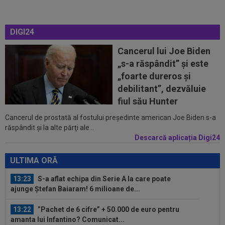
ce i-a spus MM Stoica lui Gigi...
12:48
Sepsi - FCSB | LIVE VIDEO, luni, 21:30, DGS 1.
DIGI24
Roș-albaștrii, ”ca acasă” la...
Cancerul lui Joe Biden
12:43
Ce a spus Federico Valverde despre Jose
„s-a răspândit” şi este
Mourinho, după meciul din Ungaria
„foarte dureros și
12:42
OUT! Hansi Flick a anunțat trei plecări de la
debilitant”, dezvăluie
Barcelona
fiul său Hunter
Cancerul de prostată al fostului preşedinte american Joe Biden s-a
12:20
FOTO
Cristiano Ronaldo nu s-a putut abține,
răspândit şi la alte părţi ale...
după ce sute de oameni au apărut la...
Descarcă aplicația Digi24
13:26
Cine e Leonardo Bovio, ”viitorul fundaș al
Italiei” propus de Cristi Chivu la...
ULTIMA ORĂ
13:23
S-a aflat echipa din Serie A la care poate
ajunge Ștefan Baiaram! 6 milioane de...
13:22
”Pachet de 6 cifre” + 50.000 de euro pentru
amanta lui Infantino? Comunicat...