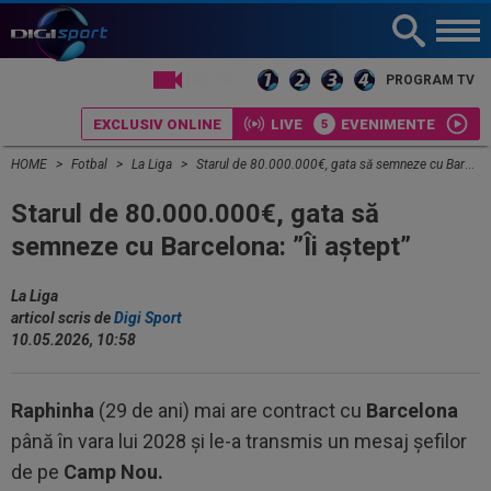
LIVE TV
PROGRAM TV
EXCLUSIV ONLINE
LIVE
EVENIMENTE
HOME
Fotbal
La Liga
Starul de 80.000.000€, gata să semneze cu Barcelona: ”Îi aștept”
Starul de 80.000.000€, gata să
semneze cu Barcelona: ”Îi aștept”
La Liga
articol scris de
Digi Sport
10.05.2026, 10:58
Raphinha
(29 de ani) mai are contract cu
Barcelona
până în vara lui 2028 și le-a transmis un mesaj șefilor
de pe
Camp Nou.