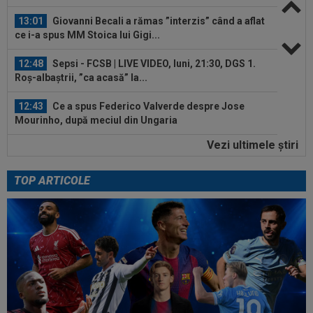
13:01
Giovanni Becali a rămas ”interzis” când a aflat
ce i-a spus MM Stoica lui Gigi...
12:48
Sepsi - FCSB | LIVE VIDEO, luni, 21:30, DGS 1.
Roș-albaștrii, ”ca acasă” la...
12:43
Ce a spus Federico Valverde despre Jose
Mourinho, după meciul din Ungaria
Vezi ultimele ştiri
12:42
OUT! Hansi Flick a anunțat trei plecări de la
Barcelona
TOP ARTICOLE
12:20
FOTO
Cristiano Ronaldo nu s-a putut abține,
după ce sute de oameni au apărut la...
13:26
Cine e Leonardo Bovio, ”viitorul fundaș al
Italiei” propus de Cristi Chivu la...
13:23
S-a aflat echipa din Serie A la care poate
ajunge Ștefan Baiaram! 6 milioane de...