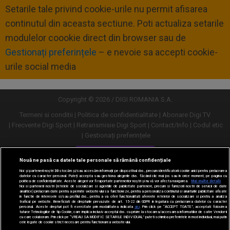
Setarile tale privind cookie-urile nu permit afisarea
continutul din aceasta sectiune. Poti actualiza setarile
modulelor coookie direct din browser sau de
Gestionați preferințele
– e nevoie sa accepti cookie-
urile social media
Copyright © 2026 / DIGI ROMANIA S.A.
Termeni si conditii
Politica de confidentialitate
Abonare Digi TV
Frecvente Digi Sport
Retransmisie Digi Sport
Contact/Info
Codul etic
Gestionați preferințele
Versiune desktop
Nouă ne pasă ca datele tale personale să rămână confidențiale
Noi și partenerii noștri
30
stocăm și/sau accesăm informații pe dispozitivul dvs., precum identificatorii cookie unici pentru prelucrarea
datelor cu caracter personal. Puteți accepta sau gestiona alegerile dvs. făcând clic mai jos sau în orice moment, pe pagina cu
politica de confidențialitate. Aceste alegeri vor fi raportate partenerilor noștri și nu vă vor afecta navigarea.
Mai multe detalii
Noi si partenerii nostri (retelele de socializare si agentiile de publicitate partenere, precum si furnizorii nostri de servicii de date
analitice) prelucram date pentru a permite website-ului sa functioneze, pentru a personaliza continutul si anunturile publicitare afisate
in functie de interesele si/sau profilul dvs., pentru a va oferi functionalitati aferente retelelor de socializare si pentru a analiza
traficul pe website. Beneficiati de drepturile prevazute de art. 15-22 din GDPR in legatura cu prelucrarea datelor cu caracter
personal. Aceste drepturi pot fi exercitate prin modalitatea indicata
aici
. Prin click pe “ACCEPT TOATE”, acceptati folosirea
tuturor Tehnologiilor de tip Cookie, care implica inclusiv acceptul dvs. cu privire la stocarea/accesarea informatiilor de catre Vendor-ii
cu care colaboram. Prin click pe “VREAU SA MODIFIC SETARILE INDIVIDUAL” puteti schimba preferintele in mod individual, mai putin
cele legate de cookie strict necesare pentru functionarea website-ului.