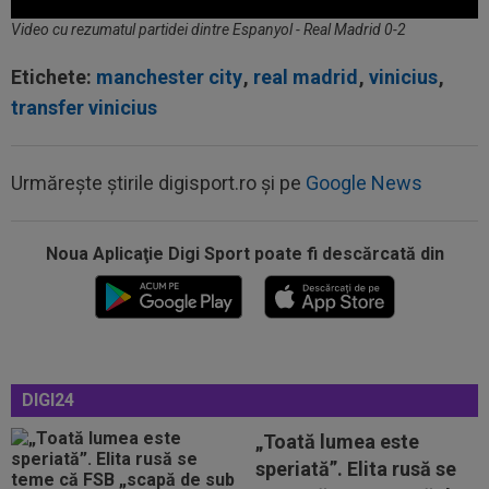
Video cu rezumatul partidei dintre Espanyol - Real Madrid 0-2
Etichete:
manchester city
,
real madrid
,
vinicius
,
transfer vinicius
Urmărește știrile digisport.ro și pe
Google News
08:03
EXCLUSIV
Rapid s-a convins de Filip
Stojilkovic, după doar o singură repriză
Noua Aplicaţie Digi Sport poate fi descărcată din
08:00
(P) Un pariu de doar 5 Lei s-a transformat într-
un jackpot de peste 3 milioane...
07:26
OFICIAL
Minus 1! România a primit vestea
07:11
EXCLUSIV
”E grav ce se întâmplă?” Gică
DIGI24
Craioveanu a dezvăluit principalele probleme de...
„Toată lumea este
07:10
Nana Falemi i-a spus lui Gigi Becali ce decizie
speriată”. Elita rusă se
să ia cu Marius Baciu: "Nu are...