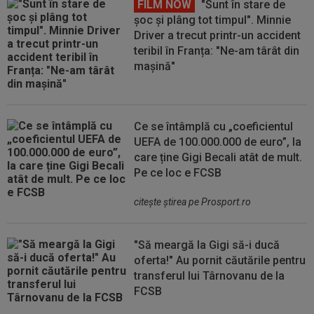
FILM NOW
"Sunt în stare de
șoc și plâng tot timpul". Minnie
Driver a trecut printr-un accident
teribil în Franța: "Ne-am târât din
mașină"
Ce se întâmplă cu „coeficientul
UEFA de 100.000.000 de euro”, la
care ține Gigi Becali atât de mult.
Pe ce loc e FCSB
citeşte ştirea pe Prosport.ro
"Să meargă la Gigi să-i ducă
oferta!" Au pornit căutările pentru
transferul lui Târnovanu de la
FCSB