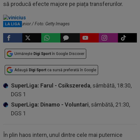
să producă efecte majore pe piața transferurilor.
Vinicius Junior / Foto: Getty Images
LA LIGA
Urmărește
Digi Sport
în Google Discover
Adaugă
Digi Sport
ca sursă preferată în Google
SuperLiga: Farul - Csikszereda
, sâmbătă, 18:30,
DGS 1
SuperLiga: Dinamo - Voluntari
, sâmbătă, 21:30,
DGS 1
În plin haos intern, unul dintre cele mai puternice