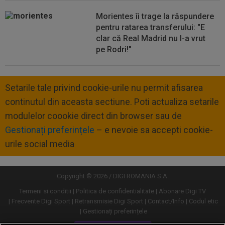
Morientes îi trage la răspundere
pentru ratarea transferului: "E
clar că Real Madrid nu l-a vrut
pe Rodri!"
Setarile tale privind cookie-urile nu permit afisarea
continutul din aceasta sectiune. Poti actualiza setarile
modulelor coookie direct din browser sau de
Gestionați preferințele
– e nevoie sa accepti cookie-
urile social media
Copyright © 2026 / DIGI ROMANIA S.A.
Termeni si conditii
Politica de confidentialitate
Abonare Digi TV
Frecvente Digi Sport
Retransmisie Digi Sport
Contact/Info
Codul etic
Gestionați preferințele