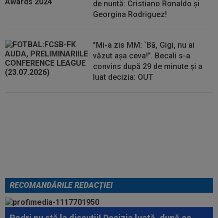
de nuntă: Cristiano Ronaldo și
Georgina Rodriguez!
”Mi-a zis MM: `Bă, Gigi, nu ai
văzut așa ceva!”. Becali s-a
convins după 29 de minute și a
luat decizia: OUT
EXCLUSIV
Folha, OUT de la
CFR Cluj după dezastrul cu
Tromso! ”Îi dau afară pe toți!”.
DOUĂ nume ”luptă” pentru postul
de antrenor
RECOMANDĂRILE REDACȚIEI
Rodri nu stă la discuții! Decizia luată, după ce