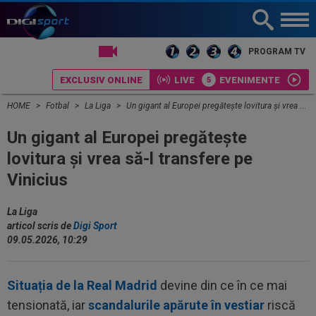
PROGRAM TV
EXCLUSIV ONLINE
LIVE
EVENIMENTE
HOME
Fotbal
La Liga
Un gigant al Europei pregătește lovitura și vrea să-l transfere pe Vinicius
Un gigant al Europei pregătește
lovitura și vrea să-l transfere pe
Vinicius
La Liga
articol scris de
Digi Sport
09.05.2026, 10:29
Situația de la Real Madrid
devine din ce în ce mai
tensionată, iar
scandalurile apărute în vestiar
riscă