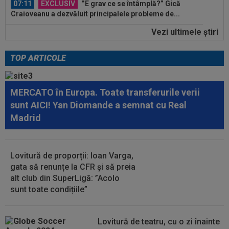
07:10
Nana Falemi i-a spus lui Gigi Becali ce decizie
să ia cu Marius Baciu: "Nu are...
Vezi ultimele ştiri
08:30
Coșmar pentru Alexi Pitu, după UTA Arad -
Rapid! Cât ar putea lipsi
TOP ARTICOLE
08:15
Rodri nu stă la discuții! Decizia luată, după ce
Manchester City a refuzat...
MERCATO în Europa. Toate transferurile verii
08:04
FOTO
Trei jucători au primit aceeași notă,
sunt AICI! Yan Diomande a semnat cu Real
după UTA - Rapid
Madrid
08:03
EXCLUSIV
Rapid s-a convins de Filip
Stojilkovic, după doar o singură repriză
Lovitură de proporții: Ioan Varga,
08:00
(P) Un pariu de doar 5 Lei s-a transformat într-
gata să renunțe la CFR și să preia
un jackpot de peste 3 milioane...
alt club din SuperLigă: ”Acolo
sunt toate condițiile”
Lovitură de teatru, cu o zi înainte