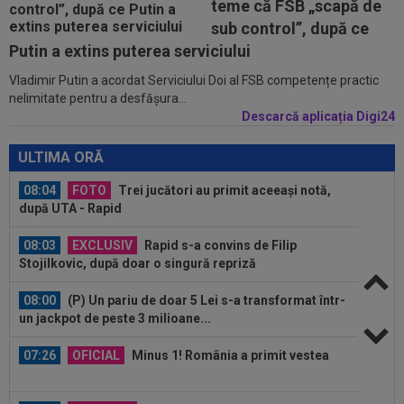
teme că FSB „scapă de
sub control”, după ce
08:30
Coșmar pentru Alexi Pitu, după UTA Arad -
Rapid! Cât ar putea lipsi
Putin a extins puterea serviciului
Vladimir Putin a acordat Serviciului Doi al FSB competențe practic
08:15
Rodri nu stă la discuții! Decizia luată, după ce
nelimitate pentru a desfășura...
Manchester City a refuzat...
Descarcă aplicația Digi24
08:04
FOTO
Trei jucători au primit aceeași notă,
ULTIMA ORĂ
după UTA - Rapid
08:03
EXCLUSIV
Rapid s-a convins de Filip
Stojilkovic, după doar o singură repriză
08:00
(P) Un pariu de doar 5 Lei s-a transformat într-
un jackpot de peste 3 milioane...
07:26
OFICIAL
Minus 1! România a primit vestea
07:11
EXCLUSIV
”E grav ce se întâmplă?” Gică
Craioveanu a dezvăluit principalele probleme de...