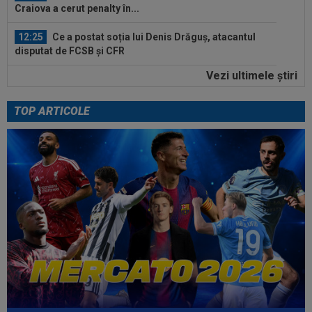
Craiova a cerut penalty în...
12:25
Ce a postat soția lui Denis Drăguș, atacantul
disputat de FCSB și CFR
Vezi ultimele ştiri
12:02
Real Madrid s-a reorientat după refuzul lui
Rodri. 90 de milioane de euro!
TOP ARTICOLE
11:52
O echipă din SuperLiga, gata să se mute pe un
alt stadion: "Finalul lunii...
13:06
EXCLUSIV
"Încă nu am închis cu Folha". CFR
a făcut anunțul despre noul antrenor
12:54
A plecat de la Rapid, a dat în judecată clubul și
îi cere o avere: 15 salarii!
12:54
Lovitură de teatru: Rodri!
12:35
Peluza Nord, întâlnire de gradul zero cu
jucătorii și conducătorii de la FCSB...