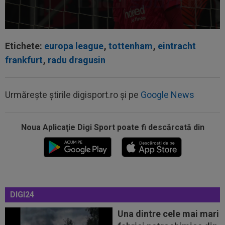
Etichete:
europa league
,
tottenham
,
eintracht
frankfurt
,
radu dragusin
Urmărește știrile digisport.ro și pe
Google News
Noua Aplicaţie Digi Sport poate fi descărcată din
12:35
Peluza Nord, întâlnire de gradul zero cu
jucătorii și conducătorii de la FCSB...
DIGI24
12:27
Verdictul specialistului, după ce Universitatea
Craiova a cerut penalty în...
Una dintre cele mai mari