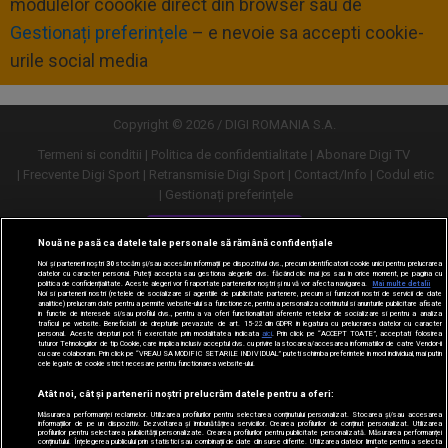
modulelor coookie direct din browser sau de
Gestionați preferințele
– e nevoie sa accepti cookie-
urile social media
Copyright © 2026 / DIGI ROMANIA S.A.
Termeni si conditii
Politica de confidentialitate
Abonare Digi TV
Frecvente Digi Sport
Retransmisie Digi Sport
Contact/Info
Codul etic
Gestionați preferințele
Versiune desktop
Nouă ne pasă ca datele tale personale să rămână confidențiale
Noi și partenerii noștri
30
stocăm și/sau accesăm informații pe dispozitivul dvs., precum identificatorii cookie unici pentru prelucrarea
datelor cu caracter personal. Puteți accepta sau gestiona alegerile dvs. făcând clic mai jos sau în orice moment, pe pagina cu
politica de confidențialitate. Aceste alegeri vor fi raportate partenerilor noștri și nu vă vor afecta navigarea.
Mai multe detalii
Noi si partenerii nostri (retelele de socializare si agentiile de publicitate partenere, precum si furnizorii nostri de servicii de date
analitice) prelucram date pentru a permite website-ului sa functioneze, pentru a personaliza continutul si anunturile publicitare afisate
in functie de interesele si/sau profilul dvs., pentru a va oferi functionalitati aferente retelelor de socializare si pentru a analiza
traficul pe website. Beneficiati de drepturile prevazute de art. 15-22 din GDPR in legatura cu prelucrarea datelor cu caracter
personal. Aceste drepturi pot fi exercitate prin modalitatea indicata
aici
. Prin click pe “ACCEPT TOATE”, acceptati folosirea
tuturor Tehnologiilor de tip Cookie, care implica inclusiv acceptul dvs. cu privire la stocarea/accesarea informatiilor de catre Vendor-ii
cu care colaboram. Prin click pe “VREAU SA MODIFIC SETARILE INDIVIDUAL” puteti schimba preferintele in mod individual, mai putin
cele legate de cookie strict necesare pentru functionarea website-ului.
Atât noi, cât și partenerii noștri prelucrăm datele pentru a oferi:
Măsurarea performanței reclamelor. Utilizarea profilurilor pentru selectarea conținutului personalizat. Stocarea și/sau accesarea
informațiilor de pe un dispozitiv. Dezvoltarea și îmbunătățirea serviciilor. Crearea profilurilor de conținut personalizat. Utilizarea
profilurilor pentru selectarea publicității personalizate. Crearea profilurilor pentru publicitate personalizată. Măsurarea performanței
conținutului. Înțelegerea publicului prin statistici sau combinații de date din surse diferite. Utilizarea datelor limitate pentru a selecta