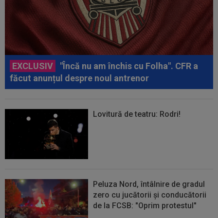
EXCLUSIV
"Încă nu am închis cu Folha". CFR a
făcut anunțul despre noul antrenor
Lovitură de teatru: Rodri!
Peluza Nord, întâlnire de gradul
zero cu jucătorii și conducătorii
de la FCSB: "Oprim protestul"