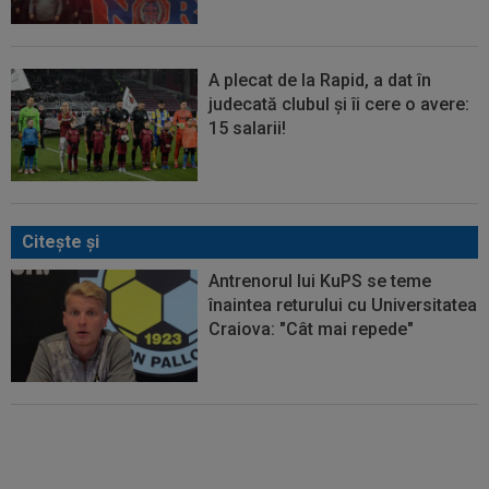
A plecat de la Rapid, a dat în
judecată clubul și îi cere o avere:
15 salarii!
Citeşte şi
Antrenorul lui KuPS se teme
înaintea returului cu Universitatea
Craiova: "Cât mai repede"
Dramatic! Ce a făcut KuPS
înaintea returului cu Universitatea
Craiova din Europa League