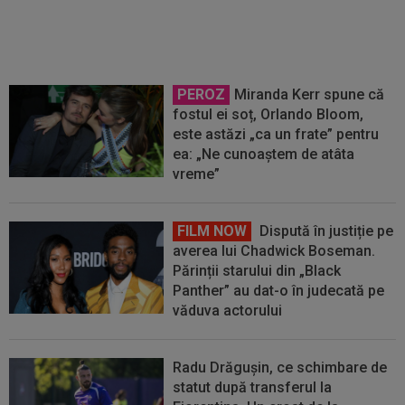
PEROZ
Miranda Kerr spune că
fostul ei soț, Orlando Bloom,
este astăzi „ca un frate” pentru
ea: „Ne cunoaștem de atâta
vreme”
FILM NOW
Dispută în justiție pe
averea lui Chadwick Boseman.
Părinții starului din „Black
Panther” au dat-o în judecată pe
văduva actorului
Radu Drăgușin, ce schimbare de
statut după transferul la