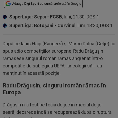
Adaugă
Digi Sport
ca sursă preferată în Google
SuperLiga: Sepsi - FCSB
, luni, 21:30, DGS 1
SuperLiga: Botoșani - Corvinul
, luni, 18:30, DGS 1
După ce Ianis Hagi (Rangers) și Marco Dulca (Celje) au
spus adio competițiilor europene, Radu Drăgușin
rămăsese singurul român rămas angrenat într-o
competiție de sub egida UEFA, iar colegii săi l-au
menținut în această poziție.
Radu Drăgușin, singurul român rămas în
Europa
Drăgușin n-a fost pe foaia de joc în meciul de joi
seară, deoarece încă se recuperează după o ruptură