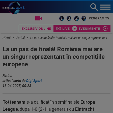
LIVE TV
PROGRAM TV
EXCLUSIV ONLINE
LIVE
EVENIMENTE
HOME
Fotbal
La un pas de finală! România mai are un singur reprezentant în competițiile europene
La un pas de finală! România mai are
un singur reprezentant în competițiile
europene
Fotbal
articol scris de
Digi Sport
18.04.2025, 00:28
Tottenham
s-a calificat în semifinalele
Europa
League
, după 1-0 (2-1 la general) cu
Eintracht