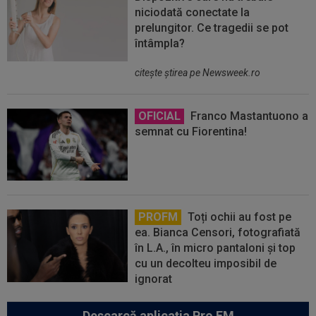
niciodată conectate la
prelungitor. Ce tragedii se pot
întâmpla?
citeşte ştirea pe Newsweek.ro
OFICIAL
Franco Mastantuono a
semnat cu Fiorentina!
PROFM
Toți ochii au fost pe
ea. Bianca Censori, fotografiată
în L.A., în micro pantaloni și top
cu un decolteu imposibil de
ignorat
Descarcă aplicația Pro FM