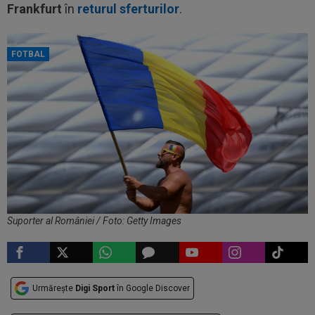
Frankfurt
în
returul sferturilor
.
FOTBAL
Suporter al României / Foto: Getty Images
Urmărește
Digi Sport
în Google Discover