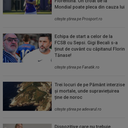
Fiorentina. Un croat de la
Mondial poate pleca din cauza lui
citeşte ştirea pe Prosport.ro
Echipa de start a celor de la
FCSB cu Sepsi. Gigi Becali s-a
ținut de cuvânt cu căpitanul Florin
Tănase!
citeşte ştirea pe Fanatik.ro
Trei locuri de pe Pământ interzise
și mortale, unde supraviețuirea
ține de noroc
citeşte ştirea pe adevarul.ro
Dispozitive care nu trebuie