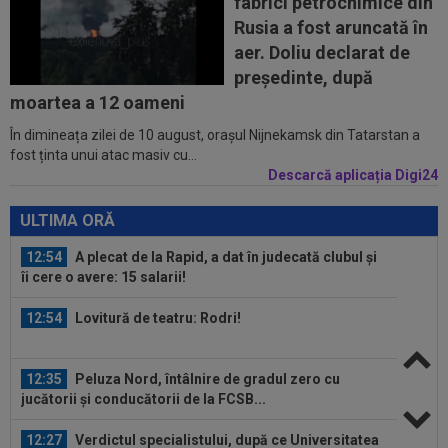
fabrici petrochimice din
12:25
Ce a postat soția lui Denis Drăguș, atacantul
Rusia a fost aruncată în
disputat de FCSB și CFR
aer. Doliu declarat de
12:02
Real Madrid s-a reorientat după refuzul lui
președinte, după
Rodri. 90 de milioane de euro!
moartea a 12 oameni
În dimineața zilei de 10 august, orașul Nijnekamsk din Tatarstan a
11:52
O echipă din SuperLiga, gata să se mute pe un
fost ținta unui atac masiv cu...
alt stadion: "Finalul lunii...
Descarcă aplicația Digi24
13:06
EXCLUSIV
"Încă nu am închis cu Folha". CFR
a făcut anunțul despre noul antrenor
ULTIMA ORĂ
12:54
A plecat de la Rapid, a dat în judecată clubul și
îi cere o avere: 15 salarii!
12:54
Lovitură de teatru: Rodri!
12:35
Peluza Nord, întâlnire de gradul zero cu
jucătorii și conducătorii de la FCSB...
12:27
Verdictul specialistului, după ce Universitatea