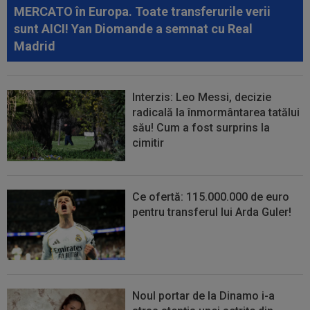
MERCATO în Europa. Toate transferurile verii
12:27
Verdictul specialistului, după ce Universitatea
sunt AICI! Yan Diomande a semnat cu Real
Craiova a cerut penalty în...
Madrid
Interzis: Leo Messi, decizie
radicală la înmormântarea tatălui
său! Cum a fost surprins la
cimitir
Ce ofertă: 115.000.000 de euro
pentru transferul lui Arda Guler!
Noul portar de la Dinamo i-a