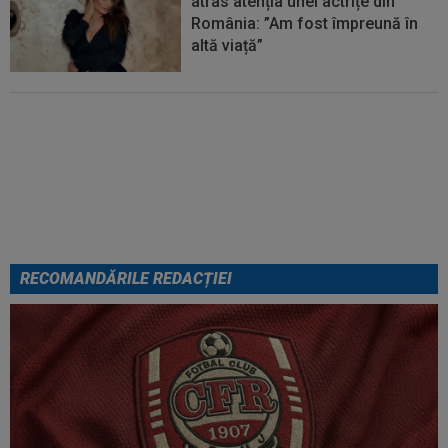
atras atenția unei actrițe din
România: ”Am fost împreună în
altă viață”
VIDEO
Au apărut imaginile:
Darius Olaru, gol de autor în
Belgia! Comentatorii: "Nu se
poate așa ceva"
RECOMANDĂRILE REDACȚIEI