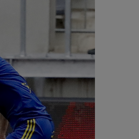
:58
Farul - Csikszereda, LIVE VIDEO,
30, Digi Sport 1. Ciucanii au trei
curi...
:51
Antrenor pentru CFR Cluj!
tractul a fost pus "pe masă", urmează
ocierile...
:46
EXCLUSIV
Fără dubii! Victor
urcă i-a spus-o direct lui Daniel Pancu
:30
Coșmar pentru Alexi Pitu, după
 Arad - Rapid! Cât ar putea lipsi
:15
Rodri nu stă la discuții! Decizia
tă, după ce Manchester City a refuzat...