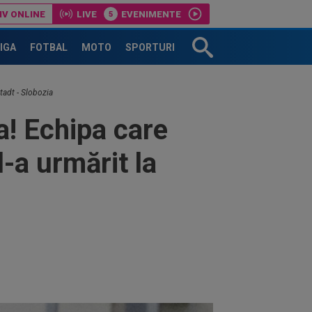
IV ONLINE
LIVE
EVENIMENTE
mai penalty, dar și alt cartonaș roșu!
LIGA
FOTBAL
MOTO
SPORTURI
tadt - Slobozia
a! Echipa care
-a urmărit la