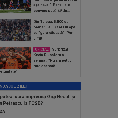
ortant meci”. Apelul făcut înaintea
așa ceva!”. Becali s-a
ului din...
convins după 29 de...
Din Tulcea, 5.000 de
oamenii au lăsat Europa
cu ”gura căscată”: ”Am
uimit...
OFICIAL
Surpriză!
Kevin Ciubotaru a
semnat: ”Nu am putut
rata această
rtunitate”
NDAJUL ZILEI
 putea lucra împreună Gigi Becali și
n Petrescu la FCSB?
DA