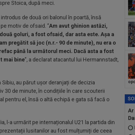
imp
pre Stoica, după meci.
joc
a introdus de două ori balonul în poartă, însă
 pe motiv de ofsaid. ”
Am avut ghinion astăzi,
două goluri, a fost ofsaid, dar asta este. Așa a
am pregătit să joc (n.r.- 90 de minute), nu era o
efac până la următorul meci. Dacă asta a fost
ât mai bine
”, a declarat atacantul lui Hermannstadt,
din Sibiu, au părut ușor deranjați de decizia
opo
v 30 de minute, în condițiile în care scouterii
SO
al pentru el, însă o altă echipă e gata să facă o
Ar
Da
a, l-a urmărit pe internaționalul U21 la partida din
prezentații lusitanilor au fost mulțumiți de ceea