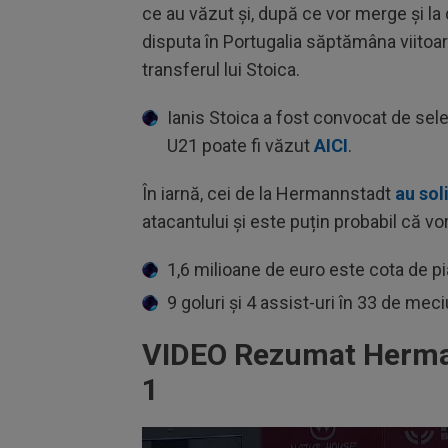
ce au văzut și, după ce vor merge și la 
disputa în Portugalia săptămâna viitoa
transferul lui Stoica.
Ianis Stoica a fost convocat de sel
U21 poate fi văzut
AICI
.
În iarnă, cei de la Hermannstadt
au sol
atacantului și este puțin probabil că 
1,6 milioane de euro este cota de pia
9 goluri și 4 assist-uri în 33 de meci
VIDEO Rezumat Herman
1