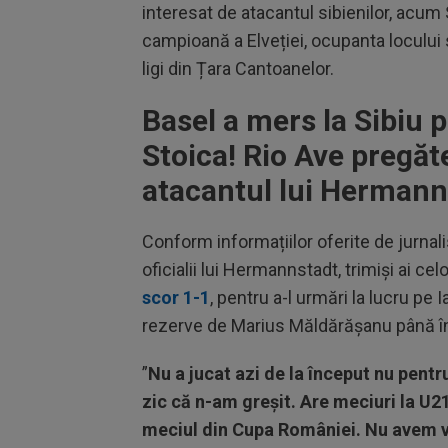
interesat de atacantul sibienilor, acum S
campioană a Elveției, ocupanta loculu
ligi din Țara Cantoanelor.
Basel a mers la Sibiu p
Stoica! Rio Ave pregăt
atacantul lui Hermann
Conform informațiilor oferite de jurnali
oficialii lui Hermannstadt, trimiși ai ce
scor 1-1
, pentru a-l urmări la lucru pe 
rezerve de Marius Măldărășanu până în 
”
Nu a jucat azi de la început nu pentru
zic că n-am greşit. Are meciuri la U2
meciul din Cupa României. Nu avem v