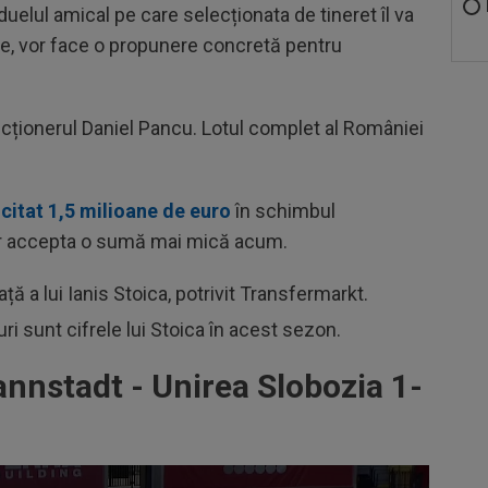
duelul amical pe care selecționata de tineret îl va
re, vor face o propunere concretă pentru
ecționerul Daniel Pancu. Lotul complet al României
icitat 1,5 milioane de euro
în schimbul
vor accepta o sumă mai mică acum.
ță a lui Ianis Stoica, potrivit Transfermarkt.
uri sunt cifrele lui Stoica în acest sezon.
nstadt - Unirea Slobozia 1-