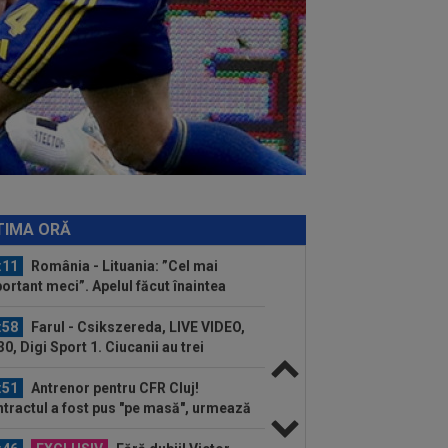
:34
Transferul lui Marco Dulca a fost
nțat
:31
Jucătorul lui Inter, cucerit de
sti Chivu, chiar dacă i-a schimbat
iția...
:20
VIDEO
Cristi Balaj a văzut UTA -
id și a dat verdictul: nu numai penalty,
și...
:14
FOTO
Voia să plece la
renament, dar hoții i-au furat roțile de
TIMA ORĂ
mașină! Necaz...
:11
România - Lituania: ”Cel mai
ortant meci”. Apelul făcut înaintea
ului din...
:58
Farul - Csikszereda, LIVE VIDEO,
30, Digi Sport 1. Ciucanii au trei
curi...
:51
Antrenor pentru CFR Cluj!
tractul a fost pus "pe masă", urmează
ocierile...