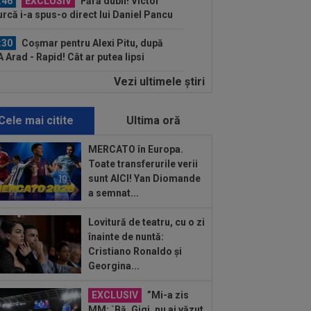
:46
EXCLUSIV
Fără dubii! Victor
urcă i-a spus-o direct lui Daniel Pancu
:30
Coșmar pentru Alexi Pitu, după
 Arad - Rapid! Cât ar putea lipsi
Vezi ultimele ştiri
:15
Rodri nu stă la discuții! Decizia
tă, după ce Manchester City a refuzat...
Cele mai citite
Ultima oră
:34
Transferul lui Marco Dulca a fost
nțat
MERCATO în Europa.
Toate transferurile verii
:31
Jucătorul lui Inter, cucerit de
sunt AICI! Yan Diomande
sti Chivu, chiar dacă i-a schimbat
a semnat...
iția...
:20
VIDEO
Cristi Balaj a văzut UTA -
Lovitură de teatru, cu o zi
id și a dat verdictul: nu numai penalty,
înainte de nuntă:
și...
Cristiano Ronaldo și
:14
FOTO
Voia să plece la
Georgina...
renament, dar hoții i-au furat roțile de
mașină! Necaz...
EXCLUSIV
”Mi-a zis
:11
România - Lituania: ”Cel mai
MM: `Bă, Gigi, nu ai văzut