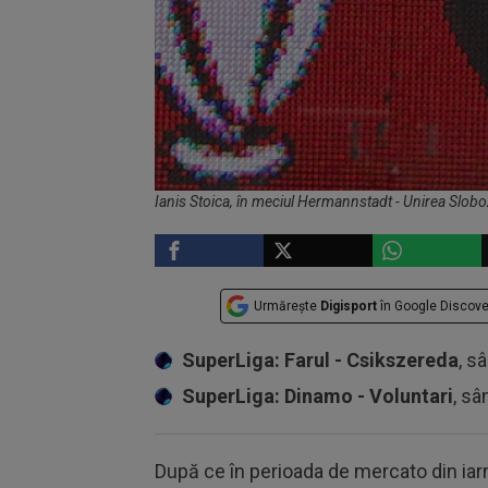
Ianis Stoica, în meciul Hermannstadt - Unirea Sloboz
Urmărește
Digisport
în Google Discove
SuperLiga: Farul - Csikszereda
, s
SuperLiga: Dinamo - Voluntari
, sâ
După ce în perioada de mercato din ia