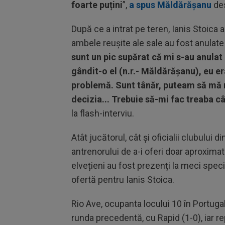
foarte puțini
”,
a spus Măldărășanu
des
După ce a intrat pe teren, Ianis Stoica 
ambele reușite ale sale au fost anulate
sunt un pic supărat că mi s-au anulat 
gândit-o el (n.r.- Măldărășanu), eu er
problemă. Sunt tânăr, puteam să mă r
decizia... Trebuie să-mi fac treaba c
la flash-interviu.
Atât jucătorul, cât și oficialii clubului 
antrenorului de a-i oferi doar aproximati
elvețieni au fost prezenți la meci speci
ofertă pentru Ianis Stoica.
Rio Ave, ocupanta locului 10 în Portugali
runda precedentă, cu Rapid (1-0), iar re