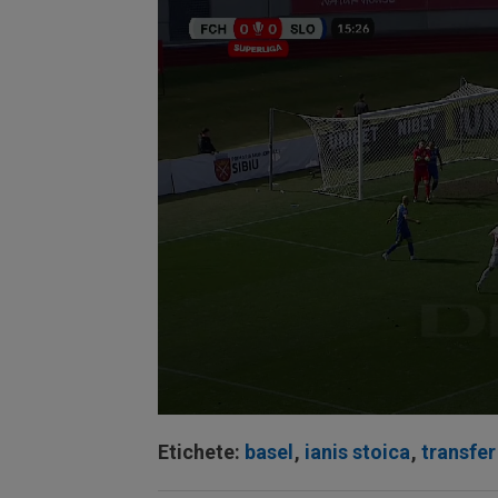
Volume
90%
Etichete:
basel
,
ianis stoica
,
transfer