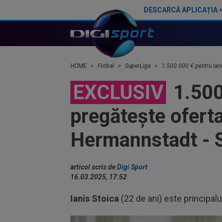
DESCARCĂ APLICAȚIA
Trei jucători au primit aceeași notă, după UTA - Rapid
HOME
Fotbal
SuperLiga
1.500.000 € pentru Iani
EXCLUSIV
1.500
pregătește oferta
Hermannstadt - 
articol scris de
Digi Sport
16.03.2025, 17:52
Ianis Stoica
(22 de ani) este principalu