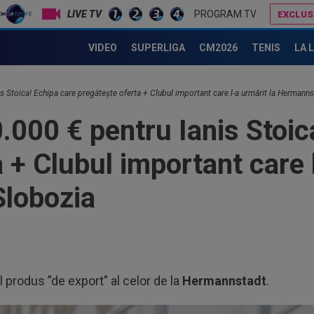
PROGRAM TV
EXCLUS
Rapid s-a convins de Filip Stojilkovic, după doar o singură repriză
Cristi Balaj a văzut UTA - Rapid și a dat verdictul: nu nu
VIDEO
SUPERLIGA
CM2026
TENIS
LA 
s Stoica! Echipa care pregătește oferta + Clubul important care l-a urmărit la Hermanns
.000 € pentru Ianis Stoic
 + Clubul important care l
Slobozia
l produs ”de export” al celor de la
Hermannstadt
.