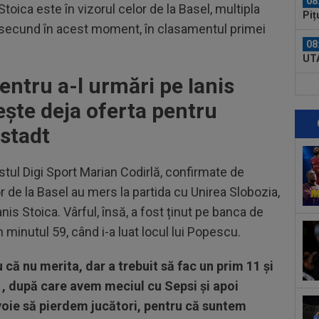
08
toica este în vizorul celor de la Basel, multipla
Piț
i secund în acest moment, în clasamentul primei
08
UTA
entru a-l urmări pe Ianis
08
lua
ește deja oferta pentru
stadt
09
anu
stul Digi Sport Marian Codirlă, confirmate de
09
Cri
lor de la Basel au mers la partida cu Unirea Slobozia,
poz
Ianis Stoica. Vârful, însă, a fost ținut pe banca de
09
minutul 59, când i-a luat locul lui Popescu.
Rap
dar 
09
 că nu merita, dar a trebuit să fac un prim 11 şi
ant
1, după care avem meciul cu Sepsi şi apoi
la 
oie să pierdem jucători, pentru că suntem
09