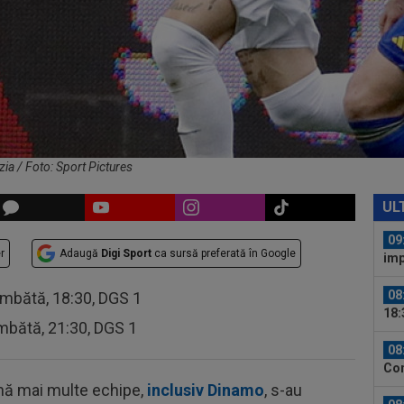
09
anu
09
Cri
poz
09
Rap
dar 
ia / Foto: Sport Pictures
09
ant
UL
la 
09
r
Adaugă
Digi Sport
ca sursă preferată în Google
imp
joc
08
âmbătă, 18:30, DGS 1
18:
mbătă, 21:30, DGS 1
eșe
08
Con
neg
rnă mai multe echipe,
inclusiv Dinamo
, s-au