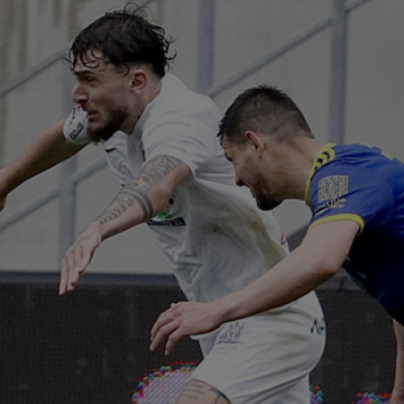
08
18:
eșe
08
Con
neg
08
Piț
08
UTA
08
lua