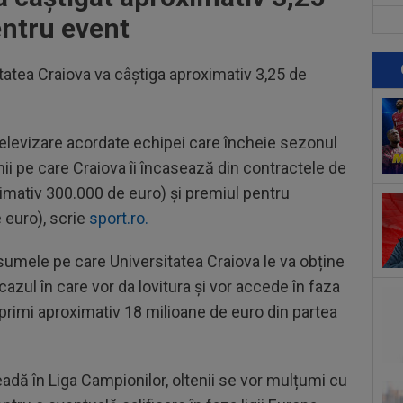
Mon
entru event
17
tra
atea Craiova va câștiga aproximativ 3,25 de
18
dup
17
elevizare acordate echipei care încheie sezonul
Uni
nii pe care Craiova îi încasează din contractele de
ACU
17
mativ 300.000 de euro) și premiul pentru
”DA
 euro), scrie
sport.ro.
băt
17
sumele pe care Universitatea Craiova le va obține
lov
cazul în care vor da lovitura și vor accede în faza
17
 primi aproximativ 18 milioane de euro din partea
Jua
gre
adă în Liga Campionilor, oltenii se vor mulțumi cu