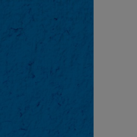
:46
OFICIAL
Rapid a făcut al 7-lea
nsfer al verii: Filip Stojilkovic!
:38
EXCLUSIV
Gigi Becali a spus
ul despre instalarea lui Dan Petrescu la
B: ”A fost...
:24
OFICIAL
Yan Diomande a
nat cu Real Madrid! Suma finală e
așă
:16
FIFA încă datorează cluburilor
 milioane de euro după Campionatul
dial al...
:15
Ioan Varga a făcut anunțul despre
nsferul lui Billel Omrani la CFR Cluj
:21
Prima reacție a lui Yan Diomande,
ă ce a semnat cu Real Madrid
:59
LIVE VIDEO&SCORE
KuPS -