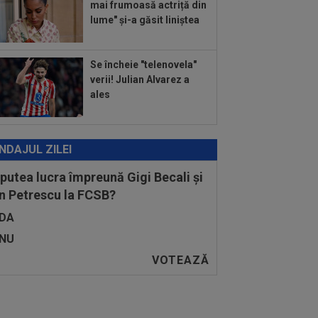
mai frumoasă actriță din
lume" și-a găsit liniștea
Se încheie "telenovela"
verii! Julian Alvarez a
ales
NDAJUL ZILEI
 putea lucra împreună Gigi Becali și
n Petrescu la FCSB?
DA
NU