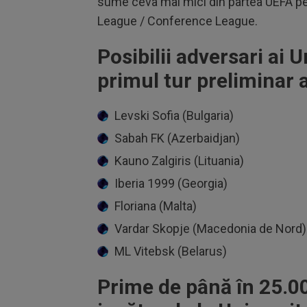
sume ceva mai mici din partea UEFA pent
League / Conference League.
Posibilii adversari ai U
primul tur preliminar
Levski Sofia (Bulgaria)
Sabah FK (Azerbaidjan)
Kauno Zalgiris (Lituania)
Iberia 1999 (Georgia)
Floriana (Malta)
Vardar Skopje (Macedonia de Nord)
ML Vitebsk (Belarus)
Prime de până în 25.0