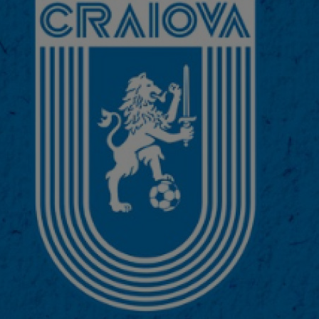
17
tra
17
tot
FCS
17
sem
uri
17
215
Mon
17
tra
18
dup
17