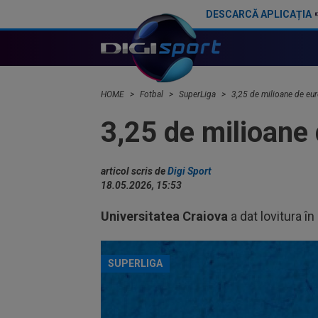
DESCARCĂ APLICAȚIA
34 de ani: legătura mai puțin știută dintre Craiova și Kuopio. Universitatea și KuPS se confruntă în Europa League
HOME
Fotbal
SuperLiga
3,25 de milioane de eur
3,25 de milioane 
articol scris de
Digi Sport
18.05.2026, 15:53
Universitatea Craiova
a dat lovitura î
SUPERLIGA