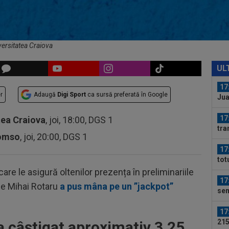
Uni
ACU
17
”DA
băt
ersitatea Craiova
17
lov
UL
17
r
Adaugă
Digi Sport
ca sursă preferată în Google
Jua
gre
17
tea Craiova
, joi, 18:00, DGS 1
tra
romso
, joi, 20:00, DGS 1
17
tot
FCS
are le asigură oltenilor prezența în preliminariile
17
e Mihai Rotaru
a pus mâna pe un ”jackpot”
sem
uri
17
215
a câștigat aproximativ 3,25