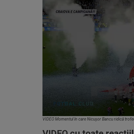
Volume
VIDEO Momentul în care Nicușor Bancu ridică trofe
90%
VIDEO cu toate reacții