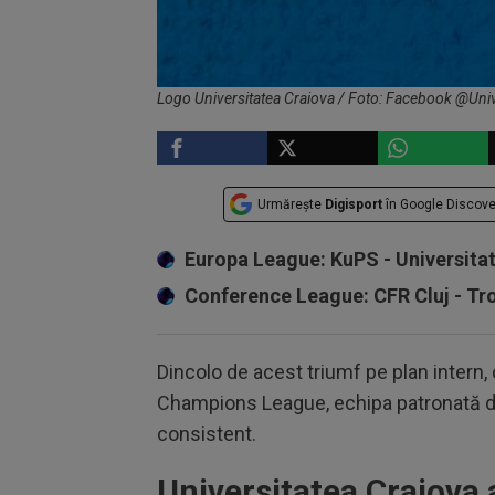
Logo Universitatea Craiova / Foto: Facebook @Univ
Urmărește
Digisport
în Google Discove
Europa League: KuPS - Universita
Conference League: CFR Cluj - T
Dincolo de acest triumf pe plan intern, c
Champions League, echipa patronată d
consistent.
Universitatea Craiova 