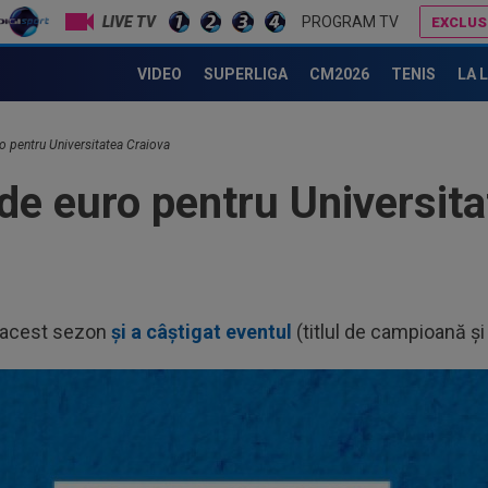
LIVE TV
PROGRAM TV
EXCLUS
Atenție, Craiova! Finlandezii și-au făcut temele și au descifrat cum vor aborda oltenii meciul cu KuPS
KuPS - Universitatea Craiova Live Video 0-0, ACUM pe Digi Sport 1 | GOL anulat pentru ofsaid
VIDEO
SUPERLIGA
CM2026
TENIS
LA 
o pentru Universitatea Craiova
de euro pentru Universit
n acest sezon
și a câștigat eventul
(titlul de campioană ș