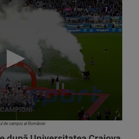
ul de campio al României
le după Universitatea Craiova