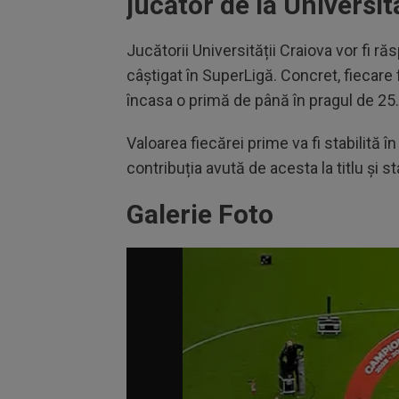
jucător de la Universi
Jucătorii Universității Craiova vor fi răs
câștigat în SuperLigă. Concret, fiecare f
încasa o primă de până în pragul de 25
Valoarea fiecărei prime va fi stabilită 
contribuția avută de acesta la titlu și s
Galerie Foto