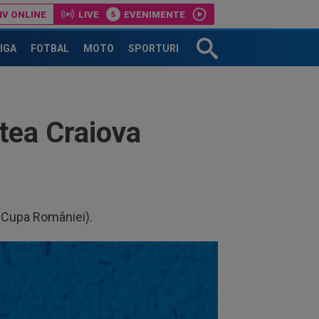
IV ONLINE
LIVE
EVENIMENTE
LIGA
FOTBAL
MOTO
SPORTURI
atea Craiova
i Cupa României).