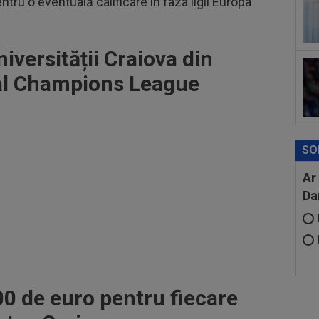
ru o eventuală calificare în faza ligii Europa
niversității Craiova din
 al Champions League
SO
Ar
Da
00 de euro pentru fiecare