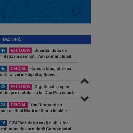
versitatea Craiova Live Video 0-0,
M pe Digi Sport 1 | GOL anulat...
:56
Transferul verii: Rodri a spus
” și merge la Barcelona, după ce
use palma...
:50
Turcii sunt de neoprit: ar fi o
itură uriașă în mercato
TIMA ORĂ
:49
EXCLUSIV
Scandal după ce
n Bauza a semnat. ”Am somat clubul
c!”
:46
OFICIAL
Rapid a făcut al 7-lea
nsfer al verii: Filip Stojilkovic!
:38
EXCLUSIV
Gigi Becali a spus
ul despre instalarea lui Dan Petrescu la
B: ”A fost...
:24
OFICIAL
Yan Diomande a
nat cu Real Madrid! Suma finală e
așă
:16
FIFA încă datorează cluburilor
 milioane de euro după Campionatul