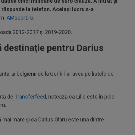
 dădea cinci milioane de euro clauza. A intrat și
i răspunde la telefon. Același lucru s-a
orm
iAMsport.ro
.
rioada 2012-2017 și 2019-2020.
ă destinație pentru Darius
anța, și belgienii de la Genk l-ar avea pe listele de
tată de
Transferfeed
, notează că Lille este în pole-
ru.
 mai mare și că Darius Olaru este una dintre