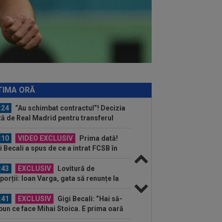
:08
Mai rău decât CFR Cluj: scorul
ii în Europa! La pauză erau conduși cu
..
:55
Gata: Rodri și-a dat acordul
tru transfer! Agentul său a ”rupt”
erea
:47
EXCLUSIV
Ar fi transferul verii!
e Dumitrescu i-a spus lui Gigi Becali pe
TIMA ORĂ
 să ia...
:24
”Au schimbat contractul”! Decizia
tă de Real Madrid pentru transferul
..
:10
VIDEO EXCLUSIV
Prima dată!
i Becali a spus de ce a intrat FCSB în
ză. ”Nu mai merg...
:43
EXCLUSIV
Lovitură de
porții: Ioan Varga, gata să renunțe la
 și să preia alt club...
:41
EXCLUSIV
Gigi Becali: ”Hai să-
spun ce face Mihai Stoica. E prima oară
d o zic”