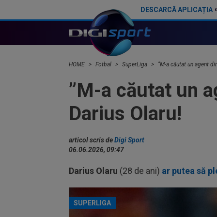
DESCARCĂ APLICAȚIA
Gigi Becali nu mai stă la discuții cu Florin Tănase și a făcut anunțul în direct: ”Niciodată!”
HOME
Fotbal
SuperLiga
”M-a căutat un agent din
”M-a căutat un ag
Darius Olaru!
articol scris de
Digi Sport
06.06.2026, 09:47
Darius Olaru
(28 de ani)
ar putea să p
SUPERLIGA