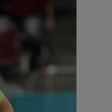
:41
EXCLUSIV
Gigi Becali: ”Hai să-
spun ce face Mihai Stoica. E prima oară
d o zic”
:34
EXCLUSIV
Dorit iar de Varga la
 Cluj, Edi Iordănescu a luat decizia!
:22
EXCLUSIV
Gică Craioveanu a
 declarația serii, după KuPS - Craiova:
ii cine mă...
:12
Barcelona, 180 de milioane de
o pentru Rodri!