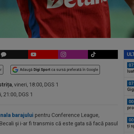
00
ser
0-2.
07
pen
tăc
07
Ili
UL
cine
07
r
Adaugă
Digi Sport
ca sursă preferată în Google
lua
lui.
07
strița
, vineri, 18:00, DGS 1
Gig
ri, 21:00, DGS 1
cri
00
pro
CFR
inala barajului
pentru Conference League,
00
 Becali și i-ar fi transmis că este gata să facă pasul
ți 
cân