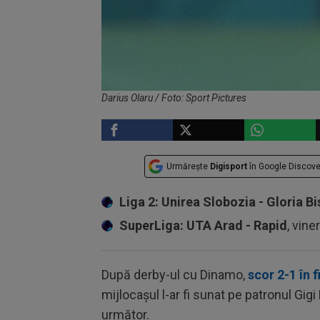
Darius Olaru / Foto: Sport Pictures
Urmărește
Digisport
în Google Discove
Liga 2: Unirea Slobozia - Gloria Bi
SuperLiga: UTA Arad - Rapid
, vine
După derby-ul cu Dinamo,
scor 2-1 în f
mijlocașul l-ar fi sunat pe patronul Gigi
următor.