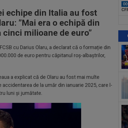
00
CFR
i echipe din Italia au fost
aru: ”
Mai era o echipă din
00
dat
a cinci milioane de euro”
”Șt
00
eur
 FCSB cu Darius Olaru, a declarat că o formație din
00.000 de euro pentru căpitanul roș-albaștrilor,
00
ser
0-2.
07
eaua a explicat că de Olaru au fost mai multe
pen
e accidentarea de la umăr din ianuarie 2025, care l-
tăc
07
ru luni și jumătate.
Ili
cine
07
lua
lui.
07