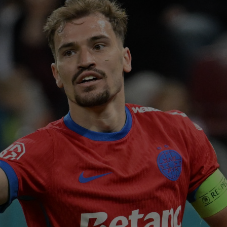
00
ți 
cân
00
CFR
00
dat
”Șt
00
eur