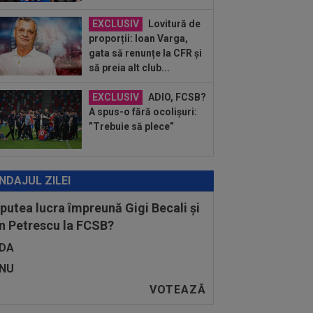
i Becali a spus de ce a intrat FCSB în
ză. ”Nu mai merg...
EXCLUSIV
Lovitură de
:43
EXCLUSIV
Lovitură de
proporții: Ioan Varga,
porții: Ioan Varga, gata să renunțe la
gata să renunțe la CFR și
 și să preia alt club...
să preia alt club...
EXCLUSIV
ADIO, FCSB?
A spus-o fără ocolișuri:
”Trebuie să plece”
NDAJUL ZILEI
 putea lucra împreună Gigi Becali și
n Petrescu la FCSB?
DA
NU