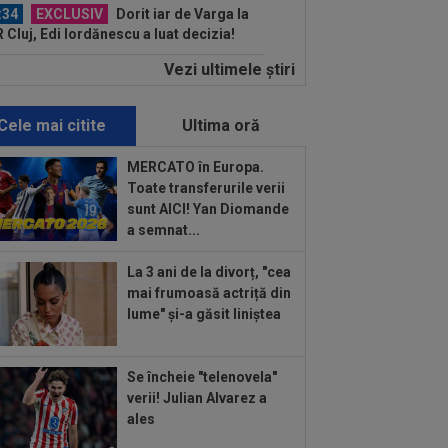
:34
EXCLUSIV
Dorit iar de Varga la
 Cluj, Edi Iordănescu a luat decizia!
Vezi ultimele ştiri
:22
EXCLUSIV
Gică Craioveanu a
 declarația serii, după KuPS - Craiova:
ii cine mă...
Cele mai citite
Ultima oră
:12
Barcelona, 180 de milioane de
o pentru Rodri!
MERCATO în Europa.
Toate transferurile verii
:08
Mai rău decât CFR Cluj: scorul
sunt AICI! Yan Diomande
ii în Europa! La pauză erau conduși cu
a semnat...
..
:55
Gata: Rodri și-a dat acordul
La 3 ani de la divorț, "cea
tru transfer! Agentul său a ”rupt”
mai frumoasă actriță din
erea
lume" și-a găsit liniștea
:47
EXCLUSIV
Ar fi transferul verii!
e Dumitrescu i-a spus lui Gigi Becali pe
 să ia...
Se încheie "telenovela"
:24
”Au schimbat contractul”! Decizia
verii! Julian Alvarez a
tă de Real Madrid pentru transferul
ales
..
:10
VIDEO EXCLUSIV
Prima dată!