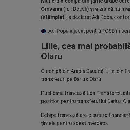
Mai era o echipă din țările arabe care
Giovanni
(n.r. Becali)
și a zis că nu ma
întâmplat”
, a declarat Adi Popa, conf
Adi Popa a jucat pentru FCSB în pe
Lille, cea mai probabil
Olaru
O echipă din Arabia Saudită, Lille, din Fr
transferuri pe Darius Olaru.
Publicația franceză Les Transferts, ci
position pentru transferul lui Darius Ola
Echipa franceză are o putere financiară
țintele pentru acest mercato.