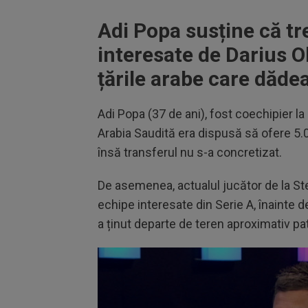
Adi Popa susține că tre
interesate de Darius Ol
țările arabe care dăde
Adi Popa (37 de ani), fost coechipier la
Arabia Saudită era dispusă să ofere 5.0
însă transferul nu s-a concretizat.
De asemenea, actualul jucător de la St
echipe interesate din Serie A, înainte d
a ținut departe de teren aproximativ pat