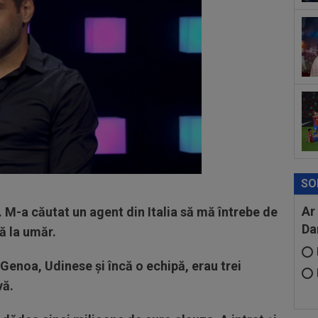
Gig
cri
00
pro
CFR
SO
Ar
. M-a căutat un agent din Italia să mă întrebe de
Da
ă la umăr.
Genoa, Udinese și încă o echipă, erau trei
vă.