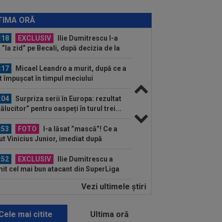
:19
Jovo Lukic e în fața transferului
ierei
TIMA ORĂ
:18
EXCLUSIV
Ilie Dumitrescu l-a
 ”la zid” pe Becali, după decizia de la
B: ”Te-ai...
:17
Micael Leandro a murit, după ce a
t împușcat în timpul meciului
:04
Surpriza serii în Europa: rezultat
rălucitor” pentru oaspeți în turul trei...
:53
FOTO
I-a lăsat ”mască”! Ce a
ut Vinicius Junior, imediat după
ocierile cu Real...
:52
EXCLUSIV
Ilie Dumitrescu a
it cel mai bun atacant din SuperLiga
mâniei
Vezi ultimele ştiri
:51
Surpriza din preliminariile
mpions League le-a rupt seria de
orii...
Cele mai citite
Ultima oră
:50
MERCATO în Europa. Toate