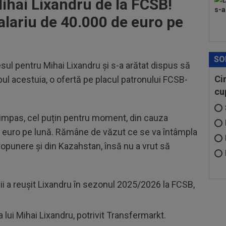
Mihai Lixandru de la FCSB!
s-a
alariu de 40.000 de euro pe
SO
esul pentru Mihai Lixandru și s-a arătat dispus să
Ci
ul acestuia, o ofertă pe placul patronului FCSB-
cu
în impas, cel puțin pentru moment, din cauza
 de euro pe lună. Rămâne de văzut ce se va întâmpla
propunere și din Kazahstan, însă nu a vrut să
riții a reușit Lixandru în sezonul 2025/2026 la FCSB,
 lui Mihai Lixandru, potrivit Transfermarkt.