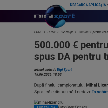
DESCARCĂ APLICAȚIA
NU răspicat pentru Ștefan Târnovanu! + Decizia luată de FCSB
HOME
Fotbal
SuperLiga
500.000 € pentru ”cel m
500.000 € pentru 
spus DA pentru t
articol scris de
Digi Sport
15.06.2026, 18:53
După finalul campionatului,
Mihai Lixa
Sport că e dispus să-l cedeze
în schi
Mihai Lixandru / Foto: Sport Pictures
SUPERLIGA