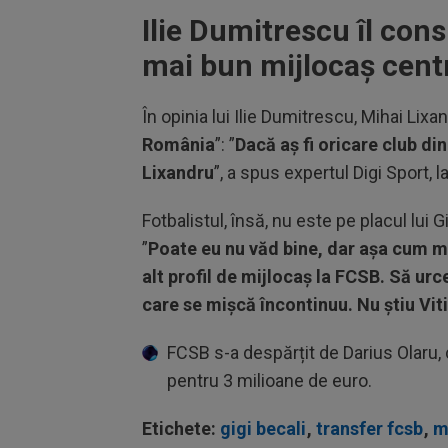
Ilie Dumitrescu îl con
mai bun mijlocaș cent
În opinia lui Ilie Dumitrescu, Mihai Lixa
România
”: ”
Dacă aș fi oricare club d
Lixandru
”, a spus expertul Digi Sport, l
Fotbalistul, însă, nu este pe placul lui G
”
Poate eu nu văd bine, dar așa cum mă
alt profil de mijlocaș la FCSB. Să urc
care se mișcă încontinuu. Nu știu Vit
FCSB s-a despărțit de Darius Olaru,
pentru 3 milioane de euro.
Etichete:
gigi becali
,
transfer fcsb
,
m