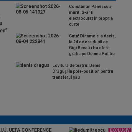
Constantin Pănescu a
murit. S-ar fi
n
electrocutat în propria
Nu
curte
en”
Gata! Dinamo s-a decis,
la 24 de ore după ce
Gigi Becali i l-a oferit
gratis pe Dennis Politic
Lovitură de teatru: Denis
Drăguș! În pole-position pentru
transferul său
S-a terminat meciul lui
Auda din turul 3
preliminar din
Conference League
EXCLUSIV