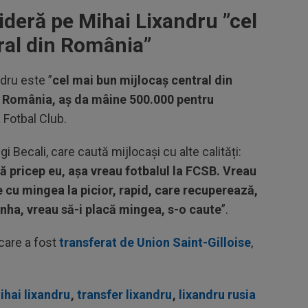
sideră pe Mihai Lixandru ”cel
ral din România”
ndru este ”
cel mai bun mijlocaș central din
in România, aș da mâine 500.000 pentru
a Fotbal Club.
igi Becali, care caută mijlocași cu alte calități:
 pricep eu, așa vreau fotbalul la FCSB. Vreau
e cu mingea la picior, rapid, care recuperează,
inha, vreau să-i placă mingea, s-o caute
”.
 care a fost
transferat de Union Saint-Gilloise
,
ihai lixandru
,
transfer lixandru
,
lixandru rusia