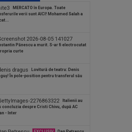
nsferurile verii sunt AICI! Mohamed
MERCATO în Europa. Toate
ah a plecat...
nsferurile verii sunt AICI! Mohamed Salah a
:38
EXCLUSIV
Doi jucători din
cat...
erLiga, propuși la FCSB: ”Pot plăti
cât”
:22
EXCLUSIV
Dan Petrescu s-a
is
stantin Pănescu a murit. S-ar fi electrocutat
propria curte
:19
Jovo Lukic e în fața transferului
ierei
Lovitură de teatru: Denis
:18
EXCLUSIV
Ilie Dumitrescu l-a
guș! În pole-position pentru transferul său
 ”la zid” pe Becali, după decizia de la
B: ”Te-ai...
:17
Micael Leandro a murit, după ce a
t împușcat în timpul meciului
Italienii au
:04
Surpriza serii în Europa: rezultat
s concluzia despre Cristi Chivu, după AC
rălucitor” pentru oaspeți în turul trei...
an - Inter
EXCLUSIV
Dan Petrescu