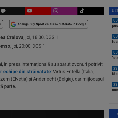
00
car
UL
00
r
Adaugă
Digi Sport
ca sursă preferată în Google
pus
FCS
00
tea Craiova
, joi, 18:00, DGS 1
fos
romso
, joi, 20:00, DGS 1
00
”st
în presa internațională au apărut zvonuri potrivit
23
r echipe din străinătate
: Virtus Entella (Italia,
făc
zern (Elveția) și Anderlecht (Belgia), dar mijlocașul
neg
23
tă parte.
num
Ro
23
Cha
vict
23