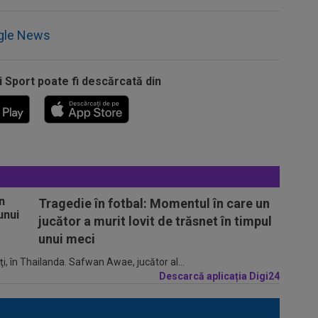
gle News
i Sport poate fi descărcată din
Tragedie în fotbal: Momentul în care un
jucător a murit lovit de trăsnet în timpul
unui meci
ţi, în Thailanda. Safwan Awae, jucător al...
Descarcă aplicația Digi24