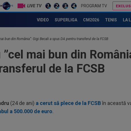
LIVE TV
PROGRAM TV
EXCLUS
Mihai Stoica nu-l mai înțelege pe Gigi Becali: ”Să ne hotărâm!”
Dan Petrescu 
VIDEO
SUPERLIGA
CM2026
TENIS
LA 
23
făc
ai bun din România”: Gigi Becali a spus DA pentru transferul de la FCSB
neg
23
”cel mai bun din România”
num
Ro
ransferul de la FCSB
23
Cha
vict
23
tra
Sal
23
ndru
(24 de ani)
a cerut să plece de la FCSB
în această va
Sup
mbul a 500.000 de euro
.
ori
00
dec