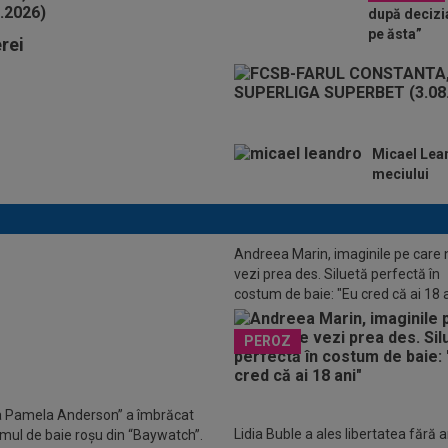
după decizia 
pe ăsta”
erei
Micael Lean
meciului
Andreea Marin, imaginile pe care 
Stoica, îngrijorat de situația lui
vezi prea des. Siluetă perfectă în
 Bîrligea. ”Din nefericire”
costum de baie: "Eu cred că ai 18 
PEROZ
 Pamela Anderson” a îmbrăcat
Lidia Buble a ales libertatea fără art
mul de baie roșu din “Baywatch”.