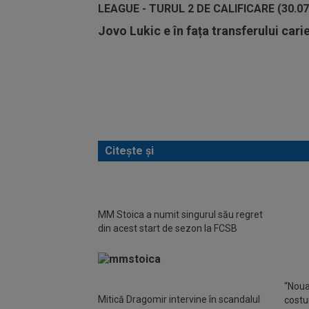
Jovo Lukic e în fața transferului cari
Citește și
Mihai 
Daniel
MM Stoica a numit singurul său regret
din acest start de sezon la FCSB
“Noua
Mitică Dragomir intervine în scandalul
costu