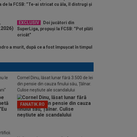
de la FCSB: ”Te-ai stricat cu ăla, îl distrugi și
EXCLUSIV
Doi jucători din
SuperLiga, propuși la FCSB: ”Pot plăti
oricât”
dro a murit, după ce a fost împușcat în timpul
nu le
Cornel Dinu, lăsat lunar fără 3.500 de lei
din pensie din cauza finului său, Țălnar.
ani"
Culise neștiute ale scandalului
FANATIK.RO
ificii.