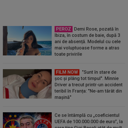
din România” și l-a ironizat pe
MM Stoica
PEROZ
Demi Rose, pozată în
Ibiza, în costum de baie, după 3
ani de absență. Modelul cu cele
mai voluptuoase forme a atras
toate privirile
FILM NOW
"Sunt în stare de
șoc și plâng tot timpul". Minnie
Driver a trecut printr-un accident
teribil în Franța: "Ne-am târât din
mașină"
Ce se întâmplă cu „coeficientul
UEFA de 100.000.000 de euro”, la
care ține Gigi Becali atât de mult.