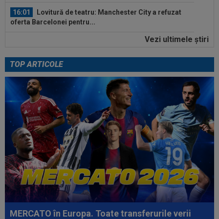
16:01
Lovitură de teatru: Manchester City a refuzat
oferta Barcelonei pentru...
Vezi ultimele ştiri
15:48
OFICIAL
Leonardo Bonucci a semnat
TOP ARTICOLE
15:30
EXCLUSIV
Ilie Dumitrescu a dat verdictul în
privința lui Marius Baciu
16:22
Prima reacție a lui Laszlo Dioszegi, după ce
TAS l-a suspendat 9 luni pe Cosmin...
16:17
EXCLUSIV
”Mi-a zis MM: `Bă, Gigi, nu ai
văzut așa ceva!”. Becali s-a convins după 29 de...
16:13
Mario Felgueiras a spus-o fără rețineri, după
KuPS - Universitatea Craiova 1-1...
16:01
Cristiano Ronaldo, convins: ”Cel mai bun
fotbalist din istorie”
MERCATO în Europa. Toate transferurile verii