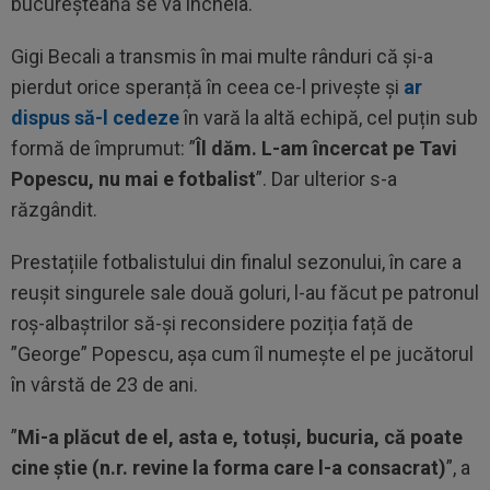
bucureșteană se va încheia.
Gigi Becali a transmis în mai multe rânduri că și-a
pierdut orice speranță în ceea ce-l privește și
ar
dispus să-l cedeze
în vară la altă echipă, cel puțin sub
formă de împrumut: ”
Îl dăm. L-am încercat pe Tavi
Popescu, nu mai e fotbalist
”. Dar ulterior s-a
răzgândit.
Prestațiile fotbalistului din finalul sezonului, în care a
reușit singurele sale două goluri, l-au făcut pe patronul
roș-albaștrilor să-și reconsidere poziția față de
”George” Popescu, așa cum îl numește el pe jucătorul
în vârstă de 23 de ani.
”
Mi-a plăcut de el, asta e, totuși, bucuria, că poate
cine știe (n.r. revine la forma care l-a consacrat)
”, a