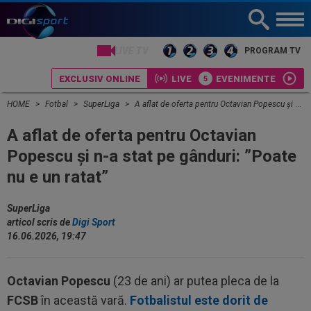
LIVE TV
PROGRAM TV
EXCLUSIV ONLINE
LIVE
EVENIMENTE
HOME
Fotbal
SuperLiga
A aflat de oferta pentru Octavian Popescu și n-a stat pe gânduri: ”Poate nu e un ratat”
A aflat de oferta pentru Octavian
Popescu și n-a stat pe gânduri: ”Poate
nu e un ratat”
SuperLiga
articol scris de
Digi Sport
16.06.2026, 19:47
Octavian Popescu
(23 de ani) ar putea pleca de la
FCSB
în această vară.
Fotbalistul este dorit de