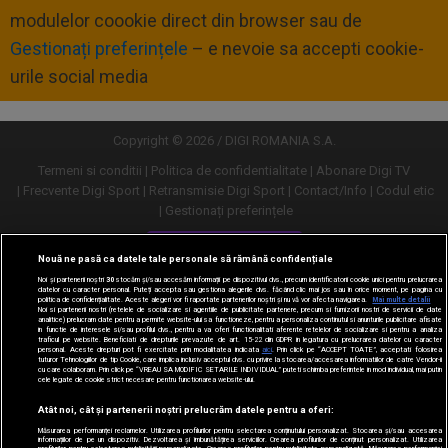
modulelor coookie direct din browser sau de
Gestionați preferințele
– e nevoie sa accepti cookie-
urile social media
Copyright © 2026 / DIGI ROMANIA S.A.
Termeni si conditii
Politica de confidentialitate
Abonare Digi TV
Frecvente Digi Sport
Retransmisie Digi Sport
Contact/Info
Codul etic
Gestionați preferințele
Versiune desktop
Nouă ne pasă ca datele tale personale să rămână confidențiale
Noi și partenerii noștri
30
stocăm și/sau accesăm informații pe dispozitivul dvs., precum identificatorii cookie unici pentru prelucrarea
datelor cu caracter personal. Puteți accepta sau gestiona alegerile dvs. făcând clic mai jos sau în orice moment, pe pagina cu
politica de confidențialitate. Aceste alegeri vor fi raportate partenerilor noștri și nu vă vor afecta navigarea.
Mai multe detalii
Noi si partenerii nostri (retelele de socializare si agentiile de publicitate partenere, precum si furnizorii nostri de servicii de date
analitice) prelucram date pentru a permite website-ului sa functioneze, pentru a personaliza continutul si anunturile publicitare afisate
in functie de interesele si/sau profilul dvs., pentru a va oferi functionalitati aferente retelelor de socializare si pentru a analiza
traficul pe website. Beneficiati de drepturile prevazute de art. 15-22 din GDPR in legatura cu prelucrarea datelor cu caracter
personal. Aceste drepturi pot fi exercitate prin modalitatea indicata
aici
. Prin click pe “ACCEPT TOATE”, acceptati folosirea
tuturor Tehnologiilor de tip Cookie, care implica inclusiv acceptul dvs. cu privire la stocarea/accesarea informatiilor de catre Vendor-ii
cu care colaboram. Prin click pe “VREAU SA MODIFIC SETARILE INDIVIDUAL” puteti schimba preferintele in mod individual, mai putin
cele legate de cookie strict necesare pentru functionarea website-ului.
Atât noi, cât și partenerii noștri prelucrăm datele pentru a oferi:
Măsurarea performanței reclamelor. Utilizarea profilurilor pentru selectarea conținutului personalizat. Stocarea și/sau accesarea
informațiilor de pe un dispozitiv. Dezvoltarea și îmbunătățirea serviciilor. Crearea profilurilor de conținut personalizat. Utilizarea