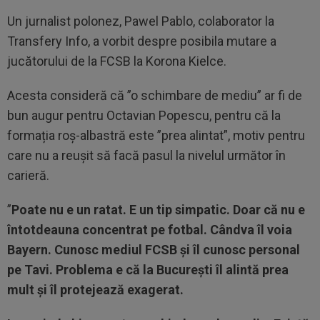
Un jurnalist polonez, Pawel Pablo, colaborator la
Transfery Info, a vorbit despre posibila mutare a
jucătorului de la FCSB la Korona Kielce.
Acesta consideră că ”o schimbare de mediu” ar fi de
bun augur pentru Octavian Popescu, pentru că la
formația roș-albastră este ”prea alintat”, motiv pentru
care nu a reușit să facă pasul la nivelul următor în
carieră.
”
Poate nu e un ratat. E un tip simpatic. Doar că nu e
întotdeauna concentrat pe fotbal. Cândva îl voia
Bayern. Cunosc mediul FCSB și îl cunosc personal
pe Tavi. Problema e că la București îl alintă prea
mult și îl protejează exagerat.