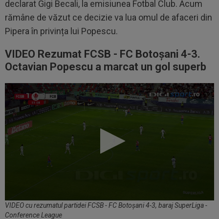
declarat Gigi Becali, la emisiunea Fotbal Club. Acum
rămâne de văzut ce decizie va lua omul de afaceri din
Pipera în privința lui Popescu.
VIDEO Rezumat FCSB - FC Botoșani 4-3.
Octavian Popescu a marcat un gol superb
VIDEO cu rezumatul partidei FCSB - FC Botoșani 4-3, baraj SuperLiga -
Conference League