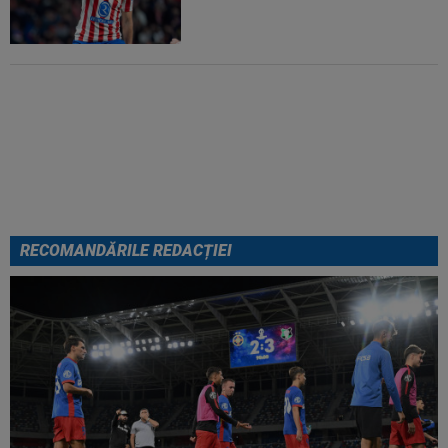
EXCLUSIV
ADIO, FCSB? A spus-
o fără ocolișuri: ”Trebuie să
plece”
RECOMANDĂRILE REDACȚIEI