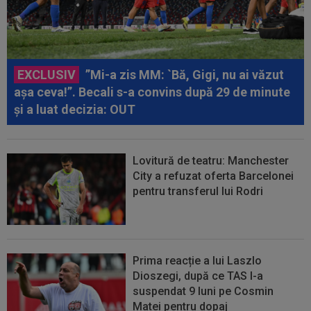
EXCLUSIV
”Mi-a zis MM: `Bă, Gigi, nu ai văzut
așa ceva!”. Becali s-a convins după 29 de minute
și a luat decizia: OUT
Lovitură de teatru: Manchester
City a refuzat oferta Barcelonei
pentru transferul lui Rodri
Prima reacție a lui Laszlo
Dioszegi, după ce TAS l-a
suspendat 9 luni pe Cosmin
Matei pentru dopaj