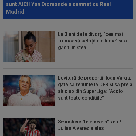
16:01
EXCLUSIV
Victor Pițurcă nu i-a iertat pe cei
sunt AICI! Yan Diomande a semnat cu Real
de la FCSB: ”E rușinos”
Madrid
La 3 ani de la divorț, "cea mai
frumoasă actriță din lume" și-a
găsit liniștea
Lovitură de proporții: Ioan Varga,
gata să renunțe la CFR și să preia
alt club din SuperLigă: ”Acolo
sunt toate condițiile”
Se încheie "telenovela" verii!
Julian Alvarez a ales