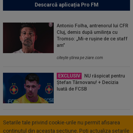
Descarcă aplicația Pro FM
Antonio Folha, antrenorul lui CFR
Cluj, demis după umilința cu
Tromso: „Mi-e rușine de ce staff
am”
citeşte ştirea pe ziare.com
EXCLUSIV
NU răspicat pentru
Ștefan Târnovanu! + Decizia
luată de FCSB
Setarile tale privind cookie-urile nu permit afisarea
continutul din aceasta sectiune. Poti actualiza setarile