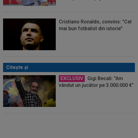
Cristiano Ronaldo, convins: ”Cel
mai bun fotbalist din istorie”
Citeşte şi
EXCLUSIV
Gigi Becali: ”Am
vândut un jucător pe 3.000.000 €”
EXCLUSIV
Pițurcă a răbufnit
după ce FCSB a anunțat că l-a
transferat pe ”cel mai bun străin