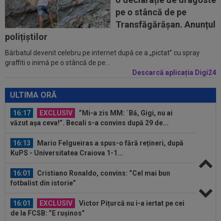
oferta Barcelonei pentru...
pe o stâncă de pe
15:48
OFICIAL
Leonardo Bonucci a semnat
Transfăgărășan. Anunțul
polițiștilor
Bărbatul devenit celebru pe internet după ce a „pictat” cu spray
15:30
EXCLUSIV
Ilie Dumitrescu a dat verdictul în
graffiti o inimă pe o stâncă de pe...
privința lui Marius Baciu
Descarcă aplicația Digi24
16:22
Prima reacție a lui Laszlo Dioszegi, după ce
TAS l-a suspendat 9 luni pe Cosmin...
ULTIMA ORĂ
16:17
EXCLUSIV
”Mi-a zis MM: `Bă, Gigi, nu ai
văzut așa ceva!”. Becali s-a convins după 29 de...
16:13
Mario Felgueiras a spus-o fără rețineri, după
KuPS - Universitatea Craiova 1-1...
16:01
Cristiano Ronaldo, convins: ”Cel mai bun
fotbalist din istorie”
16:01
EXCLUSIV
Victor Pițurcă nu i-a iertat pe cei
de la FCSB: ”E rușinos”