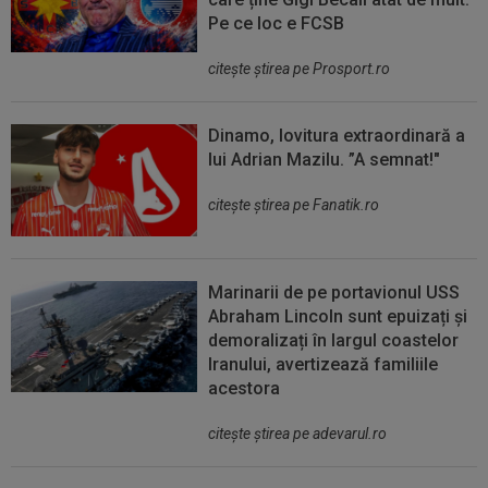
Pe ce loc e FCSB
citeşte ştirea pe Prosport.ro
Dinamo, lovitura extraordinară a
lui Adrian Mazilu. ”A semnat!"
citeşte ştirea pe Fanatik.ro
Marinarii de pe portavionul USS
Abraham Lincoln sunt epuizați și
demoralizați în largul coastelor
Iranului, avertizează familiile
acestora
citeşte ştirea pe adevarul.ro