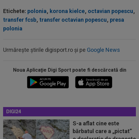
Etichete:
polonia
,
korona kielce
,
octavian popescu
,
transfer fcsb
,
transfer octavian popescu
,
presa
polonia
Urmărește știrile digisport.ro și pe
Google News
Noua Aplicaţie Digi Sport poate fi descărcată din
16:01
Cristiano Ronaldo, convins: ”Cel mai bun
fotbalist din istorie”
DIGI24
16:01
EXCLUSIV
Victor Pițurcă nu i-a iertat pe cei
de la FCSB: ”E rușinos”
S-a aflat cine este
bărbatul care a „pictat”
16:01
Lovitură de teatru: Manchester City a refuzat
o declarație de dragoste