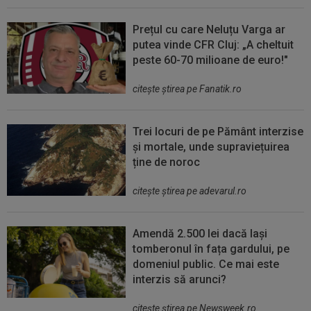
Prețul cu care Neluțu Varga ar
putea vinde CFR Cluj: „A cheltuit
peste 60-70 milioane de euro!"
citeşte ştirea pe Fanatik.ro
Trei locuri de pe Pământ interzise
și mortale, unde supraviețuirea
ține de noroc
citeşte ştirea pe adevarul.ro
Amendă 2.500 lei dacă lași
tomberonul în fața gardului, pe
domeniul public. Ce mai este
interzis să arunci?
citeşte ştirea pe Newsweek.ro