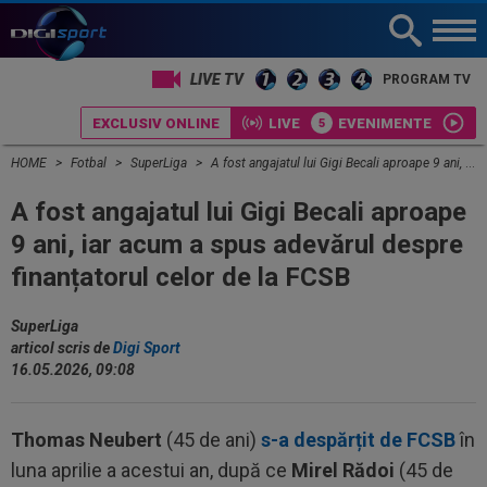
LIVE TV
PROGRAM TV
EXCLUSIV ONLINE
LIVE
EVENIMENTE
HOME
Fotbal
SuperLiga
A fost angajatul lui Gigi Becali aproape 9 ani, iar acum a spus adevărul despre finanțatorul celor de la FCSB
A fost angajatul lui Gigi Becali aproape
9 ani, iar acum a spus adevărul despre
finanțatorul celor de la FCSB
SuperLiga
articol scris de
Digi Sport
16.05.2026, 09:08
Thomas Neubert
(45 de ani)
s-a despărțit de FCSB
în
luna aprilie a acestui an, după ce
Mirel Rădoi
(45 de