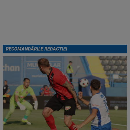
Cel mai bine plătit jucător din
SuperLigă a devenit liber! Gigi
Becali spunea: ”Pregătesc o
bombă! Bani mulți”
RECOMANDĂRILE REDACȚIEI