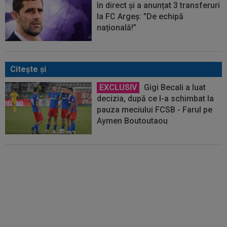
în direct și a anunțat 3 transferuri
la FC Argeș: ”De echipă
națională!”
Citeşte şi
EXCLUSIV
Gigi Becali a luat
decizia, după ce l-a schimbat la
pauza meciului FCSB - Farul pe
Aymen Boutoutaou
EXCLUSIV
Gigi Becali nu s-a
ferit să recunoască: ”Nu vreau
niciuna! Cam ai dreptate, dar, ca
să-mi ascund răutatea, nu mă uit”