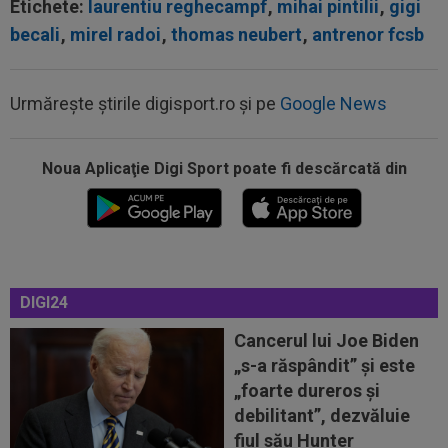
Etichete:
laurentiu reghecampf
,
mihai pintilii
,
gigi
becali
,
mirel radoi
,
thomas neubert
,
antrenor fcsb
Urmărește știrile digisport.ro și pe
Google News
Noua Aplicaţie Digi Sport poate fi descărcată din
12:07
VIDEO
Chindia Târgoviște - Metaloglobus,
16:30, pe Digi Sport 1. Ultimul meci al...
11:57
EXCLUSIV
Dani Coman a intrat în direct și a
DIGI24
anunțat 3 transferuri la FC Argeș: ”De...
Cancerul lui Joe Biden
11:43
EXCLUSIV
A ”explodat” în SuperLigă și e gata
„s-a răspândit” şi este
de transfer: ”Nu a scos până acum atacant...
„foarte dureros și
11:35
AUR pentru România la Campionatele
debilitant”, dezvăluie
Mondiale U19!
fiul său Hunter