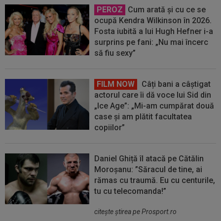
PEROZ
Cum arată și cu ce se
ocupă Kendra Wilkinson în 2026.
Fosta iubită a lui Hugh Hefner i-a
surprins pe fani: „Nu mai încerc
să fiu sexy”
FILM NOW
Câți bani a câștigat
actorul care îi dă voce lui Sid din
„Ice Age”: „Mi-am cumpărat două
case și am plătit facultatea
copiilor”
Daniel Ghiță îl atacă pe Cătălin
Moroșanu: ”Săracul de tine, ai
rămas cu traumă. Eu cu centurile,
tu cu telecomanda!”
citeşte ştirea pe Prosport.ro