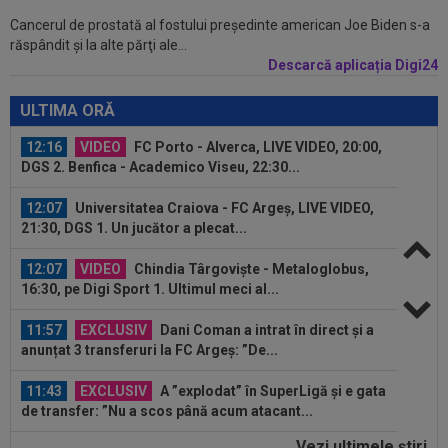
Cancerul de prostată al fostului preşedinte american Joe Biden s-a
11:34
FOTO
Lionel Messi a ajuns în Argentina,
răspândit şi la alte părţi ale...
după moartea tatălui său
Descarcă aplicația Digi24
12:20
FOTO
Cristiano Ronaldo nu s-a putut abține,
după ce sute de oameni au apărut la...
ULTIMA ORĂ
12:16
VIDEO
FC Porto - Alverca, LIVE VIDEO, 20:00,
DGS 2. Benfica - Academico Viseu, 22:30...
12:07
Universitatea Craiova - FC Argeș, LIVE VIDEO,
21:30, DGS 1. Un jucător a plecat...
12:07
VIDEO
Chindia Târgoviște - Metaloglobus,
16:30, pe Digi Sport 1. Ultimul meci al...
11:57
EXCLUSIV
Dani Coman a intrat în direct și a
anunțat 3 transferuri la FC Argeș: ”De...
11:43
EXCLUSIV
A ”explodat” în SuperLigă și e gata
de transfer: ”Nu a scos până acum atacant...
Vezi ultimele ştiri