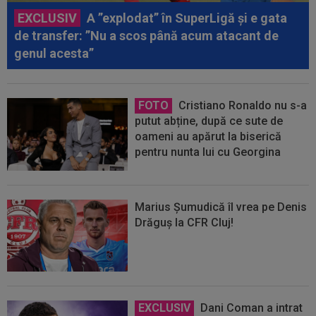
EXCLUSIV
A ”explodat” în SuperLigă și e gata
de transfer: ”Nu a scos până acum atacant de
genul acesta”
FOTO
Cristiano Ronaldo nu s-a
putut abține, după ce sute de
oameni au apărut la biserică
pentru nunta lui cu Georgina
Marius Șumudică îl vrea pe Denis
Drăguș la CFR Cluj!
EXCLUSIV
Dani Coman a intrat