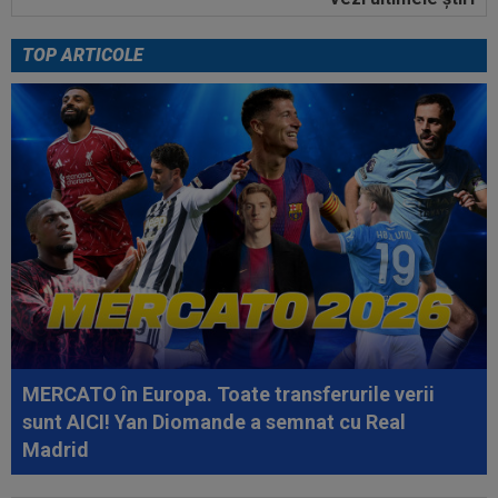
11:35
AUR pentru România la Campionatele
Mondiale U19!
TOP ARTICOLE
11:34
FOTO
Lionel Messi a ajuns în Argentina,
după moartea tatălui său
12:20
FOTO
Cristiano Ronaldo nu s-a putut abține,
după ce sute de oameni au apărut la...
12:16
VIDEO
FC Porto - Alverca, LIVE VIDEO, 20:00,
DGS 2. Benfica - Academico Viseu, 22:30...
12:07
Universitatea Craiova - FC Argeș, LIVE VIDEO,
21:30, DGS 1. Un jucător a plecat...
12:07
VIDEO
Chindia Târgoviște - Metaloglobus,
16:30, pe Digi Sport 1. Ultimul meci al...
MERCATO în Europa. Toate transferurile verii
11:57
EXCLUSIV
Dani Coman a intrat în direct și a
sunt AICI! Yan Diomande a semnat cu Real
anunțat 3 transferuri la FC Argeș: ”De...
Madrid