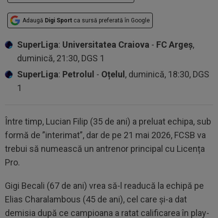
Adaugă
Digi Sport
ca sursă preferată în Google
SuperLiga
:
Universitatea Craiova
-
FC Argeș
,
duminică, 21:30, DGS 1
SuperLiga
:
Petrolul
-
Oțelul
, duminică, 18:30, DGS
1
Între timp, Lucian Filip (35 de ani) a preluat echipa, sub
formă de ”interimat”, dar de pe 21 mai 2026, FCSB va
trebui să numească un antrenor principal cu Licența
Pro.
Gigi Becali (67 de ani) vrea să-l readucă la echipă pe
Elias Charalambous (45 de ani), cel care și-a dat
demisia după ce campioana a ratat calificarea în play-