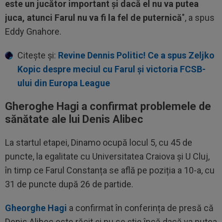
este un jucător important şi dacă el nu va putea
juca, atunci Farul nu va fi la fel de puternică
", a spus
Eddy Gnahore.
Citește și:
Revine Dennis Politic! Ce a spus Zeljko
Kopic despre meciul cu Farul și victoria FCSB-
ului din Europa League
Gheroghe Hagi a confirmat problemele de
sănătate ale lui Denis Alibec
La startul etapei, Dinamo ocupă locul 5, cu 45 de
puncte, la egalitate cu Universitatea Craiova și U Cluj,
în timp ce Farul Constanța se află pe poziția a 10-a, cu
31 de puncte după 26 de partide.
Gheorghe Hagi
a confirmat în conferința de presă că
Denis Alibec este răcit și nu se știe încă dacă va putea