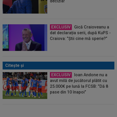
decizia!
EXCLUSIV
Gică Craioveanu a
dat declarația serii, după KuPS -
Craiova: ”Știi cine mă sperie?”
Citeşte şi
EXCLUSIV
Ioan Andone nu a
avut milă de jucătorul plătit cu
25.000€ pe lună la FCSB: ”Dă 8
pase din 10 înapoi”
Gigi Becali s-a convins de Eddy