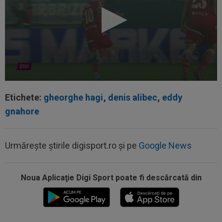
Etichete:
gheorghe hagi
,
denis alibec
,
eddy
gnahore
Urmărește știrile digisport.ro și pe
Google News
Noua Aplicaţie Digi Sport poate fi descărcată din
00:22
EXCLUSIV
Gică Craioveanu a dat declarația
serii, după KuPS - Craiova: ”Știi cine mă...