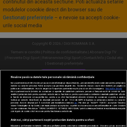
continutul din aceasta sectiune. Poti actualiza setarile
modulelor coookie direct din browser sau de
Gestionați preferințele
– e nevoie sa accepti cookie-
urile social media
Copyright © 2026 / DIGI ROMANIA S.A.
Termeni si conditii
Politica de confidentialitate
Abonare Digi TV
Frecvente Digi Sport
Retransmisie Digi Sport
Contact/Info
Codul etic
Gestionați preferințele
Versiune desktop
Nouă ne pasă ca datele tale personale să rămână confidențiale
Noi și partenerii noștri
30
stocăm și/sau accesăm informații pe dispozitivul dvs., precum identificatorii cookie unici pentru prelucrarea
datelor cu caracter personal. Puteți accepta sau gestiona alegerile dvs. făcând clic mai jos sau în orice moment, pe pagina cu
politica de confidențialitate. Aceste alegeri vor fi raportate partenerilor noștri și nu vă vor afecta navigarea.
Mai multe detalii
Noi si partenerii nostri (retelele de socializare si agentiile de publicitate partenere, precum si furnizorii nostri de servicii de date
analitice) prelucram date pentru a permite website-ului sa functioneze, pentru a personaliza continutul si anunturile publicitare afisate
in functie de interesele si/sau profilul dvs., pentru a va oferi functionalitati aferente retelelor de socializare si pentru a analiza
traficul pe website. Beneficiati de drepturile prevazute de art. 15-22 din GDPR in legatura cu prelucrarea datelor cu caracter
personal. Aceste drepturi pot fi exercitate prin modalitatea indicata
aici
. Prin click pe “ACCEPT TOATE”, acceptati folosirea
tuturor Tehnologiilor de tip Cookie, care implica inclusiv acceptul dvs. cu privire la stocarea/accesarea informatiilor de catre Vendor-ii
cu care colaboram. Prin click pe “VREAU SA MODIFIC SETARILE INDIVIDUAL” puteti schimba preferintele in mod individual, mai putin
cele legate de cookie strict necesare pentru functionarea website-ului.
Atât noi, cât și partenerii noștri prelucrăm datele pentru a oferi:
Măsurarea performanței reclamelor. Utilizarea profilurilor pentru selectarea conținutului personalizat. Stocarea și/sau accesarea