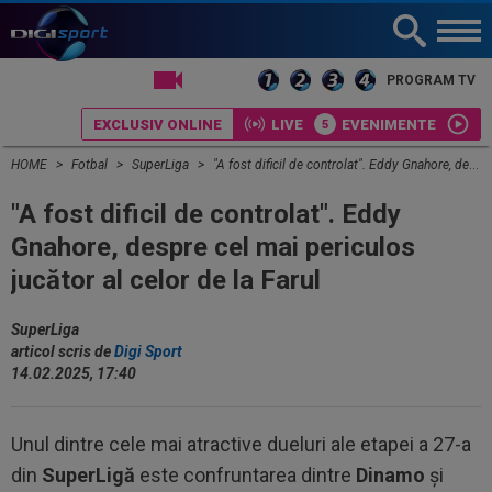
LIVE TV
PROGRAM TV
EXCLUSIV ONLINE
LIVE
EVENIMENTE
HOME
Fotbal
SuperLiga
"A fost dificil de controlat". Eddy Gnahore, despre cel mai periculos jucător al celor de la Farul
"A fost dificil de controlat". Eddy
Gnahore, despre cel mai periculos
jucător al celor de la Farul
SuperLiga
articol scris de
Digi Sport
14.02.2025, 17:40
Unul dintre cele mai atractive dueluri ale etapei a 27-a
din
SuperLigă
este confruntarea dintre
Dinamo
și