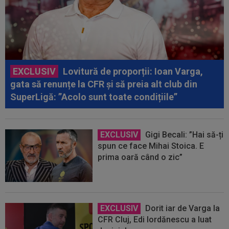
EXCLUSIV
Lovitură de proporții: Ioan Varga,
gata să renunțe la CFR și să preia alt club din
SuperLigă: ”Acolo sunt toate condițiile”
EXCLUSIV
Gigi Becali: ”Hai să-ți
spun ce face Mihai Stoica. E
prima oară când o zic”
EXCLUSIV
Dorit iar de Varga la
CFR Cluj, Edi Iordănescu a luat