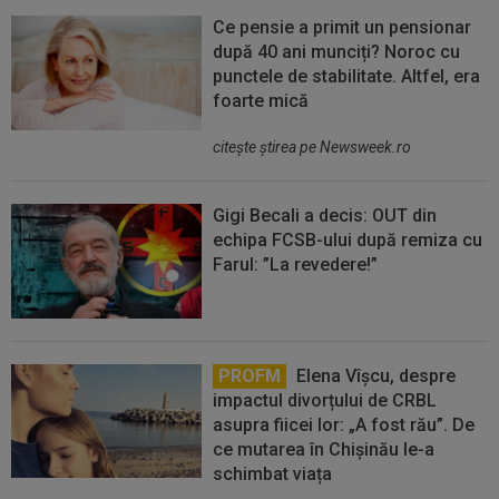
Ce pensie a primit un pensionar
după 40 ani munciți? Noroc cu
punctele de stabilitate. Altfel, era
foarte mică
citeşte ştirea pe Newsweek.ro
Gigi Becali a decis: OUT din
echipa FCSB-ului după remiza cu
Farul: ”La revedere!”
PROFM
Elena Vîșcu, despre
impactul divorțului de CRBL
asupra fiicei lor: „A fost rău”. De
ce mutarea în Chișinău le-a
schimbat viața