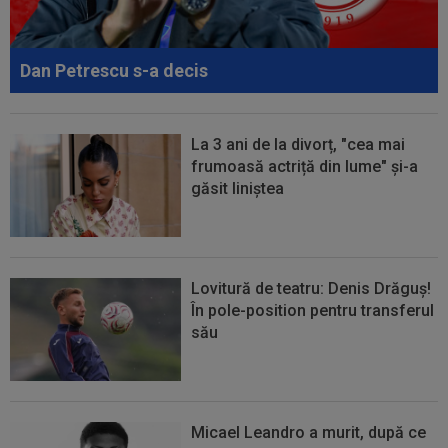
00:22
EXCLUSIV
Gică Craioveanu a dat declarația
serii, după KuPS - Craiova: ”Știi cine mă...
Dan Petrescu s-a decis
00:12
Barcelona, 180 de milioane de euro pentru
Rodri!
La 3 ani de la divorț, "cea mai
frumoasă actriță din lume" și-a
găsit liniștea
Lovitură de teatru: Denis Drăguș!
În pole-position pentru transferul
său
Micael Leandro a murit, după ce