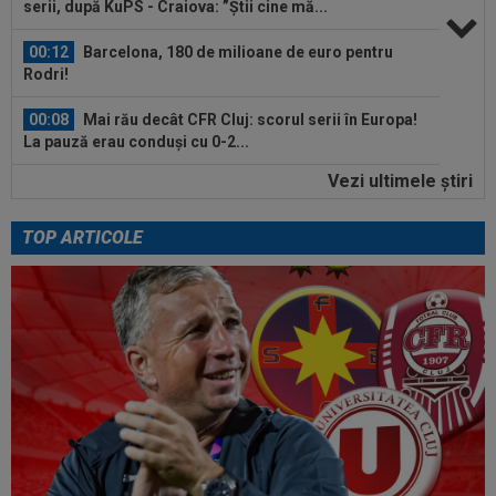
serii, după KuPS - Craiova: ”Știi cine mă...
00:12
Barcelona, 180 de milioane de euro pentru
Rodri!
00:08
Mai rău decât CFR Cluj: scorul serii în Europa!
La pauză erau conduși cu 0-2...
Vezi ultimele ştiri
00:01
EXCLUSIV
Folha, OUT de la CFR Cluj după
dezastrul cu Tromso! ”Îi dau afară pe toți!”...
TOP ARTICOLE
23:52
EXCLUSIV
Gigi Becali: ”Am vândut un jucător
pe 3.000.000 €”
00:43
EXCLUSIV
Lovitură de proporții: Ioan Varga,
gata să renunțe la CFR și să preia alt club...
00:41
EXCLUSIV
Gigi Becali: ”Hai să-ți spun ce face
Mihai Stoica. E prima oară când o zic”
00:34
EXCLUSIV
Dorit iar de Varga la CFR Cluj, Edi
Iordănescu a luat decizia!