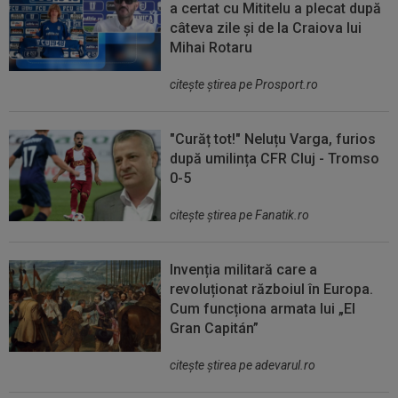
a certat cu Mititelu a plecat după
câteva zile și de la Craiova lui
Mihai Rotaru
citeşte ştirea pe Prosport.ro
"Curăț tot!" Neluțu Varga, furios
după umilința CFR Cluj - Tromso
0-5
citeşte ştirea pe Fanatik.ro
Invenția militară care a
revoluționat războiul în Europa.
Cum funcționa armata lui „El
Gran Capitán”
citeşte ştirea pe adevarul.ro