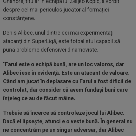
Gnahore, titular în echipa lui Zeljko Kopic, a vorbit
despre cel mai periculos jucător al formației
constănțene.
Denis Alibec, unul dintre cei mai experimentați
atacanți din SuperLigă, este fotbalistul capabil să
pună probleme defensivei dinamoviste.
"
Farul este o echipă bună, are un loc valoros, dar
Alibec iese în evidenţă. Este un atacant de valoare.
Când am jucat în deplasare cu Farul a fost dificil de
controlat, dar consider că avem fundaşi buni care
înţeleg ce au de făcut mâine.
Trebuie să încerce să controleze jocul lui Alibec.
Dacă el lipseşte, atunci e o veste bună. În general nu
ne concentrăm pe un singur adversar, dar Alibec