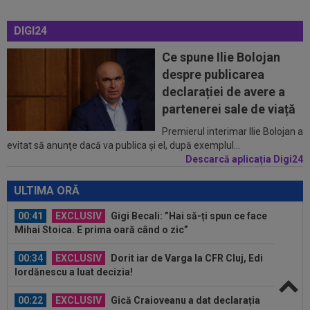
00:12
Barcelona, 180 de milioane de euro pentru
Rodri!
DIGI24
00:08
Mai rău decât CFR Cluj: scorul serii în Europa!
Ce spune Ilie Bolojan
La pauză erau conduși cu 0-2...
despre publicarea
00:01
EXCLUSIV
Folha, OUT de la CFR Cluj după
declarației de avere a
dezastrul cu Tromso! ”Îi dau afară pe toți!”...
partenerei sale de viață
23:52
EXCLUSIV
Gigi Becali: ”Am vândut un jucător
Premierul interimar Ilie Bolojan a
evitat să anunţe dacă va publica şi el, după exemplul...
pe 3.000.000 €”
Descarcă aplicația Digi24
00:43
EXCLUSIV
Lovitură de proporții: Ioan Varga,
gata să renunțe la CFR și să preia alt club...
ULTIMA ORĂ
00:41
EXCLUSIV
Gigi Becali: ”Hai să-ți spun ce face
Mihai Stoica. E prima oară când o zic”
00:34
EXCLUSIV
Dorit iar de Varga la CFR Cluj, Edi
Iordănescu a luat decizia!
00:22
EXCLUSIV
Gică Craioveanu a dat declarația