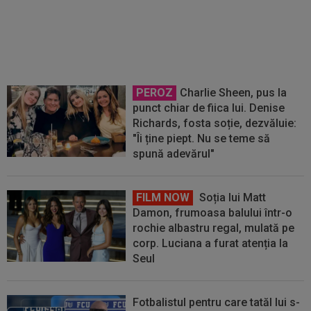
Gnahore și i-a decis soarta la
FCSB, după doar 3 apariții!
PEROZ
Charlie Sheen, pus la
punct chiar de fiica lui. Denise
Richards, fosta soție, dezvăluie:
"Îi ține piept. Nu se teme să
spună adevărul"
FILM NOW
Soția lui Matt
Damon, frumoasa balului într-o
rochie albastru regal, mulată pe
corp. Luciana a furat atenția la
Seul
Fotbalistul pentru care tatăl lui s-