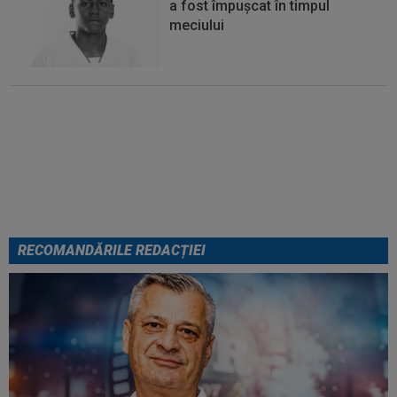
a fost împușcat în timpul
meciului
Italienii au tras concluzia despre
Cristi Chivu, după AC Milan - Inter
RECOMANDĂRILE REDACȚIEI