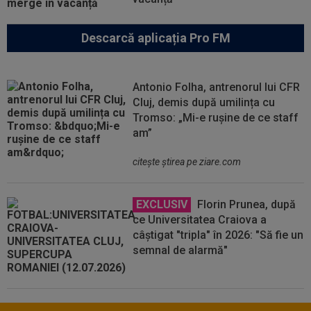
Descarcă aplicația Pro FM
Antonio Folha, antrenorul lui CFR
Cluj, demis după umilința cu
Tromso: „Mi-e rușine de ce staff
am”
citeşte ştirea pe ziare.com
EXCLUSIV
Florin Prunea, după
ce Universitatea Craiova a
câștigat "tripla" în 2026: "Să fie un
semnal de alarmă"