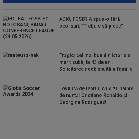
00:01
EXCLUSIV
Radu Naum, reacția serii după ce
Marius Șumudică a început negocierile cu CFR...
ADIO, FCSB? A spus-o fără
ocolișuri: ”Trebuie să plece”
00:01
Rușii îl provoacă pe David Popovici înaintea
Europenelor: ”Va pierde aurul!”...
00:00
EXCLUSIV
Atacant pentru FCSB! A făcut
anunțul ÎN DIRECT: ”Îi dau eu lui Gigi unul bun”
Tragic: cel mai bun din istorie a
murit subit, la 43 de ani.
Solicitarea neobișnuită a familiei
Lovitură de teatru, cu o zi înainte
de nuntă: Cristiano Ronaldo și
Georgina Rodriguez!
Au plusat! Între Real Madrid și
Arsenal, Vinicius Junior a ales și
semnează contractul carierei