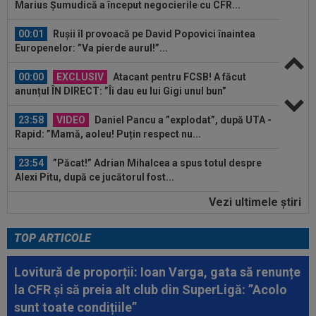
Marius Șumudică a început negocierile cu CFR...
00:01
Rușii îl provoacă pe David Popovici înaintea
Europenelor: ”Va pierde aurul!”...
00:00
EXCLUSIV
Atacant pentru FCSB! A făcut
anunțul ÎN DIRECT: ”Îi dau eu lui Gigi unul bun”
23:58
VIDEO
Daniel Pancu a ”explodat”, după UTA -
Rapid: ”Mamă, aoleu! Puțin respect nu...
23:54
”Păcat!” Adrian Mihalcea a spus totul despre
Alexi Pitu, după ce jucătorul fost...
Vezi ultimele ştiri
23:42
EXCLUSIV
2 la 1: au dat verdictul la cea mai
controversată fază din UTA - Rapid...
TOP ARTICOLE
00:02
EXCLUSIV
Rapid a dat lovitura! Victor
Angelescu a anunțat transferul: "Foarte bun"
Lovitură de proporții: Ioan Varga, gata să renunțe
la CFR și să preia alt club din SuperLigă: ”Acolo
00:02
OFICIAL
Dezastru: după Barcelona, a ratat
sunt toate condițiile”
transferul la încă o echipă de UCL! Picat la...