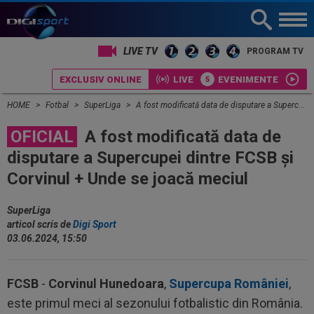
LIVE TV
PROGRAM TV
EXCLUSIV ONLINE
LIVE
EVENIMENTE
HOME
Fotbal
SuperLiga
A fost modificată data de disputare a Supercupei dintre FCSB și Corvinul + Unde se joacă meciul
OFICIAL
A fost modificată data de
disputare a Supercupei dintre FCSB și
Corvinul + Unde se joacă meciul
SuperLiga
articol scris de
Digi Sport
03.06.2024, 15:50
FCSB
-
Corvinul Hunedoara
,
Supercupa României
,
este primul meci al sezonului fotbalistic din România.