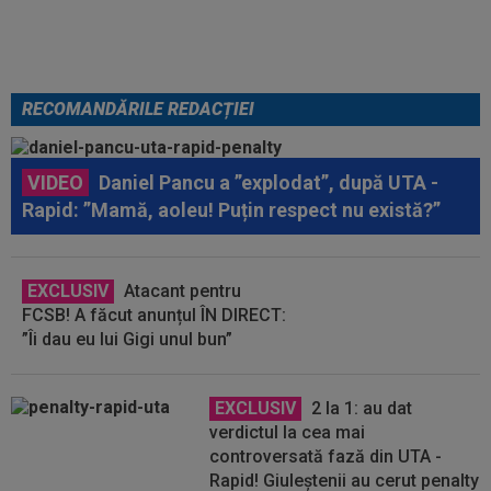
RECOMANDĂRILE REDACȚIEI
VIDEO
Daniel Pancu a ”explodat”, după UTA -
Rapid: ”Mamă, aoleu! Puțin respect nu există?”
EXCLUSIV
Atacant pentru
FCSB! A făcut anunțul ÎN DIRECT:
”Îi dau eu lui Gigi unul bun”
EXCLUSIV
2 la 1: au dat
verdictul la cea mai
controversată fază din UTA -
Rapid! Giuleștenii au cerut penalty