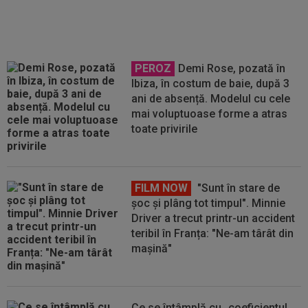
Craiova și celelalte”
PEROZ
Demi Rose, pozată în
Ibiza, în costum de baie, după 3
ani de absență. Modelul cu cele
mai voluptuoase forme a atras
toate privirile
FILM NOW
"Sunt în stare de
șoc și plâng tot timpul". Minnie
Driver a trecut printr-un accident
teribil în Franța: "Ne-am târât din
mașină"
Ce se întâmplă cu „coeficientul