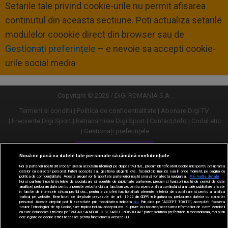
Setarile tale privind cookie-urile nu permit afisarea
continutul din aceasta sectiune. Poti actualiza setarile
modulelor coookie direct din browser sau de
Gestionați preferințele
– e nevoie sa accepti cookie-
urile social media
Copyright © 2026 / DIGI ROMANIA S.A.
Termeni si conditii
Politica de confidentialitate
Abonare Digi TV
Frecvente Digi Sport
Retransmisie Digi Sport
Contact/Info
Codul etic
Gestionați preferințele
Versiune desktop
Nouă ne pasă ca datele tale personale să rămână confidențiale
Noi și partenerii noștri
30
stocăm și/sau accesăm informații pe dispozitivul dvs., precum identificatorii cookie unici pentru prelucrarea
datelor cu caracter personal. Puteți accepta sau gestiona alegerile dvs. făcând clic mai jos sau în orice moment, pe pagina cu
politica de confidențialitate. Aceste alegeri vor fi raportate partenerilor noștri și nu vă vor afecta navigarea.
Mai multe detalii
Noi si partenerii nostri (retelele de socializare si agentiile de publicitate partenere, precum si furnizorii nostri de servicii de date
analitice) prelucram date pentru a permite website-ului sa functioneze, pentru a personaliza continutul si anunturile publicitare afisate
in functie de interesele si/sau profilul dvs., pentru a va oferi functionalitati aferente retelelor de socializare si pentru a analiza
traficul pe website. Beneficiati de drepturile prevazute de art. 15-22 din GDPR in legatura cu prelucrarea datelor cu caracter
personal. Aceste drepturi pot fi exercitate prin modalitatea indicata
aici
. Prin click pe “ACCEPT TOATE”, acceptati folosirea
tuturor Tehnologiilor de tip Cookie, care implica inclusiv acceptul dvs. cu privire la stocarea/accesarea informatiilor de catre Vendor-ii
cu care colaboram. Prin click pe “VREAU SA MODIFIC SETARILE INDIVIDUAL” puteti schimba preferintele in mod individual, mai putin
cele legate de cookie strict necesare pentru functionarea website-ului.