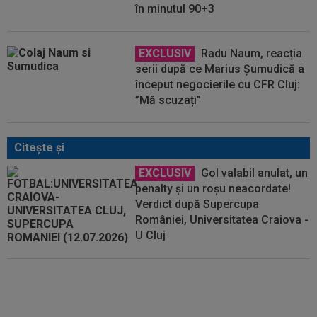
în minutul 90+3
EXCLUSIV
Radu Naum, reacția
serii după ce Marius Șumudică a
început negocierile cu CFR Cluj:
”Mă scuzați”
Citeşte şi
EXCLUSIV
Gol valabil anulat, un
penalty și un roșu neacordate!
Verdict după Supercupa
României, Universitatea Craiova -
U Cluj
VIDEO EXCLUSIV
Avertismentul
lui Ilie Dumitrescu! ”Aici e
diferența dintre Universitatea