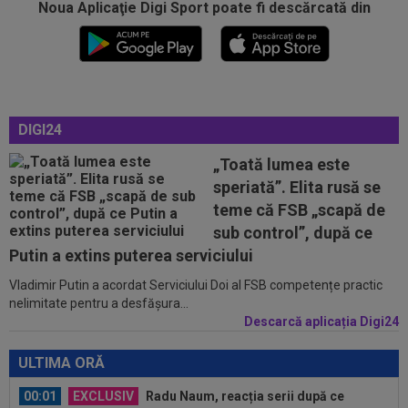
Noua Aplicaţie Digi Sport poate fi descărcată din
00:01
Rușii îl provoacă pe David Popovici înaintea
Europenelor: ”Va pierde aurul!”...
00:00
EXCLUSIV
Atacant pentru FCSB! A făcut
anunțul ÎN DIRECT: ”Îi dau eu lui Gigi unul bun”
23:58
VIDEO
Daniel Pancu a ”explodat”, după UTA -
DIGI24
Rapid: ”Mamă, aoleu! Puțin respect nu...
„Toată lumea este
23:54
”Păcat!” Adrian Mihalcea a spus totul despre
speriată”. Elita rusă se
Alexi Pitu, după ce jucătorul fost...
teme că FSB „scapă de
23:42
EXCLUSIV
2 la 1: au dat verdictul la cea mai
sub control”, după ce
controversată fază din UTA - Rapid...
Putin a extins puterea serviciului
Vladimir Putin a acordat Serviciului Doi al FSB competențe practic
00:02
EXCLUSIV
Rapid a dat lovitura! Victor
nelimitate pentru a desfășura...
Angelescu a anunțat transferul: "Foarte bun"
Descarcă aplicația Digi24
00:02
OFICIAL
Dezastru: după Barcelona, a ratat
transferul la încă o echipă de UCL! Picat la...
ULTIMA ORĂ
00:01
EXCLUSIV
Radu Naum, reacția serii după ce