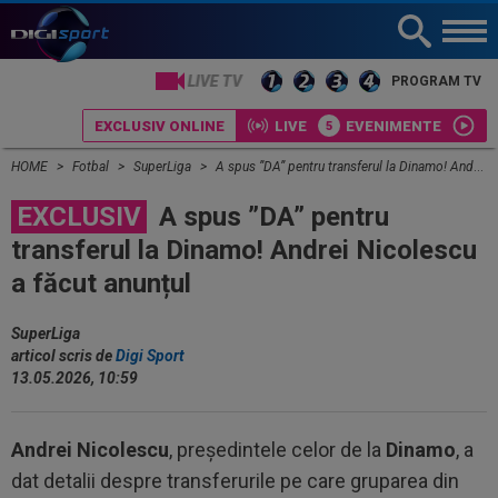
LIVE TV
PROGRAM TV
EXCLUSIV ONLINE
LIVE
EVENIMENTE
HOME
Fotbal
SuperLiga
A spus ”DA” pentru transferul la Dinamo! Andrei Nicolescu a făcut anunțul
EXCLUSIV
A spus ”DA” pentru
transferul la Dinamo! Andrei Nicolescu
a făcut anunțul
SuperLiga
articol scris de
Digi Sport
13.05.2026, 10:59
Andrei Nicolescu
, președintele celor de la
Dinamo
, a
dat detalii despre transferurile pe care gruparea din