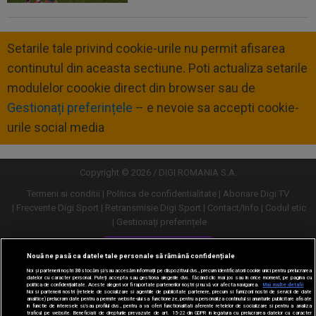
Setarile tale privind cookie-urile nu permit afisarea
continutul din aceasta sectiune. Poti actualiza setarile
modulelor coookie direct din browser sau de
Gestionați preferințele
– e nevoie sa accepti cookie-
urile social media
Copyright © 2026 / DIGI ROMANIA S.A.
Termeni si conditii
Politica de confidentialitate
Abonare Digi TV
Frecvente Digi Sport
Retransmisie Digi Sport
Contact/Info
Codul etic
Gestionați preferințele
Versiune desktop
Nouă ne pasă ca datele tale personale să rămână confidențiale
Noi și partenerii noștri
30
stocăm și/sau accesăm informații pe dispozitivul dvs., precum identificatorii cookie unici pentru prelucrarea
datelor cu caracter personal. Puteți accepta sau gestiona alegerile dvs. făcând clic mai jos sau în orice moment, pe pagina cu
politica de confidențialitate. Aceste alegeri vor fi raportate partenerilor noștri și nu vă vor afecta navigarea.
Mai multe detalii
Noi si partenerii nostri (retelele de socializare si agentiile de publicitate partenere, precum si furnizorii nostri de servicii de date
analitice) prelucram date pentru a permite website-ului sa functioneze, pentru a personaliza continutul si anunturile publicitare afisate
in functie de interesele si/sau profilul dvs., pentru a va oferi functionalitati aferente retelelor de socializare si pentru a analiza
traficul pe website. Beneficiati de drepturile prevazute de art. 15-22 din GDPR in legatura cu prelucrarea datelor cu caracter