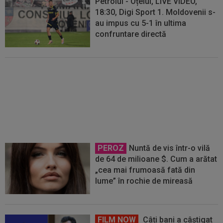
Petrolul - Oțelul, LIVE VIDEO,
18:30, Digi Sport 1. Moldovenii s-
au impus cu 5-1 în ultima
confruntare directă
Noul transfer al lui Real Madrid l-
a lăsat ”mască” la debut: Jose
Mourinho, verdict ”brutal”
PEROZ
Nuntă de vis într-o vilă
de 64 de milioane $. Cum a arătat
„cea mai frumoasă fată din
lume” în rochie de mireasă
FILM NOW
Câți bani a câștigat