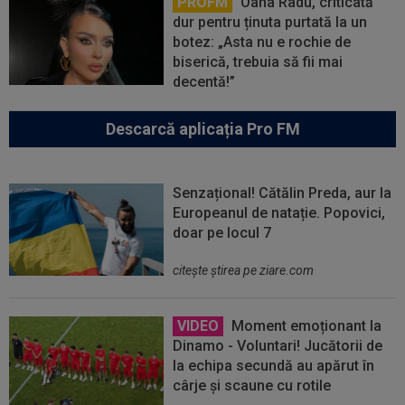
PROFM
Oana Radu, criticată
dur pentru ținuta purtată la un
botez: „Asta nu e rochie de
biserică, trebuia să fii mai
decentă!”
Descarcă aplicația Pro FM
Senzațional! Cătălin Preda, aur la
Europeanul de natație. Popovici,
doar pe locul 7
citeşte ştirea pe ziare.com
VIDEO
Moment emoționant la
Dinamo - Voluntari! Jucătorii de
la echipa secundă au apărut în
cârje și scaune cu rotile