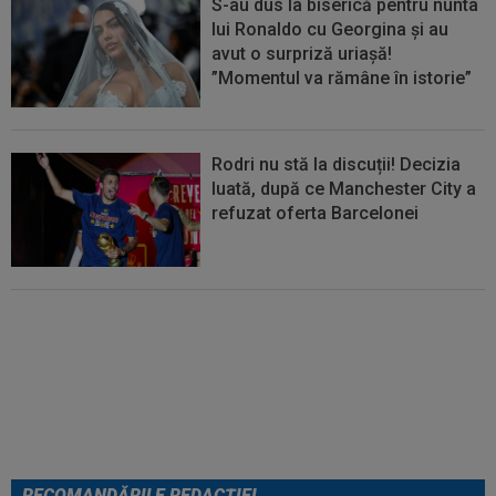
S-au dus la biserică pentru nunta
lui Ronaldo cu Georgina și au
avut o surpriză uriașă!
”Momentul va rămâne în istorie”
Rodri nu stă la discuții! Decizia
luată, după ce Manchester City a
refuzat oferta Barcelonei
Cel mai bine plătit jucător din
SuperLigă a devenit liber! Gigi
Becali spunea: ”Pregătesc o
bombă! Bani mulți”
RECOMANDĂRILE REDACȚIEI