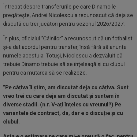
Întrebat despre transferurile pe care Dinamo le
pregătește, Andrei Nicolescu a recunoscut că deja se
discută cu trei jucători pentru sezonul 2026/2027.
În plus, oficialul ”Câinilor” a recunoscut că un fotbalist
și-a dat acordul pentru transfer, însă fără să anunțe
numele acestuia. Totuși, Nicolescu a dezvăluit că
trebuie Dinamo trebuie să se înțeleagă și cu clubul
pentru ca mutarea să se realizeze.
”Pe câțiva îi știm, am discutat deja cu câțiva. Sunt
vreo trei cu care deja am discutat și suntem în
diverse stadii. (n.r. V-ați înțeles cu vreunul?) Pe
variantele de contract, da, dar e o discuție și cu
clubul.
Asta e o estimare pe care mi-e greu să o fac, pentru