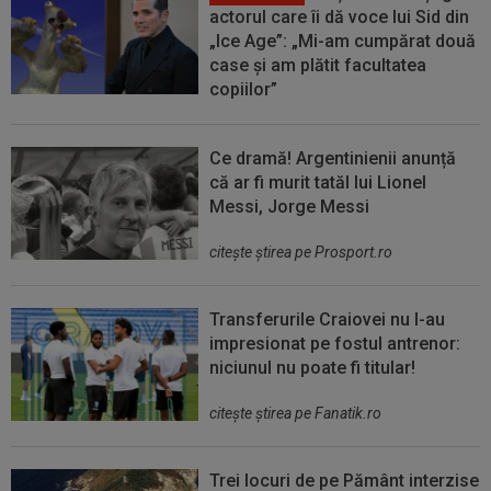
actorul care îi dă voce lui Sid din
„Ice Age”: „Mi-am cumpărat două
case și am plătit facultatea
copiilor”
Ce dramă! Argentinienii anunță
că ar fi murit tatăl lui Lionel
Messi, Jorge Messi
citeşte ştirea pe Prosport.ro
Transferurile Craiovei nu l-au
impresionat pe fostul antrenor:
niciunul nu poate fi titular!
citeşte ştirea pe Fanatik.ro
Trei locuri de pe Pământ interzise