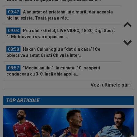
09:47
A anunțat că prietena lui a murit, dar aceasta
nici nu exista. Toată țara a râs...
09:03
Petrolul - Oțelul, LIVE VIDEO, 18:30, Digi Sport
1. Moldovenii s-au impus cu...
08:58
Hakan Calhanoglu a ”dat din casă”! Ce
obiective a setat Cristi Chivu la Inter...
08:57
”Meciul anului”: în minutul 10, oaspeții
conduceau cu 3-0, însă abia apoi a...
Vezi ultimele ştiri
08:52
După 1.085 de zile! Adrian Mazilu a dat primul
gol pentru Dinamo și nu s-a...
TOP ARTICOLE
08:43
Universitatea Craiova - FC Argeș, LIVE VIDEO,
21:30, DGS 1. Un jucător a plecat...
09:48
Giovanni Becali l-a propus pe Ștefan Baiaram în
Serie A