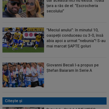
dar aceasta nici nu exista. Toată
țara a râs de el: ”Escrocheria
secolului”
”Meciul anului”: în minutul 10,
oaspeții conduceau cu 3-0, însă
abia apoi a urmat ”nebunia”! S-au
mai marcat ȘAPTE goluri
Giovanni Becali l-a propus pe
Ștefan Baiaram în Serie A
Citeşte şi