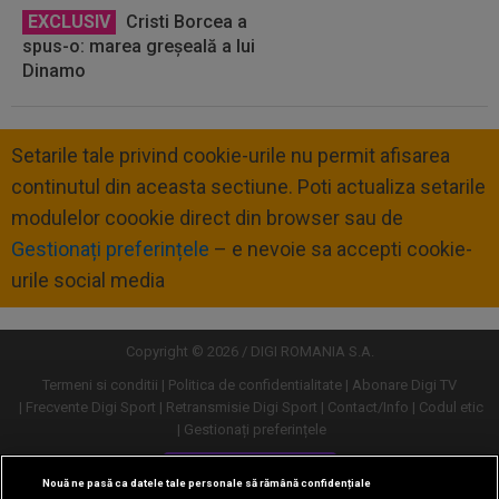
EXCLUSIV
Cristi Borcea a
spus-o: marea greșeală a lui
Dinamo
Setarile tale privind cookie-urile nu permit afisarea
continutul din aceasta sectiune. Poti actualiza setarile
modulelor coookie direct din browser sau de
Gestionați preferințele
– e nevoie sa accepti cookie-
urile social media
Copyright © 2026 / DIGI ROMANIA S.A.
Termeni si conditii
Politica de confidentialitate
Abonare Digi TV
Frecvente Digi Sport
Retransmisie Digi Sport
Contact/Info
Codul etic
Gestionați preferințele
Versiune desktop
Nouă ne pasă ca datele tale personale să rămână confidențiale