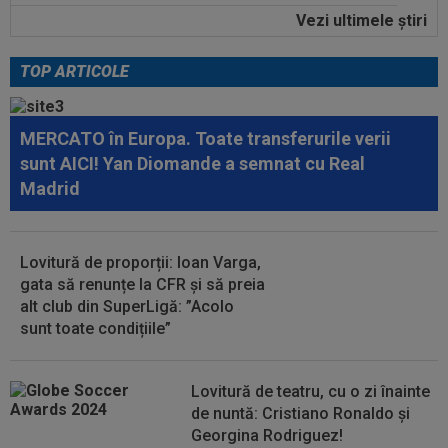
Vezi ultimele ştiri
07:10
Nana Falemi i-a spus lui Gigi Becali ce decizie
să ia cu Marius Baciu: "Nu are...
TOP ARTICOLE
08:30
Coșmar pentru Alexi Pitu, după UTA Arad -
Rapid! Cât ar putea lipsi
MERCATO în Europa. Toate transferurile verii
08:15
Rodri nu stă la discuții! Decizia luată, după ce
sunt AICI! Yan Diomande a semnat cu Real
Manchester City a refuzat...
Madrid
08:04
FOTO
Trei jucători au primit aceeași notă,
după UTA - Rapid
Lovitură de proporții: Ioan Varga,
08:03
EXCLUSIV
Rapid s-a convins de Filip
gata să renunțe la CFR și să preia
Stojilkovic, după doar o singură repriză
alt club din SuperLigă: ”Acolo
sunt toate condițiile”
08:00
(P) Un pariu de doar 5 Lei s-a transformat într-
un jackpot de peste 3 milioane...
Lovitură de teatru, cu o zi înainte
de nuntă: Cristiano Ronaldo și
Georgina Rodriguez!