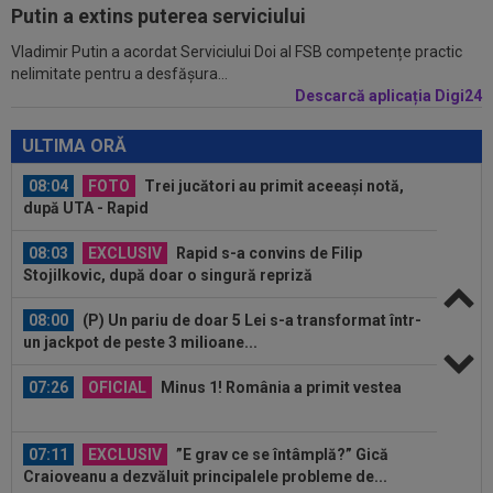
să ia cu Marius Baciu: "Nu are...
Putin a extins puterea serviciului
Vladimir Putin a acordat Serviciului Doi al FSB competențe practic
08:30
Coșmar pentru Alexi Pitu, după UTA Arad -
nelimitate pentru a desfășura...
Rapid! Cât ar putea lipsi
Descarcă aplicația Digi24
08:15
Rodri nu stă la discuții! Decizia luată, după ce
Manchester City a refuzat...
ULTIMA ORĂ
08:04
FOTO
Trei jucători au primit aceeași notă,
după UTA - Rapid
08:03
EXCLUSIV
Rapid s-a convins de Filip
Stojilkovic, după doar o singură repriză
08:00
(P) Un pariu de doar 5 Lei s-a transformat într-
un jackpot de peste 3 milioane...
07:26
OFICIAL
Minus 1! România a primit vestea
07:11
EXCLUSIV
”E grav ce se întâmplă?” Gică
Craioveanu a dezvăluit principalele probleme de...