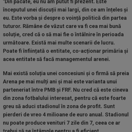
"Din păcate, eu nu am putut fi prezent. Este
începutul unei discuții mai largi, din ce am înțeles și
eu. Este vorba și despre o voință politică din partea
tuturor. Rămâne de văzut care va fi cea mai bună
soluție, cred că o să mai fie o întâlnire în perioada
următoare. Există mai multe scenarii de lucru.
Poate fi înființată o entitate, co-acționar primăria și
acea entitate să facă managementul arenei.
Mai există soluția unei concesiuni și o firmă să preia
Arena pe mai mulți ani și mai este varianta unui
parteneriat între PMB și FRF. Nu cred că este cineva
din zona fotbalului interesat, pentru că este foarte
greu să aduci stadionul în zona de profit. Sunt
pierderi de vreo 4 milioane de euro anual. Stadionul
nu poate produce venituri 7 zile din 7, ceea ce ar
trebui să se întâmple pentru a fi eficient.