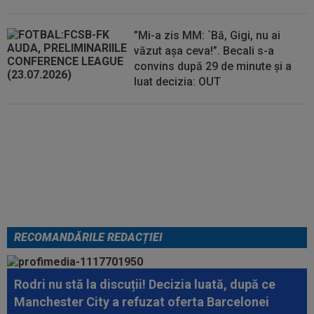
”Mi-a zis MM: `Bă, Gigi, nu ai
văzut așa ceva!”. Becali s-a
convins după 29 de minute și a
luat decizia: OUT
EXCLUSIV
Folha, OUT de la
CFR Cluj după dezastrul cu
Tromso! ”Îi dau afară pe toți!”.
DOUĂ nume ”luptă” pentru postul
de antrenor
RECOMANDĂRILE REDACȚIEI
Rodri nu stă la discuții! Decizia luată, după ce
Manchester City a refuzat oferta Barcelonei