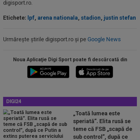
digisport.ro.
Etichete:
lpf
,
arena nationala
,
stadion
,
justin stefan
Urmărește știrile digisport.ro și pe
Google News
Noua Aplicaţie Digi Sport poate fi descărcată din
08:03
EXCLUSIV
Rapid s-a convins de Filip
Stojilkovic, după doar o singură repriză
08:00
(P) Un pariu de doar 5 Lei s-a transformat într-
un jackpot de peste 3 milioane...
07:26
OFICIAL
Minus 1! România a primit vestea
DIGI24
„Toată lumea este
07:11
EXCLUSIV
”E grav ce se întâmplă?” Gică
speriată”. Elita rusă se
Craioveanu a dezvăluit principalele probleme de...
teme că FSB „scapă de
07:10
Nana Falemi i-a spus lui Gigi Becali ce decizie
sub control”, după ce