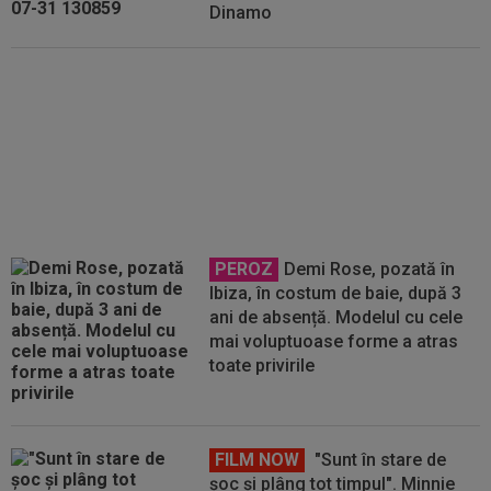
Dinamo
Modificări în programul etapei a
4-a, după ce Universitatea
Craiova a fost eliminată din
Champions League
PEROZ
Demi Rose, pozată în
Ibiza, în costum de baie, după 3
ani de absență. Modelul cu cele
mai voluptuoase forme a atras
toate privirile
FILM NOW
"Sunt în stare de
șoc și plâng tot timpul". Minnie