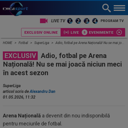
PROGRAM TV
EXCLUSIV ONLINE
LIVE
EVENIMENTE
HOME
Fotbal
SuperLiga
Adio, fotbal pe Arena Națională! Nu se mai joacă niciun meci în acest sezon
EXCLUSIV
Adio, fotbal pe Arena
Națională! Nu se mai joacă niciun meci
în acest sezon
SuperLiga
articol scris de
Alexandru Dan
01.05.2026, 11:32
Arena Națională
a devenit din nou indisponibilă
pentru meciurile de fotbal.