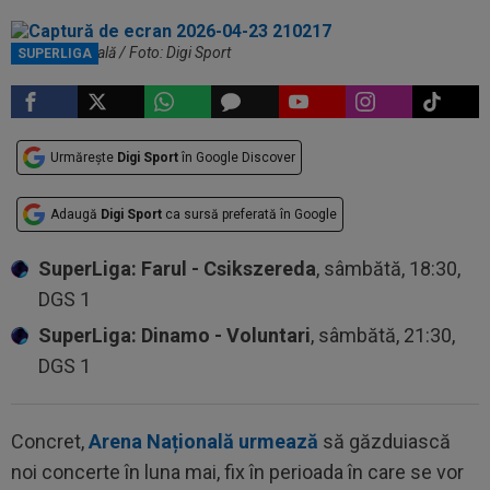
Arena Națională / Foto: Digi Sport
SUPERLIGA
Urmărește
Digi Sport
în Google Discover
Adaugă
Digi Sport
ca sursă preferată în Google
SuperLiga: Farul - Csikszereda
, sâmbătă, 18:30,
DGS 1
SuperLiga: Dinamo - Voluntari
, sâmbătă, 21:30,
DGS 1
Concret,
Arena Națională urmează
să găzduiască
noi concerte în luna mai, fix în perioada în care se vor