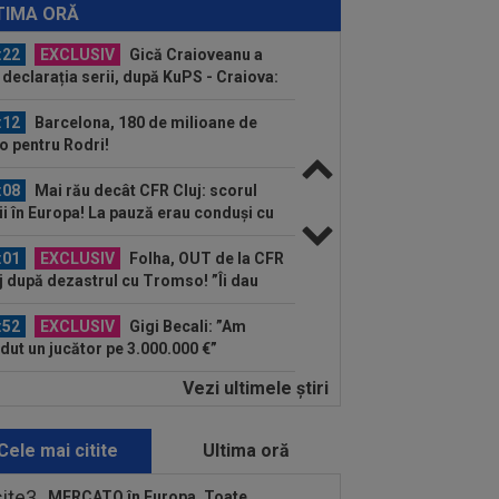
 Cluj, Edi Iordănescu a luat decizia!
TIMA ORĂ
:22
EXCLUSIV
Gică Craioveanu a
 declarația serii, după KuPS - Craiova:
ii cine mă...
:12
Barcelona, 180 de milioane de
o pentru Rodri!
:08
Mai rău decât CFR Cluj: scorul
ii în Europa! La pauză erau conduși cu
..
:01
EXCLUSIV
Folha, OUT de la CFR
j după dezastrul cu Tromso! ”Îi dau
ă pe toți!”...
:52
EXCLUSIV
Gigi Becali: ”Am
dut un jucător pe 3.000.000 €”
Vezi ultimele ştiri
:24
”Au schimbat contractul”! Decizia
tă de Real Madrid pentru transferul
..
Cele mai citite
Ultima oră
:10
VIDEO EXCLUSIV
Prima dată!
i Becali a spus de ce a intrat FCSB în
MERCATO în Europa. Toate