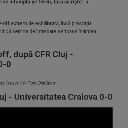
e se întâmplă pe teren, fără să riște
”, a
-off extrem de echilibrată, însă prestația
idică semne de întrebare serioase înaintea
ff, după CFR Cluj -
0-0
tea Craiova 0-0 / Foto: Digi Sport
j - Universitatea Craiova 0-0