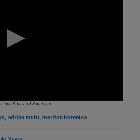
 etapa 8, play-off SuperLiga
va
,
adrian mutu
,
meriton korenica
gle News