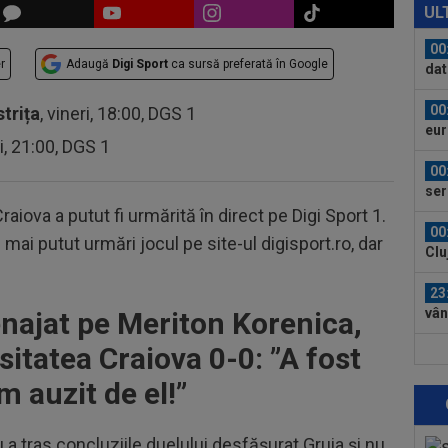
CFR
UL
00
r
Adaugă
Digi Sport
ca sursă preferată în Google
dat
”Șt
00
strița
, vineri, 18:00, DGS 1
eur
ri, 21:00, DGS 1
00
ser
0-2.
aiova a putut fi urmărită în direct pe Digi Sport 1.
00
ai putut urmări jocul pe site-ul digisport.ro, dar
Clu
afar
23
vân
najat pe Meriton Korenica,
sitatea Craiova 0-0: ”A fost
07
lua
 auzit de el!”
lui.
07
Gig
u a tras concluziile duelului desfășurat Gruia și nu