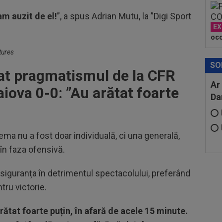
m auzit de el!
”, a spus Adrian Mutu, la ”Digi Sport
EX
oco
tures
SO
at pragmatismul de la CFR
Ar
aiova 0-0: ”Au arătat foarte
Da
lema nu a fost doar individuală, ci una generală,
în faza ofensivă.
s siguranța în detrimentul spectacolului, preferând
tru victorie.
ătat foarte puțin, în afară de acele 15 minute.