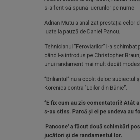
s-a ferit să spună lucrurilor pe nume.
Adrian Mutu a analizat prestația celor d
luate la pauză de Daniel Pancu.
Tehnicianul ”Feroviarilor” l-a schimbat
când l-a introdus pe Christopher Braun,
unui randament mai mult decât modest 
”Briliantul” nu a ocolit deloc subiectul 
Korenica contra ”Leilor din Bănie”.
”
E fix cum au zis comentatorii! Atât 
s-au stins. Parcă și ei pe undeva au f
'Pancone' a făcut două schimbări post
jucători și de randamentul lor.