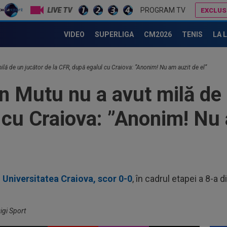
00
LIVE TV
PROGRAM TV
EXCLUS
ser
0-2.
Radu Paraschivescu i-a făcut praf pe cei de la CFR Cluj, după ce au luat trei goluri de la Tromso în 45 de minute
Prima dată! Gigi Becali a spus de ce a intrat FCSB în criză. 
VIDEO
SUPERLIGA
CM2026
TENIS
LA 
00
Clu
afar
23
ilă de un jucător de la CFR, după egalul cu Craiova: ”Anonim! Nu am auzit de el”
vân
n Mutu nu a avut milă de 
07
lua
 cu Craiova: ”Anonim! Nu 
lui.
07
Gig
cri
00
pro
 Universitatea Craiova, scor 0-0
, în cadrul etapei a 8-a d
CFR
00
ți 
cân
igi Sport
00