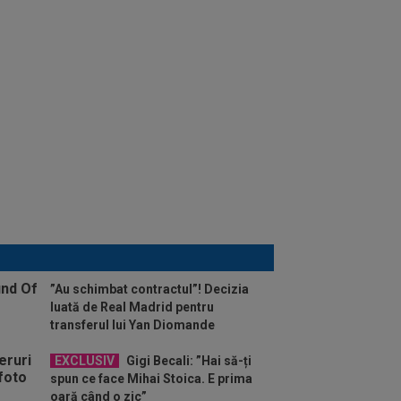
”Au schimbat contractul”! Decizia
luată de Real Madrid pentru
transferul lui Yan Diomande
EXCLUSIV
Gigi Becali: ”Hai să-ți
spun ce face Mihai Stoica. E prima
oară când o zic”