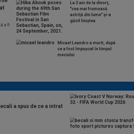
ile
La 3 ani de la divorț,
at
"cea mai frumoasă
actriță din lume" și-a
găsit liniștea
 a fi
Micael Leandro a murit, după
ce a fost împușcat în timpul
meciului
Se încheie "telenovela" verii! Julian
Alvarez a ales
ecali a spus de ce a intrat