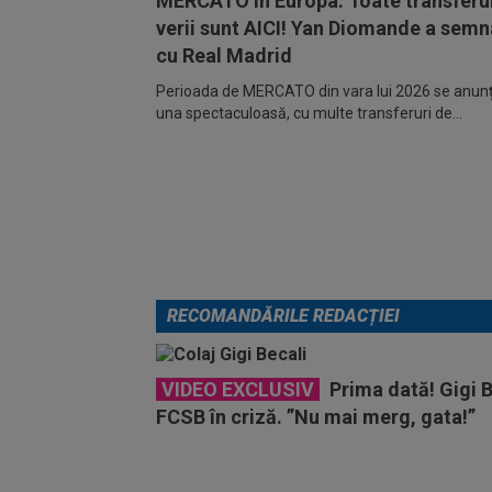
MERCATO în Europa. Toate transferur
verii sunt AICI! Yan Diomande a semn
cu Real Madrid
Perioada de MERCATO din vara lui 2026 se anunță
una spectaculoasă, cu multe transferuri de...
RECOMANDĂRILE REDACȚIEI
VIDEO EXCLUSIV
Prima dată! Gigi B
FCSB în criză. ”Nu mai merg, gata!”