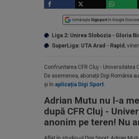
Urmărește
Digisport
în Google Discove
Liga 2: Unirea Slobozia - Gloria Bi
SuperLiga: UTA Arad - Rapid
, vine
Confruntarea CFR Cluj - Universitatea Cr
De asemenea, abonații Digi România au m
și în
aplicația Digi Sport
.
Adrian Mutu nu l-a me
după CFR Cluj - Univer
anonim pe teren! Nu am
Aflat în studio-ul Digi Sport, Adrian Mut