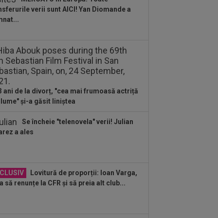
ză. ”Nu mai merg...
nsferurile verii sunt AICI! Yan Diomande a
:43
EXCLUSIV
Lovitură de
nat...
porții: Ioan Varga, gata să renunțe la
 și să preia alt club...
:41
EXCLUSIV
Gigi Becali: ”Hai să-
spun ce face Mihai Stoica. E prima oară
d o zic”
:34
EXCLUSIV
Dorit iar de Varga la
 Cluj, Edi Iordănescu a luat decizia!
3 ani de la divorț, "cea mai frumoasă actriță
 lume" și-a găsit liniștea
Se încheie "telenovela" verii! Julian
arez a ales
CLUSIV
Lovitură de proporții: Ioan Varga,
a să renunțe la CFR și să preia alt club...