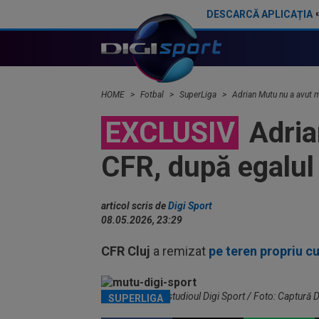
DESCARCĂ APLICAȚIA
CFR Cluj - Tromso 0-5 | Umilință totală pentru gruparea din Gruia care e ca și OUT din Europa
HOME
Fotbal
SuperLiga
Adrian Mutu nu a avut m
EXCLUSIV
Adria
CFR, după egalul
articol scris de
Digi Sport
08.05.2026, 23:29
CFR Cluj
a remizat
pe teren propriu cu
Adrian Mutu, în studioul Digi Sport / Foto: Captură D
SUPERLIGA