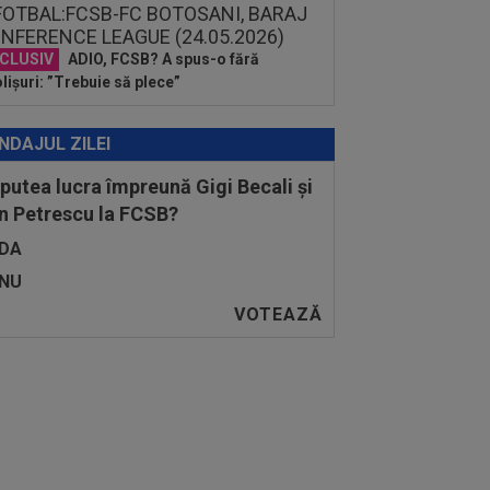
CLUSIV
ADIO, FCSB? A spus-o fără
lișuri: ”Trebuie să plece”
NDAJUL ZILEI
 putea lucra împreună Gigi Becali și
n Petrescu la FCSB?
DA
NU