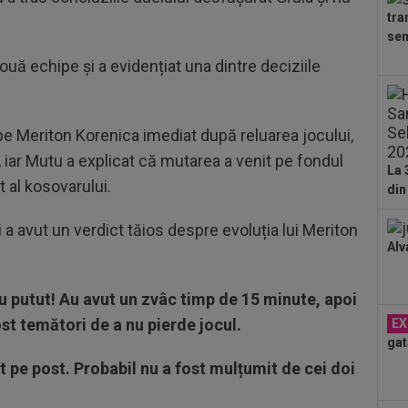
cri
tra
00
sem
pro
CFR
ouă echipe și a evidențiat una dintre deciziile
00
ți 
cân
 pe Meriton Korenica imediat după reluarea jocului,
00
CFR
 iar Mutu a explicat că mutarea a venit pe fondul
La 
al kosovarului.
din
și a avut un verdict tăios despre evoluția lui Meriton
Alv
au putut! Au avut un zvâc timp de 15 minute, apoi
ost temători de a nu pierde jocul.
EX
gat
 pe post. Probabil nu a fost mulțumit de cei doi