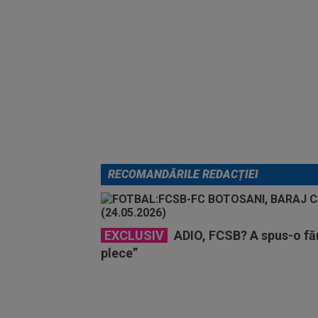
RECOMANDĂRILE REDACȚIEI
EXCLUSIV
ADIO, FCSB? A spus-o făr
plece”