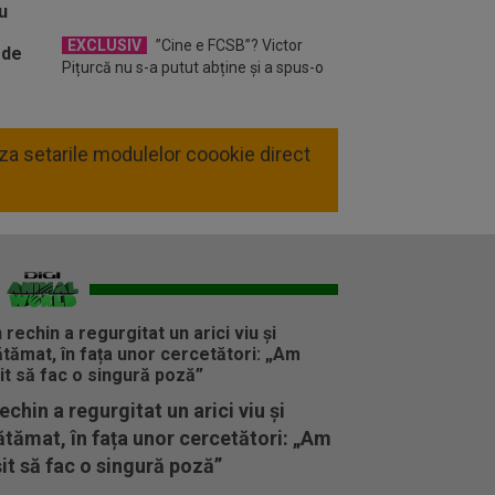
EXCLUSIV
”Cine e FCSB”? Victor
Pițurcă nu s-a putut abține și a spus-o
liza setarile modulelor coookie direct
echin a regurgitat un arici viu și
tămat, în fața unor cercetători: „Am
it să fac o singură poză”