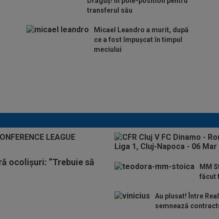
Drăguș! În pole-position pentru
transferul său
Micael Leandro a murit, după
ce a fost împușcat în timpul
meciului
Italienii au tras
concluzia despre Cristi
Chivu, după AC Milan -
Inter
ă ocolișuri: ”Trebuie să
MM St
făcut 
Au plusat! Între Rea
semnează contractu