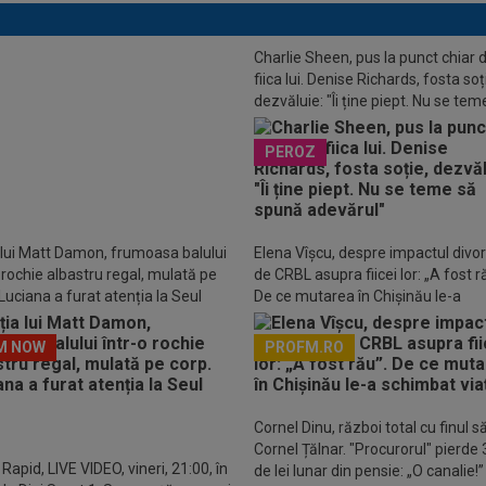
Charlie Sheen, pus la punct chiar 
fiica lui. Denise Richards, fosta soț
dezvăluie: "Îi ține piept. Nu se tem
ordănescu, după ce a aflat pe cine a
spună adevărul"
ferat Rapid: ”Unul dintre cei mai
PEROZ
din România”
 lui Matt Damon, frumoasa balului
Elena Vîșcu, despre impactul divor
o rochie albastru regal, mulată pe
de CRBL asupra fiicei lor: „A fost r
Luciana a furat atenția la Seul
De ce mutarea în Chișinău le-a
schimbat viața
M NOW
PROFM.RO
Descarcă aplicația Pr
Cornel Dinu, război total cu finul s
Cornel Țălnar. "Procurorul" pierde
Rapid, LIVE VIDEO, vineri, 21:00, în
de lei lunar din pensie: „O canalie!”