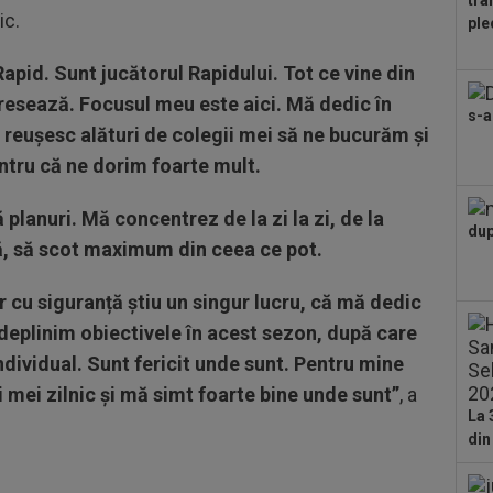
tra
16
tic.
ple
o f
id. Sunt jucătorul Rapidului. Tot ce vine din
17
sem
resează. Focusul meu este aici. Mă dedic în
s-a
uri
ă reușesc alături de colegii mei să ne bucurăm și
17
tru că ne dorim foarte mult.
215
Mon
17
lanuri. Mă concentrez de la zi la zi, de la
dup
tra
ă, să scot maximum din ceea ce pot.
17
 cu siguranță știu un singur lucru, că mă dedic
faț
Sin
 îndeplinim obiectivele în acest sezon, după care
17
dividual. Sunt fericit unde sunt. Pentru mine
ce 
fost
ii mei zilnic și mă simt foarte bine unde sunt”
, a
La 
din