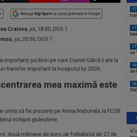
Mon
17
r
Adaugă
Digi Sport
ca sursă preferată în Google
tra
17
tea Craiova
, joi, 18:00, DGS 1
faț
romso
, joi, 20:00, DGS 1
Sin
17
ce 
fost
i importanți jucători pe care Costel Gâlcă îi are la
16
un transfer important la începutul lui 2026.
de 
car
ncentrarea mea maximă este
16
Vid
16
5.0
r urma să fie prezenți pe Arena Națională, la FCSB
Piț
itanul echipei giuleștene.
16
Uni
obre: două milioane de euro, iar fotbalistul de 27 de
din