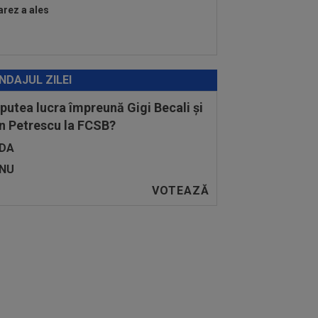
arez a ales
NDAJUL ZILEI
 putea lucra împreună Gigi Becali și
n Petrescu la FCSB?
DA
NU