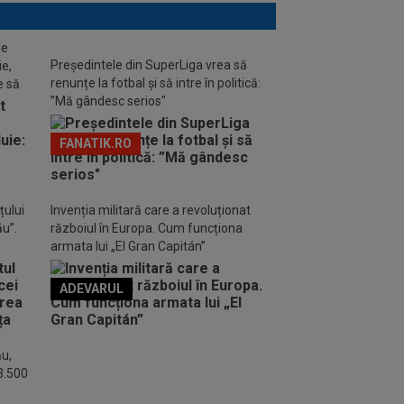
de
Președintele din SuperLiga vrea să
ie,
renunțe la fotbal și să intre în politică:
e să
”Mă gândesc serios"
FANATIK.RO
țului
Invenția militară care a revoluționat
ău”.
războiul în Europa. Cum funcționa
armata lui „El Gran Capitán”
ADEVARUL
o FM
ău,
 3.500