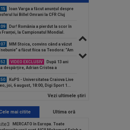
dial al...
:15
Ioan Varga a făcut anunțul despre
nsferul lui Billel Omrani la CFR Cluj
:09
Dur! România a pierdut la scor în
a Franței, la Campionatul Mondial.
gura...
:07
MM Stoica, convins când a văzut
”nebunie” a făcut fiica sa Teodora: ”Am
...
:52
VIDEO EXCLUSIV
După 13 ani
la despărțire, Adrian Cristea a
acterizat relația cu Bianca...
:50
KuPS - Universitatea Craiova Live
eo, joi, 6 august, 18:00, Digi Sport 1...
Vezi ultimele ştiri
:48
EXCLUSIV
Fotbalistul de
00.000€ care l-a dezamăgit pe Victor
urcă: ”Nu știu ce s-a...
Cele mai citite
Ultima oră
:36
EXCLUSIV
Marea problemă a
versității Craiova la meciul cu KuPS,
MERCATO în Europa. Toate
 Europa League...