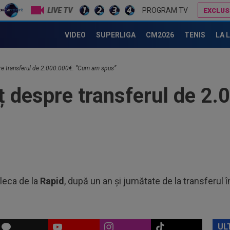
LIVE TV
PROGRAM TV
EXCLUS
 legii”! Apel către conducerea din Giulești
Rapid a făcut anunțul despre Alex Dobre
16
VIDEO
SUPERLIGA
CM2026
TENIS
LA 
de 
car
16
Vid
re transferul de 2.000.000€: ”Cum am spus”
ț despre transferul de 2
16
5.0
Piț
16
Uni
din
16
o f
leca de la
Rapid
, după un an și jumătate de la transferul î
17
sem
uri
17
215
UL