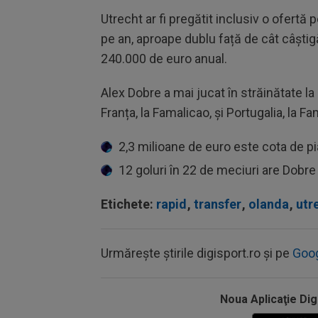
Utrecht ar fi pregătit inclusiv o ofertă
pe an, aproape dublu față de cât câștigă
240.000 de euro anual.
Alex Dobre a mai jucat în străinătate la 
Franța, la Famalicao, și Portugalia, la Fa
2,3 milioane de euro este cota de pi
12 goluri în 22 de meciuri are Dobr
Etichete:
rapid
,
transfer
,
olanda
,
utr
Urmărește știrile digisport.ro și pe
Goo
Noua Aplicaţie Dig