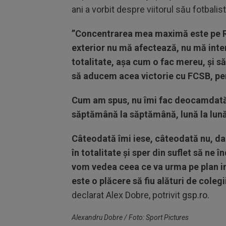
ani a vorbit despre viitorul său fotbalis
”Concentrarea mea maximă este pe Rap
exterior nu mă afectează, nu mă inte
totalitate, așa cum o fac mereu, și s
să aducem acea victorie cu FCSB, pen
Cum am spus, nu îmi fac deocamdată p
săptămână la săptămână, lună la lun
Câteodată îmi iese, câteodată nu, dar
în totalitate și sper din suflet să ne
vom vedea ceea ce va urma pe plan in
este o plăcere să fiu alături de coleg
declarat Alex Dobre, potrivit
gsp.ro.
Alexandru Dobre / Foto: Sport Pictures