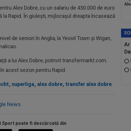
Alv
 pentru Alex Dobre, cu un salariu de 450.000 de euro
 la Rapid. În giulești, mijlocașul dreapta încasează
SO
nivel de seniori în Anglia, la Yeovil Town și Wigan,
Ar
malicao.
Da
ață a lui Alex Dobre, potrivit transfermarkt.com.
e în acest sezon pentru Rapid.
echt
,
superliga
,
alex dobre
,
transfer alex dobre
gle News
i Sport poate fi descărcată din