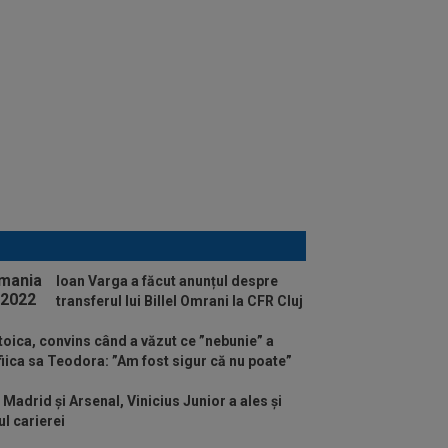
Ioan Varga a făcut anunțul despre
transferul lui Billel Omrani la CFR Cluj
oica, convins când a văzut ce ”nebunie” a
fiica sa Teodora: ”Am fost sigur că nu poate”
l Madrid și Arsenal, Vinicius Junior a ales și
l carierei