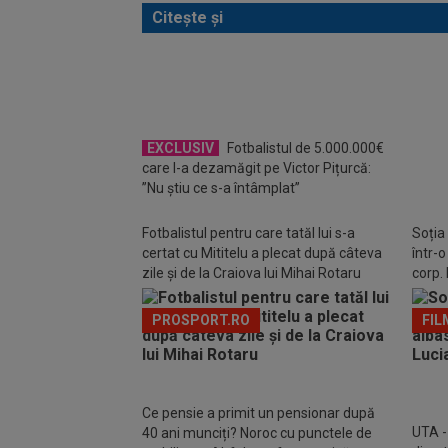
Citește și
Edi I
trans
EXCLUSIV
Fotbalistul de 5.000.000€
buni 
care l-a dezamăgit pe Victor Pițurcă:
”Nu știu ce s-a întâmplat”
Fotbalistul pentru care tatăl lui s-a
Soția
certat cu Mititelu a plecat după câteva
într-
zile și de la Craiova lui Mihai Rotaru
corp. 
PROSPORT.RO
FIL
Ce pensie a primit un pensionar după
UTA - 
40 ani munciți? Noroc cu punctele de