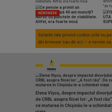
direc
stabilitate. Altfel, era foarte mică
”de f
NEWSWEEK
Setarile tale privind cookie-urile nu 
din browser sau de
aici
– e nevoie sa 
Elena Vîșcu, despre impactul divorțul
de CRBL asupra fiicei lor: „A fost rău”
ce mutarea în Chișinău le-a schimbat
viața