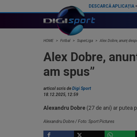
DESCARCĂ APLICAȚIA
Rapid a fost acuzată de ”încălcarea sistematică a
HOME
Fotbal
SuperLiga
Alex Dobre, anunț desp
Alex Dobre, anun
am spus”
articol scris de
Digi Sport
18.12.2025, 12:59
Alexandru Dobre
(27 de ani) ar putea p
Alexandru Dobre / Foto: Sport Pictures
SUPERLIGA