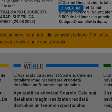
t la Digi Sport 1. Se anunță un meci
oc” la Arad
ZIARE.COM
permit afisarea continutul din aceasta sectiune. Poti actua
accepti cookie-urile social media
ui
Așa arată cu adevărat Soarele. Cele mai
Un r
. De
detaliate imagini realizate vreodată
nevă
dezvăluie un fenomen spectaculos
reuș