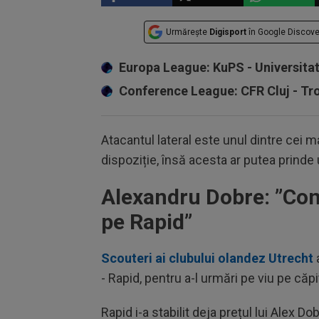
Urmărește
Digisport
în Google Discove
Europa League: KuPS - Universita
Conference League: CFR Cluj - T
Atacantul lateral este unul dintre cei ma
dispoziție, însă acesta ar putea prinde 
Alexandru Dobre: ”Co
pe Rapid”
Scouteri ai clubului olandez Utrecht
a
- Rapid, pentru a-l urmări pe viu pe căp
Rapid i-a stabilit deja prețul lui Alex D