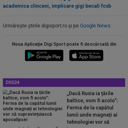
academica clinceni
,
implicare gigi becali fcsb
Urmărește știrile digisport.ro și pe
Google News
09:12
Jose Mourinho s-a convins repede: ”Bernardo
Silva, experiment eșuat”
Noua Aplicaţie Digi Sport poate fi descărcată din
08:55
Dani Coman s-a dus în vestiar, după victoria cu
Universitatea Craiova...
08:52
O româncă a cucerit America! Record și titlu
mondial
DIGI24
08:46
Răsturnare de situație: fostul fotbalist de la
„Dacă Rusia ia țările
FCSB nu mai semnează
baltice, vom fi acolo”:
08:33
Daria Vrînceanu, argint la Mondialul U20!
Ferma de la capătul
lumii unde magnați ai
tehnologiei vor să
09:41
Barcelona a luat decizia cu Robert