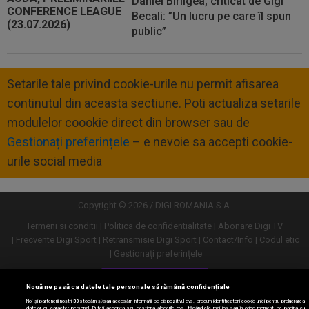
Daniel Bîrligea, criticat de Gigi
Becali: ”Un lucru pe care îl spun
public”
Setarile tale privind cookie-urile nu permit afisarea
continutul din aceasta sectiune. Poti actualiza setarile
modulelor coookie direct din browser sau de
Gestionați preferințele
– e nevoie sa accepti cookie-
urile social media
Copyright © 2026 / DIGI ROMANIA S.A.
Termeni si conditii
Politica de confidentialitate
Abonare Digi TV
Frecvente Digi Sport
Retransmisie Digi Sport
Contact/Info
Codul etic
Gestionați preferințele
Versiune desktop
Nouă ne pasă ca datele tale personale să rămână confidențiale
Noi și partenerii noștri
30
stocăm și/sau accesăm informații pe dispozitivul dvs., precum identificatorii cookie unici pentru prelucrarea
datelor cu caracter personal. Puteți accepta sau gestiona alegerile dvs. făcând clic mai jos sau în orice moment, pe pagina cu