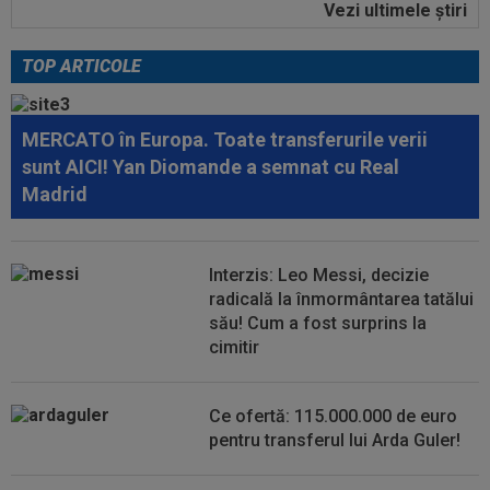
Vezi ultimele ştiri
09:41
Barcelona a luat decizia cu Robert
Lewandowski!
TOP ARTICOLE
09:39
Antrenorul lui KuPS se teme înaintea returului
cu Universitatea Craiova: "Cât...
MERCATO în Europa. Toate transferurile verii
09:19
Cristi Chivu: ”Avem nevoie de cineva care să
sunt AICI! Yan Diomande a semnat cu Real
ridice nivelul”. Italienii au...
Madrid
09:12
Jose Mourinho s-a convins repede: ”Bernardo
Silva, experiment eșuat”
Interzis: Leo Messi, decizie
08:55
Dani Coman s-a dus în vestiar, după victoria cu
radicală la înmormântarea tatălui
Universitatea Craiova...
său! Cum a fost surprins la
cimitir
Ce ofertă: 115.000.000 de euro
pentru transferul lui Arda Guler!