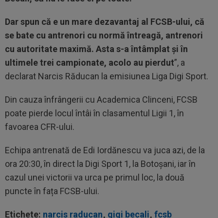
Dar spun că e un mare dezavantaj al FCSB-ului, că
se bate cu antrenori cu normă întreagă, antrenori
cu autoritate maximă. Asta s-a întâmplat și în
ultimele trei campionate, acolo au pierdut
”, a
declarat Narcis Răducan la emisiunea Liga Digi Sport.
Din cauza înfrângerii cu Academica Clinceni, FCSB
poate pierde locul întâi în clasamentul Ligii 1, în
favoarea CFR-ului.
Echipa antrenată de Edi Iordănescu va juca azi, de la
ora 20:30, în direct la Digi Sport 1, la Botoșani, iar în
cazul unei victorii va urca pe primul loc, la două
puncte în fața FCSB-ului.
Etichete:
narcis raducan
,
gigi becali
,
fcsb