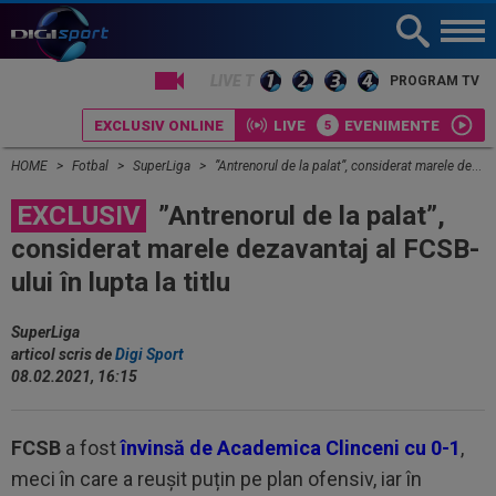
PROGRAM TV
EXCLUSIV ONLINE
LIVE
EVENIMENTE
HOME
Fotbal
SuperLiga
”Antrenorul de la palat”, considerat marele dezavantaj al FCSB-ului în lupta la titlu
EXCLUSIV
”Antrenorul de la palat”,
considerat marele dezavantaj al FCSB-
ului în lupta la titlu
SuperLiga
articol scris de
Digi Sport
08.02.2021, 16:15
FCSB
a fost
învinsă de Academica Clinceni cu 0-1
,
meci în care a reușit puțin pe plan ofensiv, iar în