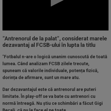
”Antrenorul de la palat”, considerat marele
dezavantaj al FCSB-ului în lupta la titlu
”
Fotbalul n-are o logică unanim cunoscută de toată
lumea. Când analizam FCSB zilele trecute,
spuneam că valorile individuale, potența fizică,
dorința de afirmare, sunt un mare atu.
Dar dezavantajul este că antrenorul are puteri
limitate. În play-off se va bate cu antrenori cu
normă întreagă. Nu știu ce schimbări a făcut Gigi
Becali, că nu le face el pe toate.