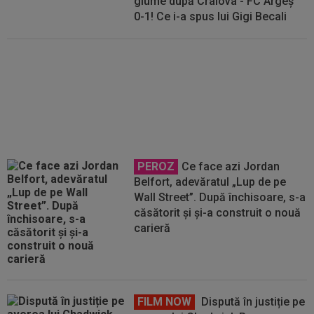
glume după Craiova - FC Argeș
0-1! Ce i-a spus lui Gigi Becali
Daniel Bîrligea, la ”reducere”!
Preț de trei ori mai mic pentru
transferul atacantului de la FCSB
PEROZ
Ce face azi Jordan
Belfort, adevăratul „Lup de pe
Wall Street”. După închisoare, s-a
căsătorit și și-a construit o nouă
carieră
FILM NOW
Dispută în justiție pe