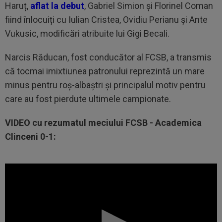
Haruț,
aflat la debut
, Gabriel Simion și Florinel Coman
fiind înlocuiți cu Iulian Cristea, Ovidiu Perianu și Ante
Vukusic, modificări atribuite lui Gigi Becali.
Narcis Răducan, fost conducător al FCSB, a transmis
că tocmai imixtiunea patronului reprezintă un mare
minus pentru roș-albaștri și principalul motiv pentru
care au fost pierdute ultimele campionate.
VIDEO cu rezumatul meciului FCSB - Academica
Clinceni 0-1: