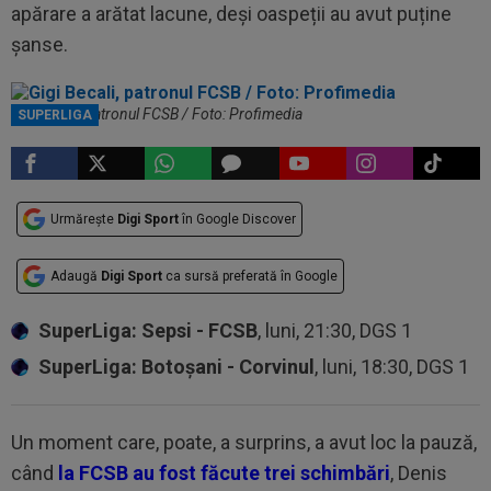
apărare a arătat lacune, deși oaspeții au avut puține
șanse.
Gigi Becali, patronul FCSB / Foto: Profimedia
SUPERLIGA
Urmărește
Digi Sport
în Google Discover
Adaugă
Digi Sport
ca sursă preferată în Google
SuperLiga: Sepsi - FCSB
, luni, 21:30, DGS 1
SuperLiga: Botoșani - Corvinul
, luni, 18:30, DGS 1
Un moment care, poate, a surprins, a avut loc la pauză,
când
la FCSB au fost făcute trei schimbări
, Denis