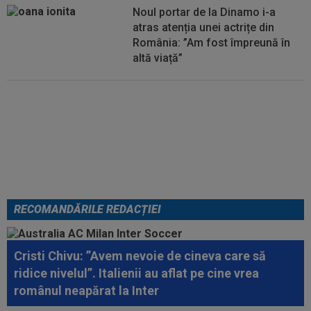
Noul portar de la Dinamo i-a
atras atenția unei actrițe din
România: ”Am fost împreună în
altă viață”
VIDEO
Au apărut imaginile:
Darius Olaru, gol de autor în
Belgia! Comentatorii: "Nu se
poate așa ceva"
RECOMANDĂRILE REDACȚIEI
Cristi Chivu: ”Avem nevoie de cineva care să
ridice nivelul”. Italienii au aflat pe cine vrea
românul neapărat la Inter