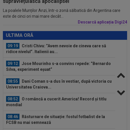
Lewandowski!
supraviețuiască apocalipsei
La poalele Munților Anzi, într-o zonă sălbatică din Argentina care
09:39
Antrenorul lui KuPS se teme înaintea returului
este de cinci ori mai mare decât...
cu Universitatea Craiova: "Cât...
Descarcă aplicația Digi24
09:19
Cristi Chivu: ”Avem nevoie de cineva care să
ULTIMA ORĂ
ridice nivelul”. Italienii au...
09:12
Jose Mourinho s-a convins repede: ”Bernardo
Silva, experiment eșuat”
08:55
Dani Coman s-a dus în vestiar, după victoria cu
Universitatea Craiova...
08:52
O româncă a cucerit America! Record și titlu
mondial
08:46
Răsturnare de situație: fostul fotbalist de la
FCSB nu mai semnează
08:33
Daria Vrînceanu, argint la Mondialul U20!