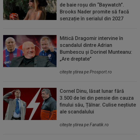
de baie roșu din “Baywatch”.
Brooks Nader promite să facă
senzație în serialul din 2027
Mitică Dragomir intervine în
scandalul dintre Adrian
Bumbescu și Dorinel Munteanu:
„Are dreptate”
citeşte ştirea pe Prosport.ro
Cornel Dinu, lăsat lunar fără
3.500 de lei din pensie din cauza
finului său, Țălnar. Culise neștiute
ale scandalului
citeşte ştirea pe Fanatik.ro