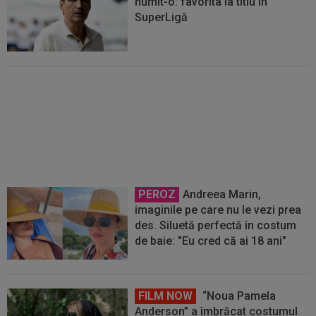
numit-o: favorita la titlu în
SuperLigă
Dennis Politic, la Rapid?
Răspunsul dat de Daniel Pancu
PEROZ
Andreea Marin,
imaginile pe care nu le vezi prea
des. Siluetă perfectă în costum
de baie: "Eu cred că ai 18 ani"
FILM NOW
“Noua Pamela
Anderson” a îmbrăcat costumul