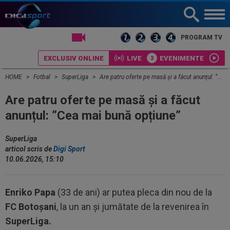
LIVE TV
PROGRAM TV
EXCLUSIV ONLINE
LIVE
EVENIMENTE
HOME
Fotbal
SuperLiga
Are patru oferte pe masă și a făcut anunțul: ”Cea mai bună opțiune”
Are patru oferte pe masă și a făcut
anunțul: ”Cea mai bună opțiune”
SuperLiga
articol scris de
Digi Sport
10.06.2026, 15:10
Enriko Papa
(33 de ani) ar putea pleca din nou de la
FC Botoșani
, la un an și jumătate de la revenirea în
SuperLiga.