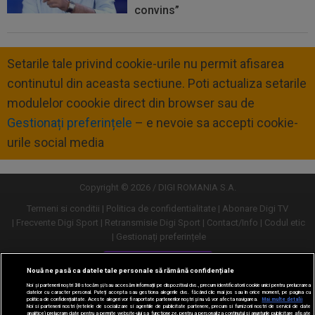
convins”
Setarile tale privind cookie-urile nu permit afisarea
continutul din aceasta sectiune. Poti actualiza setarile
modulelor coookie direct din browser sau de
Gestionați preferințele
– e nevoie sa accepti cookie-
urile social media
Copyright © 2026 / DIGI ROMANIA S.A.
Termeni si conditii
Politica de confidentialitate
Abonare Digi TV
Frecvente Digi Sport
Retransmisie Digi Sport
Contact/Info
Codul etic
Gestionați preferințele
Versiune desktop
Nouă ne pasă ca datele tale personale să rămână confidențiale
Noi și partenerii noștri
30
stocăm și/sau accesăm informații pe dispozitivul dvs., precum identificatorii cookie unici pentru prelucrarea
datelor cu caracter personal. Puteți accepta sau gestiona alegerile dvs. făcând clic mai jos sau în orice moment, pe pagina cu
politica de confidențialitate. Aceste alegeri vor fi raportate partenerilor noștri și nu vă vor afecta navigarea.
Mai multe detalii
Noi si partenerii nostri (retelele de socializare si agentiile de publicitate partenere, precum si furnizorii nostri de servicii de date
analitice) prelucram date pentru a permite website-ului sa functioneze, pentru a personaliza continutul si anunturile publicitare afisate