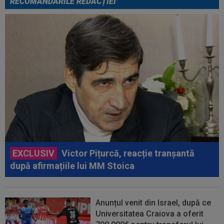
RECOMANDĂRILE REDACȚIEI
EXCLUSIV
Victor Pițurcă, reacție tranșantă
după afirmațiile lui MM Stoica
Anunțul venit din Israel, după ce
Universitatea Craiova a oferit