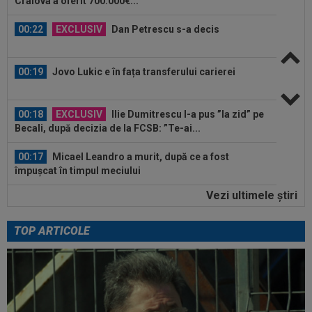
Craiova a oferit 700.000€...
00:22
EXCLUSIV
Dan Petrescu s-a decis
00:19
Jovo Lukic e în fața transferului carierei
00:18
EXCLUSIV
Ilie Dumitrescu l-a pus ”la zid” pe
Becali, după decizia de la FCSB: ”Te-ai...
00:17
Micael Leandro a murit, după ce a fost
împușcat în timpul meciului
Vezi ultimele ştiri
00:04
Surpriza serii în Europa: rezultat ”strălucitor”
pentru oaspeți în turul trei...
TOP ARTICOLE
07:17
EXCLUSIV
Victor Pițurcă, reacție tranșantă
după afirmațiile lui MM Stoica
07:15
EXCLUSIV
Universitatea Craiova a plătit
1.000.000 de euro pentru el: "Foarte talentat"