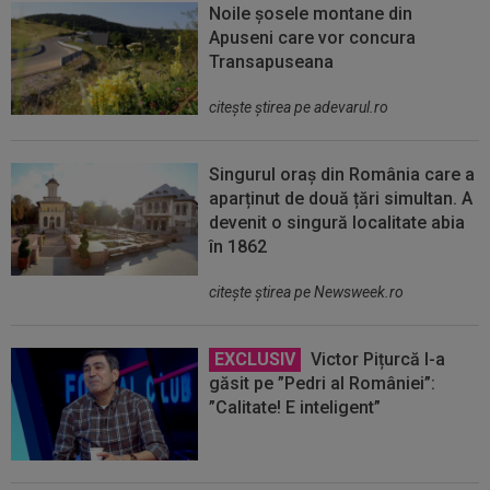
Noile șosele montane din
Apuseni care vor concura
Transapuseana
citeşte ştirea pe adevarul.ro
Singurul oraș din România care a
aparținut de două țări simultan. A
devenit o singură localitate abia
în 1862
citeşte ştirea pe Newsweek.ro
EXCLUSIV
Victor Pițurcă l-a
găsit pe ”Pedri al României”:
”Calitate! E inteligent”