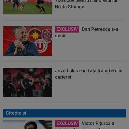
700.000€ pentru transferul lui
Nikita Stoinov
EXCLUSIV
Dan Petrescu s-a
decis
Jovo Lukic e în fața transferului
carierei
Citeşte şi
EXCLUSIV
Victor Pițurcă a