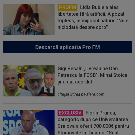
PROFM
Lidia Buble a ales
libertatea fără artificii. A pozat
topless, în mijlocul naturii: "Nu e
niciodată despre corp"
Descarcă aplicația Pro FM
Gigi Becali: „Îl vreau pe Dan
Petrescu la FCSB”. Mihai Stoica
și-a dat acordul
citeşte ştirea pe ziare.com
EXCLUSIV
Florin Prunea,
categoric după ce Universitatea
Craiova a oferit 700.000€ pentru
Stoinov de la Dinamo: ”Sunt