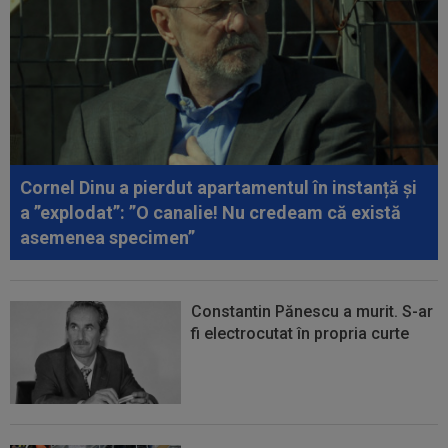
07:10
Anunțul venit din Israel, după ce Universitatea
Craiova a oferit 700.000€...
00:22
EXCLUSIV
Dan Petrescu s-a decis
00:19
Jovo Lukic e în fața transferului carierei
Cornel Dinu a pierdut apartamentul în instanță și
a ”explodat”: ”O canalie! Nu credeam că există
asemenea specimen”
Constantin Pănescu a murit. S-ar
fi electrocutat în propria curte