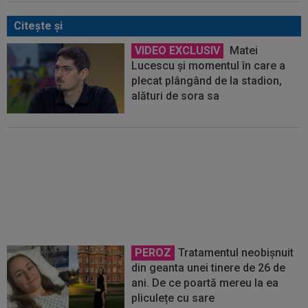
Citeşte şi
VIDEO EXCLUSIV
Matei
Lucescu și momentul în care a
plecat plângând de la stadion,
alături de sora sa
VIDEO
Matei Lucescu: ”Mircea
nu a fost niciodată diagnosticat
cu leucemie! Ăsta este adevărul”
PEROZ
Tratamentul neobișnuit
din geanta unei tinere de 26 de
ani. De ce poartă mereu la ea
pliculețe cu sare