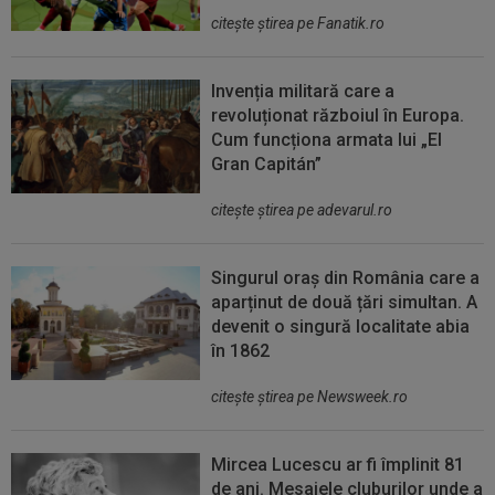
citeşte ştirea pe Fanatik.ro
Invenția militară care a
revoluționat războiul în Europa.
Cum funcționa armata lui „El
Gran Capitán”
citeşte ştirea pe adevarul.ro
Singurul oraș din România care a
aparținut de două țări simultan. A
devenit o singură localitate abia
în 1862
citeşte ştirea pe Newsweek.ro
Mircea Lucescu ar fi împlinit 81
de ani. Mesajele cluburilor unde a