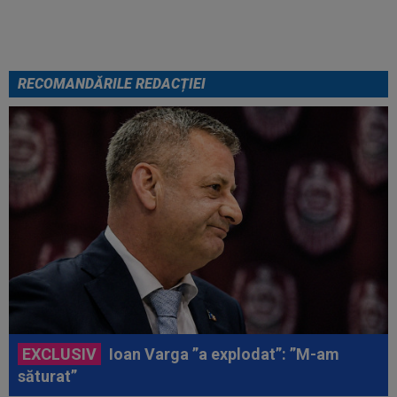
RECOMANDĂRILE REDACȚIEI
EXCLUSIV
Ioan Varga ”a explodat”: ”M-am
săturat”