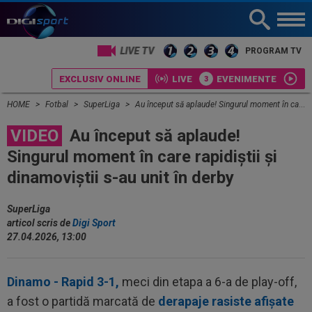
LIVE TV
PROGRAM TV
EXCLUSIV ONLINE
LIVE
EVENIMENTE
HOME
Fotbal
SuperLiga
Au început să aplaude! Singurul moment în care rapidiștii și dinamoviștii s-au unit în derby
VIDEO
Au început să aplaude!
Singurul moment în care rapidiștii și
dinamoviștii s-au unit în derby
SuperLiga
articol scris de
Digi Sport
27.04.2026, 13:00
Dinamo - Rapid 3-1,
meci din etapa a 6-a de play-off,
a fost o partidă marcată de
derapaje rasiste afișate