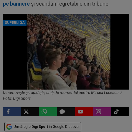
pe bannere
și scandări regretabile din tribune.
SUPERLIGA
Dinamoviștii și rapidiștii, uniți de momentul pentru Mircea Lucescu! /
Foto: Digi Sport
Urmărește
Digi Sport
în Google Discover