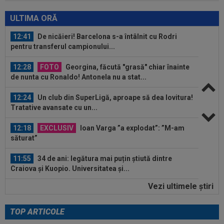
12:42
"Nemernicul ăla a venit să ne sfideze!"
Imaginile cu Neymar "turbat" de furie...
ULTIMA ORĂ
12:41
De nicăieri! Barcelona s-a întâlnit cu Rodri
pentru transferul campionului...
12:28
FOTO
Georgina, făcută "grasă" chiar înainte
de nunta cu Ronaldo! Antonela nu a stat...
12:24
Un club din SuperLigă, aproape să dea lovitura!
Tratative avansate cu un...
12:18
EXCLUSIV
Ioan Varga ”a explodat”: ”M-am
săturat”
11:55
34 de ani: legătura mai puțin știută dintre
Craiova și Kuopio. Universitatea și...
Vezi ultimele ştiri
11:45
La 3 ani de la divorț, "cea mai frumoasă actriță
din lume" și-a găsit liniștea
TOP ARTICOLE
11:45
Specialiștii au făcut toate calculele! Ce șanse