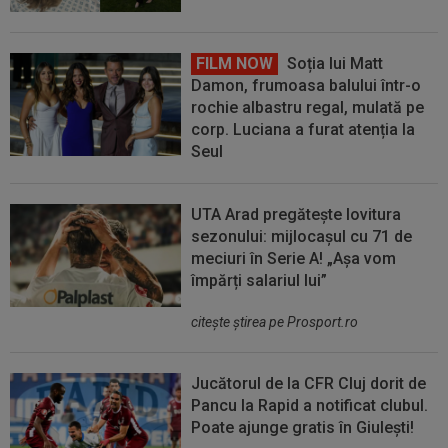
FILM NOW
Soția lui Matt
Damon, frumoasa balului într-o
rochie albastru regal, mulată pe
corp. Luciana a furat atenția la
Seul
UTA Arad pregătește lovitura
sezonului: mijlocașul cu 71 de
meciuri în Serie A! „Așa vom
împărți salariul lui”
citeşte ştirea pe Prosport.ro
Jucătorul de la CFR Cluj dorit de
Pancu la Rapid a notificat clubul.
Poate ajunge gratis în Giulești!