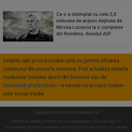
Ce s-a întâmplat cu cele 2,5
milioane de acțiuni deținute de
Mircea Lucescu la o companie
din România. Anunțul ASF
Setarile tale privind cookie-urile nu permit afisarea
continutul din aceasta sectiune. Poti actualiza setarile
modulelor coookie direct din browser sau de
Gestionați preferințele
– e nevoie sa accepti cookie-
urile social media
Copyright © 2026 / DIGI ROMANIA S.A.
Termeni si conditii
Politica de confidentialitate
Abonare Digi TV
Frecvente Digi Sport
Retransmisie Digi Sport
Contact/Info
Codul etic