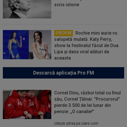
scris istorie
PROFM
Rochie mini aurie vs.
salopetă mulată. Katy Perry,
show la festivalul făcut de Dua
Lipa și dans viral alături de
aceasta
Descarcă aplicația Pro FM
Cornel Dinu, război total cu finul
său, Cornel Țălnar. "Procurorul"
pierde 3.500 de lei lunar din
pensie: „O canalie!”
citeşte ştirea pe ziare.com