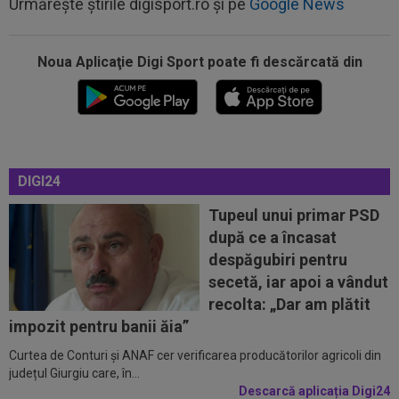
Urmărește știrile digisport.ro și pe
Google News
Noua Aplicaţie Digi Sport poate fi descărcată din
12:24
Un club din SuperLigă, aproape să dea lovitura!
Tratative avansate cu un...
DIGI24
12:18
EXCLUSIV
Ioan Varga ”a explodat”: ”M-am
săturat”
Tupeul unui primar PSD
după ce a încasat
11:55
34 de ani: legătura mai puțin știută dintre
despăgubiri pentru
Craiova și Kuopio. Universitatea și...
secetă, iar apoi a vândut
11:45
La 3 ani de la divorț, "cea mai frumoasă actriță
recolta: „Dar am plătit
din lume" și-a găsit liniștea
impozit pentru banii ăia”
Curtea de Conturi și ANAF cer verificarea producătorilor agricoli din
11:45
Specialiștii au făcut toate calculele! Ce șanse
județul Giurgiu care, în...
are CFR Cluj să treacă de...
Descarcă aplicația Digi24