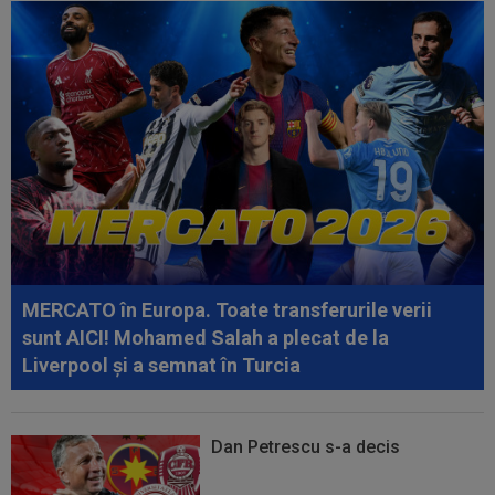
are CFR Cluj să treacă de...
12:42
"Nemernicul ăla a venit să ne sfideze!"
Imaginile cu Neymar "turbat" de furie...
12:41
De nicăieri! Barcelona s-a întâlnit cu Rodri
pentru transferul campionului...
12:28
FOTO
Georgina, făcută "grasă" chiar înainte
de nunta cu Ronaldo! Antonela nu a stat...
12:24
Un club din SuperLigă, aproape să dea lovitura!
Tratative avansate cu un...
MERCATO în Europa. Toate transferurile verii
12:18
EXCLUSIV
Ioan Varga ”a explodat”: ”M-am
sunt AICI! Mohamed Salah a plecat de la
săturat”
Liverpool și a semnat în Turcia
Dan Petrescu s-a decis