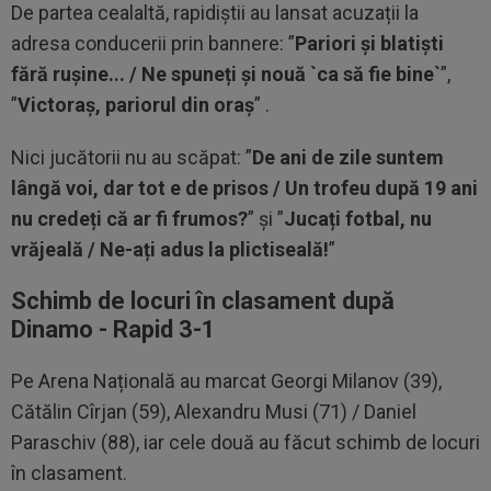
De partea cealaltă, rapidiștii au lansat acuzații la
adresa conducerii prin bannere: ”
Pariori și blatiști
fără rușine... / Ne spuneți și nouă `ca să fie bine`
”,
”
Victoraș, pariorul din oraș
” .
Nici jucătorii nu au scăpat: ”
De ani de zile suntem
lângă voi, dar tot e de prisos / Un trofeu după 19 ani
nu credeți că ar fi frumos?
” și ”
Jucați fotbal, nu
vrăjeală / Ne-ați adus la plictiseală!
”
Schimb de locuri în clasament după
Dinamo - Rapid 3-1
Pe Arena Națională au marcat Georgi Milanov (39),
Cătălin Cîrjan (59), Alexandru Musi (71) / Daniel
Paraschiv (88), iar cele două au făcut schimb de locuri
în clasament.