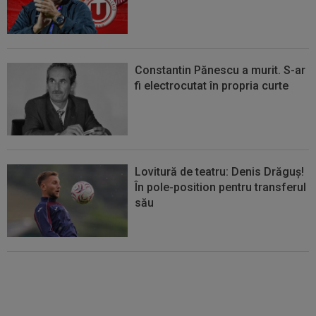
Constantin Pănescu a murit. S-ar
fi electrocutat în propria curte
Lovitură de teatru: Denis Drăguș!
În pole-position pentru transferul
său
Micael Leandro a murit, după ce
a fost împușcat în timpul
meciului