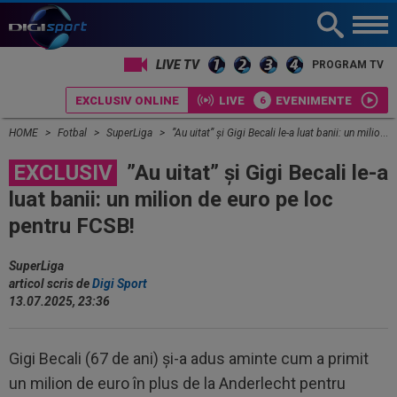
LIVE TV
PROGRAM TV
EXCLUSIV ONLINE
LIVE
EVENIMENTE
HOME
Fotbal
SuperLiga
”Au uitat” și Gigi Becali le-a luat banii: un milion de euro pe loc pentru FCSB!
EXCLUSIV
”Au uitat” și Gigi Becali le-a
luat banii: un milion de euro pe loc
pentru FCSB!
SuperLiga
articol scris de
Digi Sport
13.07.2025, 23:36
Gigi Becali (67 de ani) și-a adus aminte cum a primit
un milion de euro în plus de la Anderlecht pentru