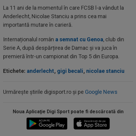
La 11 ani de la momentul în care FCSB l-a vândut la
Anderlecht, Nicolae Stanciu a prins cea mai
importantă mutare în carieră.
Internaționalul român
a semnat cu Genoa
, club din
Serie A, după despărțirea de Damac și va juca în
premieră într-un campionat din Top 5 din Europa.
Etichete:
anderlecht
,
gigi becali
,
nicolae stanciu
Urmărește știrile digisport.ro și pe
Google News
Noua Aplicaţie Digi Sport poate fi descărcată din
12:27
Verdictul specialistului, după ce Universitatea
Craiova a cerut penalty în...