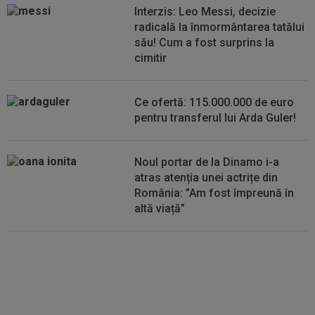
Interzis: Leo Messi, decizie
12:27
Verdictul specialistului, după ce Universitatea
radicală la înmormântarea tatălui
Craiova a cerut penalty în...
său! Cum a fost surprins la
cimitir
12:25
Ce a postat soția lui Denis Drăguș, atacantul
disputat de FCSB și CFR
Ce ofertă: 115.000.000 de euro
pentru transferul lui Arda Guler!
Noul portar de la Dinamo i-a
atras atenția unei actrițe din
România: ”Am fost împreună în
altă viață”
VIDEO
Au apărut imaginile:
Darius Olaru, gol de autor în
Belgia! Comentatorii: "Nu se
poate așa ceva"