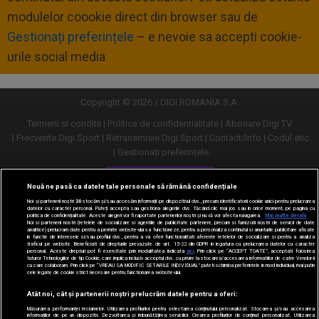
modulelor coookie direct din browser sau de
Gestionați preferințele
– e nevoie sa accepti cookie-
urile social media
Copyright © 2026 / DIGI ROMANIA S.A.
Termeni si conditii
Politica de confidentialitate
Abonare Digi TV
Frecvente Digi Sport
Retransmisie Digi Sport
Contact/Info
Codul etic
Gestionați preferințele
Versiune desktop
Nouă ne pasă ca datele tale personale să rămână confidențiale
Noi și partenerii noștri
30
stocăm și/sau accesăm informații pe dispozitivul dvs., precum identificatorii cookie unici pentru prelucrarea
datelor cu caracter personal. Puteți accepta sau gestiona alegerile dvs. făcând clic mai jos sau în orice moment, pe pagina cu
politica de confidențialitate. Aceste alegeri vor fi raportate partenerilor noștri și nu vă vor afecta navigarea.
Mai multe detalii
Noi si partenerii nostri (retelele de socializare si agentiile de publicitate partenere, precum si furnizorii nostri de servicii de date
analitice) prelucram date pentru a permite website-ului sa functioneze, pentru a personaliza continutul si anunturile publicitare afisate
in functie de interesele si/sau profilul dvs., pentru a va oferi functionalitati aferente retelelor de socializare si pentru a analiza
traficul pe website. Beneficiati de drepturile prevazute de art. 15-22 din GDPR in legatura cu prelucrarea datelor cu caracter
personal. Aceste drepturi pot fi exercitate prin modalitatea indicata
aici
. Prin click pe “ACCEPT TOATE”, acceptati folosirea
tuturor Tehnologiilor de tip Cookie, care implica inclusiv acceptul dvs. cu privire la stocarea/accesarea informatiilor de catre Vendor-ii
cu care colaboram. Prin click pe “VREAU SA MODIFIC SETARILE INDIVIDUAL” puteti schimba preferintele in mod individual, mai putin
cele legate de cookie strict necesare pentru functionarea website-ului.
Atât noi, cât și partenerii noștri prelucrăm datele pentru a oferi:
Măsurarea performanței reclamelor. Utilizarea profilurilor pentru selectarea conținutului personalizat. Stocarea și/sau accesarea
informațiilor de pe un dispozitiv. Dezvoltarea și îmbunătățirea serviciilor. Crearea profilurilor de conținut personalizat. Utilizarea