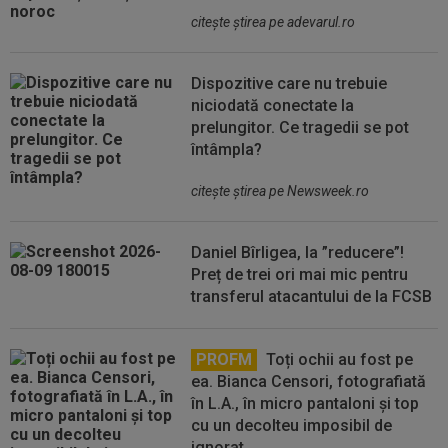
citeşte ştirea pe adevarul.ro
Dispozitive care nu trebuie
niciodată conectate la
prelungitor. Ce tragedii se pot
întâmpla?
citeşte ştirea pe Newsweek.ro
Daniel Bîrligea, la ”reducere”!
Preț de trei ori mai mic pentru
transferul atacantului de la FCSB
PROFM
Toți ochii au fost pe
ea. Bianca Censori, fotografiată
în L.A., în micro pantaloni și top
cu un decolteu imposibil de
ignorat