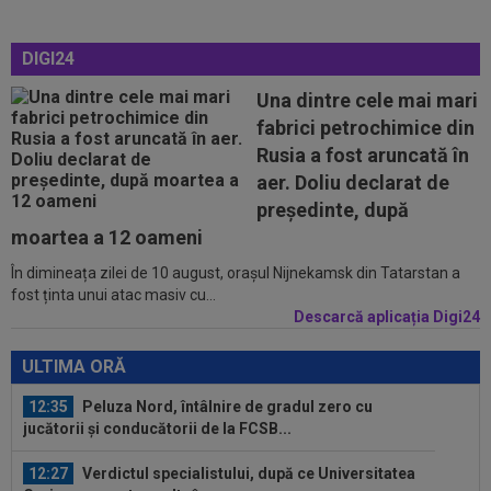
12:25
Ce a postat soția lui Denis Drăguș, atacantul
disputat de FCSB și CFR
DIGI24
12:02
Real Madrid s-a reorientat după refuzul lui
Rodri. 90 de milioane de euro!
Una dintre cele mai mari
fabrici petrochimice din
11:52
O echipă din SuperLiga, gata să se mute pe un
Rusia a fost aruncată în
alt stadion: "Finalul lunii...
aer. Doliu declarat de
11:50
La 11 ani de când a înjurat-o și a dat-o afară pe
președinte, după
Eva Carneiro, Jose Mourinho...
moartea a 12 oameni
În dimineața zilei de 10 august, orașul Nijnekamsk din Tatarstan a
12:54
A plecat de la Rapid, a dat în judecată clubul și
fost ținta unui atac masiv cu...
îi cere o avere: 15 salarii!
Descarcă aplicația Digi24
12:54
Lovitură de teatru: Rodri!
ULTIMA ORĂ
12:35
Peluza Nord, întâlnire de gradul zero cu
jucătorii și conducătorii de la FCSB...
12:27
Verdictul specialistului, după ce Universitatea