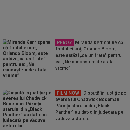
glume după Craiova - FC Argeș
0-1! Ce i-a spus lui Gigi Becali
PEROZ
Miranda Kerr spune că
fostul ei soț, Orlando Bloom,
este astăzi „ca un frate” pentru
ea: „Ne cunoaștem de atâta
vreme”
FILM NOW
Dispută în justiție pe
averea lui Chadwick Boseman.
Părinții starului din „Black
Panther” au dat-o în judecată pe
văduva actorului