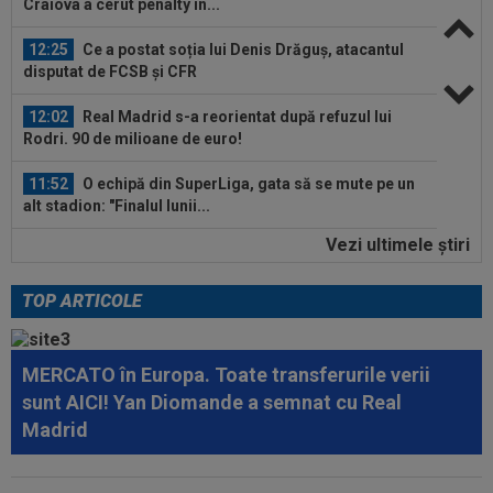
Craiova a cerut penalty în...
12:25
Ce a postat soția lui Denis Drăguș, atacantul
disputat de FCSB și CFR
12:02
Real Madrid s-a reorientat după refuzul lui
Rodri. 90 de milioane de euro!
11:52
O echipă din SuperLiga, gata să se mute pe un
alt stadion: "Finalul lunii...
Vezi ultimele ştiri
11:50
La 11 ani de când a înjurat-o și a dat-o afară pe
Eva Carneiro, Jose Mourinho...
TOP ARTICOLE
12:54
A plecat de la Rapid, a dat în judecată clubul și
îi cere o avere: 15 salarii!
MERCATO în Europa. Toate transferurile verii
12:54
Lovitură de teatru: Rodri!
sunt AICI! Yan Diomande a semnat cu Real
Madrid
12:35
Peluza Nord, întâlnire de gradul zero cu
jucătorii și conducătorii de la FCSB...