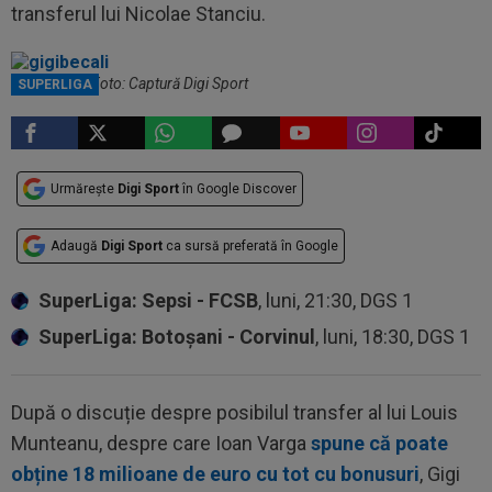
transferul lui Nicolae Stanciu.
Gigi Becali / Foto: Captură Digi Sport
SUPERLIGA
Urmărește
Digi Sport
în Google Discover
Adaugă
Digi Sport
ca sursă preferată în Google
SuperLiga: Sepsi - FCSB
, luni, 21:30, DGS 1
SuperLiga: Botoșani - Corvinul
, luni, 18:30, DGS 1
După o discuție despre posibilul transfer al lui Louis
Munteanu, despre care Ioan Varga
spune că poate
obține 18 milioane de euro cu tot cu bonusuri
, Gigi