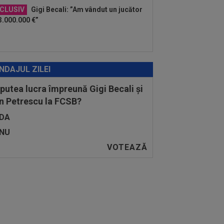
CLUSIV
Gigi Becali: ”Am vândut un jucător
3.000.000 €”
NDAJUL ZILEI
 putea lucra împreună Gigi Becali și
n Petrescu la FCSB?
DA
NU