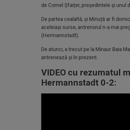
de Cornel Șfaițer, președintele și unul 
De partea cealaltă, și Miriuță ar fi dor
aceleiași surse, antrenorul n-a mai pre
(Hermannstadt).
De atunci, a trecut pe la Minaur Baia M
antrenează și în prezent.
VIDEO cu rezumatul mec
Hermannstadt 0-2: