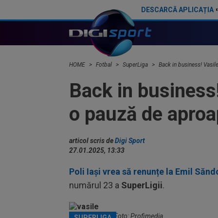
DESCARCĂ APLICAȚIA
UTA - Rapid 0-0. Remiză spectaculoasă între arădeni și giuleșteni pe Francisc Neuman!
HOME
Fotbal
SuperLiga
Back in business! Vasil
Back in business!
o pauză de aproa
articol scris de
Digi Sport
27.01.2025, 13:33
Poli Iași vrea să renunțe la Emil Sănd
numărul 23 a
SuperLigii
.
Vasile Miriuță / Foto: Profimedia
SUPERLIGA