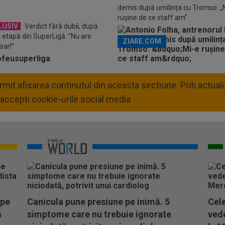
demis după umilința cu Tromso: „
rușine de ce staff am”
LUSIV
Verdict fără dubii, după
 etapă din SuperLigă: ”Nu are
ZIARE.COM
sar!”
permit afisarea continutul din aceasta sectiune. Poti actua
accepti cookie-urile social media
 pe
Canicula pune presiune pe inimă. 5
Cele
ă
simptome care nu trebuie ignorate
vede