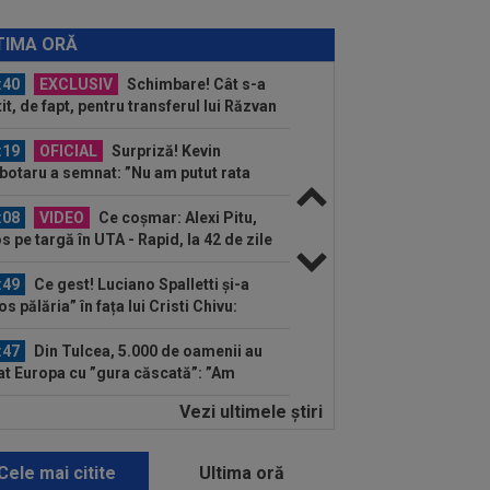
:55
VIDEO
UTA - Rapid 0-0. Remiză
ctaculoasă între arădeni și giuleșteni
TIMA ORĂ
Francisc...
:40
EXCLUSIV
Schimbare! Cât s-a
tit, de fapt, pentru transferul lui Răzvan
a la...
:19
OFICIAL
Surpriză! Kevin
botaru a semnat: ”Nu am putut rata
astă oportunitate”
:08
VIDEO
Ce coșmar: Alexi Pitu,
s pe targă în UTA - Rapid, la 42 de zile
când a...
:49
Ce gest! Luciano Spalletti și-a
os pălăria” în fața lui Cristi Chivu:
ă...
:47
Din Tulcea, 5.000 de oamenii au
at Europa cu ”gura căscată”: ”Am
t...
Vezi ultimele ştiri
:42
EXCLUSIV
2 la 1: au dat
dictul la cea mai controversată fază
 UTA - Rapid...
Cele mai citite
Ultima oră
:39
Alex Dobre a vorbit despre