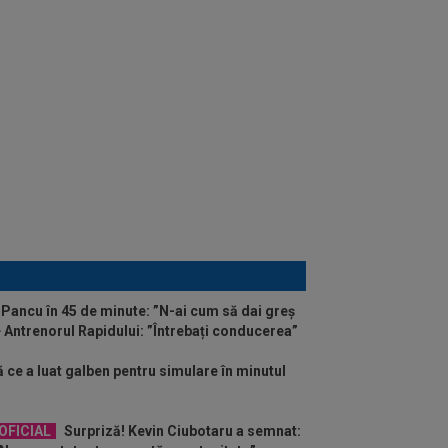
e Pancu în 45 de minute: ”N-ai cum să dai greș
+ Antrenorul Rapidului: ”Întrebați conducerea”
ă ce a luat galben pentru simulare în minutul
OFICIAL
Surpriză! Kevin Ciubotaru a semnat: