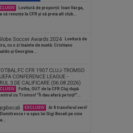
carea de la Rapid, după 0-0 cu UTA:
CLUSIV
Lovitură de proporții: Ioan Varga,
0%"
a să renunțe la CFR și să preia alt club...
:29
Reacția lui Stojilkovic, după ce a
t galben pentru simulare în minutul
3...
:18
L-a ”vrăjit” pe Pancu în 45 de
Lovitură de
ute: ”N-ai cum să dai greș cu așa
tru, cu o zi înainte de nuntă: Cristiano
a” +...
aldo și Georgina...
:55
VIDEO
UTA - Rapid 0-0. Remiză
ctaculoasă între arădeni și giuleșteni
Francisc...
CLUSIV
Folha, OUT de la CFR Cluj după
astrul cu Tromso! ”Îi dau afară pe toți!”...
EXCLUSIV
Ar fi transferul verii!
e Dumitrescu i-a spus lui Gigi Becali pe cine
a...