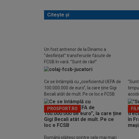
Citește și
EXC
Un fost antrenor de la Dinamo a
după 
”desființat” transferurile făcute de
1. Ce
FCSB în vară: ”Sunt de râs!”
Ce se întâmplă cu „coeficientul UEFA de
"Sunt 
100.000.000 de euro”, la care ține Gigi
timpul
Becali atât de mult. Pe ce loc e FCSB
accide
din m
PROSPORT.RO
FIL
Românii plătesc printre cele mai mari