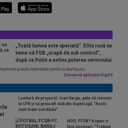
„Toată lumea este speriată”. Elita rusă se
teme că FSB „scapă de sub control”,
după ce Putin a extins puterea serviciului
ompetențe practic nelimitate pentru a desfășura...
Descarcă aplicația Digi24
Lovitură de proporții: Ioan Varga, gata să renunțe
la CFR și să preia alt club din SuperLigă: ”Acolo
ile
sunt toate condițiile”
at
ADIO, FCSB? A spus-o
fără ocolișuri: ”Trebuie