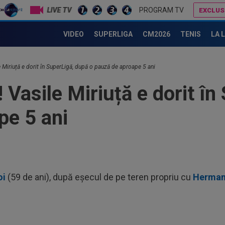
ace
LIVE TV
PROGRAM TV
EXCLUS
22
Schimbare! Cât s-a plătit, de fapt, pentru transferul lui Răzvan Sava la Universitatea Craiova
2 la 1: au dat verdictul la cea mai controversată fază din UTA - Rapid! Giuleștenii au cerut penalty în minutul 90+3
sco
VIDEO
SUPERLIGA
CM2026
TENIS
LA 
de 
21
”sc
e Miriuță e dorit în SuperLigă, după o pauză de aproape 5 ani
”Înc
21
 Vasile Miriuță e dorit în
lăs
uimi
pe 5 ani
23
ver
din
23
ple
"10
23
oi
(59 de ani), după eșecul de pe teren propriu cu
Hermann
lua
90+
23
min
cev