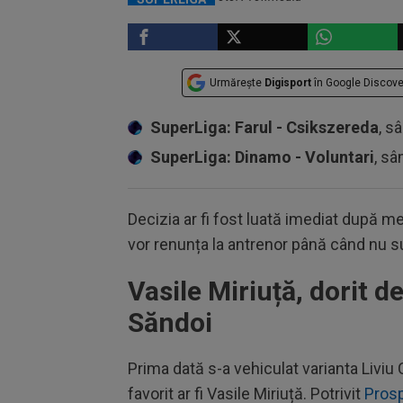
Urmărește
Digisport
în Google Discove
SuperLiga: Farul - Csikszereda
, s
SuperLiga: Dinamo - Voluntari
, sâ
Decizia ar fi fost luată imediat după me
vor renunța la antrenor până când nu su
Vasile Miriuță, dorit de 
Săndoi
Prima dată s-a vehiculat varianta Liviu 
favorit ar fi Vasile Miriuță. Potrivit
Pros