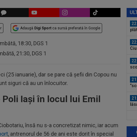
22
spe
UL
pe 
22
r
Adaugă
Digi Sport
ca sursă preferată în Google
plă
Sav
22
âmbătă, 18:30, DGS 1
Ciu
mbătă, 21:30, DGS 1
ace
22
sco
de 
ci (25 ianuarie), dar se pare că șefii din Copou nu
21
nt siguri că au un înlocuitor.
”sc
”Înc
Poli Iași în locul lui Emil
21
lăs
uimi
23
ver
Ciobotariu, însă nu s-a concretizat nimic, iar acum
din
port
, antrenorul de 56 de ani este dorit în special
23