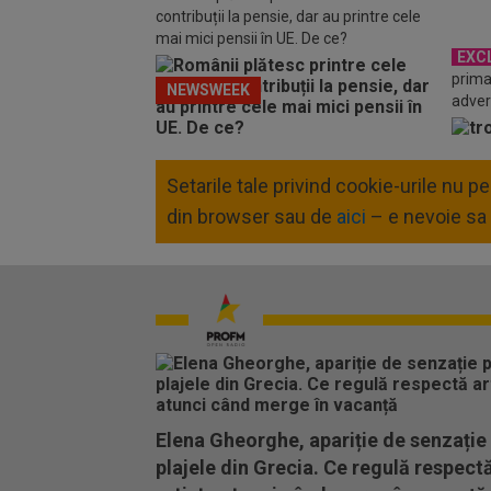
contribuții la pensie, dar au printre cele
mai mici pensii în UE. De ce?
EXC
prima
NEWSWEEK
adver
Setarile tale privind cookie-urile nu 
din browser sau de
aici
– e nevoie sa 
Elena Gheorghe, apariție de senzație
plajele din Grecia. Ce regulă respect