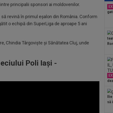
dintre principalii sponsori ai moldovenilor.
ple
EX
"10
gat
23
nic să revină în primul eșalon din România. Conform
lua
gătit o echipă din SuperLiga de aproape 5 ani
90+
23
min
tea
cev
are, Chindia Târgoviște și Sănătatea Cluj, unde
Ron
22
spe
pe 
iului Poli Iași -
EX
dez
Ili
să i