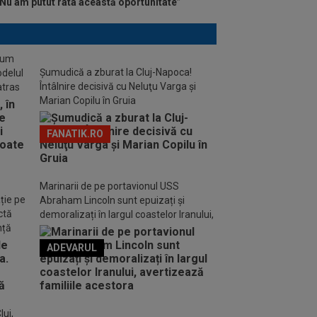
Nu am putut rata această oportunitate”
stum
Șumudică a zburat la Cluj-Napoca!
odelul
Întâlnire decisivă cu Neluţu Varga şi
atras
Marian Copilu în Gruia
FANATIK.RO
Marinarii de pe portavionul USS
ție pe
Abraham Lincoln sunt epuizați și
ctă
demoralizați în largul coastelor Iranului,
nță
avertizează familiile acestora
ADEVARUL
o FM
luj,