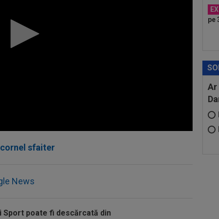
EX
pe 
SO
Ar
Da
cornel sfaiter
gle News
i Sport poate fi descărcată din