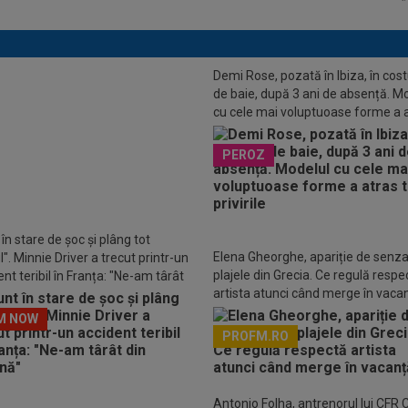
”
Demi Rose, pozată în Ibiza, în co
de baie, după 3 ani de absență. M
cu cele mai voluptuoase forme a 
LUSIV
Emil Săndoi, mesaj clar
toate privirile
Dinamo - Universitatea Craiova 5-
PEROZ
 a spus despre Filipe Coelho
în stare de șoc și plâng tot
Elena Gheorghe, apariție de senza
". Minnie Driver a trecut printr-un
plajele din Grecia. Ce regulă respe
nt teribil în Franța: "Ne-am târât
artista atunci când merge în vaca
așină"
M NOW
PROFM.RO
Descarcă aplicația Pr
Antonio Folha, antrenorul lui CFR C