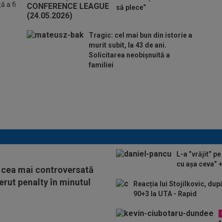
 a fi
să plece”
Tragic: cel mai bun din istorie a
murit subit, la 43 de ani.
Solicitarea neobișnuită a
familiei
Lovitură de teatru, cu o
zi înainte de nuntă:
Cristiano Ronaldo și
Georgina Rodriguez!
L-a ”vrăjit” p
cu așa ceva” 
la cea mai controversată
erut penalty în minutul
Reacția lui Stojilkovic, dup
90+3 la UTA - Rapid