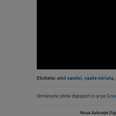
Volume
90%
Etichete:
emil sandoi
,
vasile miriuta
,
Urmărește știrile digisport.ro și pe
Goo
Noua Aplicaţie Dig