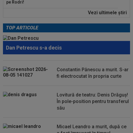
pe Rodri!
Vezi ultimele ştiri
15:43
KuPS - Universitatea Craiova Live Video, joi, 6
august, 18:00, Digi Sport 1...
TOP ARTICOLE
16:36
EXCLUSIV
Marea problemă a Universității
Craiova la meciul cu KuPS, din Europa League...
Dan Petrescu s-a decis
16:30
EXCLUSIV
ADIO, FCSB? A spus-o fără
ocolișuri: ”Trebuie să plece”
16:17
Au plusat! Între Real Madrid și Arsenal, Vinicius
Constantin Pănescu a murit. S-ar
Junior a ales și semnează...
fi electrocutat în propria curte
16:04
FIFA i-ar fi promis Marocului că va găzdui
finala CM 2030, dacă africanii îl...
Lovitură de teatru: Denis Drăguș!
În pole-position pentru transferul
16:04
Edi Iordănescu, după ce a aflat pe cine a
său
transferat Rapid: ”Unul dintre cei...
Micael Leandro a murit, după ce