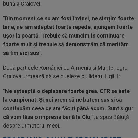
bună a Craiovei:
”
Din moment ce nu am fost învinși, ne simțim foarte
bine, ne-am adaptat foarte repede, ajungem foarte
ușor la poartă. Trebuie să muncim în continuare
foarte mult și trebuie să demonstrăm că merităm
să fim aici sus
”.
După partidele României cu Armenia și Muntenegru,
Craiova urmează să se dueleze cu liderul Ligii 1:
”
Ne așteaptă o deplasare foarte grea. CFR se bate
la campionat. Și noi vrem să ne batem sus și să
continuăm ceea ce am făcut până acum. Sunt sigur
că vom lăsa o impresie bună la Cluj
”, a spus Băluță
despre următorul meci.