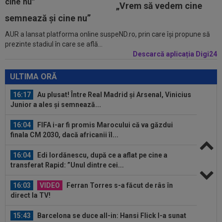
15:43
KuPS - Universitatea Craiova Live Video, joi, 6
„Vrem să vedem cine
august, 18:00, Digi Sport 1...
semnează și cine nu”
AUR a lansat platforma online suspeND.ro, prin care își propune să
16:36
EXCLUSIV
Marea problemă a Universității
prezinte stadiul în care se află...
Craiova la meciul cu KuPS, din Europa League...
Descarcă aplicația Digi24
16:30
EXCLUSIV
ADIO, FCSB? A spus-o fără
ocolișuri: ”Trebuie să plece”
ULTIMA ORĂ
16:17
Au plusat! Între Real Madrid și Arsenal, Vinicius
Junior a ales și semnează...
16:04
FIFA i-ar fi promis Marocului că va găzdui
finala CM 2030, dacă africanii îl...
16:04
Edi Iordănescu, după ce a aflat pe cine a
transferat Rapid: ”Unul dintre cei...
16:03
VIDEO
Ferran Torres s-a făcut de râs în
direct la TV!
15:43
Barcelona se duce all-in: Hansi Flick l-a sunat