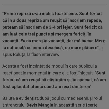
”
Prima repriză s-au închis foarte bine. Sunt fericit
că în a doua repriză am reușit să înscriem repede,
puteam să înscriem de 3-4 ori lejer. Sunt fericit că
am luat cele trei puncte și mergem fericiți în
vacanță. Eu nu merg în vacanță, dar mă bucur. Merg
la națională cu inima deschisă, cu mare plăcere
”, a
spus Băluță, la flash interview.
Acesta a fost încântat de modul în care publicul a
reacționat în momentul în care el a fost înlocuit: ”
Sunt
fericit că am reușit să câștigăm și, în special, că am
fost aplaudat atunci când am ieșit din teren
”.
Băluță a evidențiat, după jocul cu medieșenii, și rolul
antrenorului
Devis Mangia
în această serie foarte