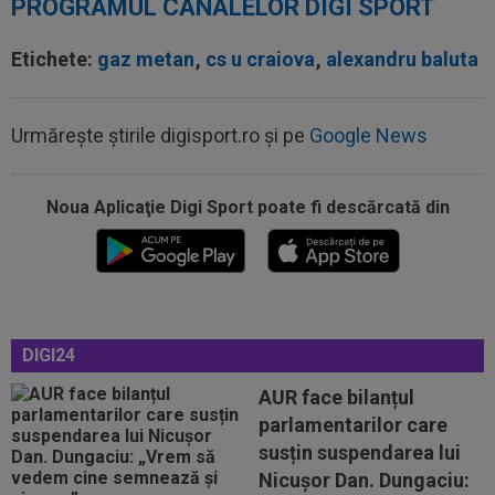
PROGRAMUL CANALELOR DIGI SPORT
Etichete:
gaz metan
,
cs u craiova
,
alexandru baluta
Urmărește știrile digisport.ro și pe
Google News
Noua Aplicaţie Digi Sport poate fi descărcată din
16:04
FIFA i-ar fi promis Marocului că va găzdui
finala CM 2030, dacă africanii îl...
16:04
Edi Iordănescu, după ce a aflat pe cine a
transferat Rapid: ”Unul dintre cei...
DIGI24
16:03
VIDEO
Ferran Torres s-a făcut de râs în
direct la TV!
AUR face bilanțul
parlamentarilor care
15:43
Barcelona se duce all-in: Hansi Flick l-a sunat
susțin suspendarea lui
pe Rodri!
Nicușor Dan. Dungaciu: