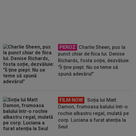
EXCLUSIV
Ilie Dumitrescu a
numit pe față marea problemă de
la FCSB: "Nu e Gigi"
PEROZ
Charlie Sheen, pus la
punct chiar de fiica lui. Denise
Richards, fosta soție, dezvăluie:
"Îi ține piept. Nu se teme să
spună adevărul"
FILM NOW
Soția lui Matt
Damon, frumoasa balului într-o
rochie albastru regal, mulată pe
corp. Luciana a furat atenția la
Seul