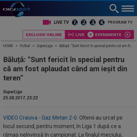
LIVE TV
PROGRAM TV
EXCLUSIV ONLINE
LIVE
EVENIMENTE
HOME
Fotbal
SuperLiga
Băluță: ”Sunt fericit în special pentru că am fost aplaudat când am ieșit din teren”
Băluță: ”Sunt fericit în special pentru
că am fost aplaudat când am ieșit din
teren”
SuperLiga
25.08.2017, 23:22
VIDEO Craiova - Gaz Metan 2-0
. Oltenii au urcat pe
locul secund, pentru moment, în Liga 1 după ce a
rămas neînvinsă în campionat. La finalul meciului,