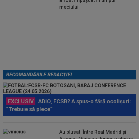
a fost împușcat în timpul
meciului
Italienii au tras concluzia despre
Cristi Chivu, după AC Milan - Inter
RECOMANDĂRILE REDACȚIEI
EXCLUSIV
ADIO, FCSB? A spus-o fără ocolișuri:
”Trebuie să plece”
Au plusat! Între Real Madrid și
Arsenal, Vinicius Junior a ales și