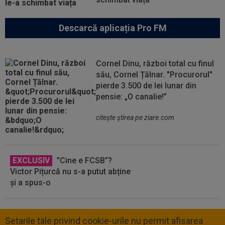
Descarcă aplicația Pro FM
Cornel Dinu, război total cu finul
său, Cornel Țălnar. "Procurorul"
pierde 3.500 de lei lunar din
pensie: „O canalie!”
citeşte ştirea pe ziare.com
EXCLUSIV
”Cine e FCSB”?
Victor Pițurcă nu s-a putut abține
și a spus-o
Setarile tale privind cookie-urile nu permit afisarea