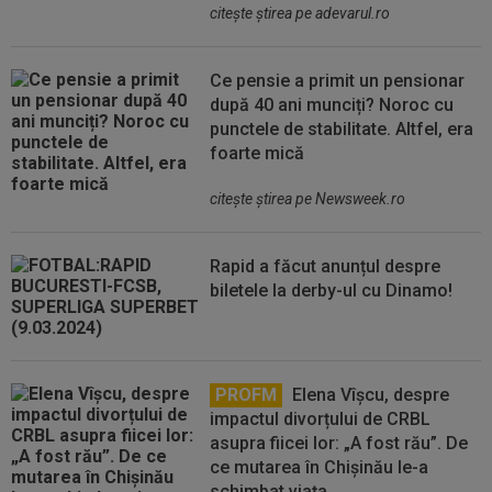
citeşte ştirea pe adevarul.ro
Ce pensie a primit un pensionar
după 40 ani munciți? Noroc cu
punctele de stabilitate. Altfel, era
foarte mică
citeşte ştirea pe Newsweek.ro
Rapid a făcut anunțul despre
biletele la derby-ul cu Dinamo!
PROFM
Elena Vîșcu, despre
impactul divorțului de CRBL
asupra fiicei lor: „A fost rău”. De
ce mutarea în Chișinău le-a
schimbat viața