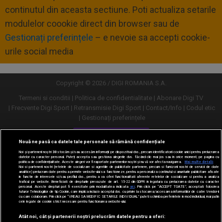
continutul din aceasta sectiune. Poti actualiza setarile
modulelor coookie direct din browser sau de
Gestionați preferințele
– e nevoie sa accepti cookie-
urile social media
Copyright © 2026 / DIGI ROMANIA S.A.
Termeni si conditii
Politica de confidentialitate
Abonare Digi TV
Frecvente Digi Sport
Retransmisie Digi Sport
Contact/Info
Codul etic
Gestionați preferințele
Versiune desktop
Nouă ne pasă ca datele tale personale să rămână confidențiale
Noi și partenerii noștri
30
stocăm și/sau accesăm informații pe dispozitivul dvs., precum identificatorii cookie unici pentru prelucrarea
datelor cu caracter personal. Puteți accepta sau gestiona alegerile dvs. făcând clic mai jos sau în orice moment, pe pagina cu
politica de confidențialitate. Aceste alegeri vor fi raportate partenerilor noștri și nu vă vor afecta navigarea.
Mai multe detalii
Noi si partenerii nostri (retelele de socializare si agentiile de publicitate partenere, precum si furnizorii nostri de servicii de date
analitice) prelucram date pentru a permite website-ului sa functioneze, pentru a personaliza continutul si anunturile publicitare afisate
in functie de interesele si/sau profilul dvs., pentru a va oferi functionalitati aferente retelelor de socializare si pentru a analiza
traficul pe website. Beneficiati de drepturile prevazute de art. 15-22 din GDPR in legatura cu prelucrarea datelor cu caracter
personal. Aceste drepturi pot fi exercitate prin modalitatea indicata
aici
. Prin click pe “ACCEPT TOATE”, acceptati folosirea
tuturor Tehnologiilor de tip Cookie, care implica inclusiv acceptul dvs. cu privire la stocarea/accesarea informatiilor de catre Vendor-ii
cu care colaboram. Prin click pe “VREAU SA MODIFIC SETARILE INDIVIDUAL” puteti schimba preferintele in mod individual, mai putin
cele legate de cookie strict necesare pentru functionarea website-ului.
Atât noi, cât și partenerii noștri prelucrăm datele pentru a oferi: