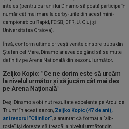
înțeles (pentru ca fanii lui Dinamo să poată participa în
număr cât mai mare la derby-urile din acest mini-
campionat: cu Rapid, FCSB, CFR, U. Cluj și
Universitatea Craiova).
Însă, conform ultimelor vești venite dinspre trupa din
Ștefan cel Mare, Dinamo ar avea de gând să se mute
definitiv pe Arena Națională din sezonul următor.
Zeljko Kopic: ”
Ce ne dorim este să urcăm
la nivelul următor și să jucăm cât mai des
pe Arena Națională”
Deși Dinamo a obținut rezultate excelente pe Arcul de
Triumf în acest sezon,
Zeljko Kopic (47 de ani),
antrenorul ”Câinilor”
, a anunțat că formația ”alb-
roșie” își dorește să treacă la nivelul următor din