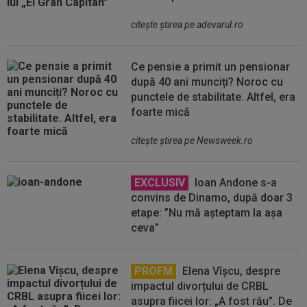
citeşte ştirea pe adevarul.ro
Ce pensie a primit un pensionar
după 40 ani munciți? Noroc cu
punctele de stabilitate. Altfel, era
foarte mică
citeşte ştirea pe Newsweek.ro
EXCLUSIV
Ioan Andone s-a
convins de Dinamo, după doar 3
etape: ”Nu mă așteptam la așa
ceva”
PROFM
Elena Vîșcu, despre
impactul divorțului de CRBL
asupra fiicei lor: „A fost rău”. De