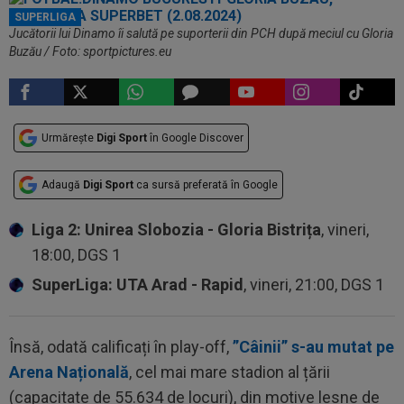
SUPERLIGA
Jucătorii lui Dinamo îi salută pe suporterii din PCH după meciul cu Gloria
Buzău / Foto: sportpictures.eu
Urmărește
Digi Sport
în Google Discover
Adaugă
Digi Sport
ca sursă preferată în Google
Liga 2: Unirea Slobozia - Gloria Bistrița
, vineri,
18:00, DGS 1
SuperLiga: UTA Arad - Rapid
, vineri, 21:00, DGS 1
Însă, odată calificați în play-off,
”Câinii” s-au mutat pe
Arena Națională
, cel mai mare stadion al țării
(capacitate de 55.634 de locuri), din motive lesne de