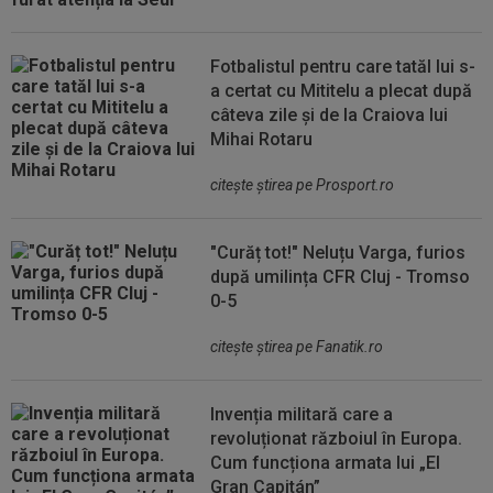
Fotbalistul pentru care tatăl lui s-
a certat cu Mititelu a plecat după
câteva zile și de la Craiova lui
Mihai Rotaru
citeşte ştirea pe Prosport.ro
"Curăț tot!" Neluțu Varga, furios
după umilința CFR Cluj - Tromso
0-5
citeşte ştirea pe Fanatik.ro
Invenția militară care a
revoluționat războiul în Europa.
Cum funcționa armata lui „El
Gran Capitán”