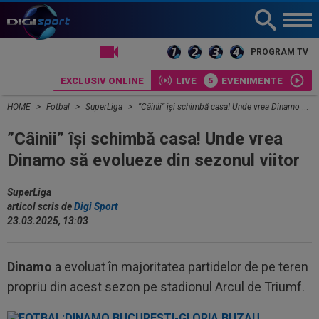
LIVE TV
PROGRAM TV
EXCLUSIV ONLINE
LIVE
EVENIMENTE
HOME
Fotbal
SuperLiga
”Câinii” își schimbă casa! Unde vrea Dinamo să evolueze din sezonul viitor
”Câinii” își schimbă casa! Unde vrea
Dinamo să evolueze din sezonul viitor
SuperLiga
articol scris de
Digi Sport
23.03.2025, 13:03
Dinamo
a evoluat în majoritatea partidelor de pe teren
propriu din acest sezon pe stadionul Arcul de Triumf.