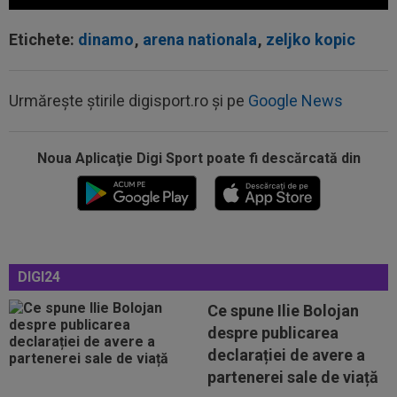
Etichete:
dinamo
,
arena nationala
,
zeljko kopic
00:22
EXCLUSIV
Gică Craioveanu a dat declarația
Urmărește știrile digisport.ro și pe
Google News
serii, după KuPS - Craiova: ”Știi cine mă...
00:12
Barcelona, 180 de milioane de euro pentru
Rodri!
Noua Aplicaţie Digi Sport poate fi descărcată din
00:08
Mai rău decât CFR Cluj: scorul serii în Europa!
La pauză erau conduși cu 0-2...
00:01
EXCLUSIV
Folha, OUT de la CFR Cluj după
dezastrul cu Tromso! ”Îi dau afară pe toți!”...
DIGI24
23:52
EXCLUSIV
Gigi Becali: ”Am vândut un jucător
Ce spune Ilie Bolojan
pe 3.000.000 €”
despre publicarea
00:43
EXCLUSIV
Lovitură de proporții: Ioan Varga,
declarației de avere a
gata să renunțe la CFR și să preia alt club...
partenerei sale de viață