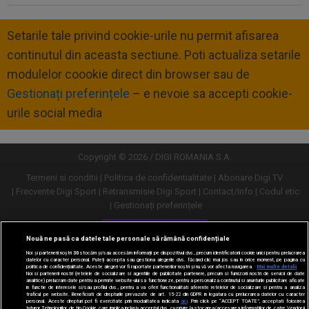
Setarile tale privind cookie-urile nu permit afisarea
continutul din aceasta sectiune. Poti actualiza setarile
modulelor coookie direct din browser sau de
Gestionați preferințele
– e nevoie sa accepti cookie-
urile social media
Copyright © 2026 / DIGI ROMANIA S.A.
Termeni si conditii
Politica de confidentialitate
Abonare Digi TV
Frecvente Digi Sport
Retransmisie Digi Sport
Contact/Info
Codul etic
Gestionați preferințele
Versiune desktop
Nouă ne pasă ca datele tale personale să rămână confidențiale
Noi și partenerii noștri
30
stocăm și/sau accesăm informații pe dispozitivul dvs., precum identificatorii cookie unici pentru prelucrarea
datelor cu caracter personal. Puteți accepta sau gestiona alegerile dvs. făcând clic mai jos sau în orice moment, pe pagina cu
politica de confidențialitate. Aceste alegeri vor fi raportate partenerilor noștri și nu vă vor afecta navigarea.
Mai multe detalii
Noi si partenerii nostri (retelele de socializare si agentiile de publicitate partenere, precum si furnizorii nostri de servicii de date
analitice) prelucram date pentru a permite website-ului sa functioneze, pentru a personaliza continutul si anunturile publicitare afisate
in functie de interesele si/sau profilul dvs., pentru a va oferi functionalitati aferente retelelor de socializare si pentru a analiza
traficul pe website. Beneficiati de drepturile prevazute de art. 15-22 din GDPR in legatura cu prelucrarea datelor cu caracter
personal. Aceste drepturi pot fi exercitate prin modalitatea indicata
aici
. Prin click pe “ACCEPT TOATE”, acceptati folosirea
tuturor Tehnologiilor de tip Cookie, care implica inclusiv acceptul dvs. cu privire la stocarea/accesarea informatiilor de catre Vendor-ii