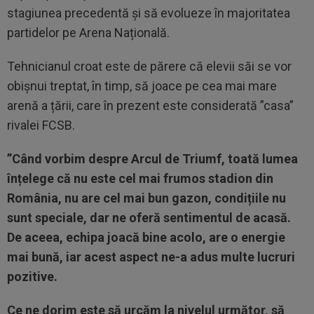
stagiunea precedentă și să evolueze în majoritatea
partidelor pe Arena Națională.
Tehnicianul croat este de părere că elevii săi se vor
obișnui treptat, în timp, să joace pe cea mai mare
arenă a țării, care în prezent este considerată ”casa”
rivalei FCSB.
”Când vorbim despre Arcul de Triumf, toată lumea
înțelege că nu este cel mai frumos stadion din
România, nu are cel mai bun gazon, condițiile nu
sunt speciale, dar ne oferă sentimentul de acasă.
De aceea, echipa joacă bine acolo, are o energie
mai bună, iar acest aspect ne-a adus multe lucruri
pozitive.
Ce ne dorim este să urcăm la nivelul următor, să