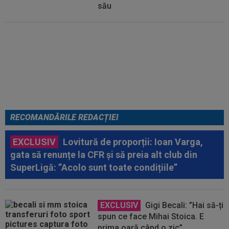
său
Micael Leandro a murit, după ce
a fost împușcat în timpul
meciului
RECOMANDĂRILE REDACȚIEI
EXCLUSIV
Lovitură de proporții: Ioan Varga,
gata să renunțe la CFR și să preia alt club din
SuperLigă: ”Acolo sunt toate condițiile”
EXCLUSIV
Gigi Becali: ”Hai să-ți
spun ce face Mihai Stoica. E
prima oară când o zic”