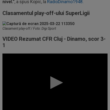
nivel.”
, a spus Kopic, la
RadioDinamo1948.
Clasamentul play-off-ului SuperLigii
Clasament play-off / Foto: Digi Sport
VIDEO Rezumat CFR Cluj - Dinamo, scor 3-
1