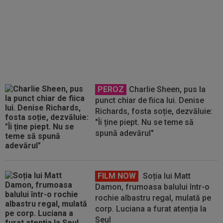
EXCLUSIV
Ioan Andone nu a
avut milă de jucătorul plătit cu
25.000€ pe lună la FCSB: ”Dă 8
pase din 10 înapoi”
PEROZ
Charlie Sheen, pus la
punct chiar de fiica lui. Denise
Richards, fosta soție, dezvăluie:
"Îi ține piept. Nu se teme să
spună adevărul"
FILM NOW
Soția lui Matt
Damon, frumoasa balului într-o
rochie albastru regal, mulată pe
corp. Luciana a furat atenția la
Seul