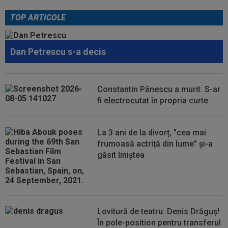
gata să renunțe la CFR și să preia alt club...
TOP ARTICOLE
00:41
EXCLUSIV
Gigi Becali: ”Hai să-ți spun ce face
Mihai Stoica. E prima oară când o zic”
Dan Petrescu s-a decis
00:34
EXCLUSIV
Dorit iar de Varga la CFR Cluj, Edi
Iordănescu a luat decizia!
00:22
EXCLUSIV
Gică Craioveanu a dat declarația
Constantin Pănescu a murit. S-ar
serii, după KuPS - Craiova: ”Știi cine mă...
fi electrocutat în propria curte
00:12
Barcelona, 180 de milioane de euro pentru
Rodri!
La 3 ani de la divorț, "cea mai
frumoasă actriță din lume" și-a
găsit liniștea
Lovitură de teatru: Denis Drăguș!
În pole-position pentru transferul