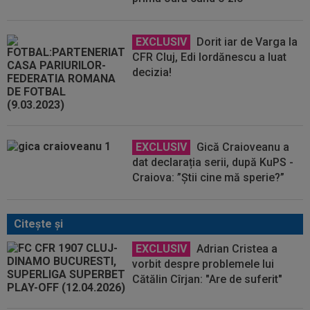
EXCLUSIV
Dorit iar de Varga la
CFR Cluj, Edi Iordănescu a luat
decizia!
EXCLUSIV
Gică Craioveanu a
dat declarația serii, după KuPS -
Craiova: ”Știi cine mă sperie?”
Citeşte şi
EXCLUSIV
Adrian Cristea a
vorbit despre problemele lui
Cătălin Cîrjan: "Are de suferit"