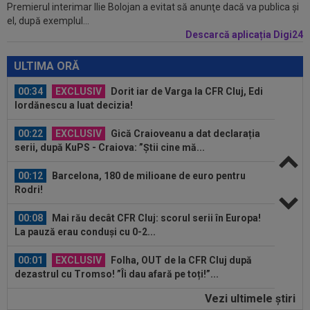
Premierul interimar Ilie Bolojan a evitat să anunţe dacă va publica şi
00:41
EXCLUSIV
Gigi Becali: ”Hai să-ți spun ce face
el, după exemplul...
Mihai Stoica. E prima oară când o zic”
Descarcă aplicația Digi24
00:34
EXCLUSIV
Dorit iar de Varga la CFR Cluj, Edi
Iordănescu a luat decizia!
ULTIMA ORĂ
00:22
EXCLUSIV
Gică Craioveanu a dat declarația
serii, după KuPS - Craiova: ”Știi cine mă...
00:12
Barcelona, 180 de milioane de euro pentru
Rodri!
00:08
Mai rău decât CFR Cluj: scorul serii în Europa!
La pauză erau conduși cu 0-2...
00:01
EXCLUSIV
Folha, OUT de la CFR Cluj după
dezastrul cu Tromso! ”Îi dau afară pe toți!”...
23:52
EXCLUSIV
Gigi Becali: ”Am vândut un jucător
pe 3.000.000 €”
Vezi ultimele ştiri
00:43
EXCLUSIV
Lovitură de proporții: Ioan Varga,