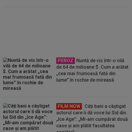
Antrenor pentru CFR Cluj!
Contractul a fost pus "pe masă",
urmează negocierile finale
PEROZ
Nuntă de vis într-o vilă
de 64 de milioane $. Cum a arătat
„cea mai frumoasă fată din
lume” în rochie de mireasă
FILM NOW
Câți bani a câștigat
actorul care îi dă voce lui Sid din
„Ice Age”: „Mi-am cumpărat două
case și am plătit facultatea