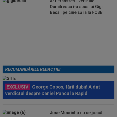
Ar fi transferul verii! Ilie
Dumitrescu i-a spus lui Gigi
Becali pe cine să ia la FCSB
Din Tulcea, 5.000 de oamenii au
lăsat Europa cu ”gura căscată”:
”Am uimit lumea!”. România U18,
VICTORIE uriașă
RECOMANDĂRILE REDACȚIEI
EXCLUSIV
George Copos, fără dubii! A dat
verdictul despre Daniel Pancu la Rapid
Jose Mourinho nu se joacă!