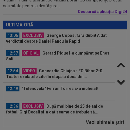
13:21
Jose Mourinho nu se joacă! Decizia luată, după
nelimitate pentru a desfășura...
o lună de la revenirea la Real...
Descarcă aplicația Digi24
13:06
EXCLUSIV
George Copos, fără dubii! A dat
ULTIMA ORĂ
verdictul despre Daniel Pancu la Rapid
12:57
OFICIAL
Gerard Pique l-a cumpărat pe Enes
Sali
12:54
VIDEO
Concordia Chiajna - FC Bihor 2-0.
Toate rezulatele zilei în etapa a doua din...
12:49
"Telenovela" Ferran Torres s-a încheiat!
12:36
EXCLUSIV
După mai bine de 25 de ani de
fotbal, Gigi Becali și-a dat seama ce trebuie să...
12:24
FOTO
AUR și BRONZ pentru România la
Campionatele Mondiale de Canotaj U19: patru...
Vezi ultimele ştiri
13:23
”Nemeritat”. Mesajul postat de Steaua, după