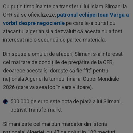
Cu puțin timp înainte ca transferul lui Islam Slimani la
CFR să se oficializeze,
patronul echipei Ioan Varga a
vorbit despre negocierile
pe care le-a purtat cu
atacantul algerian și a dezvăluit că acesta nu a fost
interesat nicio secundă de partea materială.
Din spusele omului de afaceri, Slimani s-a interesat
cel mai tare de condițiile de pregătire de la CFR,
deoarece acesta își dorește să fie ”fit” pentru
naționala Algeriei la turneul final al Cupei Mondiale
2026 (care va avea loc în vara viitoare).
500.000 de euro este cota de piață a lui Slimani,
potrivit Transfermarkt
Slimani este cel mai bun marcator din istoria
naționalei Algeriei, cu 47 de goluri în 102 meciuri.