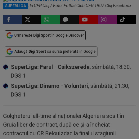
Islam Slimani, la CFR Cluj / Foto: Fotbal Club CFR 1907 Cluj Facebook
SUPERLIGA
Urmărește
Digi Sport
în Google Discover
Adaugă
Digi Sport
ca sursă preferată în Google
SuperLiga: Farul - Csikszereda
, sâmbătă, 18:30,
DGS 1
SuperLiga: Dinamo - Voluntari
, sâmbătă, 21:30,
DGS 1
Golgheterul all-time al naționalei Algeriei a sosit în
Gruia liber de contract, după ce și-a încheiat
contractul cu CR Belouizdad la finalul stagiunii.