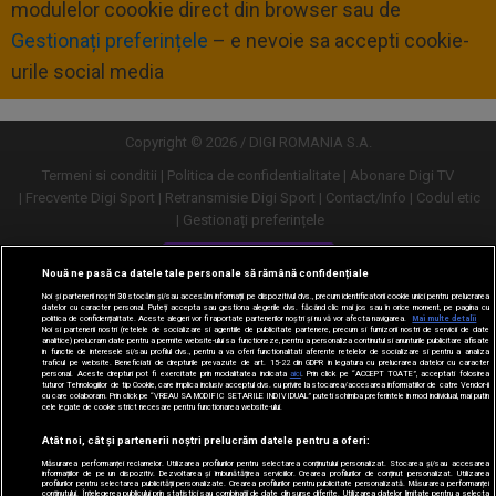
modulelor coookie direct din browser sau de
Gestionați preferințele
– e nevoie sa accepti cookie-
urile social media
Copyright © 2026 / DIGI ROMANIA S.A.
Termeni si conditii
Politica de confidentialitate
Abonare Digi TV
Frecvente Digi Sport
Retransmisie Digi Sport
Contact/Info
Codul etic
Gestionați preferințele
Versiune desktop
Nouă ne pasă ca datele tale personale să rămână confidențiale
Noi și partenerii noștri
30
stocăm și/sau accesăm informații pe dispozitivul dvs., precum identificatorii cookie unici pentru prelucrarea
datelor cu caracter personal. Puteți accepta sau gestiona alegerile dvs. făcând clic mai jos sau în orice moment, pe pagina cu
politica de confidențialitate. Aceste alegeri vor fi raportate partenerilor noștri și nu vă vor afecta navigarea.
Mai multe detalii
Noi si partenerii nostri (retelele de socializare si agentiile de publicitate partenere, precum si furnizorii nostri de servicii de date
analitice) prelucram date pentru a permite website-ului sa functioneze, pentru a personaliza continutul si anunturile publicitare afisate
in functie de interesele si/sau profilul dvs., pentru a va oferi functionalitati aferente retelelor de socializare si pentru a analiza
traficul pe website. Beneficiati de drepturile prevazute de art. 15-22 din GDPR in legatura cu prelucrarea datelor cu caracter
personal. Aceste drepturi pot fi exercitate prin modalitatea indicata
aici
. Prin click pe “ACCEPT TOATE”, acceptati folosirea
tuturor Tehnologiilor de tip Cookie, care implica inclusiv acceptul dvs. cu privire la stocarea/accesarea informatiilor de catre Vendor-ii
cu care colaboram. Prin click pe “VREAU SA MODIFIC SETARILE INDIVIDUAL” puteti schimba preferintele in mod individual, mai putin
cele legate de cookie strict necesare pentru functionarea website-ului.
Atât noi, cât și partenerii noștri prelucrăm datele pentru a oferi:
Măsurarea performanței reclamelor. Utilizarea profilurilor pentru selectarea conținutului personalizat. Stocarea și/sau accesarea
informațiilor de pe un dispozitiv. Dezvoltarea și îmbunătățirea serviciilor. Crearea profilurilor de conținut personalizat. Utilizarea
profilurilor pentru selectarea publicității personalizate. Crearea profilurilor pentru publicitate personalizată. Măsurarea performanței
conținutului. Înțelegerea publicului prin statistici sau combinații de date din surse diferite. Utilizarea datelor limitate pentru a selecta