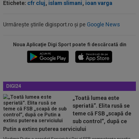
Etichete:
cfr cluj
,
islam slimani
,
ioan varga
Urmărește știrile digisport.ro și pe
Google News
12:57
OFICIAL
Gerard Pique l-a cumpărat pe Enes
Sali
Noua Aplicaţie Digi Sport poate fi descărcată din
12:54
VIDEO
Concordia Chiajna - FC Bihor 2-0.
Toate rezulatele zilei în etapa a doua din...
12:49
"Telenovela" Ferran Torres s-a încheiat!
12:36
EXCLUSIV
După mai bine de 25 de ani de
DIGI24
fotbal, Gigi Becali și-a dat seama ce trebuie să...
„Toată lumea este
12:24
FOTO
AUR și BRONZ pentru România la
speriată”. Elita rusă se
Campionatele Mondiale de Canotaj U19: patru...
teme că FSB „scapă de
sub control”, după ce
13:23
”Nemeritat”. Mesajul postat de Steaua, după
Putin a extins puterea serviciului
înfrângerea cu Râmnicu Vâlcea în a...
Vladimir Putin a acordat Serviciului Doi al FSB competențe practic