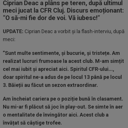
Ciprian Deac a plâns pe teren, după ultimul
meci jucat la CFR Cluj. Discurs emoționant:
”O să-mi fie dor de voi. Vă iubesc!”
UPDATE:
Ciprian Deac a vorbit și la flash-interviu, după
meci:
”Sunt multe sentimente, și bucurie, și tristețe. Am
realizat lucruri frumoase la acest club. M-am simțit
cel mai iubit și apreciat aici. Spiritul CFR-ului...,
doar spiritul ne-a adus de pe locul 13 până pe locul
3. Băieții au făcut un sezon extraordinar.
Am încheiat cariera pe o poziție bună în clasament.
Nu mi-ar fi plăcut să joc în play-out. Se simte în aer
o mentalitate de învingător aici. Acest club a
învățat să câștige trofee.