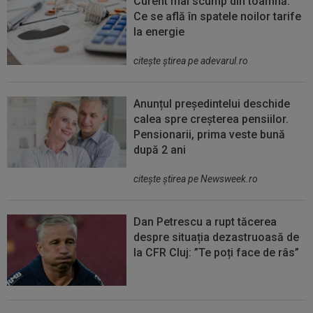
Curent mai scump din toamnă.
Ce se află în spatele noilor tarife
la energie
citeşte ştirea pe adevarul.ro
Anunțul președintelui deschide
calea spre creșterea pensiilor.
Pensionarii, prima veste bună
după 2 ani
citeşte ştirea pe Newsweek.ro
Dan Petrescu a rupt tăcerea
despre situația dezastruoasă de
la CFR Cluj: ”Te poți face de râs”