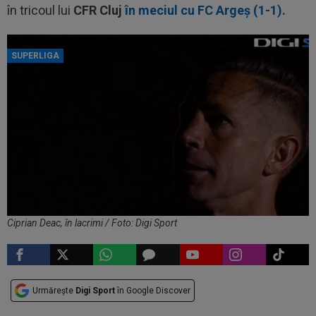
în tricoul lui
CFR Cluj
în meciul cu FC Argeș (1-1).
SUPERLIGA
Ciprian Deac, în lacrimi / Foto: Digi Sport
Urmărește
Digi Sport
în Google Discover