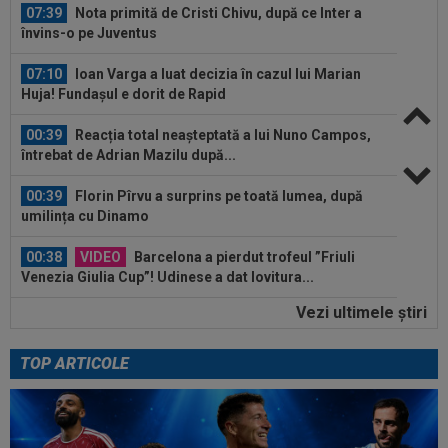
07:39
Nota primită de Cristi Chivu, după ce Inter a
învins-o pe Juventus
07:10
Ioan Varga a luat decizia în cazul lui Marian
Huja! Fundașul e dorit de Rapid
00:39
Reacția total neașteptată a lui Nuno Campos,
întrebat de Adrian Mazilu după...
00:39
Florin Pîrvu a surprins pe toată lumea, după
umilința cu Dinamo
00:38
VIDEO
Barcelona a pierdut trofeul ”Friuli
Venezia Giulia Cup”! Udinese a dat lovitura...
Vezi ultimele ştiri
00:20
VIDEO
Alex Musi a dat declarația serii, după
ce Dinamo a învins-o pe FC Voluntari cu...
TOP ARTICOLE
00:20
VIDEO
Estrela - Sporting 2-2. Meci
spectaculos! Ianis Stoica a fost titular. Cele mai...
07:40
Cătălin Cîrjan a spus totul despre accidentarea