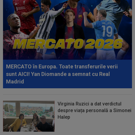
lui Martin Pascual: ”Au făcut...
07:39
Nota primită de Cristi Chivu, după ce Inter a
învins-o pe Juventus
07:10
Ioan Varga a luat decizia în cazul lui Marian
Huja! Fundașul e dorit de Rapid
00:39
Reacția total neașteptată a lui Nuno Campos,
întrebat de Adrian Mazilu după...
MERCATO în Europa. Toate transferurile verii
00:39
Florin Pîrvu a surprins pe toată lumea, după
sunt AICI! Yan Diomande a semnat cu Real
umilința cu Dinamo
Madrid
Virginia Ruzici a dat verdictul
despre viața personală a Simonei
Halep