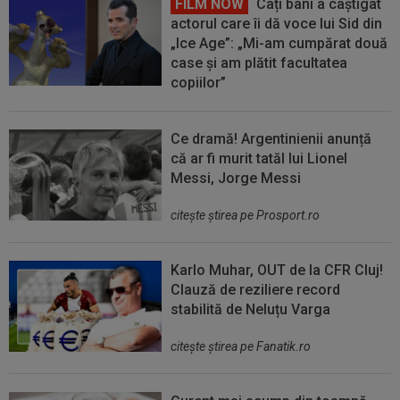
FILM NOW
Câți bani a câștigat
actorul care îi dă voce lui Sid din
„Ice Age”: „Mi-am cumpărat două
case și am plătit facultatea
copiilor”
Ce dramă! Argentinienii anunță
că ar fi murit tatăl lui Lionel
Messi, Jorge Messi
citeşte ştirea pe Prosport.ro
Karlo Muhar, OUT de la CFR Cluj!
Clauză de reziliere record
stabilită de Neluțu Varga
citeşte ştirea pe Fanatik.ro