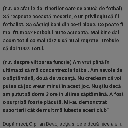
(n.r. ce sfat le dai tinerilor care se apucă de fotbal)
Să respecte această meserie, e un privilegiu să fii
fotbalist. Să câștigi bani din ce-ți place. Ce poate fi
mai frumos? Fotbalul nu te așteaptă. Mai bine dai
acum totul ca mai târziu să nu ai regrete. Trebuie
să dai 100% totul.
(n.r. despre viitoarea funcție) Am vrut până în
ultima zi să mă concentrez la fotbal. Am nevoie de
o săptămână, două de vacanță. Nu credeam că voi
putea să joc vreun minut în acest joc. Nu știu dacă
am putut să dorm 3 ore în ultima săptămână. A fost
o surpriză foarte plăcută. Mi-au demonstrat
suporterii cât de mult mă iubește acest club”
După meci, Ciprian Deac, soția și cele două fiice ale lui