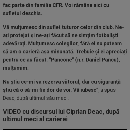
fac parte din familia CFR. Voi rămâne aici cu
sufletul deschis.
Vă mulțumesc din suflet tuturor celor din club. Ne-
ați protejat și ne-ați făcut să ne simțim fotbaliști
adevărați. Mulțumesc colegilor, fără ei nu puteam
să am o carieră așa minunată. Trebuie și ei apreciați
pentru ce au făcut. ”Pancone” (n.r. Daniel Pancu),
mulțumim.
Nu știu ce-mi va rezerva viitorul, dar cu siguranță
știu că o să-mi fie dor de voi. Vă iubesc”
, a spus
Deac, după ultimul său meci.
VIDEO cu discursul lui Ciprian Deac, după
ultimul meci al carierei