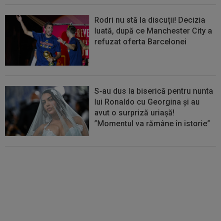
Rodri nu stă la discuții! Decizia
luată, după ce Manchester City a
refuzat oferta Barcelonei
S-au dus la biserică pentru nunta
lui Ronaldo cu Georgina și au
avut o surpriză uriașă!
”Momentul va rămâne în istorie”
Cel mai bine plătit jucător din
SuperLigă a devenit liber! Gigi
Becali spunea: ”Pregătesc o
bombă! Bani mulți”