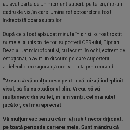
au avut parte de un moment superb pe teren, într-un
cadru de vis, în care lumina reflectoarelor a fost
îndreptată doar asupra lor.
După ce a fost aplaudat minute în șir și i-a fost rostit
numele la unison de toți suporterii CFR-ului, Ciprian
Deac a luat microfonul și, cu lacrimi în ochi, extrem de
emoționat, a avut un discurs pe care suporterii
ardelenilor cu siguranță nu-l vor uita prea curând.
”Vreau să vă mulțumesc pentru că mi-ați îndeplinit
visul, să fiu cu stadionul plin. Vreau să vă
mulțumesc din suflet, m-am simțit cel mai iubit
jucător, cel mai apreciat.
Vă mulțumesc pentru că m-ați iubit necondiționat,
pe toată perioada carierei mele. Sunt mândru că