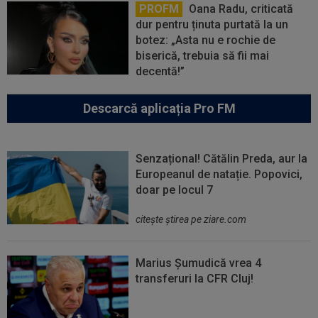
PROFM
Oana Radu, criticată
dur pentru ținuta purtată la un
botez: „Asta nu e rochie de
biserică, trebuia să fii mai
decentă!”
Descarcă aplicația Pro FM
Senzațional! Cătălin Preda, aur la
Europeanul de natație. Popovici,
doar pe locul 7
citeşte ştirea pe ziare.com
Marius Șumudică vrea 4
transferuri la CFR Cluj!