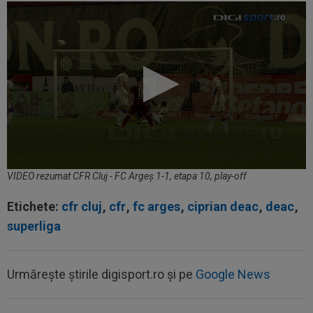
VIDEO rezumat CFR Cluj - FC Argeș 1-1, etapa 10, play-off
Etichete:
cfr cluj
,
cfr
,
fc arges
,
ciprian deac
,
deac
,
superliga
Urmărește știrile digisport.ro și pe
Google News