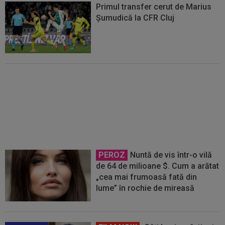
Primul transfer cerut de Marius
Șumudică la CFR Cluj
VIDEO
Farul - Csikszereda 3-2.
”Marinarii” au câștigat la Ovidiu,
în urma unui meci spectaculos
cu ciucanii
PEROZ
Nuntă de vis într-o vilă
de 64 de milioane $. Cum a arătat
„cea mai frumoasă fată din
lume” în rochie de mireasă