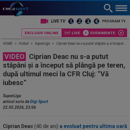
LIVE TV
PROGRAM TV
EXCLUSIV ONLINE
LIVE
EVENIMENTE
HOME
Fotbal
SuperLiga
Ciprian Deac nu s-a putut stăpâni și a început să plângă pe teren, după ultimul meci la CFR Cluj: ”Vă iubesc”
VIDEO
Ciprian Deac nu s-a putut
stăpâni și a început să plângă pe teren,
după ultimul meci la CFR Cluj: ”Vă
iubesc”
SuperLiga
articol scris de
Digi Sport
22.05.2026, 23:06
Ciprian Deac
(40 de ani)
a evoluat pentru ultima oară