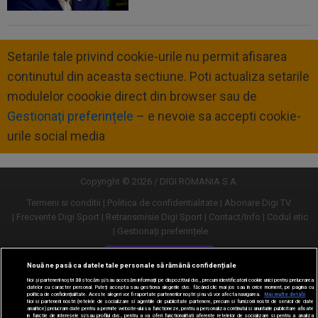
Setarile tale privind cookie-urile nu permit afisarea
continutul din aceasta sectiune. Poti actualiza setarile
modulelor coookie direct din browser sau de
Gestionați preferințele
– e nevoie sa accepti cookie-
urile social media
Copyright © 2026 / DIGI ROMANIA S.A.
Termeni si conditii
Politica de confidentialitate
Abonare Digi TV
Frecvente Digi Sport
Retransmisie Digi Sport
Contact/Info
Codul etic
Gestionați preferințele
Versiune desktop
Nouă ne pasă ca datele tale personale să rămână confidențiale
Noi și partenerii noștri
30
stocăm și/sau accesăm informații pe dispozitivul dvs., precum identificatorii cookie unici pentru prelucrarea
datelor cu caracter personal. Puteți accepta sau gestiona alegerile dvs. făcând clic mai jos sau în orice moment, pe pagina cu
politica de confidențialitate. Aceste alegeri vor fi raportate partenerilor noștri și nu vă vor afecta navigarea.
Mai multe detalii
Noi si partenerii nostri (retelele de socializare si agentiile de publicitate partenere, precum si furnizorii nostri de servicii de date
analitice) prelucram date pentru a permite website-ului sa functioneze, pentru a personaliza continutul si anunturile publicitare afisate
in functie de interesele si/sau profilul dvs., pentru a va oferi functionalitati aferente retelelor de socializare si pentru a analiza