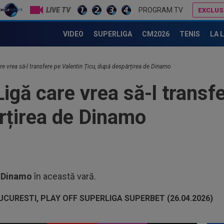
LIVE TV
PROGRAM TV
EXCLUS
UTA - Rapid, LIVE VIDEO, vineri, 21:00, în direct la Digi Sport 1. Se anunță un meci ”de foc” la Arad
VIDEO
SUPERLIGA
CM2026
TENIS
LA 
22
cre
nu 
22
re vrea să-l transfere pe Valentin Țicu, după despărțirea de Dinamo
Clu
igă care vrea să-l transf
afar
22
Nic
rțirea de Dinamo
l-a 
21
sub
Gru
21
dup
a
Dinamo
în această vară.
23
Tro
înt
23