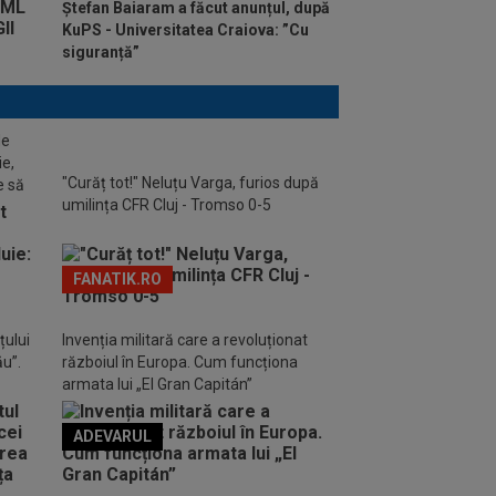
Ștefan Baiaram a făcut anunțul, după
KuPS - Universitatea Craiova: ”Cu
siguranță”
de
ie,
"Curăț tot!" Neluțu Varga, furios după
e să
umilința CFR Cluj - Tromso 0-5
FANATIK.RO
țului
Invenția militară care a revoluționat
ău”.
războiul în Europa. Cum funcționa
armata lui „El Gran Capitán”
ADEVARUL