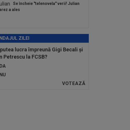
Se încheie "telenovela" verii! Julian
arez a ales
NDAJUL ZILEI
 putea lucra împreună Gigi Becali și
n Petrescu la FCSB?
DA
NU