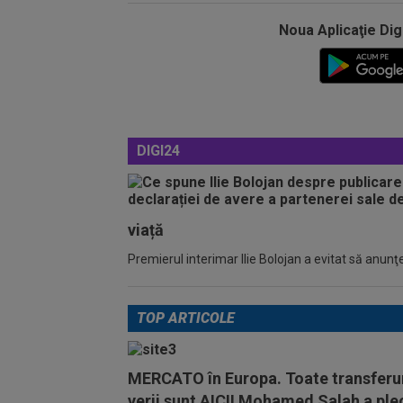
Noua Aplicaţie Dig
DIGI24
viață
Premierul interimar Ilie Bolojan a evitat să anunţe
TOP ARTICOLE
MERCATO în Europa. Toate transferur
verii sunt AICI! Mohamed Salah a ple