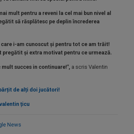
ai mult pentru a reveni la cel mai bun nivel al
gătit să răsplătesc pe deplin încrederea
care i-am cunoscut și pentru tot ce am trăit!
nt pregătit și extra motivat pentru ce urmează.
 mult succes in continuare!",
a scris Valentin
ărțit de alți doi jucători!
valentin țicu
gle News