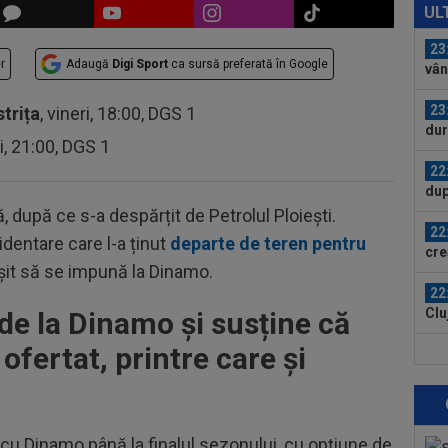
des
UL
tre
23
r
Adaugă
Digi Sport
ca sursă preferată în Google
vân
23
strița
, vineri, 18:00, DGS 1
dur
ri, 21:00, DGS 1
de
22
dup
ă, după ce s-a despărțit de Petrolul Ploiești.
22
dentare care l-a ținut
departe de teren pentru
cre
ușit să se impună la Dinamo.
nu 
22
Clu
 de la Dinamo și susține că
afar
ofertat, printre care și
22
Nic
l-a 
21
sub
l cu Dinamo până la finalul sezonului, cu opțiune de