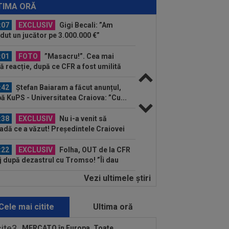
pre Marius Baciu: ”Cu asta, basta. Ar
TIMA ORĂ
bui să spun niște...
:07
EXCLUSIV
Gigi Becali: ”Am
dut un jucător pe 3.000.000 €”
:01
FOTO
”Masacru!”. Cea mai
ă reacție, după ce CFR a fost umilită
 Tromso
:42
Ștefan Baiaram a făcut anunțul,
ă KuPS - Universitatea Craiova: ”Cu...
:38
EXCLUSIV
Nu i-a venit să
adă ce a văzut! Președintele Craiovei
a mai putut privi...
:22
EXCLUSIV
Folha, OUT de la CFR
j după dezastrul cu Tromso! ”Îi dau
ă pe toți!”...
Vezi ultimele ştiri
:08
EXCLUSIV
De neînțeles!
olae Dică nu s-a putut abține, după ce
auzit la finalul...
Cele mai citite
Ultima oră
:55
Camora a spus de ce România e
 Norvegia la fotbal, după umilința din
MERCATO în Europa. Toate