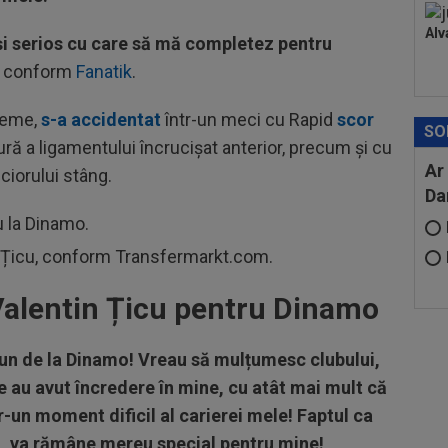
Alv
și serios cu care să mă completez pentru
u, conform
Fanatik
.
vreme,
s-a accidentat
într-un meci cu Rapid
scor
SO
ptură a ligamentului încrucișat anterior, precum și cu
Ar
ciorului stâng.
Da
u la Dinamo.
n Țicu, conform Transfermarkt.com.
 Valentin Țicu pentru Dinamo
un de la Dinamo! Vreau să mulțumesc clubului,
 ce au avut încredere în mine, cu atât mai mult că
r-un moment dificil al carierei mele! Faptul ca
u, va rămâne mereu special pentru mine!