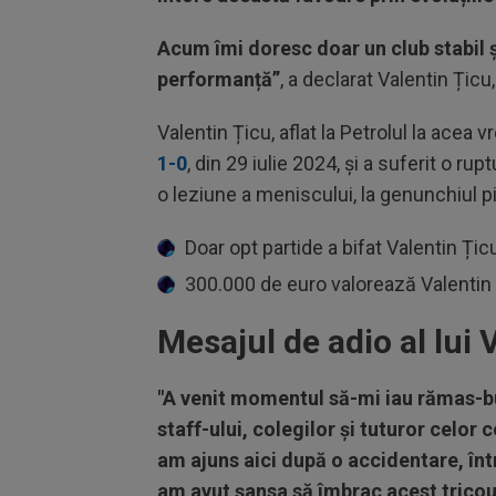
Acum îmi doresc doar un club stabil 
performanță”
, a declarat Valentin Țic
Valentin Țicu, aflat la Petrolul la acea 
1-0
, din 29 iulie 2024, și a suferit o ru
o leziune a meniscului, la genunchiul pi
Doar opt partide a bifat Valentin Țic
300.000 de euro valorează Valenti
Mesajul de adio al lui
"A venit momentul să-mi iau rămas-b
staff-ului, colegilor și tuturor celor
am ajuns aici după o accidentare, înt
am avut șansa să îmbrac acest trico