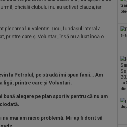
Gru
tra
urmă, oficialii clubului nu au activat clauza, iar
21
ple
dup
23
t plecarea lui Valentin Țicu, fundașul lateral a
Tro
s-a
t, printre care și Voluntari, însă nu a luat încă o
înt
23
des
tre
23
vân
vin la Petrolul, pe stradă îmi spun fanii… Am
23
 ligă, printre care și Voluntari.
dur
La 
de
din
22
ai bună alegere pe plan sportiv pentru că nu am
dup
iciodată.
dup
i nu mai am nicio problemă. Mi-aș fi dorit să
 mele.