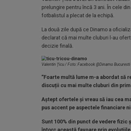
prelungire pentru încă 3 ani. În cele din 
fotbalistul a plecat de la echipă.
La două zile după ce Dinamo a oficializa
declarat că mai multe cluburi l-au oferta
decizie finală.
Valentin Țicu / Foto: Facebook @Dinamo Bucuresti
”Foarte multă lume m-a abordat să re
discuții cu mai multe cluburi din prima
Aștept ofertele și vreau să iau cea m
pus accent pe aspectele financiare n
Sunt 100% din punct de vedere fizic ș
întorc această favoare prin evoluțiile