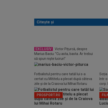
Citește și
Prima
EXCLUSIV
Victor Pițurcă, despre
ce a 
Marius Baciu: ”Cu asta, basta. Ar trebui
să spun niște lucruri”
Fotbalistul pentru care tatăl lui s-a
Soția
certat cu Mititelu a plecat după câteva
într-
zile și de la Craiova lui Mihai Rotaru
corp. 
PROSPORT.RO
FIL