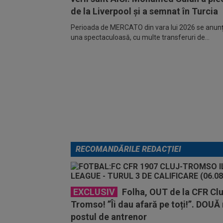
de la Liverpool și a semnat în Turcia
Perioada de MERCATO din vara lui 2026 se anunță
una spectaculoasă, cu multe transferuri de...
RECOMANDĂRILE REDACȚIEI
EXCLUSIV
Folha, OUT de la CFR Clu
Tromso! ”Îi dau afară pe toți!”. DOUĂ
postul de antrenor