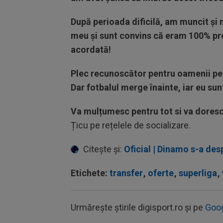
După perioada dificilă, am muncit și m
meu și sunt convins că eram 100% pre
acordată!
Plec recunoscător pentru oamenii pe 
Dar fotbalul merge înainte, iar eu su
Va mulțumesc pentru tot si va doresc
Țicu pe rețelele de socializare.
Citește și:
Oficial | Dinamo s-a desp
Etichete:
transfer
,
oferte
,
superliga
,
Urmărește știrile digisport.ro și pe
Goo