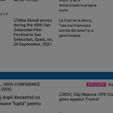
murit. S-ar fi
electrocutat în propria
curte
 a fi
La 3 ani de la divorț,
"cea mai frumoasă
actriță din lume" și-a
găsit liniștea
Lovitură de teatru: Denis
Drăguș! În pole-position pentru
transferul său
EXCLUSIV
Gig
j după dezastrul cu
 nume ”luptă” pentru