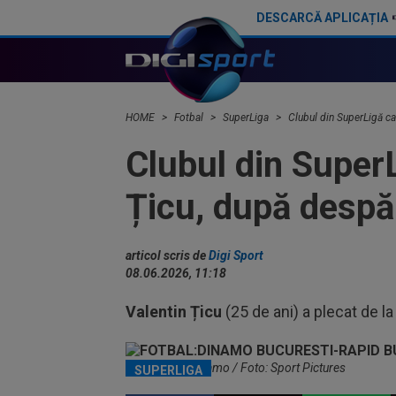
DESCARCĂ APLICAȚIA
Fotbalistul de 5.000.000€ care l-a dezamăgit pe Victor Pițurcă: ”Nu știu ce s-a întâmplat”
HOME
Fotbal
SuperLiga
Clubul din SuperLigă ca
Clubul din SuperL
Țicu, după despă
articol scris de
Digi Sport
08.06.2026, 11:18
Valentin
Țicu
(25 de ani) a plecat de l
Jucătorii lui Dinamo / Foto: Sport Pictures
SUPERLIGA