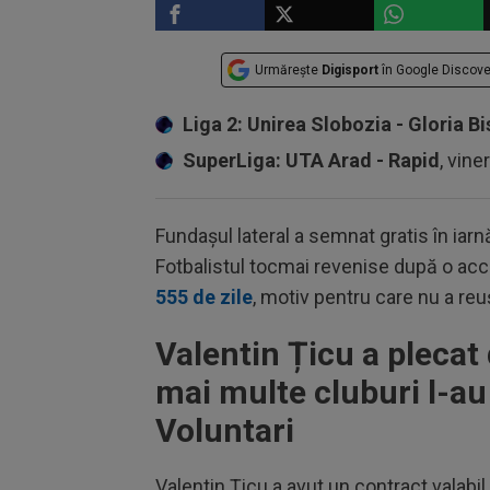
Urmărește
Digisport
în Google Discove
Liga 2: Unirea Slobozia - Gloria Bi
SuperLiga: UTA Arad - Rapid
, vine
Fundașul lateral a semnat gratis în iarn
Fotbalistul tocmai revenise după o acci
555 de zile
, motiv pentru care nu a re
Valentin Țicu a plecat
mai multe cluburi l-au 
Voluntari
Valentin Țicu a avut un contract valabi