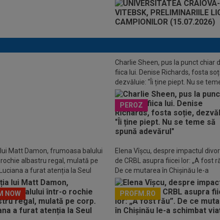
Charlie Sheen, pus la punct chiar 
fiica lui. Denise Richards, fosta soț
dezvăluie: "Îi ține piept. Nu se tem
 reacție a lui Yan Diomande, după
spună adevărul"
semnat cu Real Madrid
PEROZ
 lui Matt Damon, frumoasa balului
Elena Vîșcu, despre impactul divor
o rochie albastru regal, mulată pe
de CRBL asupra fiicei lor: „A fost r
Luciana a furat atenția la Seul
De ce mutarea în Chișinău le-a
schimbat viața
M NOW
PROFM.RO