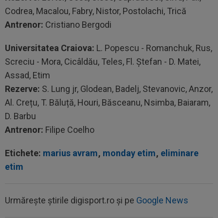
Codrea, Macalou, Fabry, Nistor, Postolachi, Trică
Antrenor:
Cristiano Bergodi
Universitatea Craiova:
L. Popescu - Romanchuk, Rus,
Screciu - Mora, Cicâldău, Teles, Fl. Ștefan - D. Matei,
Assad, Etim
Rezerve:
S. Lung jr, Glodean, Badelj, Stevanovic, Anzor,
Al. Crețu, T. Băluță, Houri, Băsceanu, Nsimba, Baiaram,
D. Barbu
Antrenor:
Filipe Coelho
Etichete:
marius avram
,
monday etim
,
eliminare
etim
21:55
Camora a spus de ce România e sub Norvegia
Urmărește știrile digisport.ro și pe
Google News
la fotbal, după umilința din Gruia...