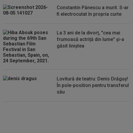
21:55
Camora a spus de ce România e sub Norvegia
Constantin Pănescu a murit. S-ar
la fotbal, după umilința din Gruia...
fi electrocutat în propria curte
21:51
Antonio Folha nu s-a mai ferit, după CFR -
Tromso 0-5: ”Am arătat rău...
La 3 ani de la divorț, "cea mai
frumoasă actriță din lume" și-a
găsit liniștea
Lovitură de teatru: Denis Drăguș!
În pole-position pentru transferul
său
Micael Leandro a murit, după ce
a fost împușcat în timpul
meciului