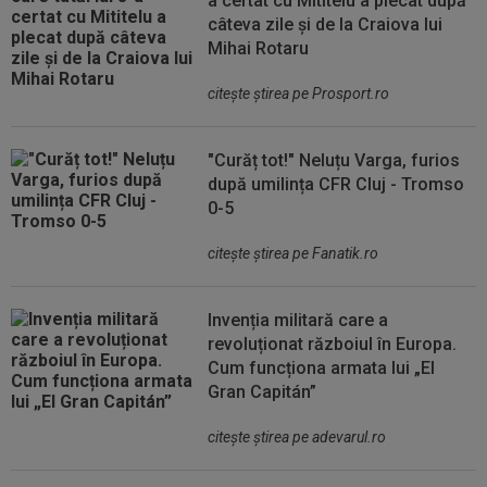
a certat cu Mititelu a plecat după
câteva zile și de la Craiova lui
Mihai Rotaru
citeşte ştirea pe Prosport.ro
"Curăț tot!" Neluțu Varga, furios
după umilința CFR Cluj - Tromso
0-5
citeşte ştirea pe Fanatik.ro
Invenția militară care a
revoluționat războiul în Europa.
Cum funcționa armata lui „El
Gran Capitán”
citeşte ştirea pe adevarul.ro