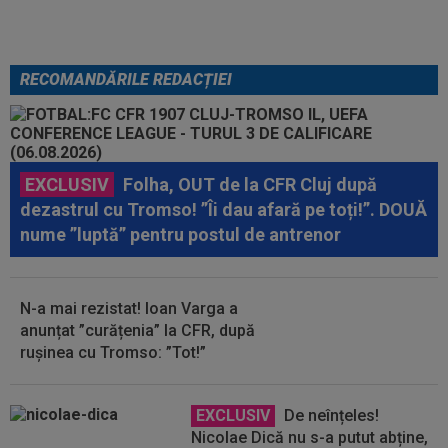
RECOMANDĂRILE REDACȚIEI
EXCLUSIV
Folha, OUT de la CFR Cluj după
dezastrul cu Tromso! ”Îi dau afară pe toți!”. DOUĂ
nume ”luptă” pentru postul de antrenor
N-a mai rezistat! Ioan Varga a
anunțat ”curățenia” la CFR, după
rușinea cu Tromso: ”Tot!”
EXCLUSIV
De neînțeles!
Nicolae Dică nu s-a putut abține,