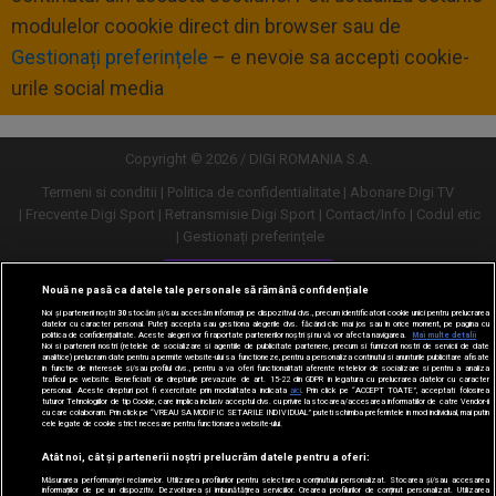
modulelor coookie direct din browser sau de
Gestionați preferințele
– e nevoie sa accepti cookie-
urile social media
Copyright © 2026 / DIGI ROMANIA S.A.
Termeni si conditii
Politica de confidentialitate
Abonare Digi TV
Frecvente Digi Sport
Retransmisie Digi Sport
Contact/Info
Codul etic
Gestionați preferințele
Versiune desktop
Nouă ne pasă ca datele tale personale să rămână confidențiale
Noi și partenerii noștri
30
stocăm și/sau accesăm informații pe dispozitivul dvs., precum identificatorii cookie unici pentru prelucrarea
datelor cu caracter personal. Puteți accepta sau gestiona alegerile dvs. făcând clic mai jos sau în orice moment, pe pagina cu
politica de confidențialitate. Aceste alegeri vor fi raportate partenerilor noștri și nu vă vor afecta navigarea.
Mai multe detalii
Noi si partenerii nostri (retelele de socializare si agentiile de publicitate partenere, precum si furnizorii nostri de servicii de date
analitice) prelucram date pentru a permite website-ului sa functioneze, pentru a personaliza continutul si anunturile publicitare afisate
in functie de interesele si/sau profilul dvs., pentru a va oferi functionalitati aferente retelelor de socializare si pentru a analiza
traficul pe website. Beneficiati de drepturile prevazute de art. 15-22 din GDPR in legatura cu prelucrarea datelor cu caracter
personal. Aceste drepturi pot fi exercitate prin modalitatea indicata
aici
. Prin click pe “ACCEPT TOATE”, acceptati folosirea
tuturor Tehnologiilor de tip Cookie, care implica inclusiv acceptul dvs. cu privire la stocarea/accesarea informatiilor de catre Vendor-ii
cu care colaboram. Prin click pe “VREAU SA MODIFIC SETARILE INDIVIDUAL” puteti schimba preferintele in mod individual, mai putin
cele legate de cookie strict necesare pentru functionarea website-ului.
Atât noi, cât și partenerii noștri prelucrăm datele pentru a oferi:
Măsurarea performanței reclamelor. Utilizarea profilurilor pentru selectarea conținutului personalizat. Stocarea și/sau accesarea
informațiilor de pe un dispozitiv. Dezvoltarea și îmbunătățirea serviciilor. Crearea profilurilor de conținut personalizat. Utilizarea