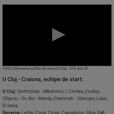
VIDEO Eliminarea lui Etim din meciul U Cluj - CFR, min 20
U Cluj - Craiova, echipe de start:
U Cluj:
Gertmonas - Mikanovic, I. Cristea, Coubiș,
Chipciu - Ov. Bic - Mendy, Drammeh - Stanojev, Lukic,
El Sawy
Rezerve:
Lefter, Cosa, Cisse, Capradossi, Silva, Pall,