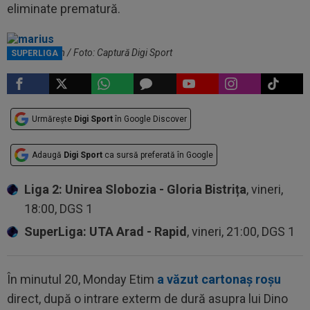
eliminate prematură.
Marius Avram / Foto: Captură Digi Sport
SUPERLIGA
Urmărește
Digi Sport
în Google Discover
Adaugă
Digi Sport
ca sursă preferată în Google
Liga 2: Unirea Slobozia - Gloria Bistrița
, vineri,
18:00, DGS 1
SuperLiga: UTA Arad - Rapid
, vineri, 21:00, DGS 1
În minutul 20, Monday Etim
a văzut cartonaș roșu
direct, după o intrare exterm de dură asupra lui Dino