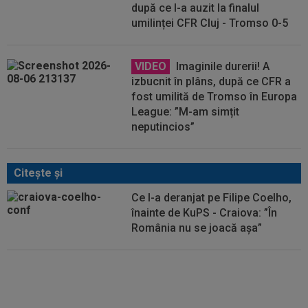
după ce l-a auzit la finalul
umilinței CFR Cluj - Tromso 0-5
VIDEO
Imaginile durerii! A
izbucnit în plâns, după ce CFR a
fost umilită de Tromso în Europa
League: ”M-am simțit
neputincios”
Citeşte şi
Ce l-a deranjat pe Filipe Coelho,
înainte de KuPS - Craiova: ”În
România nu se joacă așa”
EXCLUSIV
Eroare majoră de
arbitraj la FCSB - Farul? Ce a
spus Marius Avram