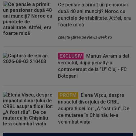
Ce pensie a primit un pensionar
după 40 ani munciți? Noroc cu
punctele de stabilitate. Altfel, era
foarte mică
citeşte ştirea pe Newsweek.ro
EXCLUSIV
Marius Avram a dat
verdictul, după penalty-ul
controversat de la ”U” Cluj - FC
Botoșani
PROFM
Elena Vîșcu, despre
impactul divorțului de CRBL
asupra fiicei lor: „A fost rău”. De
ce mutarea în Chișinău le-a
schimbat viața