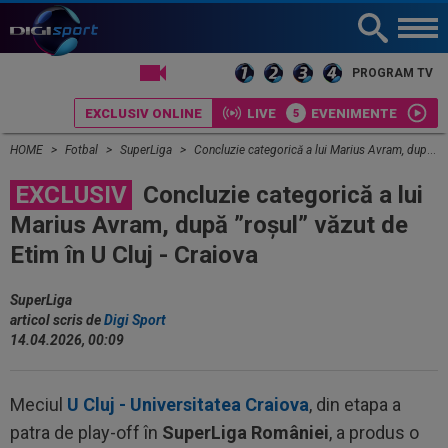
LIVE TV
PROGRAM TV
EXCLUSIV ONLINE
LIVE
EVENIMENTE
HOME
Fotbal
SuperLiga
Concluzie categorică a lui Marius Avram, după ”roșul” văzut de Etim în U Cluj - Craiova
EXCLUSIV
Concluzie categorică a lui
Marius Avram, după ”roșul” văzut de
Etim în U Cluj - Craiova
SuperLiga
articol scris de
Digi Sport
14.04.2026, 00:09
Meciul
U Cluj - Universitatea Craiova
, din etapa a
patra de play-off în
SuperLiga României
, a produs o