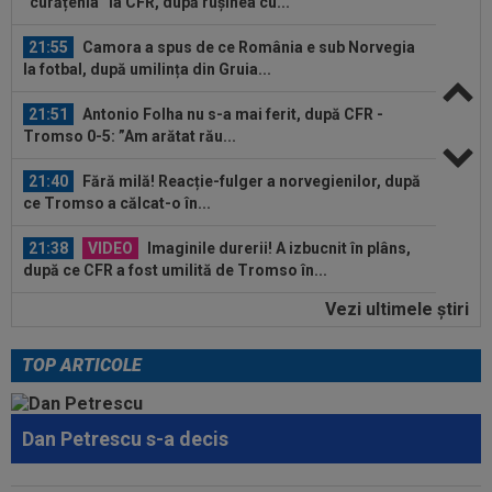
la fotbal, după umilința din Gruia...
21:51
Antonio Folha nu s-a mai ferit, după CFR -
Tromso 0-5: ”Am arătat rău...
21:40
Fără milă! Reacție-fulger a norvegienilor, după
ce Tromso a călcat-o în...
21:38
VIDEO
Imaginile durerii! A izbucnit în plâns,
după ce CFR a fost umilită de Tromso în...
21:24
VIDEO
CFR Cluj - Tromso 0-5 | Umilință
totală pentru gruparea din Gruia care e ca și...
Vezi ultimele ştiri
22:22
EXCLUSIV
Folha, OUT de la CFR Cluj după
dezastrul cu Tromso! ”Îi dau afară pe toți!”...
TOP ARTICOLE
22:08
EXCLUSIV
De neînțeles! Nicolae Dică nu s-a
putut abține, după ce l-a auzit la finalul...
Dan Petrescu s-a decis
21:58
N-a mai rezistat! Ioan Varga a anunțat
”curățenia” la CFR, după rușinea cu...