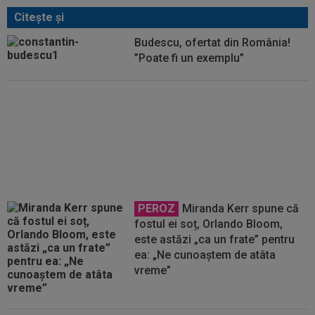
Citeşte şi
Budescu, ofertat din România!
”Poate fi un exemplu”
O echipă din SuperLiga, gata să
se mute pe un alt stadion: "Finalul
lunii septembrie sau octombrie"
PEROZ
Miranda Kerr spune că
fostul ei soț, Orlando Bloom,
este astăzi „ca un frate” pentru
ea: „Ne cunoaștem de atâta
vreme”