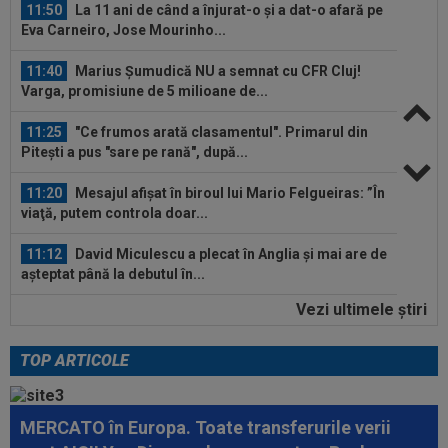
11:50
La 11 ani de când a înjurat-o și a dat-o afară pe
Eva Carneiro, Jose Mourinho...
11:40
Marius Șumudică NU a semnat cu CFR Cluj!
Varga, promisiune de 5 milioane de...
11:25
"Ce frumos arată clasamentul". Primarul din
Pitești a pus "sare pe rană", după...
11:20
Mesajul afișat în biroul lui Mario Felgueiras: ”În
viaţă, putem controla doar...
11:12
David Miculescu a plecat în Anglia și mai are de
așteptat până la debutul în...
Vezi ultimele ştiri
11:04
EXCLUSIV
Ionel Ganea, primele declarații
după revenirea în fotbal! Ce mesaj a avut...
TOP ARTICOLE
12:02
Real Madrid s-a reorientat după refuzul lui
Rodri. 90 de milioane de euro!
MERCATO în Europa. Toate transferurile verii
11:52
O echipă din SuperLiga, gata să se mute pe un