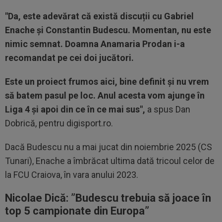
"Da, este adevărat că există discuții cu Gabriel
Enache și Constantin Budescu. Momentan, nu este
nimic semnat. Doamna Anamaria Prodan i-a
recomandat pe cei doi jucători.
Este un proiect frumos aici, bine definit și nu vrem
să batem pasul pe loc. Anul acesta vom ajunge în
Liga 4 și apoi din ce în ce mai sus",
a spus Dan
Dobrică, pentru digisport.ro.
Dacă Budescu nu a mai jucat din noiembrie 2025 (CS
Tunari), Enache a îmbrăcat ultima dată tricoul celor de
la FCU Craiova, în vara anului 2023.
Nicolae Dică: ”Budescu t
rebuia să joace în
top 5 campionate din Europa”