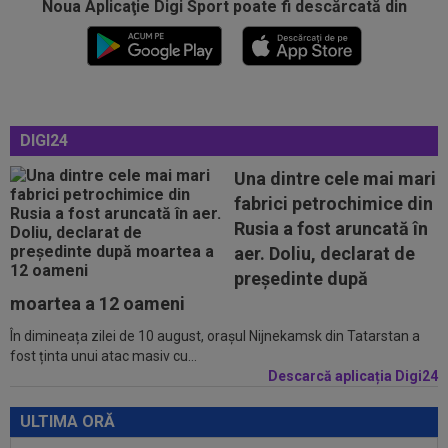
Noua Aplicaţie Digi Sport poate fi descărcată din
11:40
Marius Șumudică NU a semnat cu CFR Cluj!
Varga, promisiune de 5 milioane de...
11:25
"Ce frumos arată clasamentul". Primarul din
Pitești a pus "sare pe rană", după...
DIGI24
11:20
Mesajul afișat în biroul lui Mario Felgueiras: ”În
viaţă, putem controla doar...
Una dintre cele mai mari
fabrici petrochimice din
11:12
David Miculescu a plecat în Anglia și mai are de
Rusia a fost aruncată în
așteptat până la debutul în...
aer. Doliu, declarat de
11:04
EXCLUSIV
Ionel Ganea, primele declarații
președinte după
după revenirea în fotbal! Ce mesaj a avut...
moartea a 12 oameni
În dimineața zilei de 10 august, orașul Nijnekamsk din Tatarstan a
12:02
Real Madrid s-a reorientat după refuzul lui
fost ținta unui atac masiv cu...
Rodri. 90 de milioane de euro!
Descarcă aplicația Digi24
11:52
O echipă din SuperLiga, gata să se mute pe un
alt stadion: "Finalul lunii...
ULTIMA ORĂ