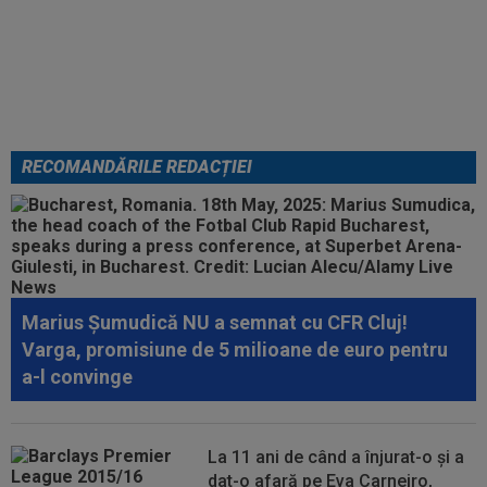
Darius Olaru, gol de autor în
Belgia! Comentatorii: "Nu se
poate așa ceva"
RECOMANDĂRILE REDACȚIEI
Marius Șumudică NU a semnat cu CFR Cluj!
Varga, promisiune de 5 milioane de euro pentru
a-l convinge
La 11 ani de când a înjurat-o și a
dat-o afară pe Eva Carneiro,