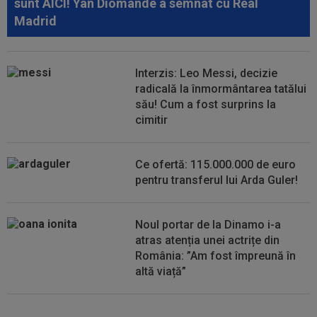
sunt AICI! Yan Diomande a semnat cu Real
alt stadion: "Finalul lunii...
Madrid
11:50
La 11 ani de când a înjurat-o și a dat-o afară pe
Eva Carneiro, Jose Mourinho...
Interzis: Leo Messi, decizie
11:40
Marius Șumudică NU a semnat cu CFR Cluj!
radicală la înmormântarea tatălui
Varga, promisiune de 5 milioane de...
său! Cum a fost surprins la
cimitir
11:25
"Ce frumos arată clasamentul". Primarul din
Pitești a pus "sare pe rană", după...
Ce ofertă: 115.000.000 de euro
pentru transferul lui Arda Guler!
Noul portar de la Dinamo i-a
atras atenția unei actrițe din
România: ”Am fost împreună în
altă viață”
VIDEO
Au apărut imaginile: