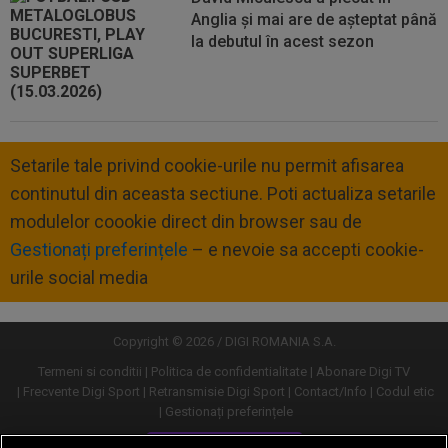
Anglia și mai are de așteptat până
la debutul în acest sezon
Setarile tale privind cookie-urile nu permit afisarea
continutul din aceasta sectiune. Poti actualiza setarile
modulelor coookie direct din browser sau de
Gestionați preferințele
– e nevoie sa accepti cookie-
urile social media
Copyright © 2026 / DIGI ROMANIA S.A.
Termeni si conditii
Politica de confidentialitate
Abonare Digi TV
Frecvente Digi Sport
Retransmisie Digi Sport
Contact/Info
Codul etic
Gestionați preferințele