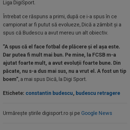
Liga DigiSport.
Întrebat ce răspuns a primi, după ce i-a spus în ce
campionat ar fi putut să evolueze, Dică a zâmbit și a
spus că Budescu a avut mereu un alt obiectiv.
”A spus că el face fotbal de plăcere și el așa este.
Dar putea fi mult mai bun.
Pe mine, la FCSB m-a
ajutat foarte mult, a avut evoluții foarte bune.
Din
păcate, nu s-a dus mai sus, nu a vrut el. A fost un tip
boem”
, a mai spus Dică, la Digi Sport.
Etichete:
constantin budescu
,
budescu retragere
Urmărește știrile digisport.ro și pe
Google News