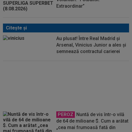
Extraordinar”
Citeşte şi
Au plusat! Între Real Madrid și
Arsenal, Vinicius Junior a ales și
semnează contractul carierei
Jackpot! S-a aflat ce salariu are
Andrei Coubiș la Lincoln City,
după transferul istoric de la ”U”
Cluj
PEROZ
Nuntă de vis într-o vilă
de 64 de milioane $. Cum a arătat
„cea mai frumoasă fată din