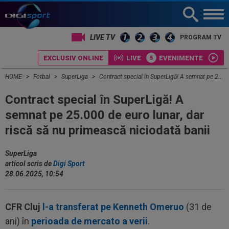
LIVE TV
PROGRAM TV
EXCLUSIV ONLINE
LIVE
EVENIMENTE
HOME
Fotbal
SuperLiga
Contract special în SuperLigă! A semnat pe 25.000 de euro lunar, dar riscă să nu primească niciodată banii
Contract special în SuperLigă! A
semnat pe 25.000 de euro lunar, dar
riscă să nu primească niciodată banii
SuperLiga
articol scris de
Digi Sport
28.06.2025, 10:54
CFR Cluj
l-a transferat pe Kenneth Omeruo
(31 de
ani) în
perioada de mercato a verii
.