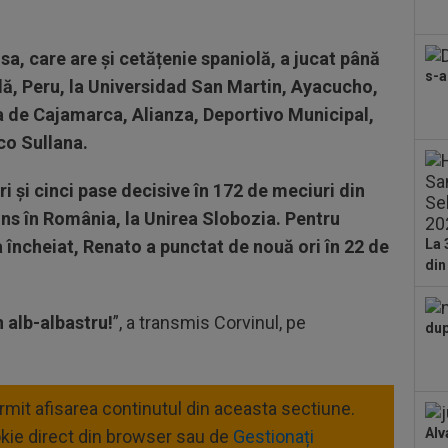
pe 
.
Eur
20
sa, care are și cetățenie spaniolă, a jucat până
dup
s-a
pe 
ală, Peru, la Universidad San Martin, Ayacucho,
19
a de Cajamarca, Alianza, Deportivo Municipal,
Tro
co Sullana.
dif
19
KuP
ri și cinci pase decisive în 172 de meciuri din
a i
uns în România, la Unirea Slobozia. Pentru
19
a încheiat, Renato a punctat de nouă ori în 22 de
vor
La 
Cîr
din
19
mur
n alb-albastru!
”, a transmis Corvinul, pe
dup
ermit afisarea continutul din aceasta sectiune.
Alv
okie direct din browser sau de
Gestionați