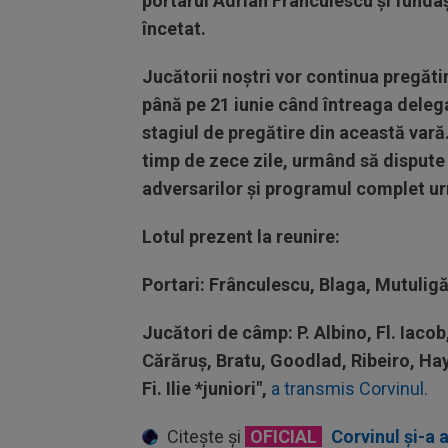
portarul Adrian Frânculescu și fundaş
încetat.
Jucătorii noștri vor continua pregăti
până pe 21 iunie când întreaga deleg
stagiul de pregătire din această vară.
timp de zece zile, urmând să dispute ș
adversarilor și programul complet ur
Lotul prezent la reunire:
Portari: Frânculescu, Blaga, Mutuligă
Jucători de câmp: P. Albino, Fl. Iacob
Cărăruş, Bratu, Goodlad, Ribeiro, Ha
Fi. Ilie
*juniori",
a transmis Corvinul.
Citește și
OFICIAL
Corvinul și-a 