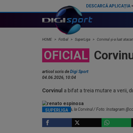
DESCARCĂ APLICAȚIA
Ioan Varga a făcut anunțul despre transferul lui Billel Omrani la CFR Cluj
Fotbalistul de 5.000.000€ care l-a dezamăgit pe Victor Pi
HOME
Fotbal
SuperLiga
Corvinul și-a luat atac
OFICIAL
Corvinu
articol scris de
Digi Sport
04.06.2026, 10:04
Corvinul
a bifat a treia mutare a verii
Renato Espinosa, la Corvinul / Foto: Instagram @co
SUPERLIGA