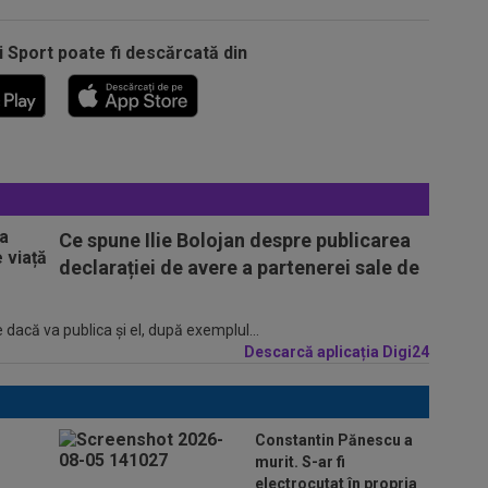
i Sport poate fi descărcată din
Ce spune Ilie Bolojan despre publicarea
declarației de avere a partenerei sale de
 dacă va publica şi el, după exemplul...
Descarcă aplicația Digi24
Constantin Pănescu a
murit. S-ar fi
electrocutat în propria