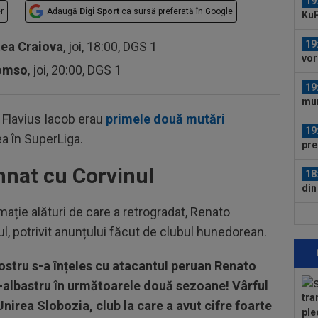
19
r
Adaugă
Digi Sport
ca sursă preferată în Google
KuP
a i
19
tea Craiova
, joi, 18:00, DGS 1
vor
romso
, joi, 20:00, DGS 1
Cîr
19
mur
 Flavius Iacob erau
primele două mutări
19
a în SuperLiga.
pre
85.
nat cu Corvinul
18
din
ație alături de care a retrogradat, Renato
18
l, potrivit anunțului făcut de clubul hunedorean.
stă
anu
18
ostru s-a înțeles cu atacantul peruan Renato
sem
b-albastru în următoarele două sezoane! Vârful
20
tra
nirea Slobozia, club la care a avut cifre foarte
18
ple