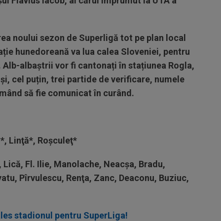
ul Flavius Iacob, al cărui împrumut la UTA a
rea noului sezon de Superligă tot pe plan local
ație hunedoreană va lua calea Sloveniei, pentru
 Alb-albaștrii vor fi cantonați în stațiunea Rogla,
i, cel puțin, trei partide de verificare, numele
mând să fie comunicat în curând.
*, Linţă*, Roşculeţ*
, Lică, Fl. Ilie, Manolache, Neacşa, Bradu,
yatu, Pîrvulescu, Renţa, Zanc, Deaconu, Buziuc,
ales stadionul pentru SuperLiga!