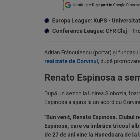
Urmărește
Digisport
în Google Discove
Europa League: KuPS - Universita
Conference League: CFR Cluj - T
Adrian Frânculescu (portar) și fundașul
realizate de Corvinul
, după promovare
Renato Espinosa a sem
După un sezon la Unirea Slobozia, foarm
Espinosa a ajuns la un acord cu Corvinu
”
Bun venit, Renato Espinosa. Clubul n
Espinosa, care va îmbrăca tricoul al
de 27 de ani vine la Hunedoara de la U