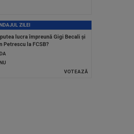
NDAJUL ZILEI
 putea lucra împreună Gigi Becali și
n Petrescu la FCSB?
DA
NU