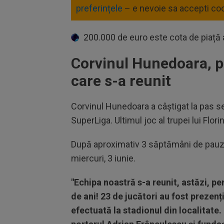
preferințele
– e nevoie sa accepti coo
200.000 de euro este cota de piață 
Corvinul Hunedoara, p
care s-a reunit
Corvinul Hunedoara a câștigat la pas se
SuperLiga. Ultimul joc al trupei lui Flor
După aproximativ 3 săptămâni de pauză,
miercuri, 3 iunie.
"Echipa noastră s-a reunit, astăzi, pe
de ani! 23 de jucători au fost prezenț
efectuată la stadionul din localitate.