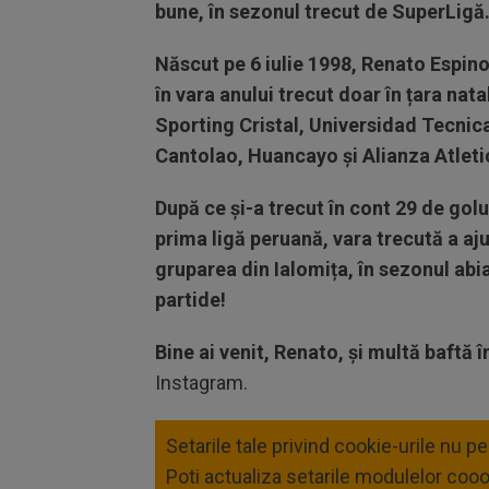
bune, în sezonul trecut de SuperLigă
Născut pe 6 iulie 1998, Renato Espino
în vara anului trecut doar în țara nat
Sporting Cristal, Universidad Tecnic
Cantolao, Huancayo și Alianza Atleti
După ce și-a trecut în cont 29 de golu
prima ligă peruană, vara trecută a aj
gruparea din Ialomița, în sezonul abi
partide!
Bine ai venit, Renato, și multă baftă î
Instagram.
Setarile tale privind cookie-urile nu p
Poti actualiza setarile modulelor coo