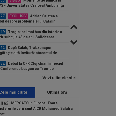
:55
VIDEO
Momente de panică la
S - Univeristatea Craiova! Ambulanța
ntrat pe teren...
:27
EXCLUSIV
Adrian Cristea a
bit despre problemele lui Cătălin
jan: "Are de suferit"
:19
Tragic: cel mai bun din istorie a
it subit, la 43 de ani. Solicitarea...
:12
După Salah, Trabzonspor
gătește altă lovitură: atacantul de
000.000€
:52
Debut la CFR Cluj chiar în meciul
 Conference League cu Tromso
Vezi ultimele ştiri
:50
EXCLUSIV
Gigi Becali nu mai
 la discuții cu Florin Tănase și a făcut
nțul în...
Cele mai citite
Ultima oră
:40
Cel mai bun jucător din Serie A
nează prelungirea cu Inter până în
MERCATO în Europa. Toate
30
nsferurile verii sunt AICI! Mohamed Salah a
:28
Cum l-a numit presa din Ungaria
cat...