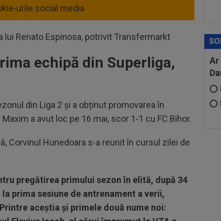
kie-urile social media
a lui Renato Espinosa, potrivit Transfermarkt
SO
rima echipă din Superliga,
Ar
Da
zonul din Liga 2 și a obținut promovarea în
in Maxim a avut loc pe 16 mai, scor 1-1 cu FC Bihor.
 Corvinul Hunedoara s-a reunit în cursul zilei de
ntru pregătirea primului sezon în elită, după 34
i la prima sesiune de antrenament a verii,
 Printre aceștia și primele două nume noi: