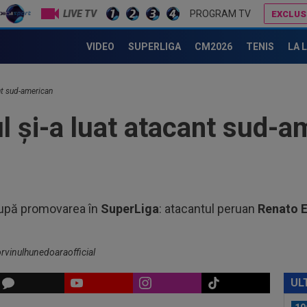
LIVE TV
PROGRAM TV
EXCLUS
19
pre
țurcă: ”Nu știu ce s-a întâmplat”
85.
VIDEO
SUPERLIGA
CM2026
TENIS
LA 
18
din
ant sud-american
18
stă
l și-a luat atacant sud-a
anu
18
sem
20
18
pe 
, după promovarea în
SuperLiga
: atacantul peruan
Renato 
Eur
20
dup
pe 
rvinulhunedoaraofficial
19
Tro
UL
dif