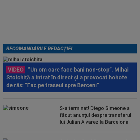
Din Tulcea, 5.000 de oamenii au
lăsat Europa cu ”gura căscată”:
”Am uimit lumea!”. România U18,
VICTORIE uriașă
RECOMANDĂRILE REDACȚIEI
VIDEO
”Un om care face bani non-stop”. Mihai
Stoichiță a intrat în direct și a provocat hohote
de râs: ”Fac pe traseul spre Berceni”
S-a terminat! Diego Simeone a
făcut anunțul despre transferul
lui Julian Alvarez la Barcelona