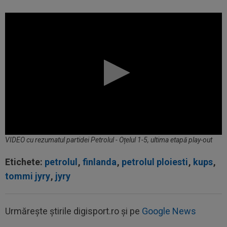
VIDEO cu rezumatul partidei Petrolul - Oțelul 1-5, ultima etapă play-out
Etichete:
petrolul
,
finlanda
,
petrolul ploiesti
,
kups
,
tommi jyry
,
jyry
Urmărește știrile digisport.ro și pe
Google News
13:45
Virginia Ruzici a dat verdictul despre viața
personală a Simonei Halep