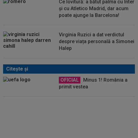
Ce lovitură: a bătut palma cu Inter
și cu Atletico Madrid, dar acum
poate ajunge la Barcelona!
Virginia Ruzici a dat verdictul
despre viața personală a Simonei
Halep
Citeşte şi
OFICIAL
Minus 1! România a
primit vestea
EXCLUSIV
”E grav ce se
întâmplă?” Gică Craioveanu a
dezvăluit principalele probleme
de la Universitatea Craiova