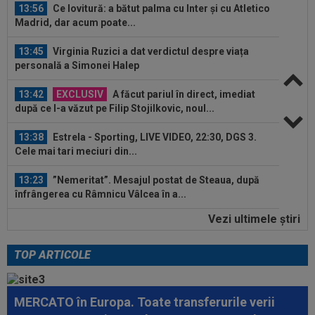
13:45
Virginia Ruzici a dat verdictul despre viața
personală a Simonei Halep
13:42
EXCLUSIV
A făcut pariul în direct, imediat
după ce l-a văzut pe Filip Stojilkovic, noul...
13:38
Estrela - Sporting, LIVE VIDEO, 22:30, DGS 3.
Cele mai tari meciuri din...
13:23
”Nemeritat”. Mesajul postat de Steaua, după
înfrângerea cu Râmnicu Vâlcea în a...
13:21
Jose Mourinho nu se joacă! Decizia luată, după
o lună de la revenirea la Real...
Vezi ultimele ştiri
14:29
S-a terminat! Diego Simeone a făcut anunțul
despre transferul lui Julian...
TOP ARTICOLE
14:15
VIDEO
”Un om care face bani non-stop”.
Mihai Stoichiță a intrat în direct și a...
MERCATO în Europa. Toate transferurile verii
13:56
Ce lovitură: a bătut palma cu Inter și cu Atletico