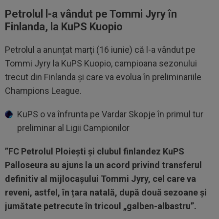
Petrolul l-a vândut pe Tommi Jyry în
Finlanda, la KuPS Kuopio
Petrolul a anunțat marți (16 iunie) că l-a vândut pe
Tommi Jyry la KuPS Kuopio, campioana sezonului
trecut din Finlanda și care va evolua în preliminariile
Champions League.
KuPS o va înfrunta pe Vardar Skopje în primul tur
preliminar al Ligii Campionilor
”FC Petrolul Ploiești și clubul finlandez KuPS
Palloseura au ajuns la un acord privind transferul
definitiv al mijlocașului Tommi Jyry, cel care va
reveni, astfel, în țara natală, după două sezoane și
jumătate petrecute în tricoul „galben-albastru”.