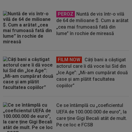
PEROZ
Nuntă de vis într-o vilă
de 64 de milioane $. Cum a arătat
„cea mai frumoasă fată din
lume” în rochie de mireasă
FILM NOW
Câți bani a câștigat
actorul care îi dă voce lui Sid din
„Ice Age”: „Mi-am cumpărat două
case și am plătit facultatea
copiilor”
Ce se întâmplă cu „coeficientul
UEFA de 100.000.000 de euro”, la
care ține Gigi Becali atât de mult.
Pe ce loc e FCSB