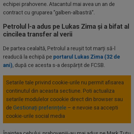
echipei prahovene. Atacantul mai avea un an de
contract cu gruparea ”galben-albastră”.
Petrolul l-a adus pe Lukas Zima și a bifat al
cincilea transfer al verii
De partea cealaltă, Petrolul a reușit tot marți să-l
readucă la echipă pe
portarul Lukas Zima (32 de
ani)
, după ce acesta s-a despărțit de FCSB.
Setarile tale privind cookie-urile nu permit afisarea
continutul din aceasta sectiune. Poti actualiza
setarile modulelor coookie direct din browser sau
de
Gestionați preferințele
– e nevoie sa accepti
cookie-urile social media
Înaintea cehului, prahoveniii-au mai adus pe Mark Țuțu