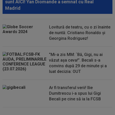
sunt AICI! Yan Diomande a semnat cu Real
Madrid, dar acum poate...
Madrid
13:45
Virginia Ruzici a dat verdictul despre viața
personală a Simonei Halep
Lovitură de teatru, cu o zi înainte
13:42
EXCLUSIV
A făcut pariul în direct, imediat
de nuntă: Cristiano Ronaldo și
după ce l-a văzut pe Filip Stojilkovic, noul...
Georgina Rodriguez!
”Mi-a zis MM: `Bă, Gigi, nu ai
văzut așa ceva!”. Becali s-a
convins după 29 de minute și a
luat decizia: OUT
Ar fi transferul verii! Ilie
Dumitrescu i-a spus lui Gigi
Becali pe cine să ia la FCSB