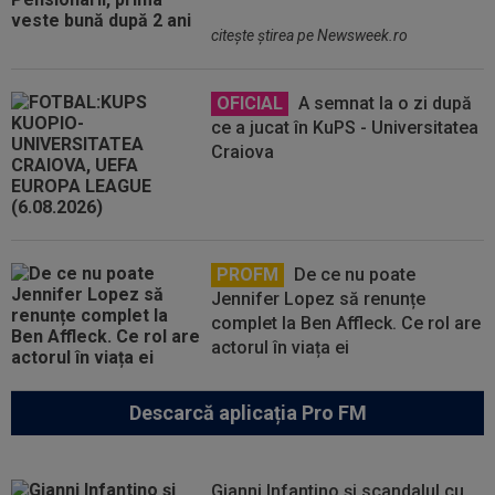
citeşte ştirea pe Newsweek.ro
OFICIAL
A semnat la o zi după
ce a jucat în KuPS - Universitatea
Craiova
PROFM
De ce nu poate
Jennifer Lopez să renunțe
complet la Ben Affleck. Ce rol are
actorul în viața ei
Descarcă aplicația Pro FM
Gianni Infantino și scandalul cu