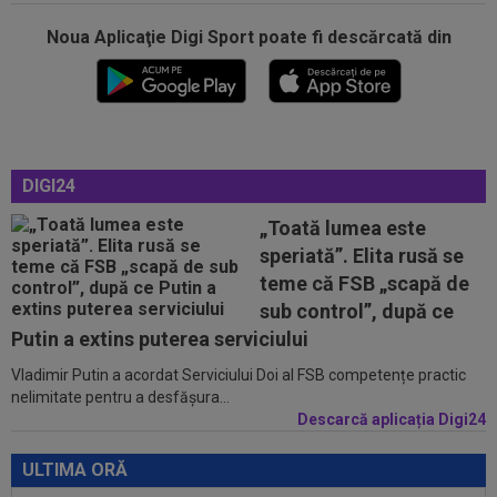
Noua Aplicaţie Digi Sport poate fi descărcată din
13:42
EXCLUSIV
A făcut pariul în direct, imediat
după ce l-a văzut pe Filip Stojilkovic, noul...
13:38
Estrela - Sporting, LIVE VIDEO, 22:30, DGS 3.
Cele mai tari meciuri din...
13:23
”Nemeritat”. Mesajul postat de Steaua, după
DIGI24
înfrângerea cu Râmnicu Vâlcea în a...
„Toată lumea este
13:21
Jose Mourinho nu se joacă! Decizia luată, după
speriată”. Elita rusă se
o lună de la revenirea la Real...
teme că FSB „scapă de
14:29
S-a terminat! Diego Simeone a făcut anunțul
sub control”, după ce
despre transferul lui Julian...
Putin a extins puterea serviciului
Vladimir Putin a acordat Serviciului Doi al FSB competențe practic
14:15
VIDEO
”Un om care face bani non-stop”.
nelimitate pentru a desfășura...
Mihai Stoichiță a intrat în direct și a...
Descarcă aplicația Digi24
13:56
Ce lovitură: a bătut palma cu Inter și cu Atletico
Madrid, dar acum poate...
ULTIMA ORĂ