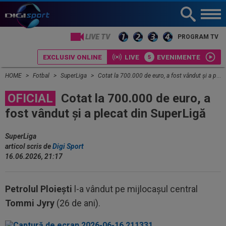
LIVE TV
PROGRAM TV
EXCLUSIV ONLINE
LIVE
EVENIMENTE
HOME
Fotbal
SuperLiga
Cotat la 700.000 de euro, a fost vândut și a plecat din SuperLigă
OFICIAL
Cotat la 700.000 de euro, a
fost vândut și a plecat din SuperLigă
SuperLiga
articol scris de
Digi Sport
16.06.2026, 21:17
Petrolul Ploiești
l-a vândut pe mijlocașul central
Tommi Jyry
(26 de ani).