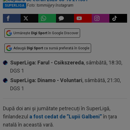
Tommi Jyry / Foto: tommiijyry Instagram
SUPERLIGA
Urmărește
Digi Sport
în Google Discover
Adaugă
Digi Sport
ca sursă preferată în Google
SuperLiga: Farul - Csikszereda
, sâmbătă, 18:30,
DGS 1
SuperLiga: Dinamo - Voluntari
, sâmbătă, 21:30,
DGS 1
După doi ani și jumătate petrecuți în SuperLigă,
finlandezul
a fost cedat de ”Lupii Galbeni”
în țara
natală în această vară.