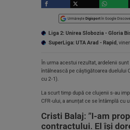
Urmărește
Digisport
în Google Discove
Liga 2: Unirea Slobozia - Gloria Bi
SuperLiga: UTA Arad - Rapid
, vine
În urma acestui rezultat, ardelenii sunt 
întâlnească pe câștigătoarea duelului C
cu 2-1).
La scurt timp după ce clujenii s-au impus
CFR-ului, a anunțat ce se întâmplă cu un
Cristi Balaj: ”
I-am prop
contractului. El își do