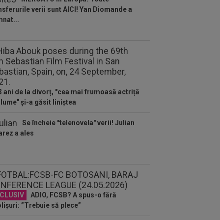
d o zic”
nsferurile verii sunt AICI! Yan Diomande a
:34
EXCLUSIV
Dorit iar de Varga la
nat...
 Cluj, Edi Iordănescu a luat decizia!
:22
EXCLUSIV
Gică Craioveanu a
 declarația serii, după KuPS - Craiova:
ii cine mă...
:12
Barcelona, 180 de milioane de
o pentru Rodri!
3 ani de la divorț, "cea mai frumoasă actriță
 lume" și-a găsit liniștea
Se încheie "telenovela" verii! Julian
arez a ales
CLUSIV
ADIO, FCSB? A spus-o fără
lișuri: ”Trebuie să plece”