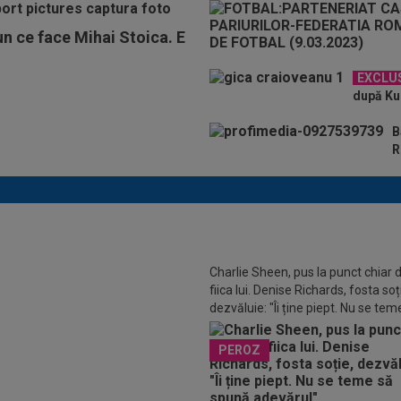
un ce face Mihai Stoica. E
EXCLU
după KuP
B
R
Charlie Sheen, pus la punct chiar 
io Folha nu s-a mai ferit, după
fiica lui. Denise Richards, fosta soț
 Tromso 0-5: ”Am arătat rău!
dezvăluie: "Îi ține piept. Nu se tem
ența a fost foarte mare”
spună adevărul"
PEROZ