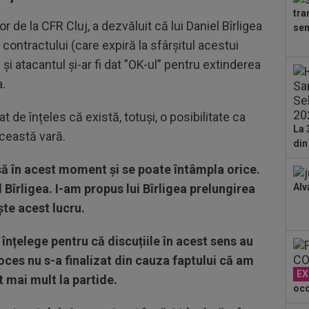
cân
tra
00
or de la CFR Cluj, a dezvăluit că lui Daniel Bîrligea
sem
CFR
 contractului (care expiră la sfârșitul acestui
00
 și atacantul și-ar fi dat ”OK-ul” pentru extinderea
dat
a.
”Șt
00
sat de înțeles că există, totuși, o posibilitate ca
eur
La 
 această vară.
din
să în acest moment și se poate întâmpla orice.
Bîrligea. I-am propus lui Bîrligea prelungirea
Alv
ște acest lucru.
nțelege pentru că discuțiile în acest sens au
oces nu s-a finalizat din cauza faptului că am
EX
it mai mult la partide.
oco