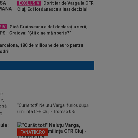
EXCLUSIV
Dorit iar de Varga la CFR
Cluj, Edi Iordănescu a luat decizia!
SIV
Gică Craioveanu a dat declarația serii,
S - Craiova: ”Știi cine mă sperie?”
arcelona, 180 de milioane de euro pentru
odri!
de
ie,
"Curăț tot!" Neluțu Varga, furios după
e să
umilința CFR Cluj - Tromso 0-5
FANATIK.RO