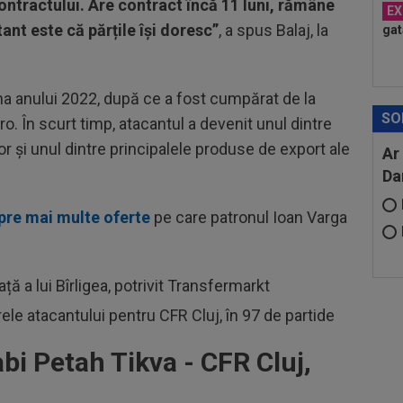
ontractului. Are contract încă 11 luni, rămâne
EX
ant este că părțile își doresc”
, a spus Balaj, la
gat
arna anului 2022, după ce a fost cumpărat de la
SO
. În scurt timp, atacantul a devenit unul dintre
lor și unul dintre principalele produse de export ale
Ar
Da
spre mai multe oferte
pe care patronul Ioan Varga
ță a lui Bîrligea, potrivit Transfermarkt
frele atacantului pentru CFR Cluj, în 97 de partide
 Petah Tikva - CFR Cluj,