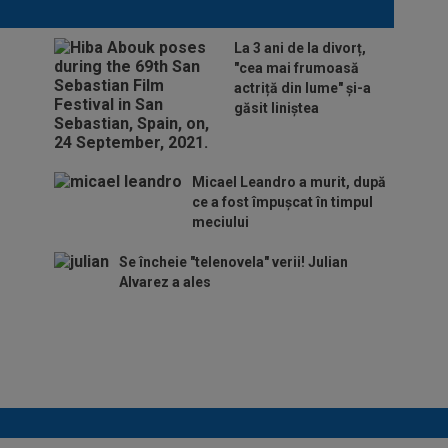
La 3 ani de la divorț,
"cea mai frumoasă
actriță din lume" și-a
găsit liniștea
Micael Leandro a murit, după
ce a fost împușcat în timpul
meciului
Se încheie "telenovela" verii! Julian
Alvarez a ales
ADIO, FCSB? A spus-o
fără ocolișuri: ”Trebuie
să plece”