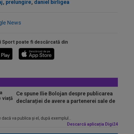
aj
,
prelungire
,
daniel birligea
gle News
i Sport poate fi descărcată din
Ce spune Ilie Bolojan despre publicarea
declarației de avere a partenerei sale de
 dacă va publica şi el, după exemplul...
Descarcă aplicația Digi24