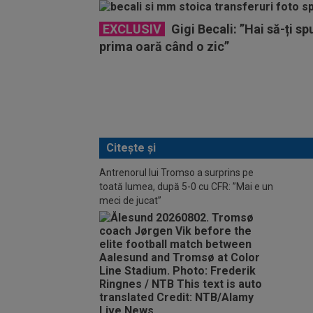
EXCLUSIV
Gigi Becali: ”Hai să-ți sp
prima oară când o zic”
Citește și
Antrenorul lui Tromso a surprins pe
toată lumea, după 5-0 cu CFR: ”Mai e un
meci de jucat”
Anton
CFR -
Difer