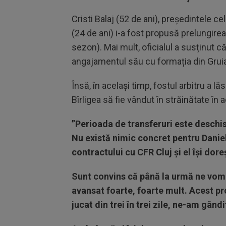
Cristi Balaj (52 de ani), președintele cel
(24 de ani) i-a fost propusă prelungirea
sezon). Mai mult, oficialul a susținut că
angajamentul său cu formația din Grui
Însă, în același timp, fostul arbitru a lă
Bîrligea să fie vândut în străinătate în
”Perioada de transferuri este deschi
Nu există nimic concret pentru Daniel 
contractului cu CFR Cluj și el își dore
Sunt convins că până la urmă ne vom î
avansat foarte, foarte mult. Acest pr
jucat din trei în trei zile, ne-am gând