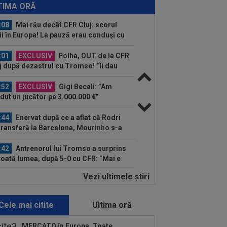
o pentru Rodri!
TIMA ORĂ
:08
Mai rău decât CFR Cluj: scorul
ii în Europa! La pauză erau conduși cu
..
:01
EXCLUSIV
Folha, OUT de la CFR
j după dezastrul cu Tromso! ”Îi dau
ă pe toți!”...
:52
EXCLUSIV
Gigi Becali: ”Am
dut un jucător pe 3.000.000 €”
:44
Enervat după ce a aflat că Rodri
transferă la Barcelona, Mourinho s-a
 de...
:42
Antrenorul lui Tromso a surprins
toată lumea, după 5-0 cu CFR: ”Mai e
.
Vezi ultimele ştiri
:43
EXCLUSIV
Lovitură de
porții: Ioan Varga, gata să renunțe la
 și să preia alt club...
Cele mai citite
Ultima oră
:41
EXCLUSIV
Gigi Becali: ”Hai să-
spun ce face Mihai Stoica. E prima oară
MERCATO în Europa. Toate