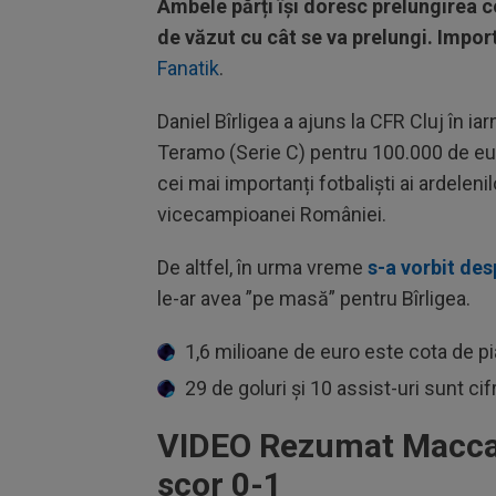
Ambele părți își doresc prelungirea c
de văzut cu cât se va prelungi. Import
Fanatik
.
Daniel Bîrligea a ajuns la CFR Cluj în i
Teramo (Serie C) pentru 100.000 de euro
cei mai importanți fotbaliști ai ardeleni
vicecampioanei României.
De altfel, în urma vreme
s-a vorbit de
le-ar avea ”pe masă” pentru Bîrligea.
1,6 milioane de euro este cota de pia
29 de goluri și 10 assist-uri sunt ci
VIDEO Rezumat Maccabi
scor 0-1