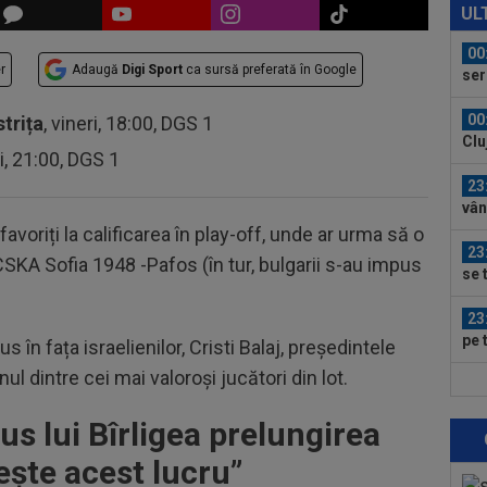
eur
UL
00
r
Adaugă
Digi Sport
ca sursă preferată în Google
ser
0-2.
00
strița
, vineri, 18:00, DGS 1
Clu
ri, 21:00, DGS 1
afar
23
vân
favoriți la calificarea în play-off, unde ar urma să o
23
SKA Sofia 1948 -Pafos (în tur, bulgarii s-au impus
se 
dus
23
pe 
 în fața israelienilor, Cristi Balaj, președintele
un..
ul dintre cei mai valoroși jucători din lot.
00
pro
us lui Bîrligea prelungirea
CFR
00
rește acest lucru”
ți 