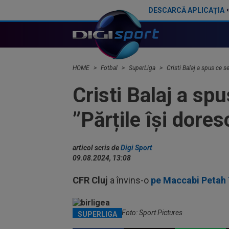
DESCARCĂ APLICAȚIA
Radu Paraschivescu i-a făcut praf pe cei de la CFR Cluj, după ce au luat trei goluri de la Tromso în 45 de minute
HOME
Fotbal
SuperLiga
Cristi Balaj a spus ce se
Cristi Balaj a sp
”Părțile își dores
articol scris de
Digi Sport
09.08.2024, 13:08
CFR Cluj
a învins-o
pe Maccabi Petah 
Daniel Bîrligea / Foto: Sport Pictures
SUPERLIGA