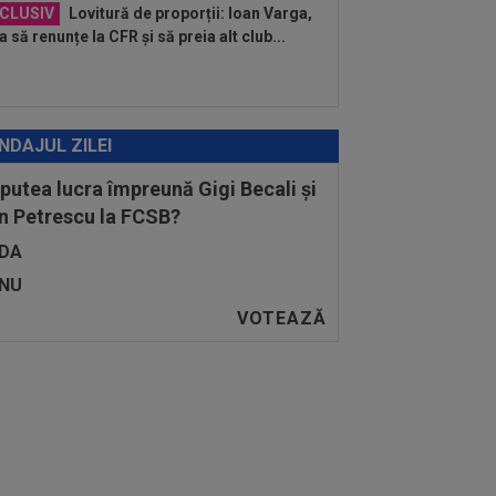
CLUSIV
Lovitură de proporții: Ioan Varga,
a să renunțe la CFR și să preia alt club...
NDAJUL ZILEI
 putea lucra împreună Gigi Becali și
n Petrescu la FCSB?
DA
NU