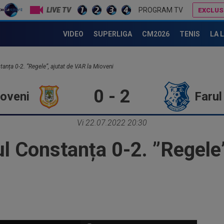
LIVE TV
PROGRAM TV
EXCLUS
FC Botoșani - Rapid 1-1. Ce final în Moldova: cartonaș roșu, penalty ratat și apoi transformat de Mailat!
Darius Olaru, primul GOL în Belgia! Românul a marcat și a contribuit la o mare umilință
VIDEO
SUPERLIGA
CM2026
TENIS
LA 
tanța 0-2. ”Regele”, ajutat de VAR la Mioveni
0 - 2
oveni
Farul
Vi 22.07.2022 20:30
ul Constanța 0-2. ”Regele