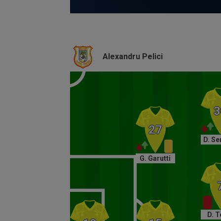
Volume
90%
Alexandru Pelici
D. Se
G. Garutti
D. 