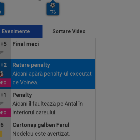
Evenimente
Sortare Video
0+5
Final meci
0+2
Ratare penalty
Aioani apără penalty-ul executat
de Voinea.
0+1
Penalty
Aioani îl faultează pe Antal în
interiorul careului.
86
Cartonaş galben Farul
Nedelcu este avertizat.