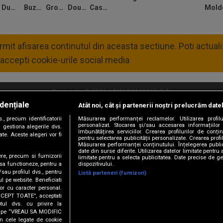
Dumitru
Buzbuchi
Grosu
Doukoure
Casap
permit afisarea continutul din aceasta sectiune. Poti actua
accepti cookie-urile social media
Copyright © 2026 / DIGI ROMANIA S.A.
dențiale
Atât noi, cât și partenerii noștri prelucrăm date
litate
Abonare Digi TV
Frecvente Digi Sport
Retransmisie Digi Sport
Contac
, precum identificatorii
Măsurarea performanței reclamelor. Utilizarea profilu
personalizat. Stocarea și/sau accesarea informațiilor
Versiune mobil
 gestiona alegerile dvs.
îmbunătățirea serviciilor. Crearea profilurilor de conținu
te. Aceste alegeri vor fi
pentru selectarea publicității personalizate. Crearea profil
Măsurarea performanței conținutului. Înțelegerea public
date din surse diferite. Utilizarea datelor limitate pentru 
ere, precum si furnizorii
limitate pentru a selecta publicitatea. Date precise de ge
dispozitivului.
 sa functioneze, pentru a
/sau profilul dvs., pentru
Listă parteneri (furnizori)
ul pe website. Beneficiati
or cu caracter personal.
ACCEPT TOATE”, acceptati
tul dvs. cu privire la
URMĂREȘTE-NE ȘI PE:
ick pe “VREAU SA MODIFIC
n cele legate de cookie