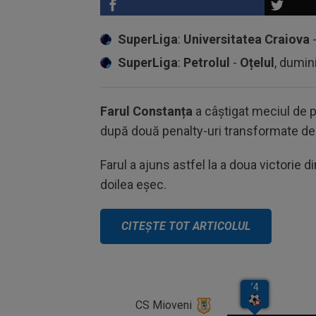
SuperLiga
:
Universitatea Craiova
SuperLiga
:
Petrolul
-
Oțelul
, dumin
Farul Constanța
a câștigat meciul de p
după două penalty-uri transformate d
Farul a ajuns astfel la a doua victorie 
doilea eșec.
CS Mioveni