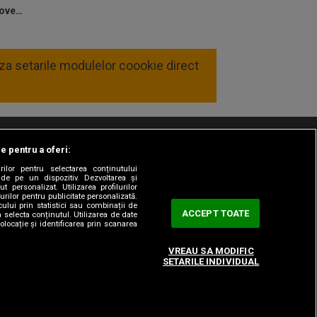
poarta lui Aioani după ce este
Moldoveanu
deviat de Balaur.
59
Schimbare CS Mioveni
liza setarile modulelor coookie direct
Blănaru este înlocuit cu Antal.
59
Schimbare CS Mioveni
Coșereanu este înlocuit cu
Rădescu.
le pentru a oferi:
t/Info
Codul etic
Gestionați preferințele
58
Gol din penalty Farul
rilor pentru selectarea conținutului
 de pe un dispozitiv. Dezvoltarea și
Adi Petre marchează de la
t personalizat. Utilizarea profilurilor
urilor pentru publicitate personalizată.
punctul cu var.
ului prin statistici sau combinații de
ACCEPT TOATE
a selecta conținutul. Utilizarea de date
olocație și identificarea prin scanarea
56
Penalty
VREAU SA MODIFIC
Șerbănică atinge mingea cu
SETARILE INDIVIDUAL
mâna în interiorul careului, iar
centralul partidei dictează
penalty.