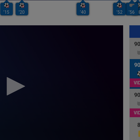
9
9
9