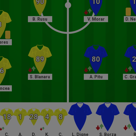
B. Rusu
V. Morar
D. N
eres
S. Blanaru
A. Pitu
C. Gr
ancea
C.
A.
D.
K.
C.
L. Digne
S. Borza
R