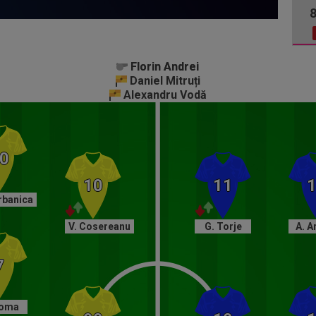
Florin Andrei
Florin Andrei
Daniel Mitruți
Alexandru Vodă
rbanica
V. Cosereanu
G. Torje
A. A
Toma