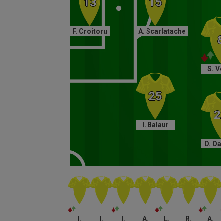
F. Croitoru
A. Scarlatache
S. V
I. Balaur
D. O
I.
I.
I.
A.
L.
R.
A.