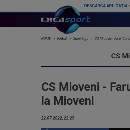
DESCARCĂ APLICAȚIA
Alex Pașcanu a spus totul despre penalty-ul comis în FC Botoșani - Rapid 1-1. Acuzațiile aduse
HOME
Fotbal
SuperLiga
CS Mioveni - Farul Cons
CS Mi
CS Mioveni - Far
la Mioveni
22.07.2022, 22:25