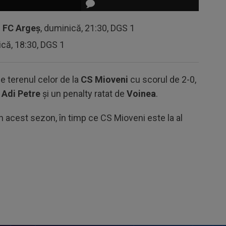
-
FC Argeș
, duminică, 21:30, DGS 1
ică, 18:30, DGS 1
e terenul celor de la
CS Mioveni
cu scorul de 2-0,
e
Adi Petre
și un penalty ratat de
Voinea
.
din acest sezon, în timp ce CS Mioveni este la al