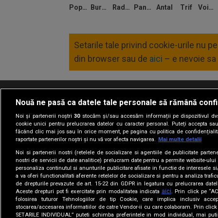
Popescu
Burnea
Radescu
Panait
Antal
Trif
Voinea
Setarile tale privind cookie-urile nu 
din browser sau de
aici
– e nevoie sa 
Nouă ne pasă ca datele tale personale să rămână confi
Termeni si conditii
Politica de confidentia
Noi și partenerii noștri
30
stocăm și/sau accesăm informații pe dispozitivul dvs.
cookie unici pentru prelucrarea datelor cu caracter personal. Puteți accepta sau
făcând clic mai jos sau în orice moment, pe pagina cu politica de confidențialita
raportate partenerilor noștri și nu vă vor afecta navigarea.
Mai multe detalii
Noi si partenerii nostri (retelele de socializare si agentiile de publicitate parten
nostri de servicii de date analitice) prelucram date pentru a permite website-ului
personaliza continutul si anunturile publicitare afisate in functie de interesele si
a va oferi functionalitati aferente retelelor de socializare si pentru a analiza trafic
de drepturile prevazute de art. 15-22 din GDPR in legatura cu prelucrarea datel
aici
Aceste drepturi pot fi exercitate prin modalitatea indicata
. Prin click pe “
folosirea tuturor Tehnologiilor de tip Cookie, care implica inclusiv accep
stocarea/accesarea informatiilor de catre Vendor-ii cu care colaboram. Prin cl
SETARILE INDIVIDUAL” puteti schimba preferintele in mod individual, mai puti